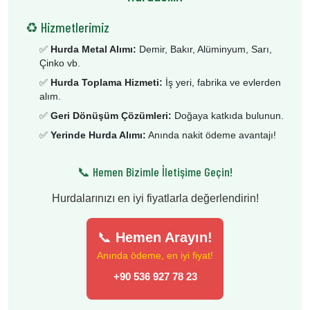
♻️ Hizmetlerimiz
✅
Hurda Metal Alımı:
Demir, Bakır, Alüminyum, Sarı,
Çinko vb.
✅
Hurda Toplama Hizmeti:
İş yeri, fabrika ve evlerden
alım.
✅
Geri Dönüşüm Çözümleri:
Doğaya katkıda bulunun.
✅
Yerinde Hurda Alımı:
Anında nakit ödeme avantajı!
📞 Hemen Bizimle İletişime Geçin!
Hurdalarınızı en iyi fiyatlarla değerlendirin!
📞
Hemen Arayın!
Anında ödeme, en iyi fiyat!
+90 536 927 78 23