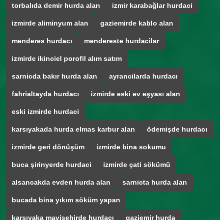
torbalıda demir hurda alan
izmir karabağlar hurdaci
izmirde aliminyum alan
gaziemirde kablo alan
menderes hurdacı
mendereste hurdacilar
izmirde ikinciel porofil alım satım
sarnicda bakır hurda alan
ayrancilarda hurdacı
fahrialtayda hurdacı
izmirde eski ev eşyası alan
eski izmirde hurdaci
karsıyakada hurda elmas karbur alan
ödemişde hurdacı
izmirde geri dönüşüm
izmirde bina sokumu
buca şirinyerde hurdaci
izmirde çati sökümü
alsancakda evden hurda alan
sarnicta hurda alan
bucada bina yıkım söküm yapan
karşıyaka mavişehirde hurdacı
gaziemir hurda