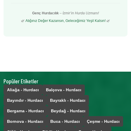
Genç Hurdacılık
–
İzmir’in Hurda Uzmanı!
🌿
Atığınız Değer Kazansın, Geleceğimiz Yeşil Kalsın!
🌿
Popüler Etiketler
Aliağa - Hurdacı
Balçova - Hurdacı
Bayındır - Hurdacı
Bayraklı - Hurdacı
Bergama - Hurdacı
Beydağ - Hurdacı
Bornova - Hurdacı
Buca - Hurdacı
Çeşme - Hurdacı