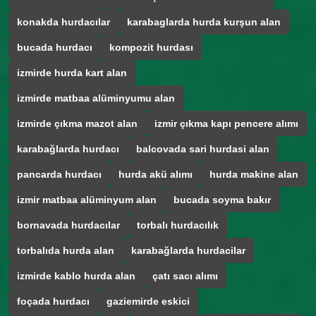
konakda hurdacılar
karabaglarda hurda kurşun alan
bucada hurdacı
kompozit hurdası
izmirde hurda kart alan
izmirde matbaa alüminyumu alan
izmirde çıkma mazot alan
izmir çıkma kapı pencere alımı
karabağlarda hurdacı
balcovada sari hurdasi alan
pancarda hurdacı
hurda akü alımı
hurda makine alan
izmir matbaa alüminyum alan
bucada soyma bakır
bornavada hurdacılar
torbalı hurdacılık
torbalıda hurda alan
karabağlarda hurdacilar
izmirde kablo hurda alan
çatı sacı alımı
foçada hurdacı
gaziemirde eskici