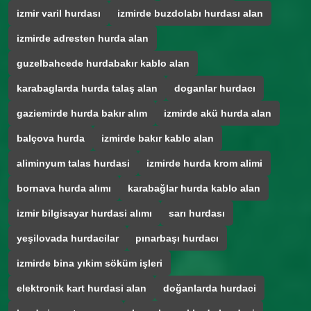
izmir varil hurdası
izmirde buzdolabı hurdası alan
izmirde adresten hurda alan
guzelbahcede hurdabakır kablo alan
karabaglarda hurda talaş alan
doganlar hurdacı
gaziemirde hurda bakır alım
izmirde akü hurda alan
balçova hurda
izmirde bakır kablo alan
aliminyum talas hurdasi
izmirde hurda krom alimi
bornava hurda alımı
karabağlar hurda kablo alan
izmir bilgisayar hurdasi alımı
sarı hurdası
yeşilovada hurdacilar
pınarbaşı hurdacı
izmirde bina yıkim söküm işleri
elektronik kart hurdasi alan
doğanlarda hurdaci