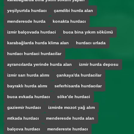
yeşilyurtda hurdacı
çamdibi hurda alan
menderesde hurda
konakta hurdacı
izmir balçovada hurdaci
buca bina yıkım sökümü
karabağlarda hurda klima alan
hurdacı urlada
hurdacı hurdaci hurdacilar
ayrancılarda yerinde hurda alan
izmir hurda deposu
izmir sarı hurda alımı
çankaya'da hurdacilar
bayraklı hurda alımı
seferhisarda hurdacılar
buca evkada hurdacı
söke’de hurdaci
gaziemir hurdacı
izmirde mozot yağ alım
mtkada hurdacı
menderesde hurda alan
balçova hurdacı
mendereste hurdacı