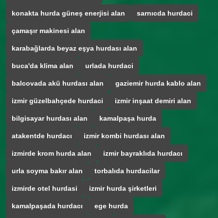
konakta hurda güneş enerjisi alan
sarnıcda hurdaci
çamaşır makinesi alan
karabağlarda beyaz eşya hurdası alan
buca'da klima alan
urlada hurdaci
balcovada akü hurdası alan
gaziemir hurda kablo alan
izmir güzelbahçede hurdaci
izmir inşaat demiri alan
bilgisayar hurdası alan
kamalpaşa hurda
atakentde hurdacı
izmir kombi hurdası alan
izmirde krom hurda alan
izmir bayraklıda hurdacı
urla soyma bakır alan
torbalıda hurdacilar
izmirde otel hurdasi
izmir hurda şirketleri
kamalpaşada hurdacı
ege hurda