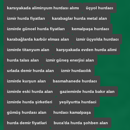
karsıyakada aliminyum hurdası alımı
üçyol hurdacı
izmir hurda fiyatları
karabaglar hurda metal alan
izmirde güncel hurda fiyatları
kemalpaşa hurdacı
karabağlarda karbür elmas alan
izmir üçyolda hurdacı
izmirde titanyum alan
karşıyakada evden hurda alimi
hurda talas alan
izmir güneş enerjisi alan
urlada demir hurda alan
izmir hurdacılık
izmirde kurşun alan
basmahanede hurdacı
izmirde eski hurda alan
gaziemirde hurda bakır alan
izmirde hurda şirketleri
yeşilyurtta hurdaci
gümüş hurdası alan
hurdacı kamalpaşa
hurda demir fiyatlari
buca'da hurda şohben alan