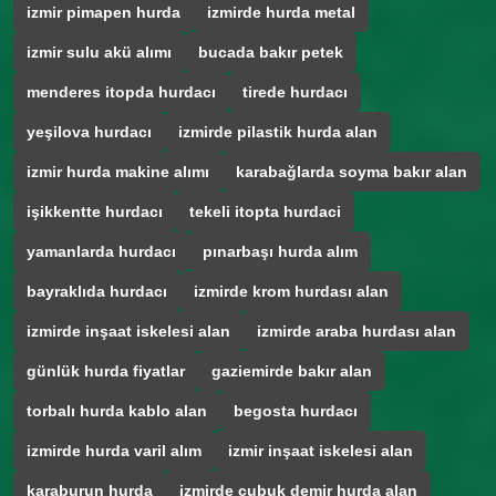
izmir pimapen hurda
izmirde hurda metal
izmir sulu akü alımı
bucada bakır petek
menderes itopda hurdacı
tirede hurdacı
yeşilova hurdacı
izmirde pilastik hurda alan
izmir hurda makine alımı
karabağlarda soyma bakır alan
işikkentte hurdacı
tekeli itopta hurdaci
yamanlarda hurdacı
pınarbaşı hurda alım
bayraklıda hurdacı
izmirde krom hurdası alan
izmirde inşaat iskelesi alan
izmirde araba hurdası alan
günlük hurda fiyatlar
gaziemirde bakır alan
torbalı hurda kablo alan
begosta hurdacı
izmirde hurda varil alım
izmir inşaat iskelesi alan
karaburun hurda
izmirde çubuk demir hurda alan