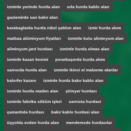
izmirde yerinde hurda alan
urla hurda kablo alan
gaziemirde sarı bakır alan
karabaglarda hurda nikel şablon alan
izmir hurda alımı
matbaa alüminyum fiyatları
izmirde kutu aliminyum alan
aliminyum jant hurdası
izmirde hurda elmas alan
izmirde kazan kesimi
pınarbaşında hurda alımı
sarnıcda hurda alan
izmirde ikinci el malzeme alanlar
kalorfer kazanı
izmirde hurda bakır kablo alan
izmirde hurda maden alan
şirinyer hurdacı
izmirde fabrika söküm işleri
sarnicta hurdaci
çamardıda hurdacı
bakir kablo hurdasi alan
üçyolda evden hurda alan
menderesde hurdacılar