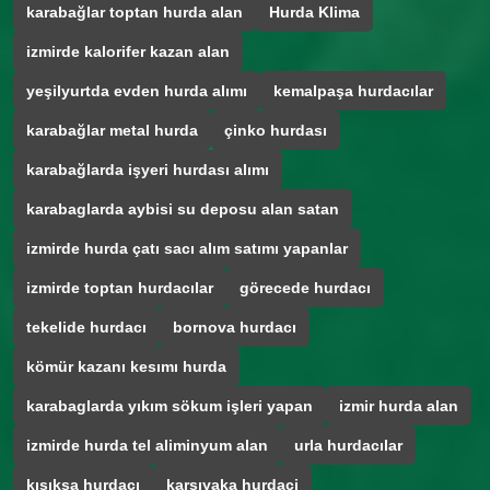
karabağlar toptan hurda alan
Hurda Klima
izmirde kalorifer kazan alan
yeşilyurtda evden hurda alımı
kemalpaşa hurdacılar
karabağlar metal hurda
çinko hurdası
karabağlarda işyeri hurdası alımı
karabaglarda aybisi su deposu alan satan
izmirde hurda çatı sacı alım satımı yapanlar
izmirde toptan hurdacılar
görecede hurdacı
tekelide hurdacı
bornova hurdacı
kömür kazanı kesımı hurda
karabaglarda yıkım sökum işleri yapan
izmir hurda alan
izmirde hurda tel aliminyum alan
urla hurdacılar
kısıksa hurdacı
karşıyaka hurdaci