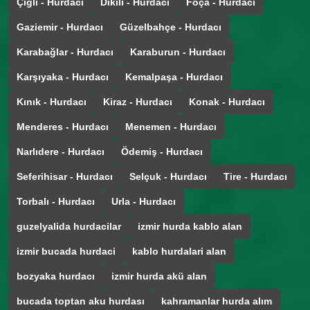
Çiğli - Hurdacı
Dikili - Hurdacı
Foça - Hurdacı
Gaziemir - Hurdacı
Güzelbahçe - Hurdacı
Karabağlar - Hurdacı
Karaburun - Hurdacı
Karşıyaka - Hurdacı
Kemalpaşa - Hurdacı
Kınık - Hurdacı
Kiraz - Hurdacı
Konak - Hurdacı
Menderes - Hurdacı
Menemen - Hurdacı
Narlıdere - Hurdacı
Ödemiş - Hurdacı
Seferihisar - Hurdacı
Selçuk - Hurdacı
Tire - Hurdacı
Torbalı - Hurdacı
Urla - Hurdacı
guzelyalida hurdacilar
izmir hurda kablo alan
izmir bucada hurdaci
kablo hurdalari alan
bozyaka hurdacı
izmir hurda akü alan
bucada toptan aku hurdası
kahramanlar hurda alım