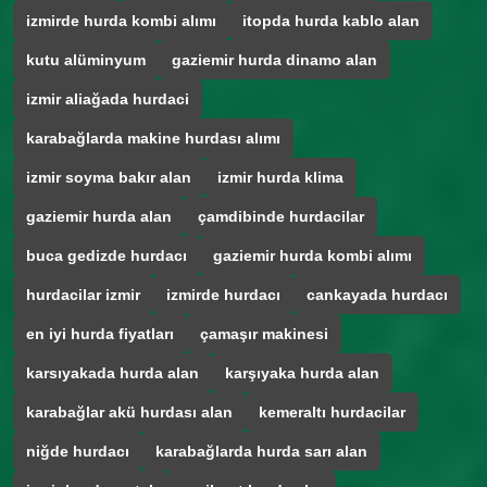
izmirde hurda kombi alımı
itopda hurda kablo alan
kutu alüminyum
gaziemir hurda dinamo alan
izmir aliağada hurdaci
karabağlarda makine hurdası alımı
izmir soyma bakır alan
izmir hurda klima
gaziemir hurda alan
çamdibinde hurdacilar
buca gedizde hurdacı
gaziemir hurda kombi alımı
hurdacilar izmir
izmirde hurdacı
cankayada hurdacı
en iyi hurda fiyatları
çamaşır makinesi
karsıyakada hurda alan
karşıyaka hurda alan
karabağlar akü hurdası alan
kemeraltı hurdacilar
niğde hurdacı
karabağlarda hurda sarı alan