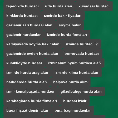
tepecikde hurdacı
urla hurda alan
kuşadası hurdaci
kırıklarda hurdacı
ızmirde bakir fiyatları
gaziemir sarı hurdası alan
soyma bakır
gaziemir hurdacılar
izmirde hurda fırmaları
karsıyakada soyma bakır alan
izmirde hurdacılık
gaziemirde evden hurda alan
bornovada hurdacı
kusıkköyde hurdacı
izmir alüminyum hurdası alan
izmirde hurda araç alan
izmirde klima hurda alan
narlıderede hurda alan
balçova hurda alım
izmir kemalpaşada hurdacı
güzelbahçe hurda alan
karabaglarda hurda firmaları
hurdacı izmir
buca inşaat demiri alan
pınarbaşı hurdacılar