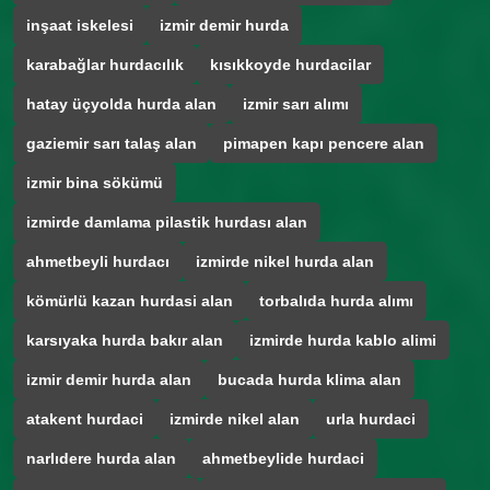
inşaat iskelesi
izmir demir hurda
karabağlar hurdacılık
kısıkkoyde hurdacilar
hatay üçyolda hurda alan
izmir sarı alımı
gaziemir sarı talaş alan
pimapen kapı pencere alan
izmir bina sökümü
izmirde damlama pilastik hurdası alan
ahmetbeyli hurdacı
izmirde nikel hurda alan
kömürlü kazan hurdasi alan
torbalıda hurda alımı
karsıyaka hurda bakır alan
izmirde hurda kablo alimi
izmir demir hurda alan
bucada hurda klima alan
atakent hurdaci
izmirde nikel alan
urla hurdaci
narlıdere hurda alan
ahmetbeylide hurdaci