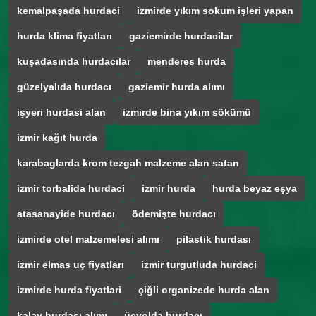
kemalpaşada hurdaci
izmirde yıkım sokum işleri yapan
hurda klima fiyatları
gaziemirde hurdacilar
kuşadasında hurdacılar
menderes hurda
güzelyalıda hurdacı
gaziemir hurda alımı
işyeri hurdasi alan
izmirde bina yıkım sökümü
izmir kağıt hurda
karabaglarda krom tezgah malzeme alan satan
izmir torbalida hurdaci
izmir hurda
hurda beyaz eşya
atasanayide hurdacı
ödemişte hurdacı
izmirde otel malzemelesi alımı
pilastik hurdası
izmir elmas uç fiyatları
izmir turgutluda hurdaci
izmirde hurda fiyatlari
çiğli organizede hurda alan
kalay hurdası alımı
üçyolda hurdacı