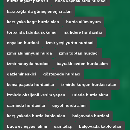
hurda inşaat panosu
buca kaynaklarda hurdaci
karabağlarda güneş enerjisi alan
karsıyaka kagıt hurda alan
hurda alüminyum
torbalıda fabrika sökümü
narlıdere hurdacilar
enyakın hurdaci
izmir yeşilyurtta hurdaci
izmir alüminyum hurda
izmir toptan hurdacı
izmir hatayda hurdaci
bayraklı evden hurda alım
gaziemir eskici
göztepede hurdacı
kemalpaşada hurdacilar
izmirde kurşun hurdası alan
izmirde oksijenli kesim yapan
urlada hurda alımı
sarnicda hurdacilar
üçyol hurda alımı
karşiyakada hurda kablo alan
balçovada hurdaci
buca ev eşyası alımı
sarı talaş
balçovada kablo alan