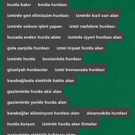
hurda bakır
borda hurdacı
izmirde geri dönüşüm hurdası
izmirde kızıl sarı alan
izmirde sokum işleri yapan
izmir narlıdere hurdacı
bucada evden hurda alımı
izmirde işyeri hurdası alan
gıda çarşida hurdacı
izmir inşaat hurda alan
izmirde hurda
bostanlıda hurdacı
güzelyalı hurdacılar
izmir bornavada hurdaci
karabağlarda elektirik kablo alan
gaziemirde hurda akü alan
gaziemirde yeride hurda alan
karabağlar alüminyum hurdası alan
alsancakda hurdaci
hurda kurşun
izmirde hurda alan firmalar
gaziemirde elektirik kablosu alımı