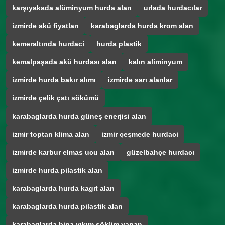
karşıyakada alüminyum hurda alan
urlada hurdacılar
izmirde akü fiyatları
karabaglarda hurda krom alan
kemeraltında hurdaci
hurda plastik
kemalpaşada akü hurdası alan
kalın aliminyum
izmirde hurda bakır alımı
izmirde sarı alanlar
izmirde çelik çatı sökümü
karabaglarda hurda güneş enerjisi alan
izmir toptan klima alan
izmir çeşmede hurdaci
izmirde karbur elmas ucu alan
güzelbahçe hurdacı
izmirde hurda pilastik alan
karabaglarda hurda kagıt alan
karabaglarda hurda pilastik alan
karabaglarda bina yıkım söküm yapan