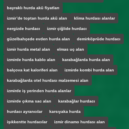
bayraklı hurda akü fiyatları
izmir’de toptan hurda akü alan
klima hurdası alanlar
nergizde hurdacı
izmir çiğlide hurdacı
güzelbahçede evden hurda alan
demirköprüde hurdacı
izmir hurda metal alan
elmas uç alan
izmirde hurda kablo alan
karabağlarda hurda alan
balçova kat kaloriferi alan
izmirde kombi hurda alan
karabağlarda otel hurdası malzemesi alan
izmirde iş yerinden hurda alanlar
izmirde çıkma sac alan
karabağlar hurdacı
hurdacı ayrancılar
karsıyaka hurda
işıkkentte hurdacılar
izmir dinamo hurdası alan