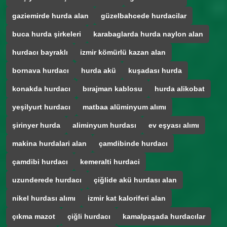
gaziemirde hurda alan
güzelbahcede hurdacilar
buca hurda şirkeleri
karabaglarda hurda naylon alan
hurdacı bayraklı
izmir kömürlü kazan alan
bornava hurdacı
hurda akü
kuşadası hurda
konakda hurdacı
bırajman kablosu
hurda alikobat
yeşilyurt hurdacı
matbaa alüminyum alımı
şirinyer hurda
aliminyum hurdası
ev eşyası alımı
makina hurdalari alan
çamdibinde hurdacı
çamdibi hurdacı
kemeralti hurdaci
uzunderede hurdacı
çiğlide akü hurdası alan
nikel hurdası alımı
izmir kat kaloriferi alan
çıkma mazot
çiğli hurdacı
kamalpaşada hurdacılar