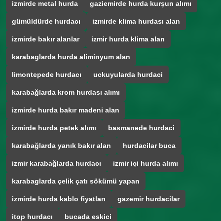
izmirde metal hurda
gaziemirde hurda kurşun alımı
gümüldürde hurdacı
izmirde klima hurdası alan
izmirde bakır alanlar
izmir hurda klima alan
karabaglarda hurda aliminyum alan
limontepede hurdacı
uckuyularda hurdaci
karabağlarda krom hurdası alımı
izmirde hurda bakır madeni alan
izmirde hurda petek alımı
basmanede hurdaci
karabağlarda yanık bakır alan
hurdacilar buca
izmir karabağlarda hurdacı
izmir içi hurda alımı
karabaglarda çelik çatı sökümü yapan
izmirde hurda kablo fiyatları
gazemir hurdacilar
itop hurdacı
bucada eskici