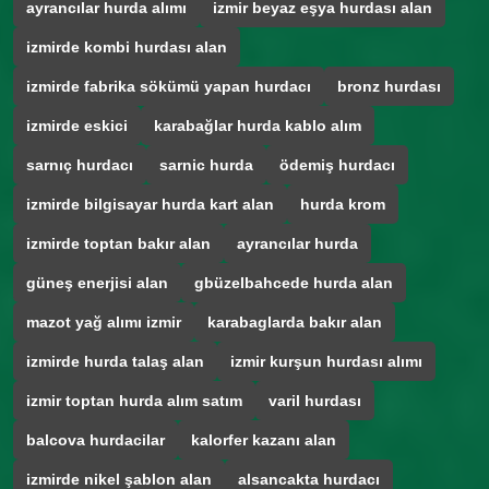
ayrancılar hurda alımı
izmir beyaz eşya hurdası alan
izmirde kombi hurdası alan
izmirde fabrika sökümü yapan hurdacı
bronz hurdası
izmirde eskici
karabağlar hurda kablo alım
sarnıç hurdacı
sarnic hurda
ödemiş hurdacı
izmirde bilgisayar hurda kart alan
hurda krom
izmirde toptan bakır alan
ayrancılar hurda
güneş enerjisi alan
gbüzelbahcede hurda alan
mazot yağ alımı izmir
karabaglarda bakır alan
izmirde hurda talaş alan
izmir kurşun hurdası alımı
izmir toptan hurda alım satım
varil hurdası
balcova hurdacilar
kalorfer kazanı alan
izmirde nikel şablon alan
alsancakta hurdacı