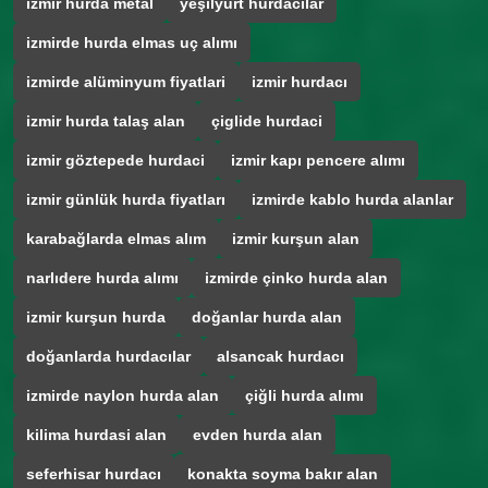
izmir hurda metal
yeşilyurt hurdacılar
izmirde hurda elmas uç alımı
izmirde alüminyum fiyatlari
izmir hurdacı
izmir hurda talaş alan
çiglide hurdaci
izmir göztepede hurdaci
izmir kapı pencere alımı
izmir günlük hurda fiyatları
izmirde kablo hurda alanlar
karabağlarda elmas alım
izmir kurşun alan
narlıdere hurda alımı
izmirde çinko hurda alan
izmir kurşun hurda
doğanlar hurda alan
doğanlarda hurdacılar
alsancak hurdacı
izmirde naylon hurda alan
çiğli hurda alımı
kilima hurdasi alan
evden hurda alan
seferhisar hurdacı
konakta soyma bakır alan