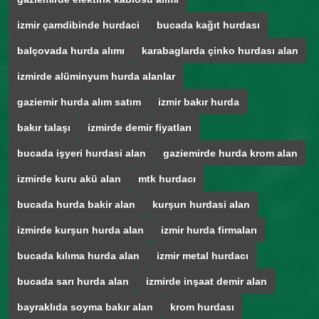
izmir çamdibinde hurdaci
bucada kağıt hurdası
balçovada hurda alımı
karabaglarda çinko hurdası alan
izmirde alüminyum hurda alanlar
gaziemir hurda alım satım
izmir bakır hurda
bakır talaşı
izmirde demir fiyatları
bucada işyeri hurdasi alan
gaziemirde hurda krom alan
izmirde kuru akü alan
mtk hurdacı
bucada hurda bakir alan
kurşun hurdasi alan
izmirde kurşun hurda alan
izmir hurda firmaları
bucada kılıma hurda alan
izmir metal hurdacı
bucada sarı hurda alan
izmirde inşaat demir alan
bayraklıda soyma bakır alan
krom hurdası