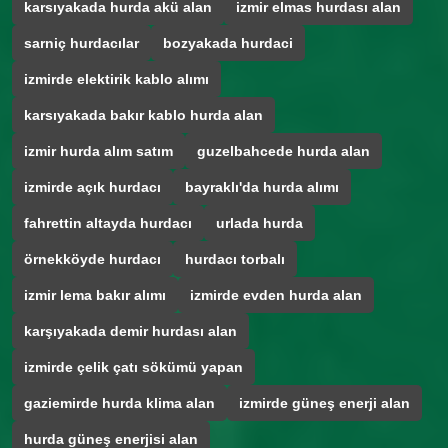
karsıyakada hurda akü alan
izmir elmas hurdası alan
sarniç hurdacılar
bozyakada hurdaci
izmirde elektirik kablo alımı
karsıyakada bakır kablo hurda alan
izmir hurda alım satım
guzelbahcede hurda alan
izmirde açık hurdacı
bayraklı'da hurda alımı
fahrettin altayda hurdacı
urlada hurda
örnekköyde hurdacı
hurdacı torbalı
izmir lema bakır alımı
izmirde evden hurda alan
karşıyakada demir hurdası alan
izmirde çelik çatı sökümü yapan
gaziemirde hurda klima alan
izmirde güneş enerji alan
hurda güneş enerjisi alan