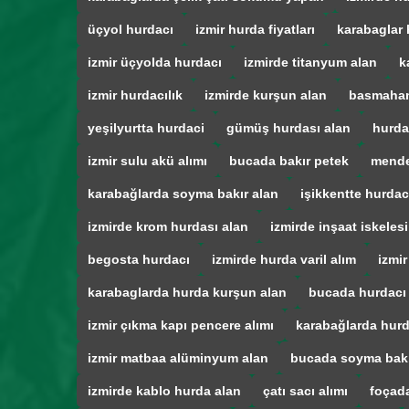
üçyol hurdacı
izmir hurda fiyatları
karabaglar 
izmir üçyolda hurdacı
izmirde titanyum alan
k
izmir hurdacılık
izmirde kurşun alan
basmahan
yeşilyurtta hurdaci
gümüş hurdası alan
hurda
izmir sulu akü alımı
bucada bakır petek
mende
karabağlarda soyma bakır alan
işikkentte hurdac
izmirde krom hurdası alan
izmirde inşaat iskelesi
begosta hurdacı
izmirde hurda varil alım
izmir
karabaglarda hurda kurşun alan
bucada hurdacı
izmir çıkma kapı pencere alımı
karabağlarda hurd
izmir matbaa alüminyum alan
bucada soyma bak
izmirde kablo hurda alan
çatı sacı alımı
foçad