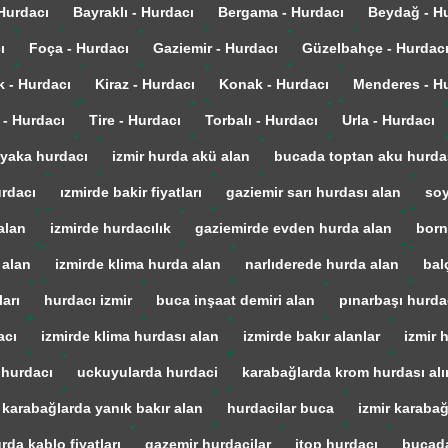
 Hurdacı
Bayraklı - Hurdacı
Bergama - Hurdacı
Beydağ - H
ı
Foça - Hurdacı
Gaziemir - Hurdacı
Güzelbahçe - Hurdac
k - Hurdacı
Kiraz - Hurdacı
Konak - Hurdacı
Menderes - H
 - Hurdacı
Tire - Hurdacı
Torbalı - Hurdacı
Urla - Hurdacı
yaka hurdacı
izmir hurda akü alan
bucada toptan aku hurda
urdacı
ızmirde bakir fiyatları
gaziemir sarı hurdası alan
soy
alan
izmirde hurdacılık
gaziemirde evden hurda alan
born
 alan
izmirde klima hurda alan
narlıderede hurda alan
bal
arı
hurdacı izmir
buca inşaat demiri alan
pınarbaşı hurda
acı
izmirde klima hurdası alan
izmirde bakır alanlar
izmir 
 hurdacı
uckuyularda hurdaci
karabağlarda krom hurdası alı
karabağlarda yanık bakır alan
hurdacilar buca
izmir karaba
rda kablo fiyatları
gazemir hurdacilar
itop hurdacı
bucada