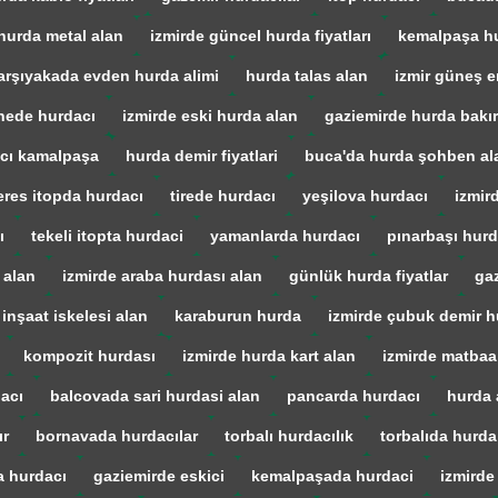
hurda metal alan
izmirde güncel hurda fiyatları
kemalpaşa h
arşıyakada evden hurda alimi
hurda talas alan
izmir güneş en
ede hurdacı
izmirde eski hurda alan
gaziemirde hurda bakır
cı kamalpaşa
hurda demir fiyatlari
buca'da hurda şohben al
res itopda hurdacı
tirede hurdacı
yeşilova hurdacı
izmir
ı
tekeli itopta hurdaci
yamanlarda hurdacı
pınarbaşı hurd
 alan
izmirde araba hurdası alan
günlük hurda fiyatlar
gaz
 inşaat iskelesi alan
karaburun hurda
izmirde çubuk demir h
kompozit hurdası
izmirde hurda kart alan
izmirde matba
acı
balcovada sari hurdasi alan
pancarda hurdacı
hurda 
ır
bornavada hurdacılar
torbalı hurdacılık
torbalıda hurda
a hurdacı
gaziemirde eskici
kemalpaşada hurdaci
izmirde