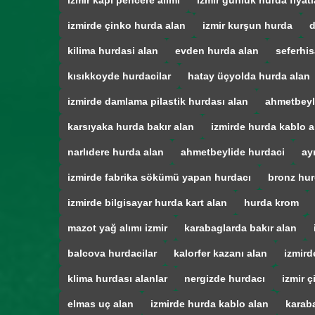
izmir kapı pencere alımı
izmir günlük hurda fiyatl
izmirde çinko hurda alan
izmir kurşun hurda
d
kilima hurdasi alan
evden hurda alan
seferhis
kısıkkoyde hurdacilar
hatay üçyolda hurda alan
izmirde damlama pilastik hurdası alan
ahmetbeyl
karsıyaka hurda bakır alan
izmirde hurda kablo a
narlıdere hurda alan
ahmetbeylide hurdaci
ay
izmirde fabrika sökümü yapan hurdacı
bronz hur
izmirde bilgisayar hurda kart alan
hurda krom
mazot yağ alımı izmir
karabaglarda bakır alan
balcova hurdacilar
kalorfer kazanı alan
izmird
klima hurdası alanlar
nergizde hurdacı
izmir ç
elmas uç alan
izmirde hurda kablo alan
karab