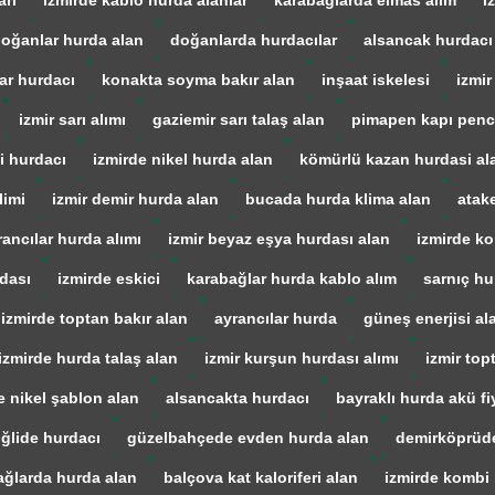
arı
izmirde kablo hurda alanlar
karabağlarda elmas alım
i
oğanlar hurda alan
doğanlarda hurdacılar
alsancak hurdacı
ar hurdacı
konakta soyma bakır alan
inşaat iskelesi
izmir
izmir sarı alımı
gaziemir sarı talaş alan
pimapen kapı penc
i hurdacı
izmirde nikel hurda alan
kömürlü kazan hurdasi al
limi
izmir demir hurda alan
bucada hurda klima alan
atak
rancılar hurda alımı
izmir beyaz eşya hurdası alan
izmirde ko
dası
izmirde eskici
karabağlar hurda kablo alım
sarnıç hu
izmirde toptan bakır alan
ayrancılar hurda
güneş enerjisi al
izmirde hurda talaş alan
izmir kurşun hurdası alımı
izmir top
e nikel şablon alan
alsancakta hurdacı
bayraklı hurda akü fiy
iğlide hurdacı
güzelbahçede evden hurda alan
demirköprüd
ağlarda hurda alan
balçova kat kaloriferi alan
izmirde kombi