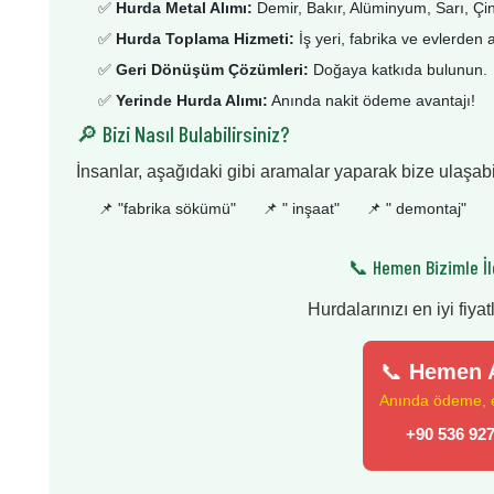
✅
Hurda Metal Alımı:
Demir, Bakır, Alüminyum, Sarı, Çi
✅
Hurda Toplama Hizmeti:
İş yeri, fabrika ve evlerden 
✅
Geri Dönüşüm Çözümleri:
Doğaya katkıda bulunun.
✅
Yerinde Hurda Alımı:
Anında nakit ödeme avantajı!
🔎 Bizi Nasıl Bulabilirsiniz?
İnsanlar, aşağıdaki gibi aramalar yaparak bize ulaşabil
📌 "
fabrika sökümü
"
📌 "
inşaat
"
📌 "
demontaj
"
📞 Hemen Bizimle İl
Hurdalarınızı en iyi fiyat
📞
Hemen A
Anında ödeme, en
+90 536 927