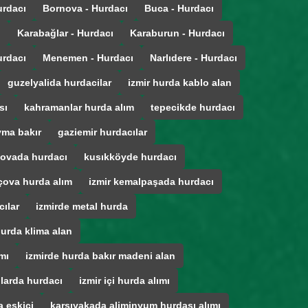
urdacı
Bornova - Hurdacı
Buca - Hurdacı
ı
Karabağlar - Hurdacı
Karaburun - Hurdacı
urdacı
Menemen - Hurdacı
Narlıdere - Hurdacı
guzelyalida hurdacilar
izmir hurda kablo alan
sı
kahramanlar hurda alım
tepecikde hurdacı
ma bakır
gaziemir hurdacılar
ovada hurdacı
kusıkköyde hurdacı
çova hurda alım
izmir kemalpaşada hurdacı
cılar
izmirde metal hurda
hurda klima alan
mı
izmirde hurda bakır madeni alan
ğlarda hurdacı
izmir içi hurda alımı
 eskici
karsıyakada aliminyum hurdası alımı