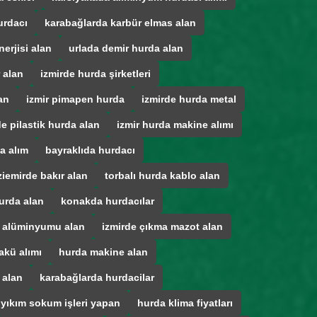
urdacı
karabağlarda karbür elmas alan
erjisi alan
urlada demir hurda alan
 alan
izmirde hurda şirketleri
an
izmir pimapen hurda
izmirde hurda metal
de pilastik hurda alan
izmir hurda makine alımı
a alım
bayraklıda hurdacı
iemirde bakır alan
torbalı hurda kablo alan
urda alan
konakda hurdacılar
a alüminyumu alan
izmirde çıkma mazot alan
akü alımı
hurda makine alan
 alan
karabağlarda hurdacilar
 yıkım sokum işleri yapan
hurda klima fiyatları