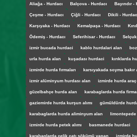
Aliağa - Hurdacı
Balçova - Hurdacı
Bayındır -
Çeşme - Hurdacı
Çiğli - Hurdacı
Dikili - Hurdac
Karşıyaka - Hurdacı
Kemalpaşa - Hurdacı
Kını
Ödemiş - Hurdacı
Seferihisar - Hurdacı
Selçuk
izmir bucada hurdaci
kablo hurdalari alan
boz
urla hurda alan
kuşadası hurdaci
kırıklarda h
izmirde hurda fırmaları
karsıyakada soyma bakır 
izmir alüminyum hurdası alan
izmirde hurda araç
güzelbahçe hurda alan
karabaglarda hurda firmal
gaziemirde hurda kurşun alımı
gümüldürde hurd
karabaglarda hurda aliminyum alan
limontepede
izmirde hurda petek alımı
basmanede hurdaci
karabaglarda çelik çatı sökümü yapan
izmirde hu