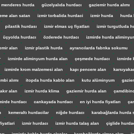
menderes hurda
güzelyalıda hurdacı
gaziemir hurda alımı
eme alan satan
izmir torbalida hurdaci
izmir hurda
hurda 
pilastik hurdası
izmir elmas uç fiyatları
izmir turgutluda h
üçyolda hurdacı
özderede hurdacı
izmirde hurda aliminyu
emir alan
izmir plastik hurda
ayrancılarda fabrıka sokumu
r
izmirde aliminyum hurda alan
çeşmede hurdacı
izmirde 
izmirde krom malzemesi alan
kapı pencere alan
karsıyaka
mbi alımı
itopda hurda kablo alan
kutu alüminyum
gazie
akır alan
izmir hurda klima
gaziemir hurda alan
çamdibind
mirde hurdacı
cankayada hurdacı
en iyi hurda fiyatları
ça
n
kemeraltı hurdacilar
niğde hurdacı
karabağlarda hurda s
iyatlari
izmir hurdacı
izmir hurda talaş alan
çiglide hurda