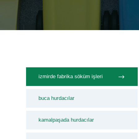
izmirde fabrika söküm işleri
buca hurdacılar
kamalpaşada hurdacılar