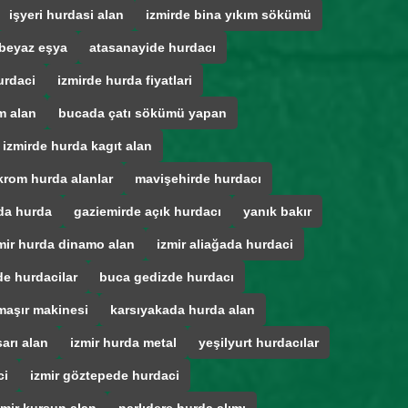
işyeri hurdasi alan
izmirde bina yıkım sökümü
beyaz eşya
atasanayide hurdacı
urdaci
izmirde hurda fiyatlari
m alan
bucada çatı sökümü yapan
izmirde hurda kagıt alan
krom hurda alanlar
mavişehirde hurdacı
da hurda
gaziemirde açık hurdacı
yanık bakır
mir hurda dinamo alan
izmir aliağada hurdaci
e hurdacilar
buca gedizde hurdacı
maşır makinesi
karsıyakada hurda alan
arı alan
izmir hurda metal
yeşilyurt hurdacılar
ci
izmir göztepede hurdaci