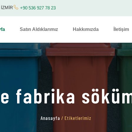
/ İZMİR
+90 536 927 78 23
fa
Satın Aldıklarımız
Hakkımızda
İletişim
e fabrika söküm
Anasayfa
/ Etiketlerimiz