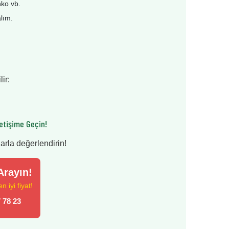
nko vb.
alım.
ir:
etişime Geçin!
larla değerlendirin!
rayın!
 iyi fiyat!
 78 23