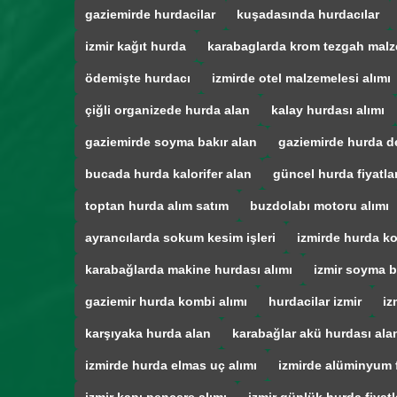
gaziemirde hurdacilar
kuşadasında hurdacılar
izmir kağıt hurda
karabaglarda krom tezgah malz
ödemişte hurdacı
izmirde otel malzemelesi alımı
çiğli organizede hurda alan
kalay hurdası alımı
gaziemirde soyma bakır alan
gaziemirde hurda d
bucada hurda kalorifer alan
güncel hurda fiyatla
toptan hurda alım satım
buzdolabı motoru alımı
ayrancılarda sokum kesim işleri
izmirde hurda ko
karabağlarda makine hurdası alımı
izmir soyma b
gaziemir hurda kombi alımı
hurdacilar izmir
iz
karşıyaka hurda alan
karabağlar akü hurdası ala
izmirde hurda elmas uç alımı
izmirde alüminyum f