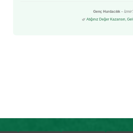
Genç Hurdacılık
–
İzmir
🌿
Atığınız Değer Kazansın, Gel