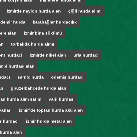
zmir kurşun alan
narlıdere hurda alımı
izmirde naylon hurda alan
çiğli hurda alımı
 demir hurda
karabağlar hurdacılık
ere alan
izmir bina sökümü
an
torbalıda hurda alımı
ent hurdaci
izmirde nikel alan
urla hurdaci
mbi hurdası alan
rdacı
sarnic hurda
ödemiş hurdacı
an
gbüzelbahcede hurda alan
tan hurda alım satım
varil hurdası
atları
izmir’de toptan hurda akü alan
e hurdacı
izmir hurda metal alan
 hurda alan