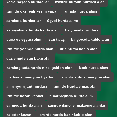
kemalpaşada hurdacilar
izmirde kurşun hurdası alan
izmirde oksijenli kesim yapan
urlada hurda alımı
sarnicda hurdacilar
üçyol hurda alımı
karşiyakada hurda kablo alan
balçovada hurdaci
buca ev eşyası alımı
sarı talaş
balçovada kablo alan
izmirde yerinde hurda alan
urla hurda kablo alan
gaziemirde sarı bakır alan
karabaglarda hurda nikel şablon alan
izmir hurda alımı
matbaa alüminyum fiyatları
izmirde kutu aliminyum alan
aliminyum jant hurdası
izmirde hurda elmas alan
izmirde kazan kesimi
pınarbaşında hurda alımı
sarnıcda hurda alan
izmirde ikinci el malzeme alanlar
kalorfer kazanı
izmirde hurda bakır kablo alan