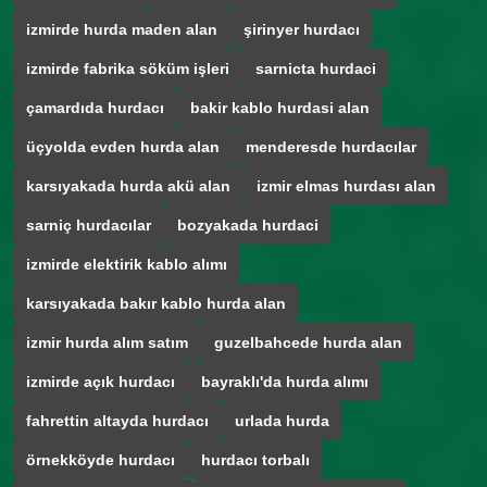
izmirde hurda maden alan
şirinyer hurdacı
izmirde fabrika söküm işleri
sarnicta hurdaci
çamardıda hurdacı
bakir kablo hurdasi alan
üçyolda evden hurda alan
menderesde hurdacılar
karsıyakada hurda akü alan
izmir elmas hurdası alan
sarniç hurdacılar
bozyakada hurdaci
izmirde elektirik kablo alımı
karsıyakada bakır kablo hurda alan
izmir hurda alım satım
guzelbahcede hurda alan
izmirde açık hurdacı
bayraklı'da hurda alımı
fahrettin altayda hurdacı
urlada hurda
örnekköyde hurdacı
hurdacı torbalı