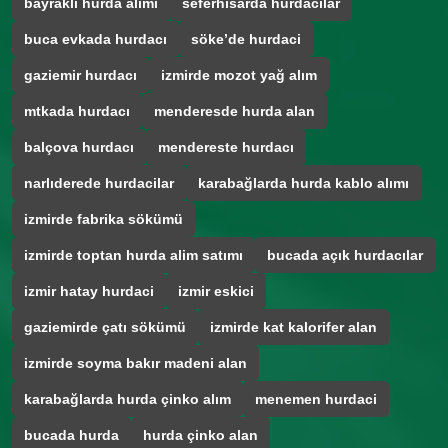
bayraklı hurda alımı
seferhisarda hurdacılar
buca evkada hurdacı
söke’de hurdaci
gaziemir hurdacı
izmirde mozot yağ alım
mtkada hurdacı
menderesde hurda alan
balçova hurdacı
mendereste hurdacı
narlıderede hurdacilar
karabağlarda hurda kablo alımı
izmirde fabrika sökümü
izmirde toptan hurda alim satımı
bucada açık hurdacılar
izmir hatay hurdaci
izmir eskici
gaziemirde çatı sökümü
izmirde kat kalorifer alan
izmirde soyma bakır madeni alan
karabağlarda hurda çinko alım
menemen hurdaci
bucada hurda
hurda çinko alan