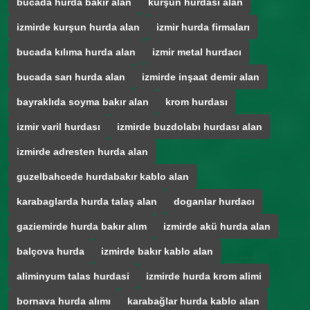
bucada hurda bakir alan
kurşun hurdasi alan
izmirde kurşun hurda alan
izmir hurda firmaları
bucada kılıma hurda alan
izmir metal hurdacı
bucada sarı hurda alan
izmirde inşaat demir alan
bayraklıda soyma bakır alan
krom hurdası
izmir varil hurdası
izmirde buzdolabı hurdası alan
izmirde adresten hurda alan
guzelbahcede hurdabakır kablo alan
karabaglarda hurda talaş alan
doganlar hurdacı
gaziemirde hurda bakır alım
izmirde akü hurda alan
balçova hurda
izmirde bakır kablo alan
aliminyum talas hurdasi
izmirde hurda krom alimi
bornava hurda alımı
karabağlar hurda kablo alan