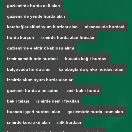
gaziemirde hurda akü alan
gaziemirde yeride hurda alan
karabağlar alüminyum hurdası alan
alsancakda hurdaci
hurda kurşun
izmirde hurda alan firmalar
gaziemirde elektirik kablosu alımı
izmir çamdibinde hurdaci
bucada kağıt hurdası
balçovada hurda alımı
karabaglarda çinko hurdası alan
izmirde alüminyum hurda alanlar
gaziemir hurda alım satım
izmir bakır hurda
bakır talaşı
izmirde demir fiyatları
bucada işyeri hurdasi alan
gaziemirde hurda krom alan
izmirde kuru akü alan
mtk hurdacı