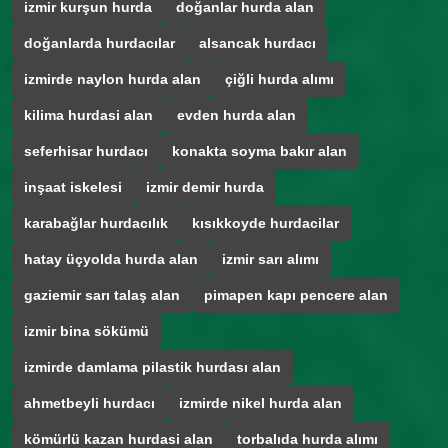
izmir kurşun hurda
doğanlar hurda alan
doğanlarda hurdacılar
alsancak hurdacı
izmirde naylon hurda alan
çiğli hurda alımı
kilima hurdasi alan
evden hurda alan
seferhisar hurdacı
konakta soyma bakır alan
inşaat iskelesi
izmir demir hurda
karabağlar hurdacılık
kısıkkoyde hurdacilar
hatay üçyolda hurda alan
izmir sarı alımı
gaziemir sarı talaş alan
pimapen kapı pencere alan
izmir bina sökümü
izmirde damlama pilastik hurdası alan
ahmetbeyli hurdacı
izmirde nikel hurda alan
kömürlü kazan hurdasi alan
torbalıda hurda alımı