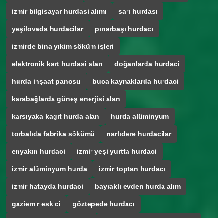
izmir bilgisayar hurdasi alımı
sarı hurdası
yeşilovada hurdacilar
pınarbaşı hurdacı
izmirde bina yıkim söküm işleri
elektronik kart hurdasi alan
doğanlarda hurdaci
hurda inşaat panosu
buca kaynaklarda hurdaci
karabağlarda güneş enerjisi alan
karsıyaka kagıt hurda alan
hurda alüminyum
torbalıda fabrika sökümü
narlıdere hurdacilar
enyakın hurdaci
izmir yeşilyurtta hurdaci
izmir alüminyum hurda
izmir toptan hurdacı
izmir hatayda hurdaci
bayraklı evden hurda alım
gaziemir eskici
göztepede hurdacı