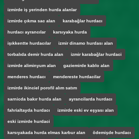
izmirde iş yerinden hurda alanlar
izmirde çıkma sac alan
karabağlar hurdacı
hurdacı ayrancılar
karsıyaka hurda
işıkkentte hurdacılar
izmir dinamo hurdası alan
torbalıda demir hurda alan
izmir karabağlar hurdaci
izmirde aliminyum alan
gaziemirde kablo alan
menderes hurdacı
mendereste hurdacilar
izmirde ikinciel porofil alım satım
sarnicda bakır hurda alan
ayrancilarda hurdacı
fahrialtayda hurdacı
izmirde eski ev eşyası alan
eski izmirde hurdaci
karsıyakada hurda elmas karbur alan
ödemişde hurdacı