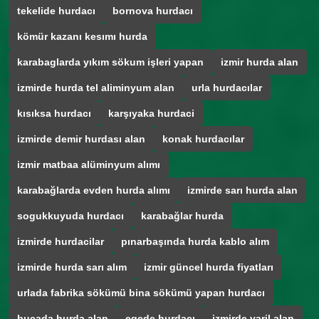
tekelide hurdacı
bornova hurdacı
kömür kazanı kesımı hurda
karabaglarda yıkım sökum işleri yapan
izmir hurda alan
izmirde hurda tel aliminyum alan
urla hurdacılar
kısıksa hurdacı
karşıyaka hurdaci
izmirde demir hurdası alan
konak hurdacılar
izmir matbaa alüminyum alımı
karabağlarda evden hurda alımı
izmirde sarı hurda alan
sogukkuyuda hurdacı
karabağlar hurda
izmirde hurdacilar
pınarbaşında hurda kablo alım
izmirde hurda sarı alım
izmir güncel hurda fiyatları
urlada fabrika sökümü bina sökümü yapan hurdacı
bucada hurda alan
egede hurdacı
izmirde varil alan