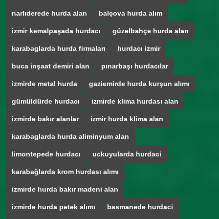
narlıderede hurda alan
balçova hurda alım
izmir kemalpaşada hurdacı
güzelbahçe hurda alan
karabaglarda hurda firmaları
hurdacı izmir
buca inşaat demiri alan
pınarbaşı hurdacılar
izmirde metal hurda
gaziemirde hurda kurşun alımı
gümüldürde hurdacı
izmirde klima hurdası alan
izmirde bakır alanlar
izmir hurda klima alan
karabaglarda hurda aliminyum alan
limontepede hurdacı
uckuyularda hurdaci
karabağlarda krom hurdası alımı
izmirde hurda bakır madeni alan
izmirde hurda petek alımı
basmanede hurdaci