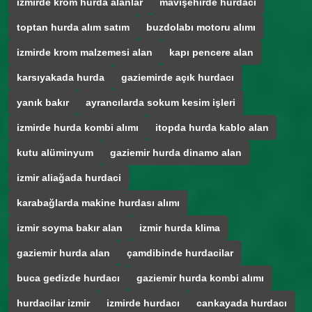
izmirde krom hurda alanlar
mavişehirde hurdacı
toptan hurda alım satım
buzdolabı motoru alımı
izmirde krom malzemesi alan
kapı pencere alan
karsıyakada hurda
gaziemirde açık hurdacı
yanık bakır
ayrancılarda sokum kesim işleri
izmirde hurda kombi alımı
itopda hurda kablo alan
kutu alüminyum
gaziemir hurda dinamo alan
izmir aliağada hurdaci
karabağlarda makine hurdası alımı
izmir soyma bakır alan
izmir hurda klima
gaziemir hurda alan
çamdibinde hurdacilar
buca gedizde hurdacı
gaziemir hurda kombi alımı
hurdacilar izmir
izmirde hurdacı
cankayada hurdacı