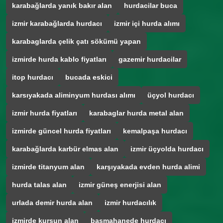
karabağlarda yanık bakır alan
hurdacilar buca
izmir karabağlarda hurdacı
izmir içi hurda alımı
karabaglarda çelik çatı sökümü yapan
izmirde hurda kablo fiyatları
gazemir hurdacilar
itop hurdacı
bucada eskici
karsıyakada aliminyum hurdası alımı
üçyol hurdacı
izmir hurda fiyatları
karabaglar hurda metal alan
izmirde güncel hurda fiyatları
kemalpaşa hurdacı
karabağlarda karbür elmas alan
izmir üçyolda hurdacı
izmirde titanyum alan
karşıyakada evden hurda alimi
hurda talas alan
izmir güneş enerjisi alan
urlada demir hurda alan
izmir hurdacılık
izmirde kurşun alan
basmahanede hurdacı