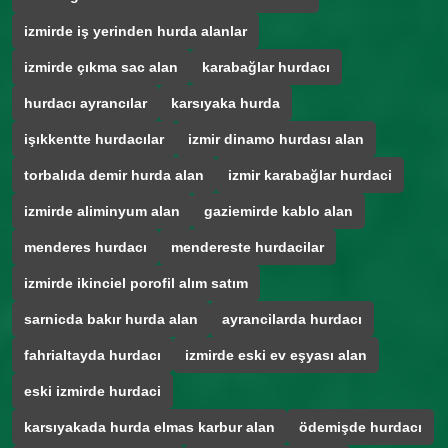
izmirde iş yerinden hurda alanlar
izmirde çıkma sac alan
karabağlar hurdacı
hurdacı ayrancılar
karsıyaka hurda
işıkkentte hurdacılar
izmir dinamo hurdası alan
torbalıda demir hurda alan
izmir karabağlar hurdaci
izmirde aliminyum alan
gaziemirde kablo alan
menderes hurdacı
mendereste hurdacilar
izmirde ikinciel porofil alım satım
sarnicda bakır hurda alan
ayrancilarda hurdacı
fahrialtayda hurdacı
izmirde eski ev eşyası alan
eski izmirde hurdaci
karsıyakada hurda elmas karbur alan
ödemişde hurdacı