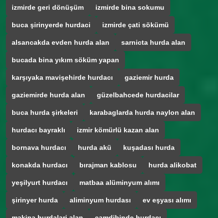
izmirde geri dönüşüm
izmirde bina sokumu
buca şirinyerde hurdaci
izmirde çati sökümü
alsancakda evden hurda alan
sarnicta hurda alan
bucada bina yıkım söküm yapan
karşıyaka mavişehirde hurdacı
gaziemir hurda
gaziemirde hurda alan
güzelbahcede hurdacilar
buca hurda şirkeleri
karabaglarda hurda naylon alan
hurdacı bayraklı
izmir kömürlü kazan alan
bornava hurdacı
hurda akü
kuşadası hurda
konakda hurdacı
bırajman kablosu
hurda alikobat
yeşilyurt hurdacı
matbaa alüminyum alımı
şirinyer hurda
aliminyum hurdası
ev eşyası alımı
makina hurdalari alan
çamdibinde hurdacı