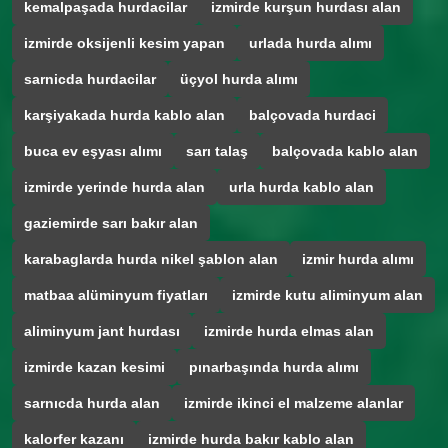
kemalpaşada hurdacilar
izmirde kurşun hurdası alan
izmirde oksijenli kesim yapan
urlada hurda alımı
sarnicda hurdacilar
üçyol hurda alımı
karşiyakada hurda kablo alan
balçovada hurdaci
buca ev eşyası alımı
sarı talaş
balçovada kablo alan
izmirde yerinde hurda alan
urla hurda kablo alan
gaziemirde sarı bakır alan
karabaglarda hurda nikel şablon alan
izmir hurda alımı
matbaa alüminyum fiyatları
izmirde kutu aliminyum alan
aliminyum jant hurdası
izmirde hurda elmas alan
izmirde kazan kesimi
pınarbaşında hurda alımı
sarnıcda hurda alan
izmirde ikinci el malzeme alanlar
kalorfer kazanı
izmirde hurda bakır kablo alan