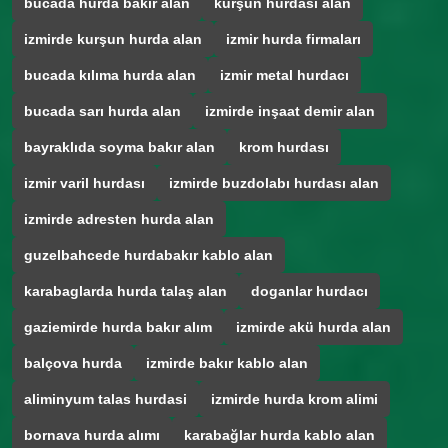
bucada hurda bakir alan
kurşun hurdasi alan
izmirde kurşun hurda alan
izmir hurda firmaları
bucada kılıma hurda alan
izmir metal hurdacı
bucada sarı hurda alan
izmirde inşaat demir alan
bayraklıda soyma bakır alan
krom hurdası
izmir varil hurdası
izmirde buzdolabı hurdası alan
izmirde adresten hurda alan
guzelbahcede hurdabakır kablo alan
karabaglarda hurda talaş alan
doganlar hurdacı
gaziemirde hurda bakır alım
izmirde akü hurda alan
balçova hurda
izmirde bakır kablo alan
aliminyum talas hurdasi
izmirde hurda krom alimi
bornava hurda alımı
karabağlar hurda kablo alan