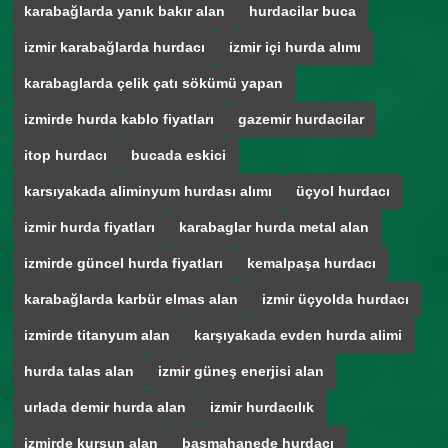
karabağlarda yanık bakır alan
hurdacilar buca
izmir karabağlarda hurdacı
izmir içi hurda alımı
karabaglarda çelik çatı sökümü yapan
izmirde hurda kablo fiyatları
gazemir hurdacilar
itop hurdacı
bucada eskici
karsıyakada aliminyum hurdası alımı
üçyol hurdacı
izmir hurda fiyatları
karabaglar hurda metal alan
izmirde güncel hurda fiyatları
kemalpaşa hurdacı
karabağlarda karbür elmas alan
izmir üçyolda hurdacı
izmirde titanyum alan
karşıyakada evden hurda alimi
hurda talas alan
izmir güneş enerjisi alan
urlada demir hurda alan
izmir hurdacılık
izmirde kurşun alan
basmahanede hurdacı