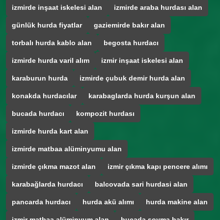
izmirde inşaat iskelesi alan
izmirde araba hurdası alan
günlük hurda fiyatlar
gaziemirde bakır alan
torbalı hurda kablo alan
begosta hurdacı
izmirde hurda varil alım
izmir inşaat iskelesi alan
karaburun hurda
izmirde çubuk demir hurda alan
konakda hurdacılar
karabaglarda hurda kurşun alan
bucada hurdacı
kompozit hurdası
izmirde hurda kart alan
izmirde matbaa alüminyumu alan
izmirde çıkma mazot alan
izmir çıkma kapı pencere alımı
karabağlarda hurdacı
balcovada sari hurdasi alan
pancarda hurdacı
hurda akü alımı
hurda makine alan
izmir matbaa alüminyum alan
bucada soyma bakır