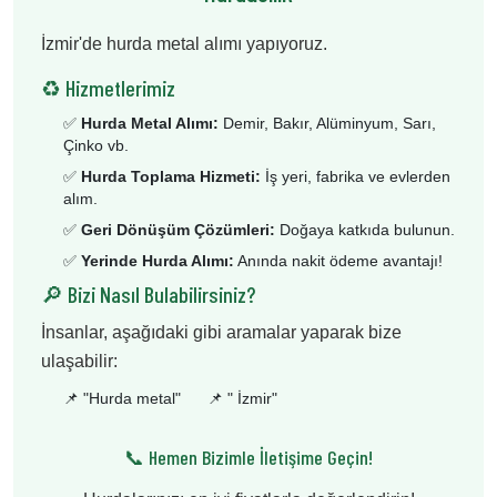
İzmir'de hurda metal alımı yapıyoruz.
♻️ Hizmetlerimiz
✅
Hurda Metal Alımı:
Demir, Bakır, Alüminyum, Sarı,
Çinko vb.
✅
Hurda Toplama Hizmeti:
İş yeri, fabrika ve evlerden
alım.
✅
Geri Dönüşüm Çözümleri:
Doğaya katkıda bulunun.
✅
Yerinde Hurda Alımı:
Anında nakit ödeme avantajı!
🔎 Bizi Nasıl Bulabilirsiniz?
İnsanlar, aşağıdaki gibi aramalar yaparak bize
ulaşabilir:
📌 "
Hurda metal
"
📌 "
İzmir
"
📞 Hemen Bizimle İletişime Geçin!