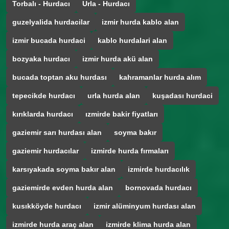
Torbalı - Hurdacı
Urla - Hurdacı
guzelyalida hurdacilar
izmir hurda kablo alan
izmir bucada hurdaci
kablo hurdalari alan
bozyaka hurdacı
izmir hurda akü alan
bucada toptan aku hurdası
kahramanlar hurda alım
tepecikde hurdacı
urla hurda alan
kuşadası hurdaci
kırıklarda hurdacı
ızmirde bakir fiyatları
gaziemir sarı hurdası alan
soyma bakır
gaziemir hurdacılar
izmirde hurda fırmaları
karsıyakada soyma bakır alan
izmirde hurdacılık
gaziemirde evden hurda alan
bornovada hurdacı
kusıkköyde hurdacı
izmir alüminyum hurdası alan
izmirde hurda araç alan
izmirde klima hurda alan