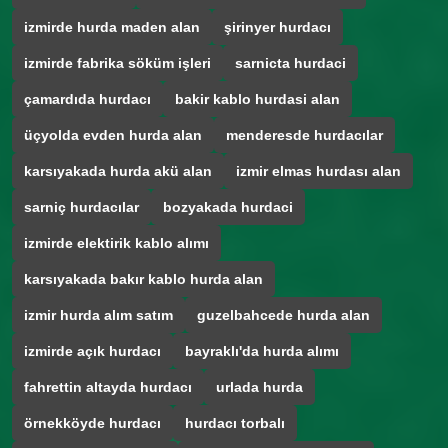
izmirde hurda maden alan
şirinyer hurdacı
izmirde fabrika söküm işleri
sarnicta hurdaci
çamardıda hurdacı
bakir kablo hurdasi alan
üçyolda evden hurda alan
menderesde hurdacılar
karsıyakada hurda akü alan
izmir elmas hurdası alan
sarniç hurdacılar
bozyakada hurdaci
izmirde elektirik kablo alımı
karsıyakada bakır kablo hurda alan
izmir hurda alım satım
guzelbahcede hurda alan
izmirde açık hurdacı
bayraklı'da hurda alımı
fahrettin altayda hurdacı
urlada hurda
örnekköyde hurdacı
hurdacı torbalı