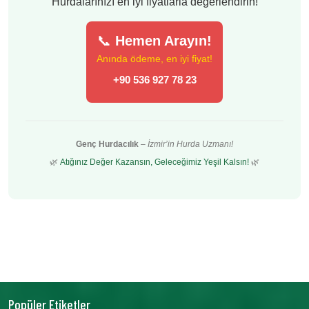
Hurdalarınızı en iyi fiyatlarla değerlendirin!
📞
Hemen Arayın!
Anında ödeme, en iyi fiyat!
+90 536 927 78 23
Genç Hurdacılık
–
İzmir’in Hurda Uzmanı!
🌿
Atığınız Değer Kazansın, Geleceğimiz Yeşil Kalsın!
🌿
Popüler Etiketler