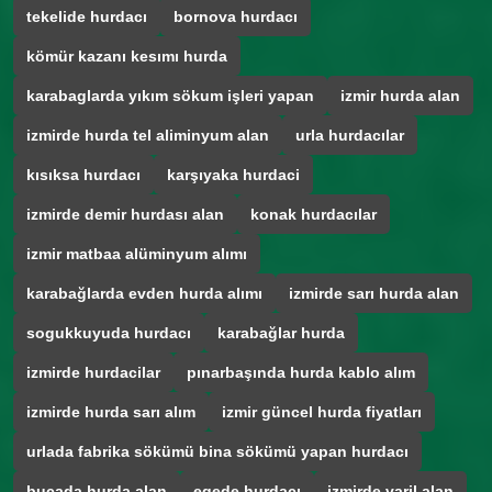
tekelide hurdacı
bornova hurdacı
kömür kazanı kesımı hurda
karabaglarda yıkım sökum işleri yapan
izmir hurda alan
izmirde hurda tel aliminyum alan
urla hurdacılar
kısıksa hurdacı
karşıyaka hurdaci
izmirde demir hurdası alan
konak hurdacılar
izmir matbaa alüminyum alımı
karabağlarda evden hurda alımı
izmirde sarı hurda alan
sogukkuyuda hurdacı
karabağlar hurda
izmirde hurdacilar
pınarbaşında hurda kablo alım
izmirde hurda sarı alım
izmir güncel hurda fiyatları
urlada fabrika sökümü bina sökümü yapan hurdacı
bucada hurda alan
egede hurdacı
izmirde varil alan