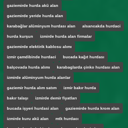
gaziemirde hurda akü alan
gaziemirde yeride hurda alan
karabağlar alüminyum hurdası alan
alsancakda hurdaci
hurda kurşun
izmirde hurda alan firmalar
gaziemirde elektirik kablosu alımı
izmir çamdibinde hurdaci
bucada kağıt hurdası
balçovada hurda alımı
karabaglarda çinko hurdası alan
izmirde alüminyum hurda alanlar
gaziemir hurda alım satım
izmir bakır hurda
bakır talaşı
izmirde demir fiyatları
bucada işyeri hurdasi alan
gaziemirde hurda krom alan
izmirde kuru akü alan
mtk hurdacı