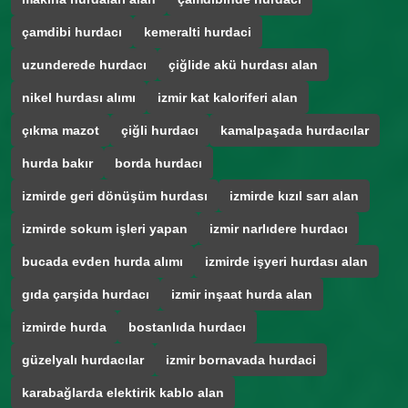
çamdibi hurdacı
kemeralti hurdaci
uzunderede hurdacı
çiğlide akü hurdası alan
nikel hurdası alımı
izmir kat kaloriferi alan
çıkma mazot
çiğli hurdacı
kamalpaşada hurdacılar
hurda bakır
borda hurdacı
izmirde geri dönüşüm hurdası
izmirde kızıl sarı alan
izmirde sokum işleri yapan
izmir narlıdere hurdacı
bucada evden hurda alımı
izmirde işyeri hurdası alan
gıda çarşida hurdacı
izmir inşaat hurda alan
izmirde hurda
bostanlıda hurdacı
güzelyalı hurdacılar
izmir bornavada hurdaci
karabağlarda elektirik kablo alan