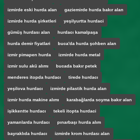
izmirde eski hurda alan
gaziemirde hurda bakır alan
izmirde hurda şirketleri
yeşilyurtta hurdaci
gümüş hurdası alan
hurdacı kamalpaşa
hurda demir fiyatlari
buca'da hurda şohben alan
izmir pimapen hurda
izmirde hurda metal
izmir sulu akü alımı
bucada bakır petek
menderes itopda hurdacı
tirede hurdacı
yeşilova hurdacı
izmirde pilastik hurda alan
izmir hurda makine alımı
karabağlarda soyma bakır alan
işikkentte hurdacı
tekeli itopta hurdaci
yamanlarda hurdacı
pınarbaşı hurda alım
bayraklıda hurdacı
izmirde krom hurdası alan