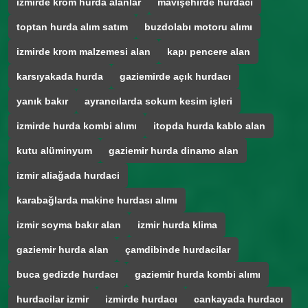
izmirde krom hurda alanlar
mavişehirde hurdacı
toptan hurda alım satım
buzdolabı motoru alımı
izmirde krom malzemesi alan
kapı pencere alan
karsıyakada hurda
gaziemirde açık hurdacı
yanık bakır
ayrancılarda sokum kesim işleri
izmirde hurda kombi alımı
itopda hurda kablo alan
kutu alüminyum
gaziemir hurda dinamo alan
izmir aliağada hurdaci
karabağlarda makine hurdası alımı
izmir soyma bakır alan
izmir hurda klima
gaziemir hurda alan
çamdibinde hurdacilar
buca gedizde hurdacı
gaziemir hurda kombi alımı
hurdacilar izmir
izmirde hurdacı
cankayada hurdacı