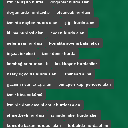
izmir kurşun hurda
doğanlar hurda alan
doğanlarda hurdacılar
alsancak hurdacı
izmirde naylon hurda alan
çiğli hurda alımı
kilima hurdasi alan
evden hurda alan
seferhisar hurdacı
konakta soyma bakır alan
inşaat iskelesi
izmir demir hurda
karabağlar hurdacılık
kısıkkoyde hurdacilar
hatay üçyolda hurda alan
izmir sarı alımı
gaziemir sarı talaş alan
pimapen kapı pencere alan
izmir bina sökümü
izmirde damlama pilastik hurdası alan
ahmetbeyli hurdacı
izmirde nikel hurda alan
kömürlü kazan hurdasi alan
torbalıda hurda alımı