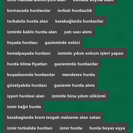
bornavada hurdacılar
torbalı hurdacılık
torbalıda hurda alan
karabağlarda hurdacilar
izmirde kablo hurda alan
çatı sacı alımı
foçada hurdacı
gaziemirde eskici
kemalpaşada hurdaci
izmirde yıkım sokum işleri yapan
hurda klima fiyatları
gaziemirde hurdacilar
kuşadasında hurdacılar
menderes hurda
güzelyalıda hurdacı
gaziemir hurda alımı
işyeri hurdasi alan
izmirde bina yıkım sökümü
izmir kağıt hurda
karabaglarda krom tezgah malzeme alan satan
izmir torbalida hurdaci
izmir hurda
hurda beyaz eşya