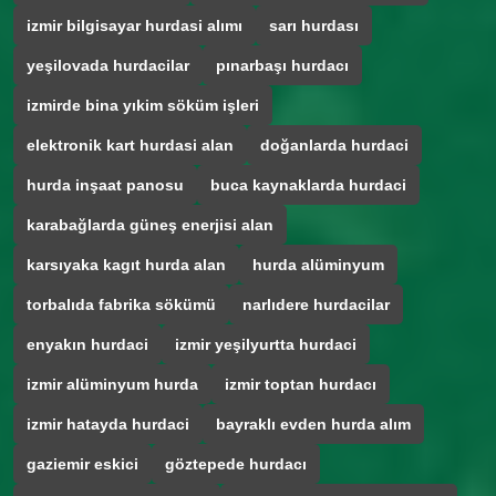
izmir bilgisayar hurdasi alımı
sarı hurdası
yeşilovada hurdacilar
pınarbaşı hurdacı
izmirde bina yıkim söküm işleri
elektronik kart hurdasi alan
doğanlarda hurdaci
hurda inşaat panosu
buca kaynaklarda hurdaci
karabağlarda güneş enerjisi alan
karsıyaka kagıt hurda alan
hurda alüminyum
torbalıda fabrika sökümü
narlıdere hurdacilar
enyakın hurdaci
izmir yeşilyurtta hurdaci
izmir alüminyum hurda
izmir toptan hurdacı
izmir hatayda hurdaci
bayraklı evden hurda alım
gaziemir eskici
göztepede hurdacı