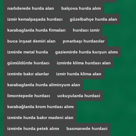
narlıderede hurda alan
balçova hurda alım
izmir kemalpaşada hurdacı
güzelbahçe hurda alan
karabaglarda hurda firmaları
hurdacı izmir
buca inşaat demiri alan
pınarbaşı hurdacılar
izmirde metal hurda
gaziemirde hurda kurşun alımı
gümüldürde hurdacı
izmirde klima hurdası alan
izmirde bakır alanlar
izmir hurda klima alan
karabaglarda hurda aliminyum alan
limontepede hurdacı
uckuyularda hurdaci
karabağlarda krom hurdası alımı
izmirde hurda bakır madeni alan
izmirde hurda petek alımı
basmanede hurdaci