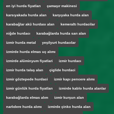
en iyi hurda fiyatları
çamaşır makinesi
karsıyakada hurda alan
karşıyaka hurda alan
karabağlar akü hurdası alan
kemeraltı hurdacilar
niğde hurdacı
karabağlarda hurda sarı alan
izmir hurda metal
yeşilyurt hurdacılar
izmirde hurda elmas uç alımı
izmirde alüminyum fiyatlari
izmir hurdacı
izmir hurda talaş alan
çiglide hurdaci
izmir göztepede hurdaci
izmir kapı pencere alımı
izmir günlük hurda fiyatları
izmirde kablo hurda alanlar
karabağlarda elmas alım
izmir kurşun alan
narlıdere hurda alımı
izmirde çinko hurda alan