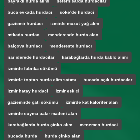
bayraklı hurda alımı
seferhisarda hurdacılar
buca evkada hurdacı
söke’de hurdaci
gaziemir hurdacı
izmirde mozot yağ alım
mtkada hurdacı
menderesde hurda alan
balçova hurdacı
mendereste hurdacı
narlıderede hurdacilar
karabağlarda hurda kablo alımı
izmirde fabrika sökümü
izmirde toptan hurda alim satımı
bucada açık hurdacılar
izmir hatay hurdaci
izmir eskici
gaziemirde çatı sökümü
izmirde kat kalorifer alan
izmirde soyma bakır madeni alan
karabağlarda hurda çinko alım
menemen hurdaci
bucada hurda
hurda çinko alan