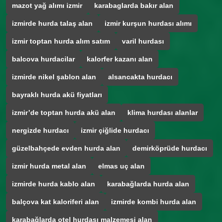
mazot yağ alımı izmir
karabaglarda bakır alan
izmirde hurda talaş alan
izmir kurşun hurdası alımı
izmir toptan hurda alım satım
varil hurdası
balcova hurdacilar
kalorfer kazanı alan
izmirde nikel şablon alan
alsancakta hurdacı
bayraklı hurda akü fiyatları
izmir’de toptan hurda akü alan
klima hurdası alanlar
nergizde hurdacı
izmir çiğlide hurdacı
güzelbahçede evden hurda alan
demirköprüde hurdacı
izmir hurda metal alan
elmas uç alan
izmirde hurda kablo alan
karabağlarda hurda alan
balçova kat kaloriferi alan
izmirde kombi hurda alan
karabağlarda otel hurdası malzemesi alan