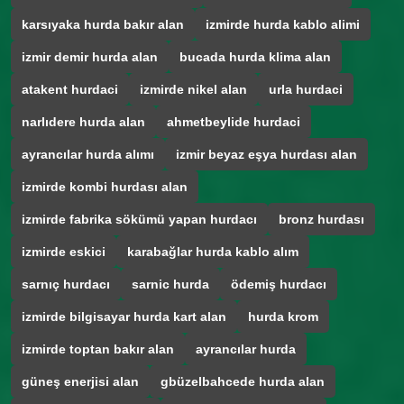
karsıyaka hurda bakır alan
izmirde hurda kablo alimi
izmir demir hurda alan
bucada hurda klima alan
atakent hurdaci
izmirde nikel alan
urla hurdaci
narlıdere hurda alan
ahmetbeylide hurdaci
ayrancılar hurda alımı
izmir beyaz eşya hurdası alan
izmirde kombi hurdası alan
izmirde fabrika sökümü yapan hurdacı
bronz hurdası
izmirde eskici
karabağlar hurda kablo alım
sarnıç hurdacı
sarnic hurda
ödemiş hurdacı
izmirde bilgisayar hurda kart alan
hurda krom
izmirde toptan bakır alan
ayrancılar hurda
güneş enerjisi alan
gbüzelbahcede hurda alan