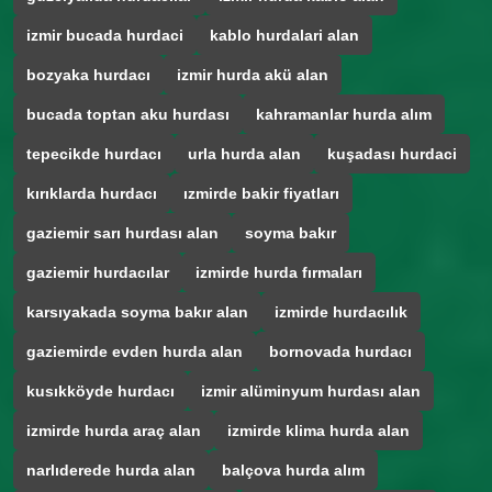
izmir bucada hurdaci
kablo hurdalari alan
bozyaka hurdacı
izmir hurda akü alan
bucada toptan aku hurdası
kahramanlar hurda alım
tepecikde hurdacı
urla hurda alan
kuşadası hurdaci
kırıklarda hurdacı
ızmirde bakir fiyatları
gaziemir sarı hurdası alan
soyma bakır
gaziemir hurdacılar
izmirde hurda fırmaları
karsıyakada soyma bakır alan
izmirde hurdacılık
gaziemirde evden hurda alan
bornovada hurdacı
kusıkköyde hurdacı
izmir alüminyum hurdası alan
izmirde hurda araç alan
izmirde klima hurda alan
narlıderede hurda alan
balçova hurda alım