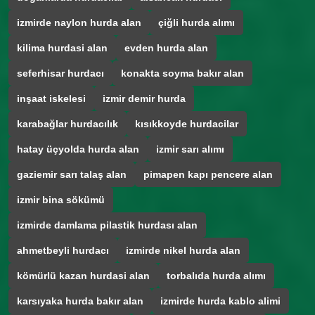
izmirde naylon hurda alan
çiğli hurda alımı
kilima hurdasi alan
evden hurda alan
seferhisar hurdacı
konakta soyma bakır alan
inşaat iskelesi
izmir demir hurda
karabağlar hurdacılık
kısıkkoyde hurdacilar
hatay üçyolda hurda alan
izmir sarı alımı
gaziemir sarı talaş alan
pimapen kapı pencere alan
izmir bina sökümü
izmirde damlama pilastik hurdası alan
ahmetbeyli hurdacı
izmirde nikel hurda alan
kömürlü kazan hurdasi alan
torbalıda hurda alımı
karsıyaka hurda bakır alan
izmirde hurda kablo alimi