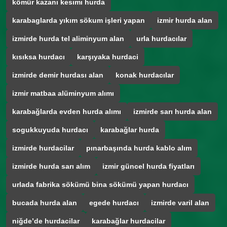
kömür kazanı kesımı hurda
karabaglarda yıkım sökum işleri yapan
izmir hurda alan
izmirde hurda tel aliminyum alan
urla hurdacılar
kısıksa hurdacı
karşıyaka hurdaci
izmirde demir hurdası alan
konak hurdacılar
izmir matbaa alüminyum alımı
karabağlarda evden hurda alımı
izmirde sarı hurda alan
sogukkuyuda hurdacı
karabağlar hurda
izmirde hurdacilar
pınarbaşında hurda kablo alım
izmirde hurda sarı alım
izmir güncel hurda fiyatları
urlada fabrika sökümü bina sökümü yapan hurdacı
bucada hurda alan
egede hurdacı
izmirde varil alan
niğde’de hurdacilar
karabağlar hurdacilar