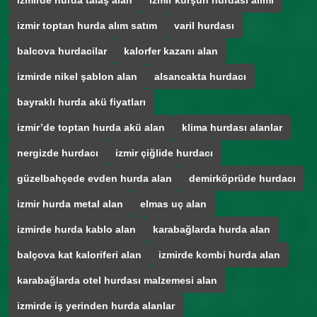
izmirde hurda talaş alan
izmir kurşun hurdası alımı
izmir toptan hurda alım satım
varil hurdası
balcova hurdacilar
kalorfer kazanı alan
izmirde nikel şablon alan
alsancakta hurdacı
bayraklı hurda akü fiyatları
izmir’de toptan hurda akü alan
klima hurdası alanlar
nergizde hurdacı
izmir çiğlide hurdacı
güzelbahçede evden hurda alan
demirköprüde hurdacı
izmir hurda metal alan
elmas uç alan
izmirde hurda kablo alan
karabağlarda hurda alan
balçova kat kaloriferi alan
izmirde kombi hurda alan
karabağlarda otel hurdası malzemesi alan
izmirde iş yerinden hurda alanlar