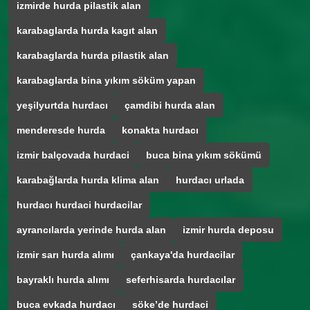
izmirde hurda pilastik alan
karabaglarda hurda kagıt alan
karabaglarda hurda pilastik alan
karabaglarda bina yıkım söküm yapan
yeşilyurtda hurdacı
çamdibi hurda alan
menderesde hurda
konakta hurdacı
izmir balçovada hurdaci
buca bina yıkım sökümü
karabağlarda hurda klima alan
hurdacı urlada
hurdacı hurdaci hurdacilar
ayrancılarda yerinde hurda alan
izmir hurda deposu
izmir sarı hurda alımı
çankaya'da hurdacilar
bayraklı hurda alımı
seferhisarda hurdacılar
buca evkada hurdacı
söke’de hurdaci