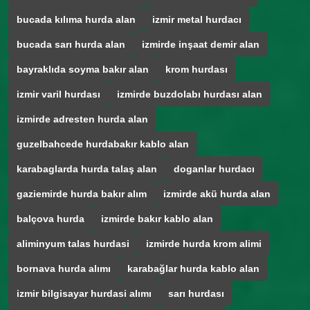
bucada kılıma hurda alan
izmir metal hurdacı
bucada sarı hurda alan
izmirde inşaat demir alan
bayraklıda soyma bakır alan
krom hurdası
izmir varil hurdası
izmirde buzdolabı hurdası alan
izmirde adresten hurda alan
guzelbahcede hurdabakır kablo alan
karabaglarda hurda talaş alan
doganlar hurdacı
gaziemirde hurda bakır alım
izmirde akü hurda alan
balçova hurda
izmirde bakır kablo alan
aliminyum talas hurdasi
izmirde hurda krom alimi
bornava hurda alımı
karabağlar hurda kablo alan
izmir bilgisayar hurdasi alımı
sarı hurdası