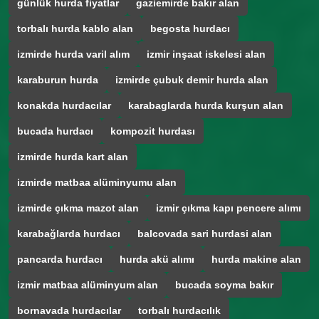
günlük hurda fiyatlar
gaziemirde bakır alan
torbalı hurda kablo alan
begosta hurdacı
izmirde hurda varil alım
izmir inşaat iskelesi alan
karaburun hurda
izmirde çubuk demir hurda alan
konakda hurdacılar
karabaglarda hurda kurşun alan
bucada hurdacı
kompozit hurdası
izmirde hurda kart alan
izmirde matbaa alüminyumu alan
izmirde çıkma mazot alan
izmir çıkma kapı pencere alımı
karabağlarda hurdacı
balcovada sari hurdasi alan
pancarda hurdacı
hurda akü alımı
hurda makine alan
izmir matbaa alüminyum alan
bucada soyma bakır
bornavada hurdacılar
torbalı hurdacılık