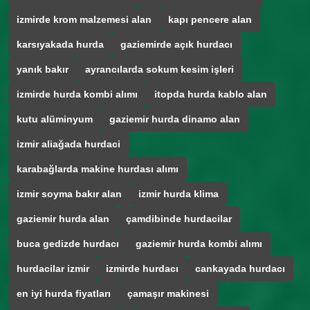
izmirde krom malzemesi alan
kapı pencere alan
karsıyakada hurda
gaziemirde açık hurdacı
yanık bakır
ayrancılarda sokum kesim işleri
izmirde hurda kombi alımı
itopda hurda kablo alan
kutu alüminyum
gaziemir hurda dinamo alan
izmir aliağada hurdaci
karabağlarda makine hurdası alımı
izmir soyma bakır alan
izmir hurda klima
gaziemir hurda alan
çamdibinde hurdacilar
buca gedizde hurdacı
gaziemir hurda kombi alımı
hurdacilar izmir
izmirde hurdacı
cankayada hurdacı
en iyi hurda fiyatları
çamaşır makinesi