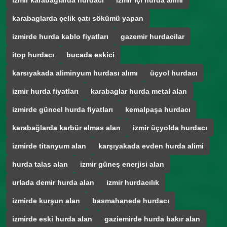
izmir karabağlarda hurdacı
izmir içi hurda alımı
karabaglarda çelik çatı sökümü yapan
izmirde hurda kablo fiyatları
gazemir hurdacilar
itop hurdacı
bucada eskici
karsıyakada aliminyum hurdası alımı
üçyol hurdacı
izmir hurda fiyatları
karabaglar hurda metal alan
izmirde güncel hurda fiyatları
kemalpaşa hurdacı
karabağlarda karbür elmas alan
izmir üçyolda hurdacı
izmirde titanyum alan
karşıyakada evden hurda alimi
hurda talas alan
izmir güneş enerjisi alan
urlada demir hurda alan
izmir hurdacılık
izmirde kurşun alan
basmahanede hurdacı
izmirde eski hurda alan
gaziemirde hurda bakır alan