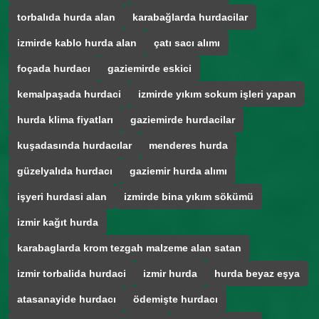
torbalıda hurda alan
karabağlarda hurdacilar
izmirde kablo hurda alan
çatı sacı alımı
foçada hurdacı
gaziemirde eskici
kemalpaşada hurdaci
izmirde yıkım sokum işleri yapan
hurda klima fiyatları
gaziemirde hurdacilar
kuşadasında hurdacılar
menderes hurda
güzelyalıda hurdacı
gaziemir hurda alımı
işyeri hurdasi alan
izmirde bina yıkım sökümü
izmir kağıt hurda
karabaglarda krom tezgah malzeme alan satan
izmir torbalida hurdaci
izmir hurda
hurda beyaz eşya
atasanayide hurdacı
ödemişte hurdacı