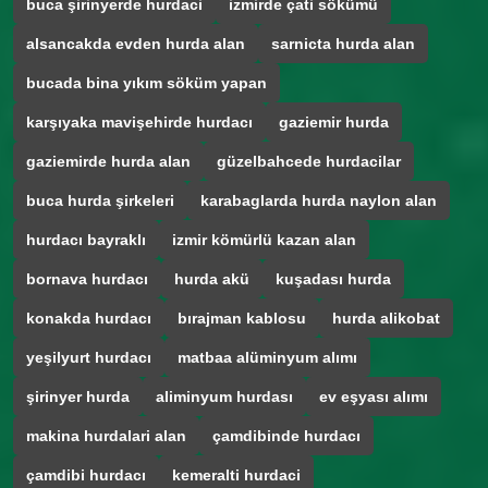
buca şirinyerde hurdaci
izmirde çati sökümü
alsancakda evden hurda alan
sarnicta hurda alan
bucada bina yıkım söküm yapan
karşıyaka mavişehirde hurdacı
gaziemir hurda
gaziemirde hurda alan
güzelbahcede hurdacilar
buca hurda şirkeleri
karabaglarda hurda naylon alan
hurdacı bayraklı
izmir kömürlü kazan alan
bornava hurdacı
hurda akü
kuşadası hurda
konakda hurdacı
bırajman kablosu
hurda alikobat
yeşilyurt hurdacı
matbaa alüminyum alımı
şirinyer hurda
aliminyum hurdası
ev eşyası alımı
makina hurdalari alan
çamdibinde hurdacı
çamdibi hurdacı
kemeralti hurdaci