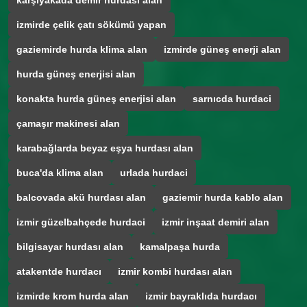
karşıyakada demir hurdası alan
izmirde çelik çatı sökümü yapan
gaziemirde hurda klima alan
izmirde güneş enerji alan
hurda güneş enerjisi alan
konakta hurda güneş enerjisi alan
sarnıcda hurdaci
çamaşır makinesi alan
karabağlarda beyaz eşya hurdası alan
buca'da klima alan
urlada hurdaci
balcovada akü hurdası alan
gaziemir hurda kablo alan
izmir güzelbahçede hurdaci
izmir inşaat demiri alan
bilgisayar hurdası alan
kamalpaşa hurda
atakentde hurdacı
izmir kombi hurdası alan
izmirde krom hurda alan
izmir bayraklıda hurdacı