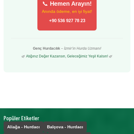
📞
Hemen Arayın!
Anında ödeme, en iyi fiyat!
+90 536 927 78 23
Genç Hurdacılık
–
İzmir’in Hurda Uzmanı!
🌿
Atığınız Değer Kazansın, Geleceğimiz Yeşil Kalsın!
🌿
Popüler Etiketler
Aliağa - Hurdacı
Balçova - Hurdacı