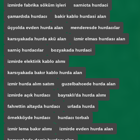
izmirde fabrika söküm işleri
sarnicta hurdaci
çamardıda hurdacı
bakir kablo hurdasi alan
üçyolda evden hurda alan
menderesde hurdacılar
karsıyakada hurda akü alan
izmir elmas hurdası alan
sarniç hurdacılar
bozyakada hurdaci
izmirde elektirik kablo alımı
karsıyakada bakır kablo hurda alan
izmir hurda alım satım
guzelbahcede hurda alan
izmirde açık hurdacı
bayraklı'da hurda alımı
fahrettin altayda hurdacı
urlada hurda
örnekköyde hurdacı
hurdacı torbalı
izmir lema bakır alımı
izmirde evden hurda alan