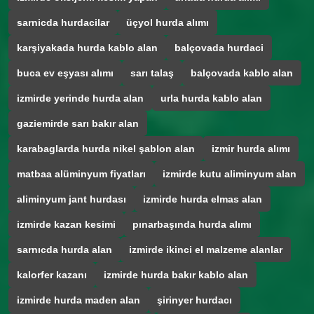
sarnicda hurdacilar
üçyol hurda alımı
karşiyakada hurda kablo alan
balçovada hurdaci
buca ev eşyası alımı
sarı talaş
balçovada kablo alan
izmirde yerinde hurda alan
urla hurda kablo alan
gaziemirde sarı bakır alan
karabaglarda hurda nikel şablon alan
izmir hurda alımı
matbaa alüminyum fiyatları
izmirde kutu aliminyum alan
aliminyum jant hurdası
izmirde hurda elmas alan
izmirde kazan kesimi
pınarbaşında hurda alımı
sarnıcda hurda alan
izmirde ikinci el malzeme alanlar
kalorfer kazanı
izmirde hurda bakır kablo alan
izmirde hurda maden alan
şirinyer hurdacı