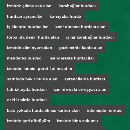
izmirde çıkma sac alan
karabağlar hurdacı
hurdacı ayrancılar
karsıyaka hurda
işıkkentte hurdacılar
izmir dinamo hurdası alan
torbalıda demir hurda alan
izmir karabağlar hurdaci
izmirde aliminyum alan
gaziemirde kablo alan
menderes hurdacı
mendereste hurdacilar
izmirde ikinciel porofil alım satım
sarnicda bakır hurda alan
ayrancilarda hurdacı
fahrialtayda hurdacı
izmirde eski ev eşyası alan
eski izmirde hurdaci
karsıyakada hurda elmas karbur alan
ödemişde hurdacı
izmirde geri dönüşüm
izmirde bina sokumu