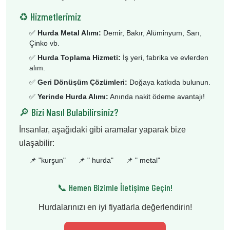
♻️ Hizmetlerimiz
✅
Hurda Metal Alımı:
Demir, Bakır, Alüminyum, Sarı,
Çinko vb.
✅
Hurda Toplama Hizmeti:
İş yeri, fabrika ve evlerden
alım.
✅
Geri Dönüşüm Çözümleri:
Doğaya katkıda bulunun.
✅
Yerinde Hurda Alımı:
Anında nakit ödeme avantajı!
🔎 Bizi Nasıl Bulabilirsiniz?
İnsanlar, aşağıdaki gibi aramalar yaparak bize
ulaşabilir:
📌 "
kurşun
"
📌 "
hurda
"
📌 "
metal
"
📞 Hemen Bizimle İletişime Geçin!
Hurdalarınızı en iyi fiyatlarla değerlendirin!