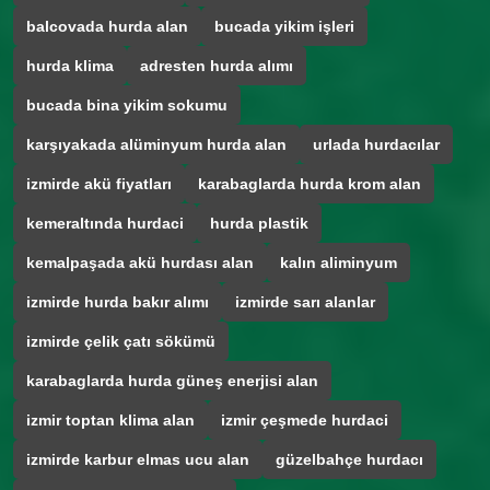
balcovada hurda alan
bucada yikim işleri
hurda klima
adresten hurda alımı
bucada bina yikim sokumu
karşıyakada alüminyum hurda alan
urlada hurdacılar
izmirde akü fiyatları
karabaglarda hurda krom alan
kemeraltında hurdaci
hurda plastik
kemalpaşada akü hurdası alan
kalın aliminyum
izmirde hurda bakır alımı
izmirde sarı alanlar
izmirde çelik çatı sökümü
karabaglarda hurda güneş enerjisi alan
izmir toptan klima alan
izmir çeşmede hurdaci
izmirde karbur elmas ucu alan
güzelbahçe hurdacı