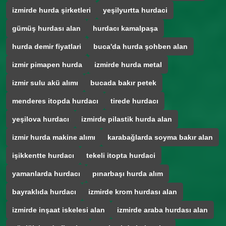
izmirde hurda şirketleri
yeşilyurtta hurdaci
gümüş hurdası alan
hurdacı kamalpaşa
hurda demir fiyatlari
buca'da hurda şohben alan
izmir pimapen hurda
izmirde hurda metal
izmir sulu akü alımı
bucada bakır petek
menderes itopda hurdacı
tirede hurdacı
yeşilova hurdacı
izmirde pilastik hurda alan
izmir hurda makine alımı
karabağlarda soyma bakır alan
işikkentte hurdacı
tekeli itopta hurdaci
yamanlarda hurdacı
pınarbaşı hurda alım
bayraklıda hurdacı
izmirde krom hurdası alan
izmirde inşaat iskelesi alan
izmirde araba hurdası alan