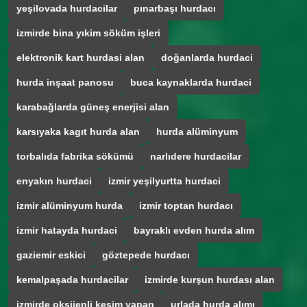
yeşilovada hurdacilar
pınarbaşı hurdacı
izmirde bina yıkim söküm işleri
elektronik kart hurdasi alan
doğanlarda hurdaci
hurda inşaat panosu
buca kaynaklarda hurdaci
karabağlarda güneş enerjisi alan
karsıyaka kagıt hurda alan
hurda alüminyum
torbalıda fabrika sökümü
narlıdere hurdacilar
enyakın hurdaci
izmir yeşilyurtta hurdaci
izmir alüminyum hurda
izmir toptan hurdacı
izmir hatayda hurdaci
bayraklı evden hurda alım
gaziemir eskici
göztepede hurdacı
kemalpaşada hurdacilar
izmirde kurşun hurdası alan
izmirde oksijenli kesim yapan
urlada hurda alımı