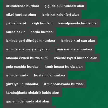
uzunderede hurdacı
çiğlide akü hurdası alan
nikel hurdası alımı
izmir kat kaloriferi alan
çıkma mazot
çiğli hurdacı
kamalpaşada hurdacılar
hurda bakır
borda hurdacı
izmirde geri dönüşüm hurdası
izmirde kızıl sarı alan
izmirde sokum işleri yapan
izmir narlıdere hurdacı
bucada evden hurda alımı
izmirde işyeri hurdası alan
gıda çarşida hurdacı
izmir inşaat hurda alan
izmirde hurda
bostanlıda hurdacı
güzelyalı hurdacılar
izmir bornavada hurdaci
karabağlarda elektirik kablo alan
gaziemirde hurda akü alan