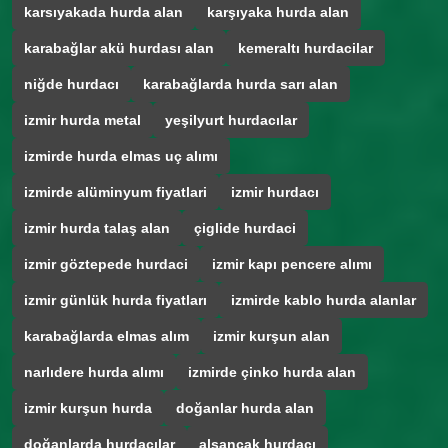
karsıyakada hurda alan
karşıyaka hurda alan
karabağlar akü hurdası alan
kemeraltı hurdacilar
niğde hurdacı
karabağlarda hurda sarı alan
izmir hurda metal
yeşilyurt hurdacılar
izmirde hurda elmas uç alımı
izmirde alüminyum fiyatlari
izmir hurdacı
izmir hurda talaş alan
çiglide hurdaci
izmir göztepede hurdaci
izmir kapı pencere alımı
izmir günlük hurda fiyatları
izmirde kablo hurda alanlar
karabağlarda elmas alım
izmir kurşun alan
narlıdere hurda alımı
izmirde çinko hurda alan
izmir kurşun hurda
doğanlar hurda alan
doğanlarda hurdacılar
alsancak hurdacı