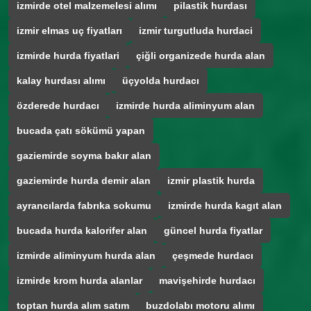
izmirde otel malzemelesi alımı
pilastik hurdası
izmir elmas uç fiyatları
izmir turgutluda hurdaci
izmirde hurda fiyatlari
çiğli organizede hurda alan
kalay hurdası alımı
üçyolda hurdacı
özderede hurdacı
izmirde hurda aliminyum alan
bucada çatı sökümü yapan
gaziemirde soyma bakır alan
gaziemirde hurda demir alan
izmir plastik hurda
ayrancılarda fabrıka sokumu
izmirde hurda kagıt alan
bucada hurda kalorifer alan
güncel hurda fiyatlar
izmirde aliminyum hurda alan
çeşmede hurdacı
izmirde krom hurda alanlar
mavişehirde hurdacı
toptan hurda alım satım
buzdolabı motoru alımı