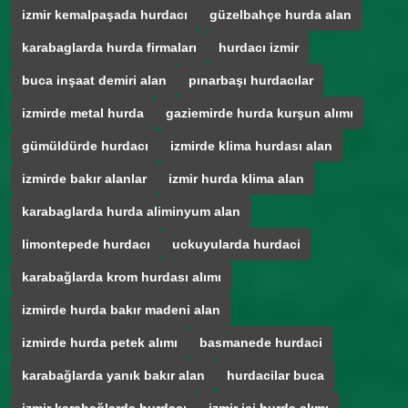
izmir kemalpaşada hurdacı
güzelbahçe hurda alan
karabaglarda hurda firmaları
hurdacı izmir
buca inşaat demiri alan
pınarbaşı hurdacılar
izmirde metal hurda
gaziemirde hurda kurşun alımı
gümüldürde hurdacı
izmirde klima hurdası alan
izmirde bakır alanlar
izmir hurda klima alan
karabaglarda hurda aliminyum alan
limontepede hurdacı
uckuyularda hurdaci
karabağlarda krom hurdası alımı
izmirde hurda bakır madeni alan
izmirde hurda petek alımı
basmanede hurdaci
karabağlarda yanık bakır alan
hurdacilar buca