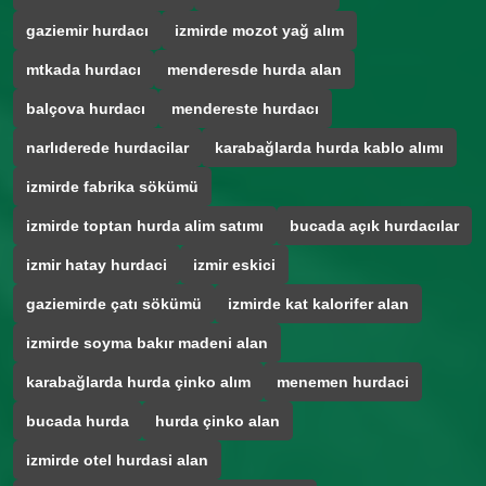
gaziemir hurdacı
izmirde mozot yağ alım
mtkada hurdacı
menderesde hurda alan
balçova hurdacı
mendereste hurdacı
narlıderede hurdacilar
karabağlarda hurda kablo alımı
izmirde fabrika sökümü
izmirde toptan hurda alim satımı
bucada açık hurdacılar
izmir hatay hurdaci
izmir eskici
gaziemirde çatı sökümü
izmirde kat kalorifer alan
izmirde soyma bakır madeni alan
karabağlarda hurda çinko alım
menemen hurdaci
bucada hurda
hurda çinko alan
izmirde otel hurdasi alan