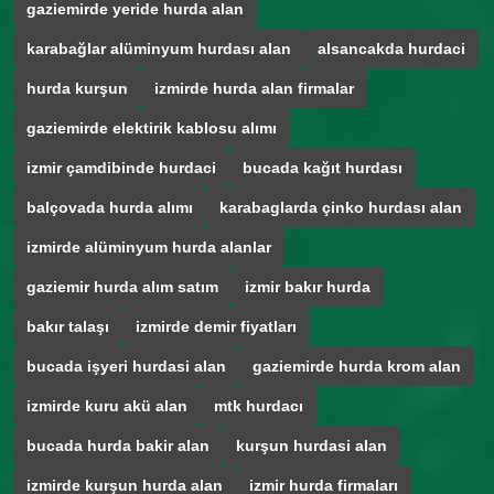
gaziemirde yeride hurda alan
karabağlar alüminyum hurdası alan
alsancakda hurdaci
hurda kurşun
izmirde hurda alan firmalar
gaziemirde elektirik kablosu alımı
izmir çamdibinde hurdaci
bucada kağıt hurdası
balçovada hurda alımı
karabaglarda çinko hurdası alan
izmirde alüminyum hurda alanlar
gaziemir hurda alım satım
izmir bakır hurda
bakır talaşı
izmirde demir fiyatları
bucada işyeri hurdasi alan
gaziemirde hurda krom alan
izmirde kuru akü alan
mtk hurdacı
bucada hurda bakir alan
kurşun hurdasi alan
izmirde kurşun hurda alan
izmir hurda firmaları