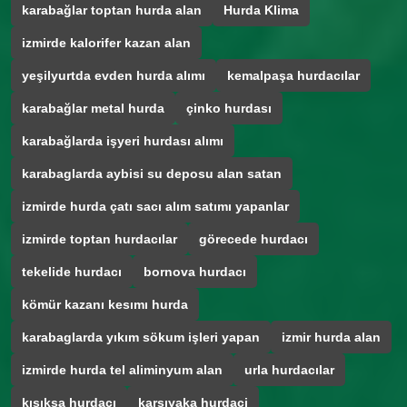
karabağlar toptan hurda alan
Hurda Klima
izmirde kalorifer kazan alan
yeşilyurtda evden hurda alımı
kemalpaşa hurdacılar
karabağlar metal hurda
çinko hurdası
karabağlarda işyeri hurdası alımı
karabaglarda aybisi su deposu alan satan
izmirde hurda çatı sacı alım satımı yapanlar
izmirde toptan hurdacılar
görecede hurdacı
tekelide hurdacı
bornova hurdacı
kömür kazanı kesımı hurda
karabaglarda yıkım sökum işleri yapan
izmir hurda alan
izmirde hurda tel aliminyum alan
urla hurdacılar
kısıksa hurdacı
karşıyaka hurdaci