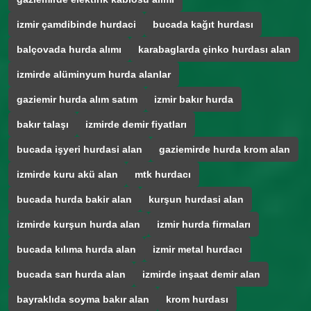
izmir çamdibinde hurdaci
bucada kağıt hurdası
balçovada hurda alımı
karabaglarda çinko hurdası alan
izmirde alüminyum hurda alanlar
gaziemir hurda alım satım
izmir bakır hurda
bakır talaşı
izmirde demir fiyatları
bucada işyeri hurdasi alan
gaziemirde hurda krom alan
izmirde kuru akü alan
mtk hurdacı
bucada hurda bakir alan
kurşun hurdasi alan
izmirde kurşun hurda alan
izmir hurda firmaları
bucada kılıma hurda alan
izmir metal hurdacı
bucada sarı hurda alan
izmirde inşaat demir alan
bayraklıda soyma bakır alan
krom hurdası