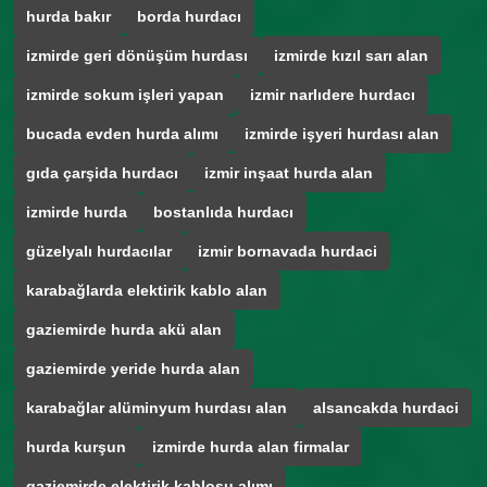
hurda bakır
borda hurdacı
izmirde geri dönüşüm hurdası
izmirde kızıl sarı alan
izmirde sokum işleri yapan
izmir narlıdere hurdacı
bucada evden hurda alımı
izmirde işyeri hurdası alan
gıda çarşida hurdacı
izmir inşaat hurda alan
izmirde hurda
bostanlıda hurdacı
güzelyalı hurdacılar
izmir bornavada hurdaci
karabağlarda elektirik kablo alan
gaziemirde hurda akü alan
gaziemirde yeride hurda alan
karabağlar alüminyum hurdası alan
alsancakda hurdaci
hurda kurşun
izmirde hurda alan firmalar
gaziemirde elektirik kablosu alımı