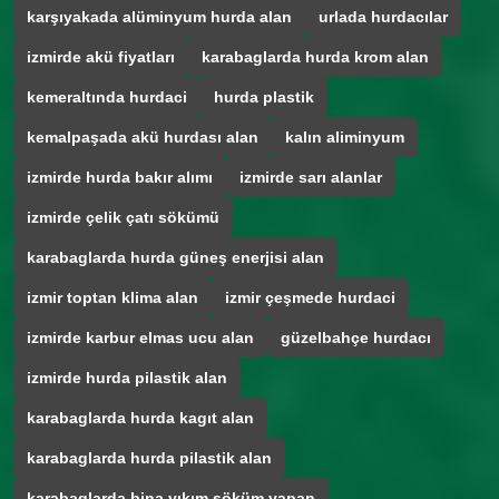
karşıyakada alüminyum hurda alan
urlada hurdacılar
izmirde akü fiyatları
karabaglarda hurda krom alan
kemeraltında hurdaci
hurda plastik
kemalpaşada akü hurdası alan
kalın aliminyum
izmirde hurda bakır alımı
izmirde sarı alanlar
izmirde çelik çatı sökümü
karabaglarda hurda güneş enerjisi alan
izmir toptan klima alan
izmir çeşmede hurdaci
izmirde karbur elmas ucu alan
güzelbahçe hurdacı
izmirde hurda pilastik alan
karabaglarda hurda kagıt alan
karabaglarda hurda pilastik alan
karabaglarda bina yıkım söküm yapan