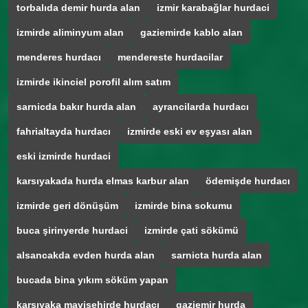
torbalıda demir hurda alan
izmir karabağlar hurdaci
izmirde aliminyum alan
gaziemirde kablo alan
menderes hurdacı
mendereste hurdacilar
izmirde ikinciel porofil alım satım
sarnicda bakır hurda alan
ayrancilarda hurdacı
fahrialtayda hurdacı
izmirde eski ev eşyası alan
eski izmirde hurdaci
karsıyakada hurda elmas karbur alan
ödemişde hurdacı
izmirde geri dönüşüm
izmirde bina sokumu
buca şirinyerde hurdaci
izmirde çati sökümü
alsancakda evden hurda alan
sarnicta hurda alan
bucada bina yıkım söküm yapan
karşıyaka mavişehirde hurdacı
gaziemir hurda