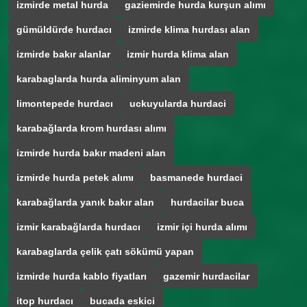
izmirde metal hurda
gaziemirde hurda kurşun alımı
gümüldürde hurdacı
izmirde klima hurdası alan
izmirde bakır alanlar
izmir hurda klima alan
karabaglarda hurda aliminyum alan
limontepede hurdacı
uckuyularda hurdaci
karabağlarda krom hurdası alımı
izmirde hurda bakır madeni alan
izmirde hurda petek alımı
basmanede hurdaci
karabağlarda yanık bakır alan
hurdacilar buca
izmir karabağlarda hurdacı
izmir içi hurda alımı
karabaglarda çelik çatı sökümü yapan
izmirde hurda kablo fiyatları
gazemir hurdacilar
itop hurdacı
bucada eskici