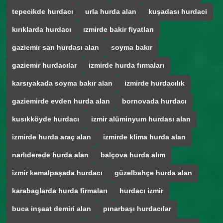
tepecikde hurdacı
urla hurda alan
kuşadası hurdaci
kırıklarda hurdacı
ızmirde bakir fiyatları
gaziemir sarı hurdası alan
soyma bakır
gaziemir hurdacılar
izmirde hurda fırmaları
karsıyakada soyma bakır alan
izmirde hurdacılık
gaziemirde evden hurda alan
bornovada hurdacı
kusıkköyde hurdacı
izmir alüminyum hurdası alan
izmirde hurda araç alan
izmirde klima hurda alan
narlıderede hurda alan
balçova hurda alım
izmir kemalpaşada hurdacı
güzelbahçe hurda alan
karabaglarda hurda firmaları
hurdacı izmir
buca inşaat demiri alan
pınarbaşı hurdacılar