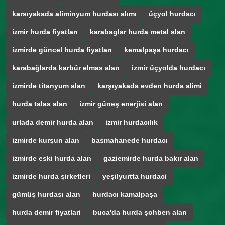
karsıyakada aliminyum hurdası alımı
üçyol hurdacı
izmir hurda fiyatları
karabaglar hurda metal alan
izmirde güncel hurda fiyatları
kemalpaşa hurdacı
karabağlarda karbür elmas alan
izmir üçyolda hurdacı
izmirde titanyum alan
karşıyakada evden hurda alimi
hurda talas alan
izmir güneş enerjisi alan
urlada demir hurda alan
izmir hurdacılık
izmirde kurşun alan
basmahanede hurdacı
izmirde eski hurda alan
gaziemirde hurda bakır alan
izmirde hurda şirketleri
yeşilyurtta hurdaci
gümüş hurdası alan
hurdacı kamalpaşa
hurda demir fiyatlari
buca'da hurda şohben alan