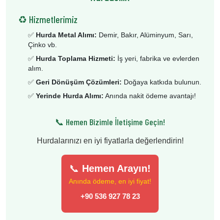
♻️ Hizmetlerimiz
✅
Hurda Metal Alımı:
Demir, Bakır, Alüminyum, Sarı,
Çinko vb.
✅
Hurda Toplama Hizmeti:
İş yeri, fabrika ve evlerden
alım.
✅
Geri Dönüşüm Çözümleri:
Doğaya katkıda bulunun.
✅
Yerinde Hurda Alımı:
Anında nakit ödeme avantajı!
📞 Hemen Bizimle İletişime Geçin!
Hurdalarınızı en iyi fiyatlarla değerlendirin!
📞
Hemen Arayın!
Anında ödeme, en iyi fiyat!
+90 536 927 78 23