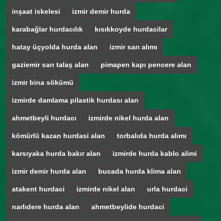
inşaat iskelesi
izmir demir hurda
karabağlar hurdacılık
kısıkkoyde hurdacilar
hatay üçyolda hurda alan
izmir sarı alımı
gaziemir sarı talaş alan
pimapen kapı pencere alan
izmir bina sökümü
izmirde damlama pilastik hurdası alan
ahmetbeyli hurdacı
izmirde nikel hurda alan
kömürlü kazan hurdasi alan
torbalıda hurda alımı
karsıyaka hurda bakır alan
izmirde hurda kablo alimi
izmir demir hurda alan
bucada hurda klima alan
atakent hurdaci
izmirde nikel alan
urla hurdaci
narlıdere hurda alan
ahmetbeylide hurdaci