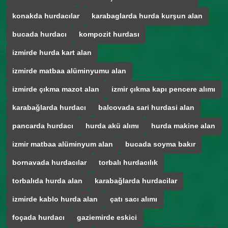
konakda hurdacılar
karabaglarda hurda kurşun alan
bucada hurdacı
kompozit hurdası
izmirde hurda kart alan
izmirde matbaa alüminyumu alan
izmirde çıkma mazot alan
izmir çıkma kapı pencere alımı
karabağlarda hurdacı
balcovada sari hurdasi alan
pancarda hurdacı
hurda akü alımı
hurda makine alan
izmir matbaa alüminyum alan
bucada soyma bakır
bornavada hurdacılar
torbalı hurdacılık
torbalıda hurda alan
karabağlarda hurdacilar
izmirde kablo hurda alan
çatı sacı alımı
foçada hurdacı
gaziemirde eskici