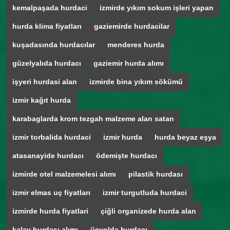
kemalpaşada hurdaci
izmirde yıkım sokum işleri yapan
hurda klima fiyatları
gaziemirde hurdacilar
kuşadasında hurdacılar
menderes hurda
güzelyalıda hurdacı
gaziemir hurda alımı
işyeri hurdasi alan
izmirde bina yıkım sökümü
izmir kağıt hurda
karabaglarda krom tezgah malzeme alan satan
izmir torbalida hurdaci
izmir hurda
hurda beyaz eşya
atasanayide hurdacı
ödemişte hurdacı
izmirde otel malzemelesi alımı
pilastik hurdası
izmir elmas uç fiyatları
izmir turgutluda hurdaci
izmirde hurda fiyatlari
çiğli organizede hurda alan
kalay hurdası alımı
üçyolda hurdacı