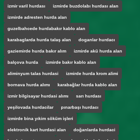
izmir varil hurdası
izmirde buzdolabı hurdası alan
izmirde adresten hurda alan
guzelbahcede hurdabakır kablo alan
karabaglarda hurda talaş alan
doganlar hurdacı
gaziemirde hurda bakır alım
izmirde akü hurda alan
balçova hurda
izmirde bakır kablo alan
aliminyum talas hurdasi
izmirde hurda krom alimi
bornava hurda alımı
karabağlar hurda kablo alan
izmir bilgisayar hurdasi alımı
sarı hurdası
yeşilovada hurdacilar
pınarbaşı hurdacı
izmirde bina yıkim söküm işleri
elektronik kart hurdasi alan
doğanlarda hurdaci