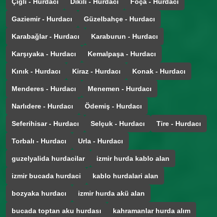
Çiğli - Hurdacı
Dikili - Hurdacı
Foça - Hurdacı
Gaziemir - Hurdacı
Güzelbahçe - Hurdacı
Karabağlar - Hurdacı
Karaburun - Hurdacı
Karşıyaka - Hurdacı
Kemalpaşa - Hurdacı
Kınık - Hurdacı
Kiraz - Hurdacı
Konak - Hurdacı
Menderes - Hurdacı
Menemen - Hurdacı
Narlıdere - Hurdacı
Ödemiş - Hurdacı
Seferihisar - Hurdacı
Selçuk - Hurdacı
Tire - Hurdacı
Torbalı - Hurdacı
Urla - Hurdacı
guzelyalida hurdacilar
izmir hurda kablo alan
izmir bucada hurdaci
kablo hurdalari alan
bozyaka hurdacı
izmir hurda akü alan
bucada toptan aku hurdası
kahramanlar hurda alım