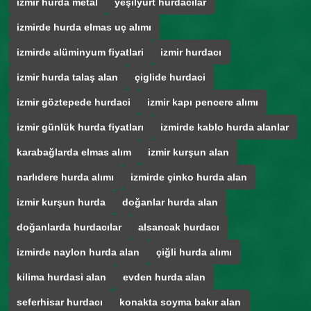
izmir hurda metal
yeşilyurt hurdacılar
izmirde hurda elmas uç alımı
izmirde alüminyum fiyatlari
izmir hurdacı
izmir hurda talaş alan
çiglide hurdaci
izmir göztepede hurdaci
izmir kapı pencere alımı
izmir günlük hurda fiyatları
izmirde kablo hurda alanlar
karabağlarda elmas alım
izmir kurşun alan
narlıdere hurda alımı
izmirde çinko hurda alan
izmir kurşun hurda
doğanlar hurda alan
doğanlarda hurdacılar
alsancak hurdacı
izmirde naylon hurda alan
çiğli hurda alımı
kilima hurdasi alan
evden hurda alan
seferhisar hurdacı
konakta soyma bakır alan