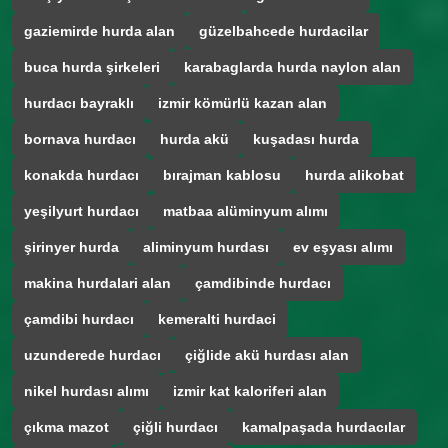
gaziemirde hurda alan
güzelbahcede hurdacilar
buca hurda şirkeleri
karabaglarda hurda naylon alan
hurdacı bayraklı
izmir kömürlü kazan alan
bornava hurdacı
hurda akü
kuşadası hurda
konakda hurdacı
bırajman kablosu
hurda alikobat
yeşilyurt hurdacı
matbaa alüminyum alımı
şirinyer hurda
aliminyum hurdası
ev eşyası alımı
makina hurdalari alan
çamdibinde hurdacı
çamdibi hurdacı
kemeralti hurdaci
uzunderede hurdacı
çiğlide akü hurdası alan
nikel hurdası alımı
izmir kat kaloriferi alan
çıkma mazot
çiğli hurdacı
kamalpaşada hurdacılar