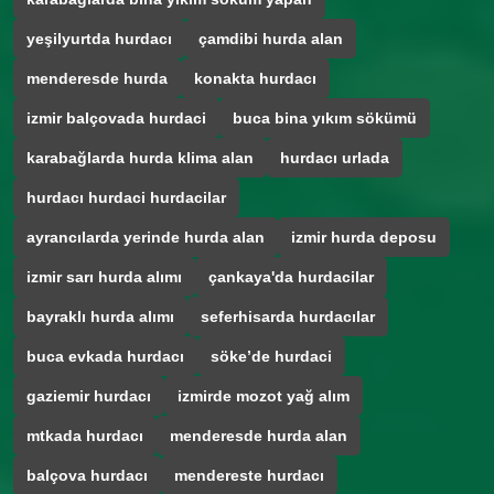
yeşilyurtda hurdacı
çamdibi hurda alan
menderesde hurda
konakta hurdacı
izmir balçovada hurdaci
buca bina yıkım sökümü
karabağlarda hurda klima alan
hurdacı urlada
hurdacı hurdaci hurdacilar
ayrancılarda yerinde hurda alan
izmir hurda deposu
izmir sarı hurda alımı
çankaya'da hurdacilar
bayraklı hurda alımı
seferhisarda hurdacılar
buca evkada hurdacı
söke’de hurdaci
gaziemir hurdacı
izmirde mozot yağ alım
mtkada hurdacı
menderesde hurda alan
balçova hurdacı
mendereste hurdacı