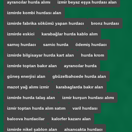
ayrancılar hurda alımı
izmir beyaz eşya hurdası alan
izmirde kombi hurdası alan
izmirde fabrika sökümü yapan hurdacı
bronz hurdası
izmirde eskici
karabağlar hurda kablo alım
sarnıç hurdacı
sarnic hurda
ödemiş hurdacı
izmirde bilgisayar hurda kart alan
hurda krom
izmirde toptan bakır alan
ayrancılar hurda
güneş enerjisi alan
gbüzelbahcede hurda alan
mazot yağ alımı izmir
karabaglarda bakır alan
izmirde hurda talaş alan
izmir kurşun hurdası alımı
izmir toptan hurda alım satım
varil hurdası
balcova hurdacilar
kalorfer kazanı alan
izmirde nikel şablon alan
alsancakta hurdacı