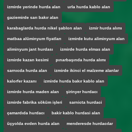
izmirde yerinde hurda alan
urla hurda kablo alan
gaziemirde sarı bakır alan
karabaglarda hurda nikel şablon alan
izmir hurda alımı
matbaa alüminyum fiyatları
izmirde kutu aliminyum alan
aliminyum jant hurdası
izmirde hurda elmas alan
izmirde kazan kesimi
pınarbaşında hurda alımı
sarnıcda hurda alan
izmirde ikinci el malzeme alanlar
kalorfer kazanı
izmirde hurda bakır kablo alan
izmirde hurda maden alan
şirinyer hurdacı
izmirde fabrika söküm işleri
sarnicta hurdaci
çamardıda hurdacı
bakir kablo hurdasi alan
üçyolda evden hurda alan
menderesde hurdacılar