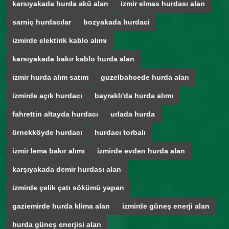
karsıyakada hurda akü alan
izmir elmas hurdası alan
sarniç hurdacılar
bozyakada hurdaci
izmirde elektirik kablo alımı
karsıyakada bakır kablo hurda alan
izmir hurda alım satım
guzelbahcede hurda alan
izmirde açık hurdacı
bayraklı'da hurda alımı
fahrettin altayda hurdacı
urlada hurda
örnekköyde hurdacı
hurdacı torbalı
izmir lema bakır alımı
izmirde evden hurda alan
karşıyakada demir hurdası alan
izmirde çelik çatı sökümü yapan
gaziemirde hurda klima alan
izmirde güneş enerji alan
hurda güneş enerjisi alan