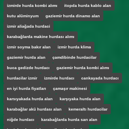
izmirde hurda kombi alımı
itopda hurda kablo alan
kutu alüminyum
gaziemir hurda dinamo alan
izmir aliağada hurdaci
karabağlarda makine hurdası alımı
izmir soyma bakır alan
izmir hurda klima
gaziemir hurda alan
çamdibinde hurdacilar
buca gedizde hurdacı
gaziemir hurda kombi alımı
hurdacilar izmir
izmirde hurdacı
cankayada hurdacı
en iyi hurda fiyatları
çamaşır makinesi
karsıyakada hurda alan
karşıyaka hurda alan
karabağlar akü hurdası alan
kemeraltı hurdacilar
niğde hurdacı
karabağlarda hurda sarı alan