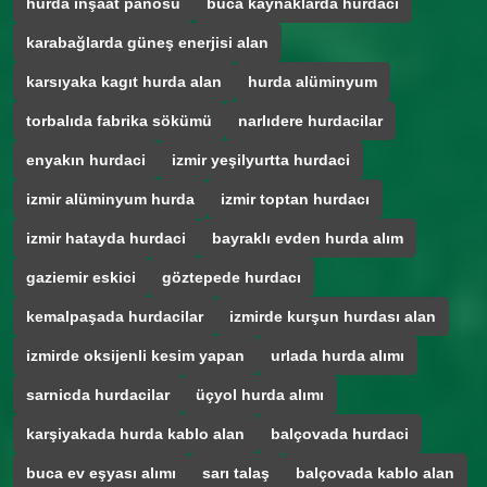
hurda inşaat panosu
buca kaynaklarda hurdaci
karabağlarda güneş enerjisi alan
karsıyaka kagıt hurda alan
hurda alüminyum
torbalıda fabrika sökümü
narlıdere hurdacilar
enyakın hurdaci
izmir yeşilyurtta hurdaci
izmir alüminyum hurda
izmir toptan hurdacı
izmir hatayda hurdaci
bayraklı evden hurda alım
gaziemir eskici
göztepede hurdacı
kemalpaşada hurdacilar
izmirde kurşun hurdası alan
izmirde oksijenli kesim yapan
urlada hurda alımı
sarnicda hurdacilar
üçyol hurda alımı
karşiyakada hurda kablo alan
balçovada hurdaci
buca ev eşyası alımı
sarı talaş
balçovada kablo alan