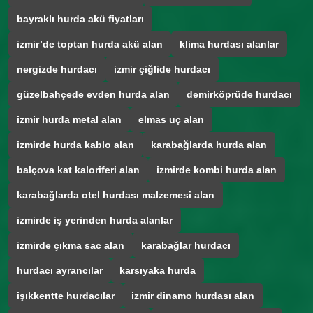
bayraklı hurda akü fiyatları
izmir’de toptan hurda akü alan
klima hurdası alanlar
nergizde hurdacı
izmir çiğlide hurdacı
güzelbahçede evden hurda alan
demirköprüde hurdacı
izmir hurda metal alan
elmas uç alan
izmirde hurda kablo alan
karabağlarda hurda alan
balçova kat kaloriferi alan
izmirde kombi hurda alan
karabağlarda otel hurdası malzemesi alan
izmirde iş yerinden hurda alanlar
izmirde çıkma sac alan
karabağlar hurdacı
hurdacı ayrancılar
karsıyaka hurda
işıkkentte hurdacılar
izmir dinamo hurdası alan