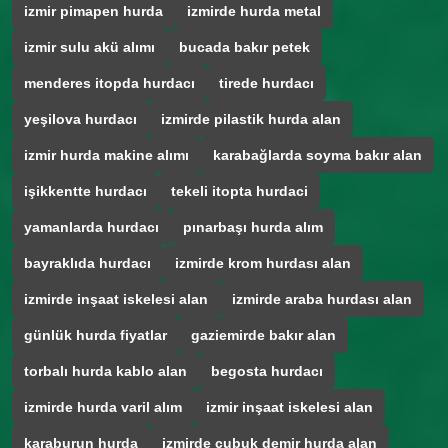
izmir pimapen hurda
izmirde hurda metal
izmir sulu akü alımı
bucada bakır petek
menderes itopda hurdacı
tirede hurdacı
yeşilova hurdacı
izmirde pilastik hurda alan
izmir hurda makine alımı
karabağlarda soyma bakır alan
işikkentte hurdacı
tekeli itopta hurdaci
yamanlarda hurdacı
pınarbaşı hurda alım
bayraklıda hurdacı
izmirde krom hurdası alan
izmirde inşaat iskelesi alan
izmirde araba hurdası alan
günlük hurda fiyatlar
gaziemirde bakır alan
torbalı hurda kablo alan
begosta hurdacı
izmirde hurda varil alım
izmir inşaat iskelesi alan
karaburun hurda
izmirde çubuk demir hurda alan