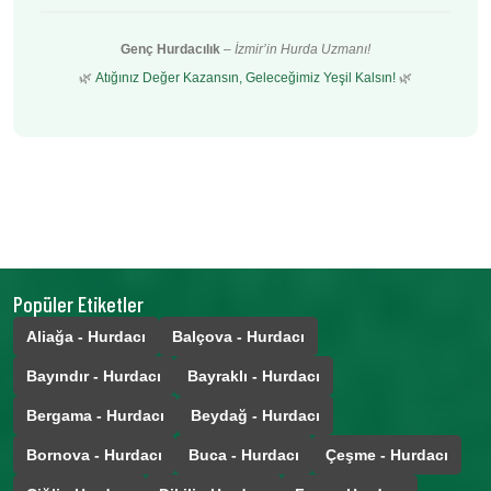
Genç Hurdacılık
–
İzmir’in Hurda Uzmanı!
🌿
Atığınız Değer Kazansın, Geleceğimiz Yeşil Kalsın!
🌿
Popüler Etiketler
Aliağa - Hurdacı
Balçova - Hurdacı
Bayındır - Hurdacı
Bayraklı - Hurdacı
Bergama - Hurdacı
Beydağ - Hurdacı
Bornova - Hurdacı
Buca - Hurdacı
Çeşme - Hurdacı