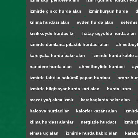
izmir kapı pencere alımı
izmir günlük hurda fiyatl
izmirde çinko hurda alan
izmir kurşun hurda
d
kilima hurdasi alan
evden hurda alan
seferhis
kısıkkoyde hurdacilar
hatay üçyolda hurda alan
izmirde damlama pilastik hurdası alan
ahmetbeyl
karsıyaka hurda bakır alan
izmirde hurda kablo a
narlıdere hurda alan
ahmetbeylide hurdaci
ay
izmirde fabrika sökümü yapan hurdacı
bronz hur
izmirde bilgisayar hurda kart alan
hurda krom
mazot yağ alımı izmir
karabaglarda bakır alan
balcova hurdacilar
kalorfer kazanı alan
izmird
klima hurdası alanlar
nergizde hurdacı
izmir ç
elmas uç alan
izmirde hurda kablo alan
karab