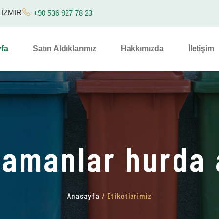
/ İZMİR
+90 536 927 78 23
fa
Satın Aldıklarımız
Hakkımızda
İletişim
amanlar hurda 
Anasayfa
/ Etiketlerimiz