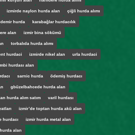
zmir kurşun alan
narlıdere hurda alımı
izmirde naylon hurda alan
çiğli hurda alımı
 demir hurda
karabağlar hurdacılık
ere alan
izmir bina sökümü
an
torbalıda hurda alımı
ent hurdaci
izmirde nikel alan
urla hurdaci
mbi hurdası alan
rdacı
sarnic hurda
ödemiş hurdacı
an
gbüzelbahcede hurda alan
tan hurda alım satım
varil hurdası
atları
izmir’de toptan hurda akü alan
e hurdacı
izmir hurda metal alan
 hurda alan