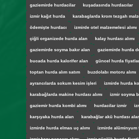
gaziemirde hurdacilar
kuşadasında hurdacılar
izmir kağıt hurda
karabaglarda krom tezgah malz
ödemişte hurdacı
izmirde otel malzemelesi alımı
çiğli organizede hurda alan
kalay hurdası alımı
gaziemirde soyma bakır alan
gaziemirde hurda d
bucada hurda kalorifer alan
güncel hurda fiyatla
toptan hurda alım satım
buzdolabı motoru alımı
ayrancılarda sokum kesim işleri
izmirde hurda ko
karabağlarda makine hurdası alımı
izmir soyma b
gaziemir hurda kombi alımı
hurdacilar izmir
iz
karşıyaka hurda alan
karabağlar akü hurdası ala
izmirde hurda elmas uç alımı
izmirde alüminyum f