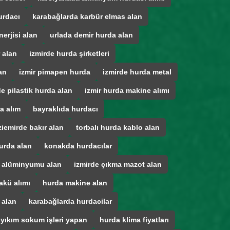
urdacı
karabağlarda karbür elmas alan
erjisi alan
urlada demir hurda alan
 alan
izmirde hurda şirketleri
an
izmir pimapen hurda
izmirde hurda metal
de pilastik hurda alan
izmir hurda makine alımı
a alım
bayraklıda hurdacı
iemirde bakır alan
torbalı hurda kablo alan
urda alan
konakda hurdacılar
a alüminyumu alan
izmirde çıkma mazot alan
akü alımı
hurda makine alan
 alan
karabağlarda hurdacilar
 yıkım sokum işleri yapan
hurda klima fiyatları