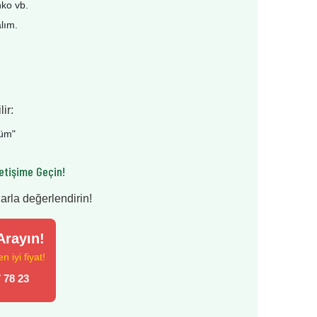
nko vb.
alım.
ir:
şüm
"
etişime Geçin!
larla değerlendirin!
rayın!
 iyi fiyat!
 78 23