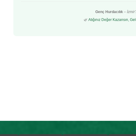
Genç Hurdacılık
–
İzmir
🌿
Atığınız Değer Kazansın, Gel