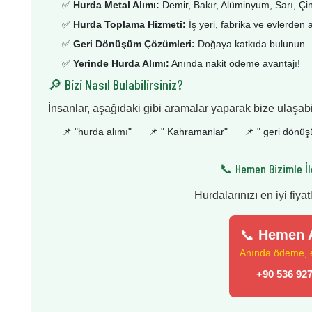
✅
Hurda Metal Alımı:
Demir, Bakır, Alüminyum, Sarı, Çi
✅
Hurda Toplama Hizmeti:
İş yeri, fabrika ve evlerden 
✅
Geri Dönüşüm Çözümleri:
Doğaya katkıda bulunun.
✅
Yerinde Hurda Alımı:
Anında nakit ödeme avantajı!
🔎 Bizi Nasıl Bulabilirsiniz?
İnsanlar, aşağıdaki gibi aramalar yaparak bize ulaşabil
📌 "
hurda alımı
"
📌 "
Kahramanlar
"
📌 "
geri dönü
📞 Hemen Bizimle İl
Hurdalarınızı en iyi fiyat
📞
Hemen A
Anında ödeme, en
+90 536 927