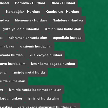
urdacı
Bornova - Hurdacı
Buca - Hurdacı
ı
Karabağlar - Hurdacı
Karaburun - Hurdacı
urdacı
Menemen - Hurdacı
Narlıdere - Hurdacı
guzelyalida hurdacilar
izmir hurda kablo alan
sı
kahramanlar hurda alım
tepecikde hurdacı
ma bakır
gaziemir hurdacılar
ovada hurdacı
kusıkköyde hurdacı
çova hurda alım
izmir kemalpaşada hurdacı
cılar
izmirde metal hurda
hurda klima alan
mı
izmirde hurda bakır madeni alan
ğlarda hurdacı
izmir içi hurda alımı
 eskici
karsıyakada aliminyum hurdası alımı