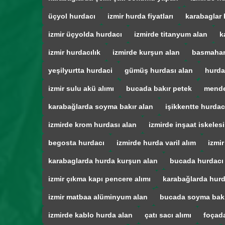
üçyol hurdacı
izmir hurda fiyatları
karabaglar 
izmir üçyolda hurdacı
izmirde titanyum alan
k
izmir hurdacılık
izmirde kurşun alan
basmahan
yeşilyurtta hurdaci
gümüş hurdası alan
hurda
izmir sulu akü alımı
bucada bakır petek
mende
karabağlarda soyma bakır alan
işikkentte hurdac
izmirde krom hurdası alan
izmirde inşaat iskelesi
begosta hurdacı
izmirde hurda varil alım
izmir
karabaglarda hurda kurşun alan
bucada hurdacı
izmir çıkma kapı pencere alımı
karabağlarda hurd
izmir matbaa alüminyum alan
bucada soyma bak
izmirde kablo hurda alan
çatı sacı alımı
foçad