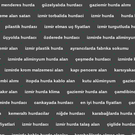
menderes hurda
güzelyalıda hurdacı
gaziemir hurda alımı
eme alan satan
izmir torbalida hurdaci
izmir hurda
hurda 
pilastik hurdası
izmir elmas uç fiyatları
izmir turgutluda h
üçyolda hurdacı
özderede hurdacı
izmirde hurda aliminyu
emir alan
izmir plastik hurda
ayrancılarda fabrıka sokumu
r
izmirde aliminyum hurda alan
çeşmede hurdacı
izmirde 
izmirde krom malzemesi alan
kapı pencere alan
karsıyaka
mbi alımı
itopda hurda kablo alan
kutu alüminyum
gazie
akır alan
izmir hurda klima
gaziemir hurda alan
çamdibind
mirde hurdacı
cankayada hurdacı
en iyi hurda fiyatları
ça
n
kemeraltı hurdacilar
niğde hurdacı
karabağlarda hurda s
iyatlari
izmir hurdacı
izmir hurda talaş alan
çiglide hurda