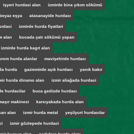
işyeri hurdasi alan
izmirde bina yıkım sökümü
beyaz eşya
atasanayide hurdacı
urdaci
izmirde hurda fiyatlari
m alan
bucada çatı sökümü yapan
izmirde hurda kagıt alan
krom hurda alanlar
mavişehirde hurdacı
da hurda
gaziemirde açık hurdacı
yanık bakır
mir hurda dinamo alan
izmir aliağada hurdaci
e hurdacilar
buca gedizde hurdacı
maşır makinesi
karsıyakada hurda alan
arı alan
izmir hurda metal
yeşilyurt hurdacılar
ci
izmir göztepede hurdaci