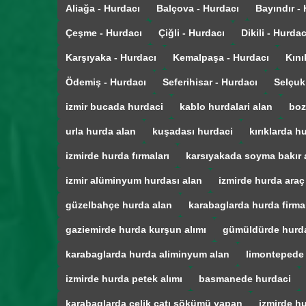
Aliağa - Hurdacı
Balçova - Hurdacı
Bayındır -
Çeşme - Hurdacı
Çiğli - Hurdacı
Dikili - Hurdac
Karşıyaka - Hurdacı
Kemalpaşa - Hurdacı
Kını
Ödemiş - Hurdacı
Seferihisar - Hurdacı
Selçuk
izmir bucada hurdaci
kablo hurdalari alan
boz
urla hurda alan
kuşadası hurdaci
kırıklarda h
izmirde hurda fırmaları
karsıyakada soyma bakır 
izmir alüminyum hurdası alan
izmirde hurda araç
güzelbahçe hurda alan
karabaglarda hurda firmal
gaziemirde hurda kurşun alımı
gümüldürde hurd
karabaglarda hurda aliminyum alan
limontepede
izmirde hurda petek alımı
basmanede hurdaci
karabaglarda çelik çatı sökümü yapan
izmirde hu