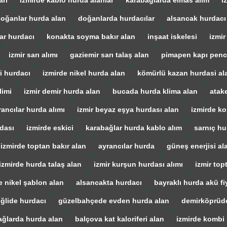
arı
izmirde kablo hurda alanlar
karabağlarda elmas alım
i
oğanlar hurda alan
doğanlarda hurdacılar
alsancak hurdacı
ar hurdacı
konakta soyma bakır alan
inşaat iskelesi
izmir
izmir sarı alımı
gaziemir sarı talaş alan
pimapen kapı penc
i hurdacı
izmirde nikel hurda alan
kömürlü kazan hurdasi al
limi
izmir demir hurda alan
bucada hurda klima alan
atak
rancılar hurda alımı
izmir beyaz eşya hurdası alan
izmirde ko
dası
izmirde eskici
karabağlar hurda kablo alım
sarnıç hu
izmirde toptan bakır alan
ayrancılar hurda
güneş enerjisi al
izmirde hurda talaş alan
izmir kurşun hurdası alımı
izmir top
e nikel şablon alan
alsancakta hurdacı
bayraklı hurda akü fiy
iğlide hurdacı
güzelbahçede evden hurda alan
demirköprüd
ağlarda hurda alan
balçova kat kaloriferi alan
izmirde kombi