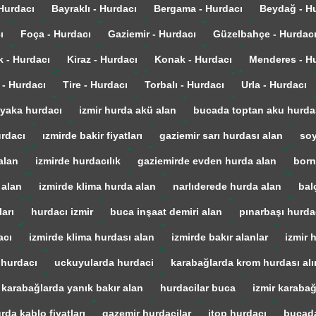
 Hurdacı
Bayraklı - Hurdacı
Bergama - Hurdacı
Beydağ - H
ı
Foça - Hurdacı
Gaziemir - Hurdacı
Güzelbahçe - Hurdac
k - Hurdacı
Kiraz - Hurdacı
Konak - Hurdacı
Menderes - H
 - Hurdacı
Tire - Hurdacı
Torbalı - Hurdacı
Urla - Hurdacı
yaka hurdacı
izmir hurda akü alan
bucada toptan aku hurda
urdacı
ızmirde bakir fiyatları
gaziemir sarı hurdası alan
soy
alan
izmirde hurdacılık
gaziemirde evden hurda alan
born
 alan
izmirde klima hurda alan
narlıderede hurda alan
bal
arı
hurdacı izmir
buca inşaat demiri alan
pınarbaşı hurda
acı
izmirde klima hurdası alan
izmirde bakır alanlar
izmir 
 hurdacı
uckuyularda hurdaci
karabağlarda krom hurdası alı
karabağlarda yanık bakır alan
hurdacilar buca
izmir karaba
rda kablo fiyatları
gazemir hurdacilar
itop hurdacı
bucada