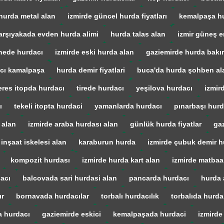
hurda metal alan
izmirde güncel hurda fiyatları
kemalpaşa h
arşıyakada evden hurda alimi
hurda talas alan
izmir güneş en
ede hurdacı
izmirde eski hurda alan
gaziemirde hurda bakır
cı kamalpaşa
hurda demir fiyatlari
buca'da hurda şohben al
res itopda hurdacı
tirede hurdacı
yeşilova hurdacı
izmir
ı
tekeli itopta hurdaci
yamanlarda hurdacı
pınarbaşı hurd
 alan
izmirde araba hurdası alan
günlük hurda fiyatlar
gaz
 inşaat iskelesi alan
karaburun hurda
izmirde çubuk demir h
kompozit hurdası
izmirde hurda kart alan
izmirde matba
acı
balcovada sari hurdasi alan
pancarda hurdacı
hurda 
ır
bornavada hurdacılar
torbalı hurdacılık
torbalıda hurda
a hurdacı
gaziemirde eskici
kemalpaşada hurdaci
izmirde