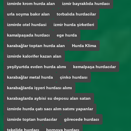
izmirde krom hurda alan
izmir bayraklıda hurdacı
urla soyma bakır alan
torbalıda hurdacilar
izmirde otel hurdasi
izmir hurda şirketleri
kamalpaşada hurdacı
ege hurda
karabağlar toptan hurda alan
Hurda Klima
izmirde kalorifer kazan alan
yeşilyurtda evden hurda alımı
kemalpaşa hurdacılar
karabağlar metal hurda
çinko hurdası
karabağlarda işyeri hurdası alımı
karabaglarda aybisi su deposu alan satan
izmirde hurda çatı sacı alım satımı yapanlar
izmirde toptan hurdacılar
görecede hurdacı
tekelide hurdacı
bornova hurdacı