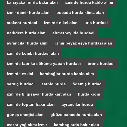
karsıyaka hurda bakır alan
izmirde hurda kablo alimi
izmir demir hurda alan
bucada hurda klima alan
atakent hurdaci
izmirde nikel alan
urla hurdaci
narlıdere hurda alan
ahmetbeylide hurdaci
ayrancılar hurda alımı
izmir beyaz eşya hurdası alan
izmirde kombi hurdası alan
izmirde fabrika sökümü yapan hurdacı
bronz hurdası
izmirde eskici
karabağlar hurda kablo alım
sarnıç hurdacı
sarnic hurda
ödemiş hurdacı
izmirde bilgisayar hurda kart alan
hurda krom
izmirde toptan bakır alan
ayrancılar hurda
güneş enerjisi alan
gbüzelbahcede hurda alan
mazot yağ alımı izmir
karabaglarda bakır alan