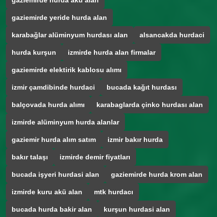
gaziemirde hurda akü alan
gaziemirde yeride hurda alan
karabağlar alüminyum hurdası alan
alsancakda hurdaci
hurda kurşun
izmirde hurda alan firmalar
gaziemirde elektirik kablosu alımı
izmir çamdibinde hurdaci
bucada kağıt hurdası
balçovada hurda alımı
karabaglarda çinko hurdası alan
izmirde alüminyum hurda alanlar
gaziemir hurda alım satım
izmir bakır hurda
bakır talaşı
izmirde demir fiyatları
bucada işyeri hurdasi alan
gaziemirde hurda krom alan
izmirde kuru akü alan
mtk hurdacı
bucada hurda bakir alan
kurşun hurdasi alan