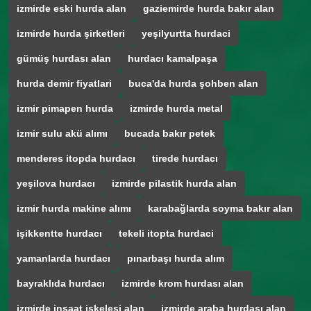
izmirde eski hurda alan
gaziemirde hurda bakır alan
izmirde hurda şirketleri
yeşilyurtta hurdaci
gümüş hurdası alan
hurdacı kamalpaşa
hurda demir fiyatlari
buca'da hurda şohben alan
izmir pimapen hurda
izmirde hurda metal
izmir sulu akü alımı
bucada bakır petek
menderes itopda hurdacı
tirede hurdacı
yeşilova hurdacı
izmirde pilastik hurda alan
izmir hurda makine alımı
karabağlarda soyma bakır alan
işikkentte hurdacı
tekeli itopta hurdaci
yamanlarda hurdacı
pınarbaşı hurda alım
bayraklıda hurdacı
izmirde krom hurdası alan
izmirde inşaat iskelesi alan
izmirde araba hurdası alan