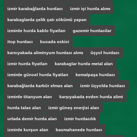
izmir karabağlarda hurdacı
izmir içi hurda alımı
karabaglarda çelik çatı sökümü yapan
izmirde hurda kablo fiyatları
gazemir hurdacilar
itop hurdacı
bucada eskici
karsıyakada aliminyum hurdası alımı
üçyol hurdacı
izmir hurda fiyatları
karabaglar hurda metal alan
izmirde güncel hurda fiyatları
kemalpaşa hurdacı
karabağlarda karbür elmas alan
izmir üçyolda hurdacı
izmirde titanyum alan
karşıyakada evden hurda alimi
hurda talas alan
izmir güneş enerjisi alan
urlada demir hurda alan
izmir hurdacılık
izmirde kurşun alan
basmahanede hurdacı