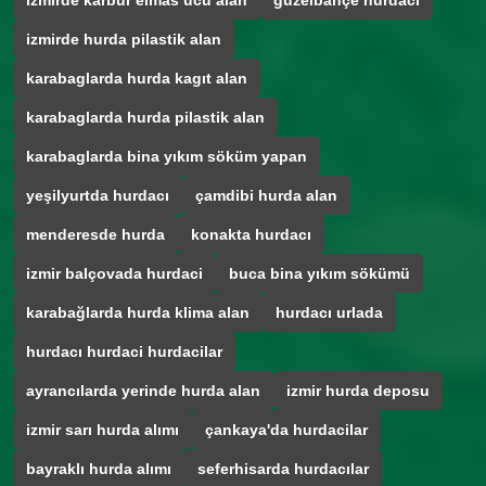
izmirde karbur elmas ucu alan
güzelbahçe hurdacı
izmirde hurda pilastik alan
karabaglarda hurda kagıt alan
karabaglarda hurda pilastik alan
karabaglarda bina yıkım söküm yapan
yeşilyurtda hurdacı
çamdibi hurda alan
menderesde hurda
konakta hurdacı
izmir balçovada hurdaci
buca bina yıkım sökümü
karabağlarda hurda klima alan
hurdacı urlada
hurdacı hurdaci hurdacilar
ayrancılarda yerinde hurda alan
izmir hurda deposu
izmir sarı hurda alımı
çankaya'da hurdacilar
bayraklı hurda alımı
seferhisarda hurdacılar