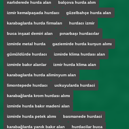
narlıderede hurda alan
balçova hurda alım
izmir kemalpaşada hurdacı
güzelbahçe hurda alan
karabaglarda hurda firmaları
hurdacı izmir
buca inşaat demiri alan
pınarbaşı hurdacılar
izmirde metal hurda
gaziemirde hurda kurşun alımı
gümüldürde hurdacı
izmirde klima hurdası alan
izmirde bakır alanlar
izmir hurda klima alan
karabaglarda hurda aliminyum alan
limontepede hurdacı
uckuyularda hurdaci
karabağlarda krom hurdası alımı
izmirde hurda bakır madeni alan
izmirde hurda petek alımı
basmanede hurdaci
karabağlarda yanık bakır alan
hurdacilar buca