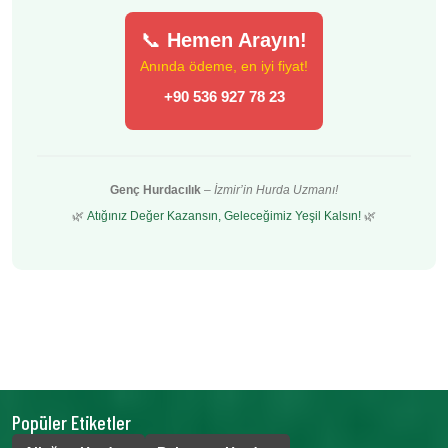
📞
Hemen Arayın!
Anında ödeme, en iyi fiyat!
+90 536 927 78 23
Genç Hurdacılık
–
İzmir’in Hurda Uzmanı!
🌿
Atığınız Değer Kazansın, Geleceğimiz Yeşil Kalsın!
🌿
Popüler Etiketler