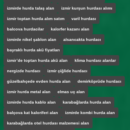
izmirde hurda talaş alan
izmir kurşun hurdası alımı
izmir toptan hurda alım satım
varil hurdası
balcova hurdacilar
kalorfer kazanı alan
izmirde nikel şablon alan
alsancakta hurdacı
bayraklı hurda akü fiyatları
izmir’de toptan hurda akü alan
klima hurdası alanlar
nergizde hurdacı
izmir çiğlide hurdacı
güzelbahçede evden hurda alan
demirköprüde hurdacı
izmir hurda metal alan
elmas uç alan
izmirde hurda kablo alan
karabağlarda hurda alan
balçova kat kaloriferi alan
izmirde kombi hurda alan
karabağlarda otel hurdası malzemesi alan