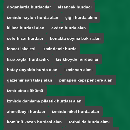
doğanlarda hurdacılar
alsancak hurdacı
izmirde naylon hurda alan
çiğli hurda alımı
kilima hurdasi alan
evden hurda alan
seferhisar hurdacı
konakta soyma bakır alan
inşaat iskelesi
izmir demir hurda
karabağlar hurdacılık
kısıkkoyde hurdacilar
hatay üçyolda hurda alan
izmir sarı alımı
gaziemir sarı talaş alan
pimapen kapı pencere alan
izmir bina sökümü
izmirde damlama pilastik hurdası alan
ahmetbeyli hurdacı
izmirde nikel hurda alan
kömürlü kazan hurdasi alan
torbalıda hurda alımı