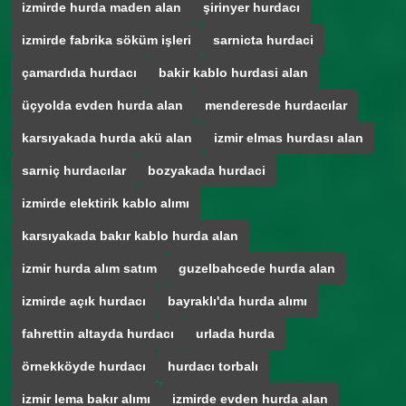
izmirde hurda maden alan
şirinyer hurdacı
izmirde fabrika söküm işleri
sarnicta hurdaci
çamardıda hurdacı
bakir kablo hurdasi alan
üçyolda evden hurda alan
menderesde hurdacılar
karsıyakada hurda akü alan
izmir elmas hurdası alan
sarniç hurdacılar
bozyakada hurdaci
izmirde elektirik kablo alımı
karsıyakada bakır kablo hurda alan
izmir hurda alım satım
guzelbahcede hurda alan
izmirde açık hurdacı
bayraklı'da hurda alımı
fahrettin altayda hurdacı
urlada hurda
örnekköyde hurdacı
hurdacı torbalı
izmir lema bakır alımı
izmirde evden hurda alan