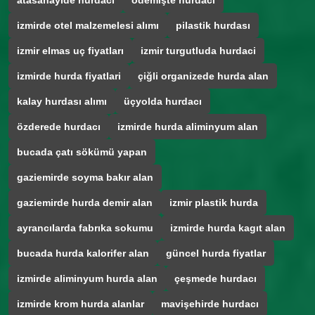
atasanayide hurdacı
ödemişte hurdacı
izmirde otel malzemelesi alımı
pilastik hurdası
izmir elmas uç fiyatları
izmir turgutluda hurdaci
izmirde hurda fiyatlari
çiğli organizede hurda alan
kalay hurdası alımı
üçyolda hurdacı
özderede hurdacı
izmirde hurda aliminyum alan
bucada çatı sökümü yapan
gaziemirde soyma bakır alan
gaziemirde hurda demir alan
izmir plastik hurda
ayrancılarda fabrıka sokumu
izmirde hurda kagıt alan
bucada hurda kalorifer alan
güncel hurda fiyatlar
izmirde aliminyum hurda alan
çeşmede hurdacı
izmirde krom hurda alanlar
mavişehirde hurdacı