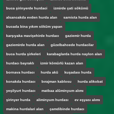
buca şirinyerde hurdaci
izmirde çati sökümü
alsancakda evden hurda alan
sarnicta hurda alan
bucada bina yıkım söküm yapan
karşıyaka mavişehirde hurdacı
gaziemir hurda
gaziemirde hurda alan
güzelbahcede hurdacilar
buca hurda şirkeleri
karabaglarda hurda naylon alan
hurdacı bayraklı
izmir kömürlü kazan alan
bornava hurdacı
hurda akü
kuşadası hurda
konakda hurdacı
bırajman kablosu
hurda alikobat
yeşilyurt hurdacı
matbaa alüminyum alımı
şirinyer hurda
aliminyum hurdası
ev eşyası alımı
makina hurdalari alan
çamdibinde hurdacı