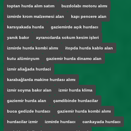
toptan hurda alım satım
buzdolabı motoru alımı
izmirde krom malzemesi alan
kapı pencere alan
karsıyakada hurda
gaziemirde açık hurdacı
yanık bakır
ayrancılarda sokum kesim işleri
izmirde hurda kombi alımı
itopda hurda kablo alan
kutu alüminyum
gaziemir hurda dinamo alan
izmir aliağada hurdaci
karabağlarda makine hurdası alımı
izmir soyma bakır alan
izmir hurda klima
gaziemir hurda alan
çamdibinde hurdacilar
buca gedizde hurdacı
gaziemir hurda kombi alımı
hurdacilar izmir
izmirde hurdacı
cankayada hurdacı