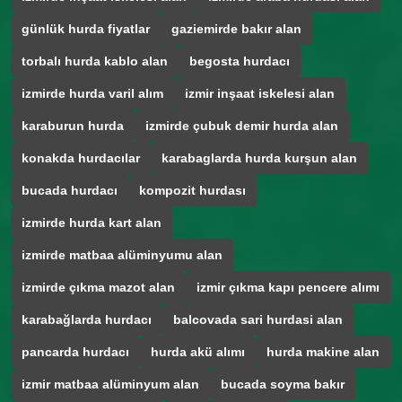
günlük hurda fiyatlar
gaziemirde bakır alan
torbalı hurda kablo alan
begosta hurdacı
izmirde hurda varil alım
izmir inşaat iskelesi alan
karaburun hurda
izmirde çubuk demir hurda alan
konakda hurdacılar
karabaglarda hurda kurşun alan
bucada hurdacı
kompozit hurdası
izmirde hurda kart alan
izmirde matbaa alüminyumu alan
izmirde çıkma mazot alan
izmir çıkma kapı pencere alımı
karabağlarda hurdacı
balcovada sari hurdasi alan
pancarda hurdacı
hurda akü alımı
hurda makine alan
izmir matbaa alüminyum alan
bucada soyma bakır