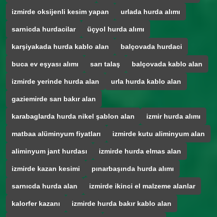
izmirde oksijenli kesim yapan
urlada hurda alımı
sarnicda hurdacilar
üçyol hurda alımı
karşiyakada hurda kablo alan
balçovada hurdaci
buca ev eşyası alımı
sarı talaş
balçovada kablo alan
izmirde yerinde hurda alan
urla hurda kablo alan
gaziemirde sarı bakır alan
karabaglarda hurda nikel şablon alan
izmir hurda alımı
matbaa alüminyum fiyatları
izmirde kutu aliminyum alan
aliminyum jant hurdası
izmirde hurda elmas alan
izmirde kazan kesimi
pınarbaşında hurda alımı
sarnıcda hurda alan
izmirde ikinci el malzeme alanlar
kalorfer kazanı
izmirde hurda bakır kablo alan