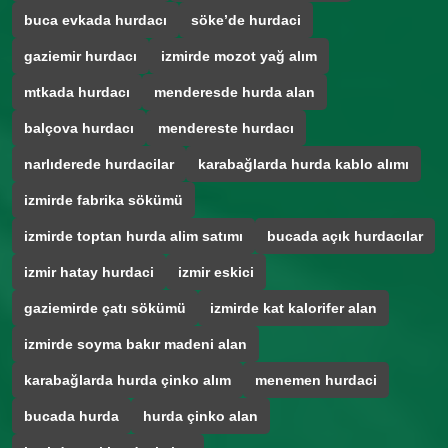
buca evkada hurdacı
söke’de hurdaci
gaziemir hurdacı
izmirde mozot yağ alım
mtkada hurdacı
menderesde hurda alan
balçova hurdacı
mendereste hurdacı
narlıderede hurdacilar
karabağlarda hurda kablo alımı
izmirde fabrika sökümü
izmirde toptan hurda alim satımı
bucada açık hurdacılar
izmir hatay hurdaci
izmir eskici
gaziemirde çatı sökümü
izmirde kat kalorifer alan
izmirde soyma bakır madeni alan
karabağlarda hurda çinko alım
menemen hurdaci
bucada hurda
hurda çinko alan