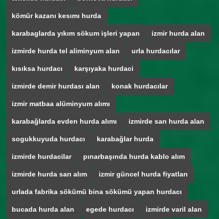
kömür kazanı kesımı hurda
karabaglarda yıkım sökum işleri yapan
izmir hurda alan
izmirde hurda tel aliminyum alan
urla hurdacılar
kısıksa hurdacı
karşıyaka hurdaci
izmirde demir hurdası alan
konak hurdacılar
izmir matbaa alüminyum alımı
karabağlarda evden hurda alımı
izmirde sarı hurda alan
sogukkuyuda hurdacı
karabağlar hurda
izmirde hurdacilar
pınarbaşında hurda kablo alım
izmirde hurda sarı alım
izmir güncel hurda fiyatları
urlada fabrika sökümü bina sökümü yapan hurdacı
bucada hurda alan
egede hurdacı
izmirde varil alan