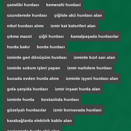
çamdibi hurdacı
kemeralti hurdaci
uzunderede hurdacı
çiğlide akü hurdası alan
nikel hurdası alımı
izmir kat kaloriferi alan
çıkma mazot
çiğli hurdacı
kamalpaşada hurdacılar
hurda bakır
borda hurdacı
izmirde geri dönüşüm hurdası
izmirde kızıl sarı alan
izmirde sokum işleri yapan
izmir narlıdere hurdacı
bucada evden hurda alımı
izmirde işyeri hurdası alan
gıda çarşida hurdacı
izmir inşaat hurda alan
izmirde hurda
bostanlıda hurdacı
güzelyalı hurdacılar
izmir bornavada hurdaci
karabağlarda elektirik kablo alan