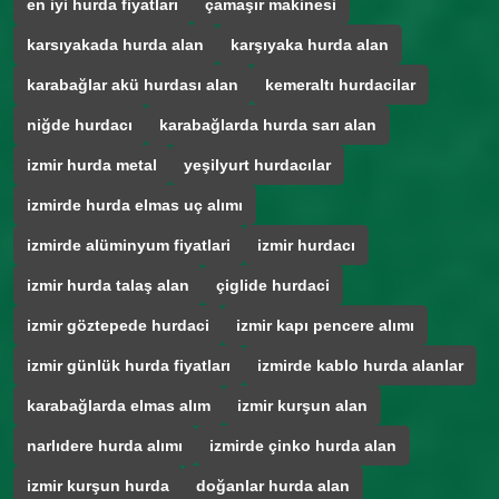
en iyi hurda fiyatları
çamaşır makinesi
karsıyakada hurda alan
karşıyaka hurda alan
karabağlar akü hurdası alan
kemeraltı hurdacilar
niğde hurdacı
karabağlarda hurda sarı alan
izmir hurda metal
yeşilyurt hurdacılar
izmirde hurda elmas uç alımı
izmirde alüminyum fiyatlari
izmir hurdacı
izmir hurda talaş alan
çiglide hurdaci
izmir göztepede hurdaci
izmir kapı pencere alımı
izmir günlük hurda fiyatları
izmirde kablo hurda alanlar
karabağlarda elmas alım
izmir kurşun alan
narlıdere hurda alımı
izmirde çinko hurda alan
izmir kurşun hurda
doğanlar hurda alan