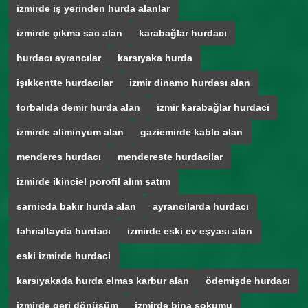
izmirde iş yerinden hurda alanlar
izmirde çıkma sac alan
karabağlar hurdacı
hurdacı ayrancılar
karsıyaka hurda
işıkkentte hurdacılar
izmir dinamo hurdası alan
torbalıda demir hurda alan
izmir karabağlar hurdaci
izmirde aliminyum alan
gaziemirde kablo alan
menderes hurdacı
mendereste hurdacilar
izmirde ikinciel porofil alım satım
sarnicda bakır hurda alan
ayrancilarda hurdacı
fahrialtayda hurdacı
izmirde eski ev eşyası alan
eski izmirde hurdaci
karsıyakada hurda elmas karbur alan
ödemişde hurdacı
izmirde geri dönüşüm
izmirde bina sokumu