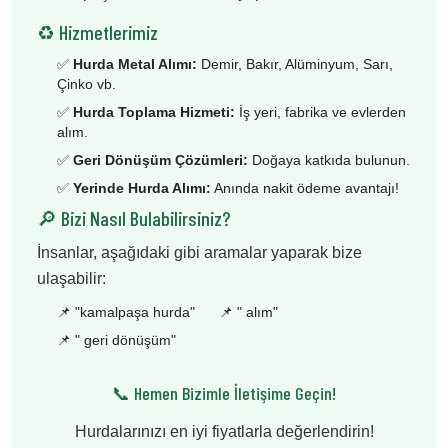
♻️ Hizmetlerimiz
✅
Hurda Metal Alımı:
Demir, Bakır, Alüminyum, Sarı,
Çinko vb.
✅
Hurda Toplama Hizmeti:
İş yeri, fabrika ve evlerden
alım.
✅
Geri Dönüşüm Çözümleri:
Doğaya katkıda bulunun.
✅
Yerinde Hurda Alımı:
Anında nakit ödeme avantajı!
🔎 Bizi Nasıl Bulabilirsiniz?
İnsanlar, aşağıdaki gibi aramalar yaparak bize
ulaşabilir:
📌 "
kamalpaşa hurda
"
📌 "
alım
"
📌 "
geri dönüşüm
"
📞 Hemen Bizimle İletişime Geçin!
Hurdalarınızı en iyi fiyatlarla değerlendirin!