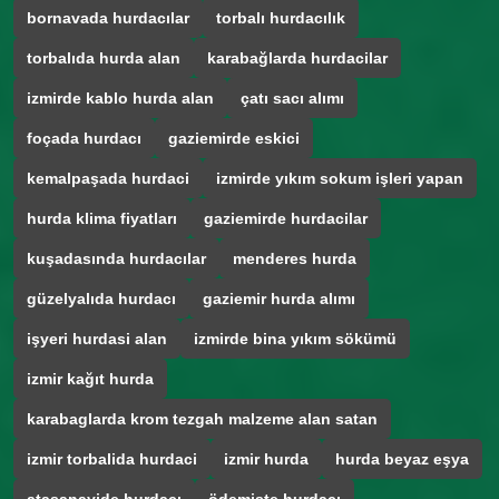
bornavada hurdacılar
torbalı hurdacılık
torbalıda hurda alan
karabağlarda hurdacilar
izmirde kablo hurda alan
çatı sacı alımı
foçada hurdacı
gaziemirde eskici
kemalpaşada hurdaci
izmirde yıkım sokum işleri yapan
hurda klima fiyatları
gaziemirde hurdacilar
kuşadasında hurdacılar
menderes hurda
güzelyalıda hurdacı
gaziemir hurda alımı
işyeri hurdasi alan
izmirde bina yıkım sökümü
izmir kağıt hurda
karabaglarda krom tezgah malzeme alan satan
izmir torbalida hurdaci
izmir hurda
hurda beyaz eşya