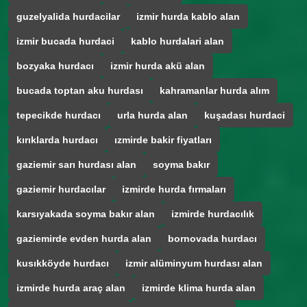
guzelyalida hurdacilar
izmir hurda kablo alan
izmir bucada hurdaci
kablo hurdalari alan
bozyaka hurdacı
izmir hurda akü alan
bucada toptan aku hurdası
kahramanlar hurda alım
tepecikde hurdacı
urla hurda alan
kuşadası hurdaci
kırıklarda hurdacı
ızmirde bakir fiyatları
gaziemir sarı hurdası alan
soyma bakır
gaziemir hurdacılar
izmirde hurda fırmaları
karsıyakada soyma bakır alan
izmirde hurdacılık
gaziemirde evden hurda alan
bornovada hurdacı
kusıkköyde hurdacı
izmir alüminyum hurdası alan
izmirde hurda araç alan
izmirde klima hurda alan