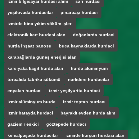
izmir bilgisayar hurdasi alımı
sarı hurdası
yeşilovada hurdacilar
pınarbaşı hurdacı
izmirde bina yıkim söküm işleri
elektronik kart hurdasi alan
doğanlarda hurdaci
hurda inşaat panosu
buca kaynaklarda hurdaci
karabağlarda güneş enerjisi alan
karsıyaka kagıt hurda alan
hurda alüminyum
torbalıda fabrika sökümü
narlıdere hurdacilar
enyakın hurdaci
izmir yeşilyurtta hurdaci
izmir alüminyum hurda
izmir toptan hurdacı
izmir hatayda hurdaci
bayraklı evden hurda alım
gaziemir eskici
göztepede hurdacı
kemalpaşada hurdacilar
izmirde kurşun hurdası alan