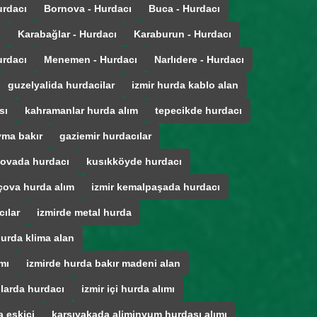
urdacı
Bornova - Hurdacı
Buca - Hurdacı
ı
Karabağlar - Hurdacı
Karaburun - Hurdacı
urdacı
Menemen - Hurdacı
Narlıdere - Hurdacı
guzelyalida hurdacilar
izmir hurda kablo alan
sı
kahramanlar hurda alım
tepecikde hurdacı
ma bakır
gaziemir hurdacılar
ovada hurdacı
kusıkköyde hurdacı
çova hurda alım
izmir kemalpaşada hurdacı
cılar
izmirde metal hurda
hurda klima alan
mı
izmirde hurda bakır madeni alan
ğlarda hurdacı
izmir içi hurda alımı
 eskici
karsıyakada aliminyum hurdası alımı