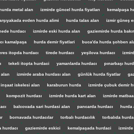
hurda metal alan
izmirde güncel hurda fiyatları
kemalpaşa h
arşıyakada evden hurda alimi
hurda talas alan
izmir güneş en
ede hurdacı
izmirde eski hurda alan
gaziemirde hurda bakır
cı kamalpaşa
hurda demir fiyatlari
buca'da hurda şohben al
res itopda hurdacı
tirede hurdacı
yeşilova hurdacı
izmir
ı
tekeli itopta hurdaci
yamanlarda hurdacı
pınarbaşı hurd
 alan
izmirde araba hurdası alan
günlük hurda fiyatlar
gaz
 inşaat iskelesi alan
karaburun hurda
izmirde çubuk demir h
kompozit hurdası
izmirde hurda kart alan
izmirde matba
acı
balcovada sari hurdasi alan
pancarda hurdacı
hurda 
ır
bornavada hurdacılar
torbalı hurdacılık
torbalıda hurda
a hurdacı
gaziemirde eskici
kemalpaşada hurdaci
izmirde