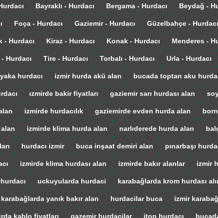
 Hurdacı
Bayraklı - Hurdacı
Bergama - Hurdacı
Beydağ - H
ı
Foça - Hurdacı
Gaziemir - Hurdacı
Güzelbahçe - Hurdac
k - Hurdacı
Kiraz - Hurdacı
Konak - Hurdacı
Menderes - H
 - Hurdacı
Tire - Hurdacı
Torbalı - Hurdacı
Urla - Hurdacı
yaka hurdacı
izmir hurda akü alan
bucada toptan aku hurda
urdacı
ızmirde bakir fiyatları
gaziemir sarı hurdası alan
soy
alan
izmirde hurdacılık
gaziemirde evden hurda alan
born
 alan
izmirde klima hurda alan
narlıderede hurda alan
bal
arı
hurdacı izmir
buca inşaat demiri alan
pınarbaşı hurda
acı
izmirde klima hurdası alan
izmirde bakır alanlar
izmir 
 hurdacı
uckuyularda hurdaci
karabağlarda krom hurdası alı
karabağlarda yanık bakır alan
hurdacilar buca
izmir karaba
rda kablo fiyatları
gazemir hurdacilar
itop hurdacı
bucada