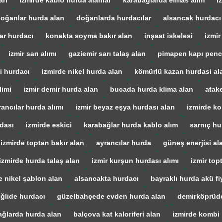
arı
izmirde kablo hurda alanlar
karabağlarda elmas alım
i
oğanlar hurda alan
doğanlarda hurdacılar
alsancak hurdacı
ar hurdacı
konakta soyma bakır alan
inşaat iskelesi
izmir
izmir sarı alımı
gaziemir sarı talaş alan
pimapen kapı penc
i hurdacı
izmirde nikel hurda alan
kömürlü kazan hurdasi al
limi
izmir demir hurda alan
bucada hurda klima alan
atak
rancılar hurda alımı
izmir beyaz eşya hurdası alan
izmirde ko
dası
izmirde eskici
karabağlar hurda kablo alım
sarnıç hu
izmirde toptan bakır alan
ayrancılar hurda
güneş enerjisi al
izmirde hurda talaş alan
izmir kurşun hurdası alımı
izmir top
e nikel şablon alan
alsancakta hurdacı
bayraklı hurda akü fiy
iğlide hurdacı
güzelbahçede evden hurda alan
demirköprüd
ağlarda hurda alan
balçova kat kaloriferi alan
izmirde kombi