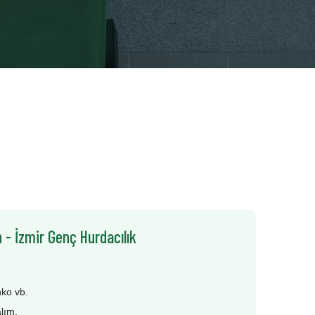
 - İzmir Genç Hurdacılık
nko vb.
alım.