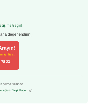
etişime Geçin!
larla değerlendirin!
rayın!
 iyi fiyat!
 78 23
’in Hurda Uzmanı!
eceğimiz Yeşil Kalsın!
🌿