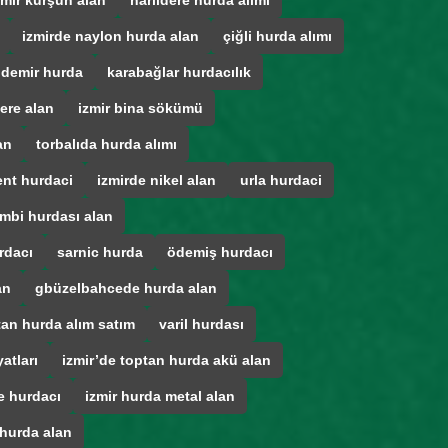
zmir kurşun alan
narlıdere hurda alımı
izmirde naylon hurda alan
çiğli hurda alımı
 demir hurda
karabağlar hurdacılık
ere alan
izmir bina sökümü
an
torbalıda hurda alımı
ent hurdaci
izmirde nikel alan
urla hurdaci
mbi hurdası alan
rdacı
sarnic hurda
ödemiş hurdacı
an
gbüzelbahcede hurda alan
tan hurda alım satım
varil hurdası
atları
izmir’de toptan hurda akü alan
e hurdacı
izmir hurda metal alan
 hurda alan