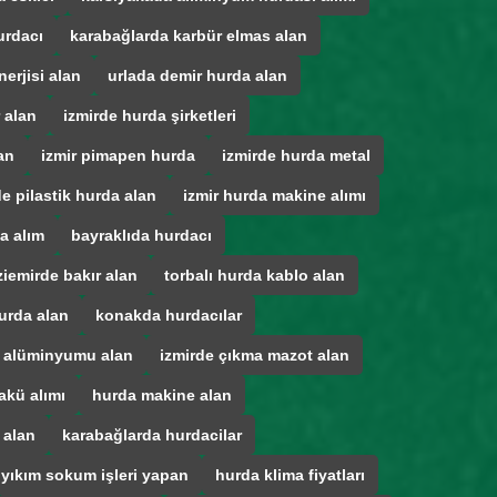
urdacı
karabağlarda karbür elmas alan
erjisi alan
urlada demir hurda alan
 alan
izmirde hurda şirketleri
an
izmir pimapen hurda
izmirde hurda metal
de pilastik hurda alan
izmir hurda makine alımı
a alım
bayraklıda hurdacı
iemirde bakır alan
torbalı hurda kablo alan
urda alan
konakda hurdacılar
a alüminyumu alan
izmirde çıkma mazot alan
akü alımı
hurda makine alan
 alan
karabağlarda hurdacilar
 yıkım sokum işleri yapan
hurda klima fiyatları