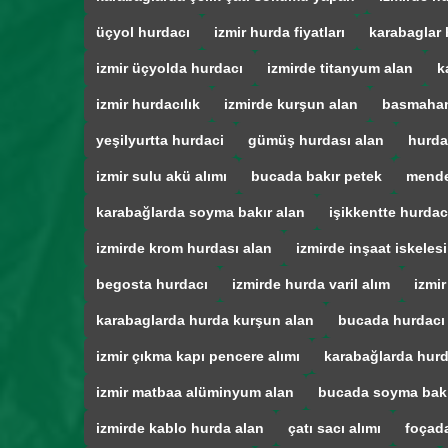
üçyol hurdacı
izmir hurda fiyatları
karabaglar 
izmir üçyolda hurdacı
izmirde titanyum alan
k
izmir hurdacılık
izmirde kurşun alan
basmahan
yeşilyurtta hurdaci
gümüş hurdası alan
hurda
izmir sulu akü alımı
bucada bakır petek
mende
karabağlarda soyma bakır alan
işikkentte hurdac
izmirde krom hurdası alan
izmirde inşaat iskelesi
begosta hurdacı
izmirde hurda varil alım
izmir
karabaglarda hurda kurşun alan
bucada hurdacı
izmir çıkma kapı pencere alımı
karabağlarda hurd
izmir matbaa alüminyum alan
bucada soyma bak
izmirde kablo hurda alan
çatı sacı alımı
foçad