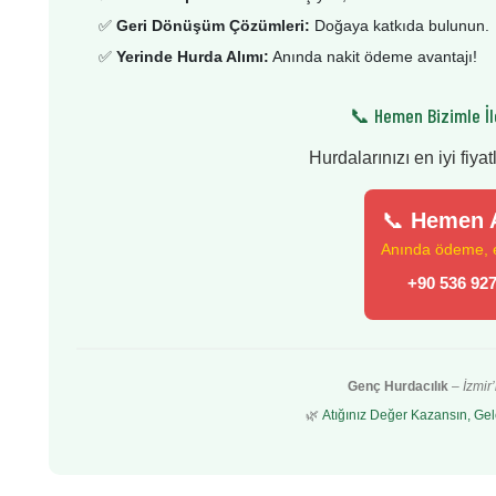
✅
Geri Dönüşüm Çözümleri:
Doğaya katkıda bulunun.
✅
Yerinde Hurda Alımı:
Anında nakit ödeme avantajı!
📞 Hemen Bizimle İl
Hurdalarınızı en iyi fiyat
📞
Hemen A
Anında ödeme, en
+90 536 927
Genç Hurdacılık
–
İzmir
🌿
Atığınız Değer Kazansın, Gel