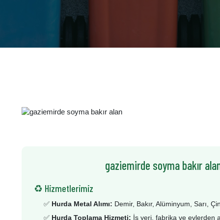
gaziemirde soyma bakır alan
♻️ Hizmetlerimiz
✅
Hurda Metal Alımı:
Demir, Bakır, Alüminyum, Sarı, Çi
✅
Hurda Toplama Hizmeti:
İş yeri, fabrika ve evlerden 