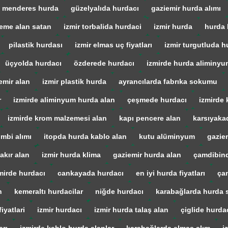
menderes hurda
güzelyalıda hurdacı
gaziemir hurda alımı
eme alan satan
izmir torbalida hurdaci
izmir hurda
hurda 
pilastik hurdası
izmir elmas uç fiyatları
izmir turgutluda h
üçyolda hurdacı
özderede hurdacı
izmirde hurda aliminyu
emir alan
izmir plastik hurda
ayrancılarda fabrıka sokumu
r
izmirde aliminyum hurda alan
çeşmede hurdacı
izmirde 
izmirde krom malzemesi alan
kapı pencere alan
karsıyaka
mbi alımı
itopda hurda kablo alan
kutu alüminyum
gazie
akır alan
izmir hurda klima
gaziemir hurda alan
çamdibind
mirde hurdacı
cankayada hurdacı
en iyi hurda fiyatları
ça
n
kemeraltı hurdacilar
niğde hurdacı
karabağlarda hurda s
iyatlari
izmir hurdacı
izmir hurda talaş alan
çiglide hurda