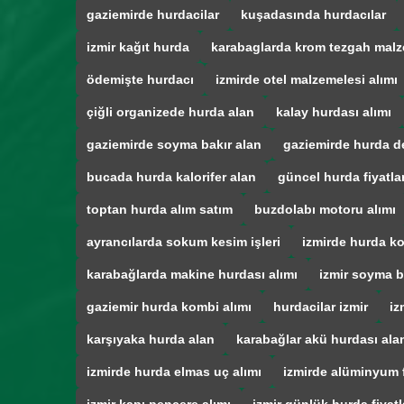
gaziemirde hurdacilar
kuşadasında hurdacılar
izmir kağıt hurda
karabaglarda krom tezgah malz
ödemişte hurdacı
izmirde otel malzemelesi alımı
çiğli organizede hurda alan
kalay hurdası alımı
gaziemirde soyma bakır alan
gaziemirde hurda d
bucada hurda kalorifer alan
güncel hurda fiyatla
toptan hurda alım satım
buzdolabı motoru alımı
ayrancılarda sokum kesim işleri
izmirde hurda ko
karabağlarda makine hurdası alımı
izmir soyma b
gaziemir hurda kombi alımı
hurdacilar izmir
iz
karşıyaka hurda alan
karabağlar akü hurdası ala
izmirde hurda elmas uç alımı
izmirde alüminyum f