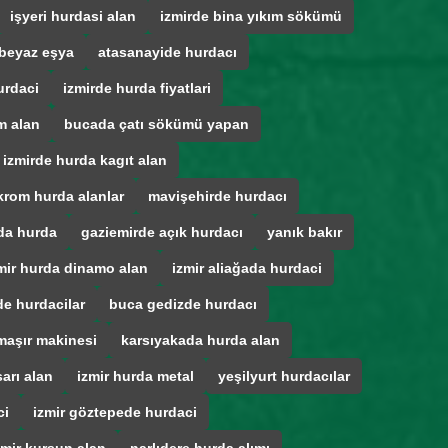
işyeri hurdasi alan
izmirde bina yıkım sökümü
beyaz eşya
atasanayide hurdacı
urdaci
izmirde hurda fiyatlari
m alan
bucada çatı sökümü yapan
izmirde hurda kagıt alan
krom hurda alanlar
mavişehirde hurdacı
da hurda
gaziemirde açık hurdacı
yanık bakır
mir hurda dinamo alan
izmir aliağada hurdaci
e hurdacilar
buca gedizde hurdacı
maşır makinesi
karsıyakada hurda alan
arı alan
izmir hurda metal
yeşilyurt hurdacılar
ci
izmir göztepede hurdaci