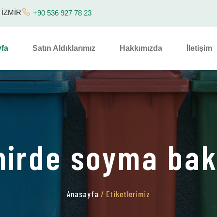
/ İZMİR
+90 536 927 78 23
fa
Satın Aldıklarımız
Hakkımızda
İletişim
irde soyma bak
Anasayfa
/ Etiketlerimiz