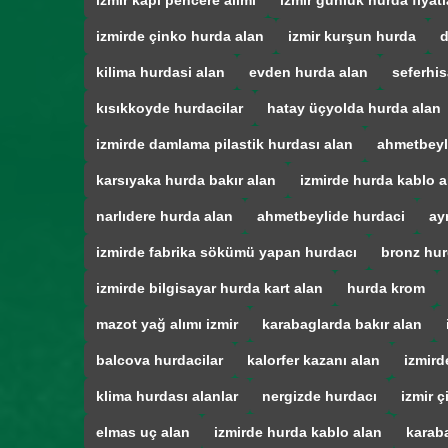
izmir kapı pencere alımı
izmir günlük hurda fiyatl
izmirde çinko hurda alan
izmir kurşun hurda
d
kilima hurdasi alan
evden hurda alan
seferhis
kısıkkoyde hurdacilar
hatay üçyolda hurda alan
izmirde damlama pilastik hurdası alan
ahmetbeyl
karsıyaka hurda bakır alan
izmirde hurda kablo a
narlıdere hurda alan
ahmetbeylide hurdaci
ay
izmirde fabrika sökümü yapan hurdacı
bronz hur
izmirde bilgisayar hurda kart alan
hurda krom
mazot yağ alımı izmir
karabaglarda bakır alan
balcova hurdacilar
kalorfer kazanı alan
izmird
klima hurdası alanlar
nergizde hurdacı
izmir ç
elmas uç alan
izmirde hurda kablo alan
karab