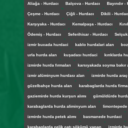
Aliağa - Hurdacı
Balçova - Hurdacı
Bayındır -
Çeşme - Hurdacı
Çiğli - Hurdacı
Dikili - Hurdac
Karşıyaka - Hurdacı
Kemalpaşa - Hurdacı
Kını
Ödemiş - Hurdacı
Seferihisar - Hurdacı
Selçuk
izmir bucada hurdaci
kablo hurdalari alan
boz
urla hurda alan
kuşadası hurdaci
kırıklarda h
izmirde hurda fırmaları
karsıyakada soyma bakır 
izmir alüminyum hurdası alan
izmirde hurda araç
güzelbahçe hurda alan
karabaglarda hurda firmal
gaziemirde hurda kurşun alımı
gümüldürde hurd
karabaglarda hurda aliminyum alan
limontepede
izmirde hurda petek alımı
basmanede hurdaci
karabaglarda çelik çatı sökümü yapan
izmirde hu