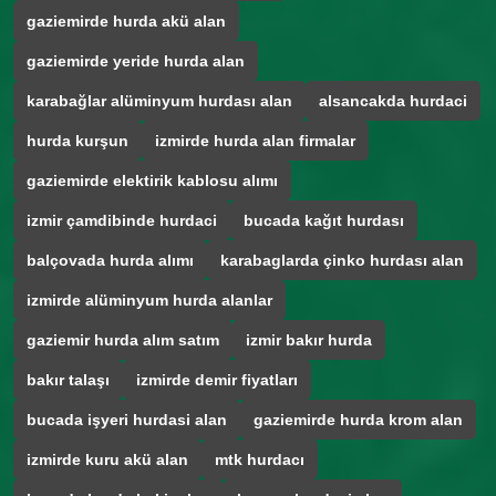
gaziemirde hurda akü alan
gaziemirde yeride hurda alan
karabağlar alüminyum hurdası alan
alsancakda hurdaci
hurda kurşun
izmirde hurda alan firmalar
gaziemirde elektirik kablosu alımı
izmir çamdibinde hurdaci
bucada kağıt hurdası
balçovada hurda alımı
karabaglarda çinko hurdası alan
izmirde alüminyum hurda alanlar
gaziemir hurda alım satım
izmir bakır hurda
bakır talaşı
izmirde demir fiyatları
bucada işyeri hurdasi alan
gaziemirde hurda krom alan
izmirde kuru akü alan
mtk hurdacı