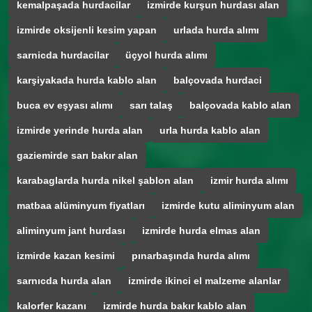
kemalpaşada hurdacilar
izmirde kurşun hurdası alan
izmirde oksijenli kesim yapan
urlada hurda alımı
sarnicda hurdacilar
üçyol hurda alımı
karşiyakada hurda kablo alan
balçovada hurdaci
buca ev eşyası alımı
sarı talaş
balçovada kablo alan
izmirde yerinde hurda alan
urla hurda kablo alan
gaziemirde sarı bakır alan
karabaglarda hurda nikel şablon alan
izmir hurda alımı
matbaa alüminyum fiyatları
izmirde kutu aliminyum alan
aliminyum jant hurdası
izmirde hurda elmas alan
izmirde kazan kesimi
pınarbaşında hurda alımı
sarnıcda hurda alan
izmirde ikinci el malzeme alanlar
kalorfer kazanı
izmirde hurda bakır kablo alan