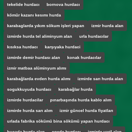
tekelide hurdacı
bornova hurdacı
kömür kazanı kesımı hurda
karabaglarda yıkım sökum işleri yapan
izmir hurda alan
izmirde hurda tel aliminyum alan
urla hurdacılar
kısıksa hurdacı
karşıyaka hurdaci
izmirde demir hurdası alan
konak hurdacılar
izmir matbaa alüminyum alımı
karabağlarda evden hurda alımı
izmirde sarı hurda alan
sogukkuyuda hurdacı
karabağlar hurda
izmirde hurdacilar
pınarbaşında hurda kablo alım
izmirde hurda sarı alım
izmir güncel hurda fiyatları
urlada fabrika sökümü bina sökümü yapan hurdacı
bucada hurda alan
egede hurdacı
izmirde varil alan