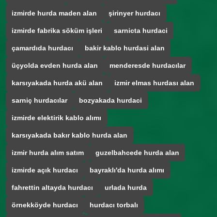
izmirde hurda maden alan
şirinyer hurdacı
izmirde fabrika söküm işleri
sarnicta hurdaci
çamardıda hurdacı
bakir kablo hurdasi alan
üçyolda evden hurda alan
menderesde hurdacılar
karsıyakada hurda akü alan
izmir elmas hurdası alan
sarniç hurdacılar
bozyakada hurdaci
izmirde elektirik kablo alımı
karsıyakada bakır kablo hurda alan
izmir hurda alım satım
guzelbahcede hurda alan
izmirde açık hurdacı
bayraklı'da hurda alımı
fahrettin altayda hurdacı
urlada hurda
örnekköyde hurdacı
hurdacı torbalı