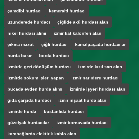
çamdibi hurdacı
kemeralti hurdaci
uzunderede hurdacı
çiğlide akü hurdası alan
nikel hurdası alımı
izmir kat kaloriferi alan
çıkma mazot
çiğli hurdacı
kamalpaşada hurdacılar
hurda bakır
borda hurdacı
izmirde geri dönüşüm hurdası
izmirde kızıl sarı alan
izmirde sokum işleri yapan
izmir narlıdere hurdacı
bucada evden hurda alımı
izmirde işyeri hurdası alan
gıda çarşida hurdacı
izmir inşaat hurda alan
izmirde hurda
bostanlıda hurdacı
güzelyalı hurdacılar
izmir bornavada hurdaci
karabağlarda elektirik kablo alan