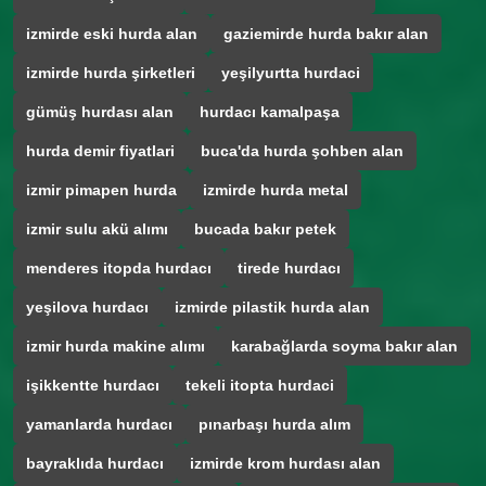
izmirde eski hurda alan
gaziemirde hurda bakır alan
izmirde hurda şirketleri
yeşilyurtta hurdaci
gümüş hurdası alan
hurdacı kamalpaşa
hurda demir fiyatlari
buca'da hurda şohben alan
izmir pimapen hurda
izmirde hurda metal
izmir sulu akü alımı
bucada bakır petek
menderes itopda hurdacı
tirede hurdacı
yeşilova hurdacı
izmirde pilastik hurda alan
izmir hurda makine alımı
karabağlarda soyma bakır alan
işikkentte hurdacı
tekeli itopta hurdaci
yamanlarda hurdacı
pınarbaşı hurda alım
bayraklıda hurdacı
izmirde krom hurdası alan