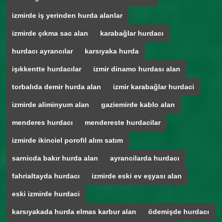
izmirde iş yerinden hurda alanlar
izmirde çıkma sac alan
karabağlar hurdacı
hurdacı ayrancılar
karsıyaka hurda
işıkkentte hurdacılar
izmir dinamo hurdası alan
torbalıda demir hurda alan
izmir karabağlar hurdaci
izmirde aliminyum alan
gaziemirde kablo alan
menderes hurdacı
mendereste hurdacilar
izmirde ikinciel porofil alım satım
sarnicda bakır hurda alan
ayrancilarda hurdacı
fahrialtayda hurdacı
izmirde eski ev eşyası alan
eski izmirde hurdaci
karsıyakada hurda elmas karbur alan
ödemişde hurdacı