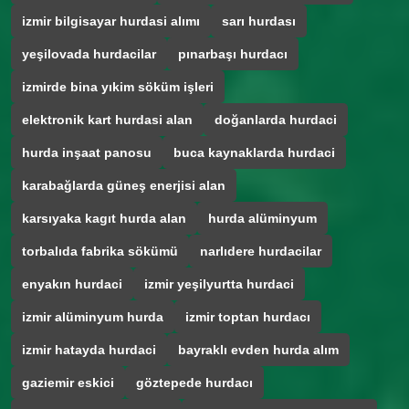
izmir bilgisayar hurdasi alımı
sarı hurdası
yeşilovada hurdacilar
pınarbaşı hurdacı
izmirde bina yıkim söküm işleri
elektronik kart hurdasi alan
doğanlarda hurdaci
hurda inşaat panosu
buca kaynaklarda hurdaci
karabağlarda güneş enerjisi alan
karsıyaka kagıt hurda alan
hurda alüminyum
torbalıda fabrika sökümü
narlıdere hurdacilar
enyakın hurdaci
izmir yeşilyurtta hurdaci
izmir alüminyum hurda
izmir toptan hurdacı
izmir hatayda hurdaci
bayraklı evden hurda alım
gaziemir eskici
göztepede hurdacı