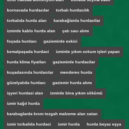
bornavada hurdacılar
torbalı hurdacılık
torbalıda hurda alan
karabağlarda hurdacilar
izmirde kablo hurda alan
çatı sacı alımı
foçada hurdacı
gaziemirde eskici
kemalpaşada hurdaci
izmirde yıkım sokum işleri yapan
hurda klima fiyatları
gaziemirde hurdacilar
kuşadasında hurdacılar
menderes hurda
güzelyalıda hurdacı
gaziemir hurda alımı
işyeri hurdasi alan
izmirde bina yıkım sökümü
izmir kağıt hurda
karabaglarda krom tezgah malzeme alan satan
izmir torbalida hurdaci
izmir hurda
hurda beyaz eşya