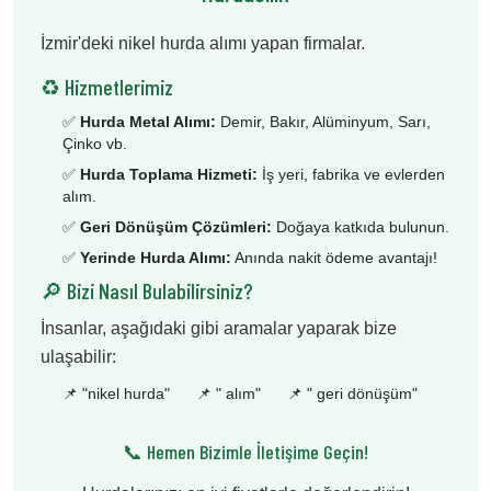
İzmir'deki nikel hurda alımı yapan firmalar.
♻️ Hizmetlerimiz
✅
Hurda Metal Alımı:
Demir, Bakır, Alüminyum, Sarı,
Çinko vb.
✅
Hurda Toplama Hizmeti:
İş yeri, fabrika ve evlerden
alım.
✅
Geri Dönüşüm Çözümleri:
Doğaya katkıda bulunun.
✅
Yerinde Hurda Alımı:
Anında nakit ödeme avantajı!
🔎 Bizi Nasıl Bulabilirsiniz?
İnsanlar, aşağıdaki gibi aramalar yaparak bize
ulaşabilir:
📌 "
nikel hurda
"
📌 "
alım
"
📌 "
geri dönüşüm
"
📞 Hemen Bizimle İletişime Geçin!