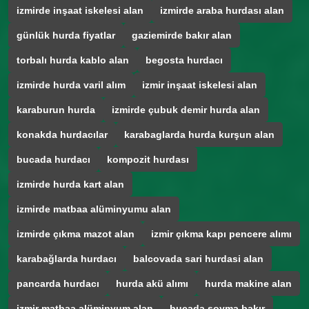
izmirde inşaat iskelesi alan
izmirde araba hurdası alan
günlük hurda fiyatlar
gaziemirde bakır alan
torbalı hurda kablo alan
begosta hurdacı
izmirde hurda varil alım
izmir inşaat iskelesi alan
karaburun hurda
izmirde çubuk demir hurda alan
konakda hurdacılar
karabaglarda hurda kurşun alan
bucada hurdacı
kompozit hurdası
izmirde hurda kart alan
izmirde matbaa alüminyumu alan
izmirde çıkma mazot alan
izmir çıkma kapı pencere alımı
karabağlarda hurdacı
balcovada sari hurdasi alan
pancarda hurdacı
hurda akü alımı
hurda makine alan
izmir matbaa alüminyum alan
bucada soyma bakır