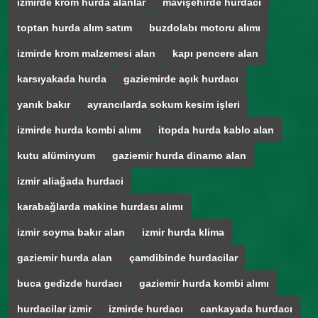
izmirde krom hurda alanlar
mavişehirde hurdacı
toptan hurda alım satım
buzdolabı motoru alımı
izmirde krom malzemesi alan
kapı pencere alan
karsıyakada hurda
gaziemirde açık hurdacı
yanık bakır
ayrancılarda sokum kesim işleri
izmirde hurda kombi alımı
itopda hurda kablo alan
kutu alüminyum
gaziemir hurda dinamo alan
izmir aliağada hurdaci
karabağlarda makine hurdası alımı
izmir soyma bakır alan
izmir hurda klima
gaziemir hurda alan
çamdibinde hurdacilar
buca gedizde hurdacı
gaziemir hurda kombi alımı
hurdacilar izmir
izmirde hurdacı
cankayada hurdacı