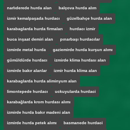
narlıderede hurda alan
balçova hurda alım
izmir kemalpaşada hurdacı
güzelbahçe hurda alan
karabaglarda hurda firmaları
hurdacı izmir
buca inşaat demiri alan
pınarbaşı hurdacılar
izmirde metal hurda
gaziemirde hurda kurşun alımı
gümüldürde hurdacı
izmirde klima hurdası alan
izmirde bakır alanlar
izmir hurda klima alan
karabaglarda hurda aliminyum alan
limontepede hurdacı
uckuyularda hurdaci
karabağlarda krom hurdası alımı
izmirde hurda bakır madeni alan
izmirde hurda petek alımı
basmanede hurdaci