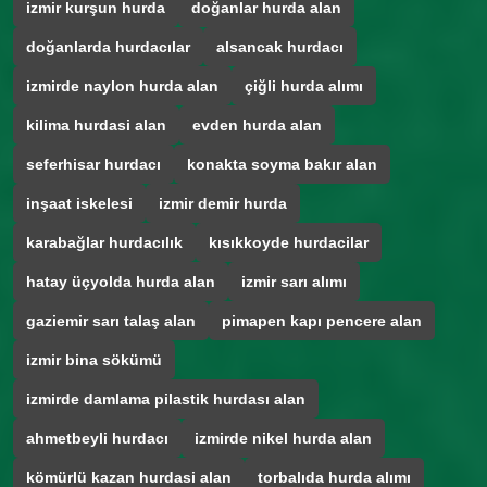
izmir kurşun hurda
doğanlar hurda alan
doğanlarda hurdacılar
alsancak hurdacı
izmirde naylon hurda alan
çiğli hurda alımı
kilima hurdasi alan
evden hurda alan
seferhisar hurdacı
konakta soyma bakır alan
inşaat iskelesi
izmir demir hurda
karabağlar hurdacılık
kısıkkoyde hurdacilar
hatay üçyolda hurda alan
izmir sarı alımı
gaziemir sarı talaş alan
pimapen kapı pencere alan
izmir bina sökümü
izmirde damlama pilastik hurdası alan
ahmetbeyli hurdacı
izmirde nikel hurda alan
kömürlü kazan hurdasi alan
torbalıda hurda alımı