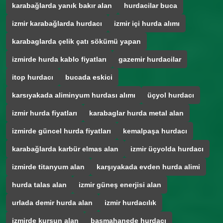
karabağlarda yanık bakır alan
hurdacilar buca
izmir karabağlarda hurdacı
izmir içi hurda alımı
karabaglarda çelik çatı sökümü yapan
izmirde hurda kablo fiyatları
gazemir hurdacilar
itop hurdacı
bucada eskici
karsıyakada aliminyum hurdası alımı
üçyol hurdacı
izmir hurda fiyatları
karabaglar hurda metal alan
izmirde güncel hurda fiyatları
kemalpaşa hurdacı
karabağlarda karbür elmas alan
izmir üçyolda hurdacı
izmirde titanyum alan
karşıyakada evden hurda alimi
hurda talas alan
izmir güneş enerjisi alan
urlada demir hurda alan
izmir hurdacılık
izmirde kurşun alan
basmahanede hurdacı