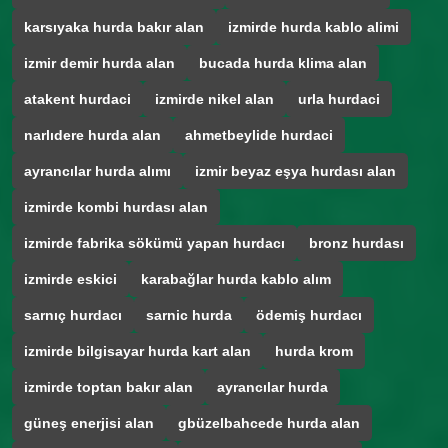
karsıyaka hurda bakır alan
izmirde hurda kablo alimi
izmir demir hurda alan
bucada hurda klima alan
atakent hurdaci
izmirde nikel alan
urla hurdaci
narlıdere hurda alan
ahmetbeylide hurdaci
ayrancılar hurda alımı
izmir beyaz eşya hurdası alan
izmirde kombi hurdası alan
izmirde fabrika sökümü yapan hurdacı
bronz hurdası
izmirde eskici
karabağlar hurda kablo alım
sarnıç hurdacı
sarnic hurda
ödemiş hurdacı
izmirde bilgisayar hurda kart alan
hurda krom
izmirde toptan bakır alan
ayrancılar hurda
güneş enerjisi alan
gbüzelbahcede hurda alan