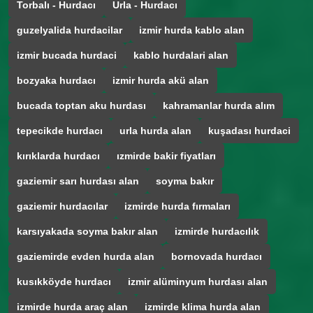
Torbalı - Hurdacı
Urla - Hurdacı
guzelyalida hurdacilar
izmir hurda kablo alan
izmir bucada hurdaci
kablo hurdalari alan
bozyaka hurdacı
izmir hurda akü alan
bucada toptan aku hurdası
kahramanlar hurda alım
tepecikde hurdacı
urla hurda alan
kuşadası hurdaci
kırıklarda hurdacı
ızmirde bakir fiyatları
gaziemir sarı hurdası alan
soyma bakır
gaziemir hurdacılar
izmirde hurda fırmaları
karsıyakada soyma bakır alan
izmirde hurdacılık
gaziemirde evden hurda alan
bornovada hurdacı
kusıkköyde hurdacı
izmir alüminyum hurdası alan
izmirde hurda araç alan
izmirde klima hurda alan