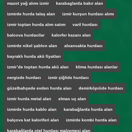
mazot yağ alımı izmir
karabaglarda bakır alan
izmirde hurda talaş alan
izmir kurşun hurdası alımı
izmir toptan hurda alım satım
varil hurdası
balcova hurdacilar
kalorfer kazanı alan
izmirde nikel şablon alan
alsancakta hurdacı
bayraklı hurda akü fiyatları
izmir’de toptan hurda akü alan
klima hurdası alanlar
nergizde hurdacı
izmir çiğlide hurdacı
güzelbahçede evden hurda alan
demirköprüde hurdacı
izmir hurda metal alan
elmas uç alan
izmirde hurda kablo alan
karabağlarda hurda alan
balçova kat kaloriferi alan
izmirde kombi hurda alan
karabağlarda otel hurdası malzemesi alan