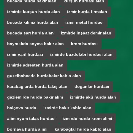
bucada hurda bakir alan
kurşun hurdasi alan
izmirde kurşun hurda alan
izmir hurda firmaları
bucada kılıma hurda alan
izmir metal hurdacı
bucada sarı hurda alan
izmirde inşaat demir alan
bayraklıda soyma bakır alan
krom hurdası
izmir varil hurdası
izmirde buzdolabı hurdası alan
izmirde adresten hurda alan
guzelbahcede hurdabakır kablo alan
karabaglarda hurda talaş alan
doganlar hurdacı
gaziemirde hurda bakır alım
izmirde akü hurda alan
balçova hurda
izmirde bakır kablo alan
aliminyum talas hurdasi
izmirde hurda krom alimi
bornava hurda alımı
karabağlar hurda kablo alan