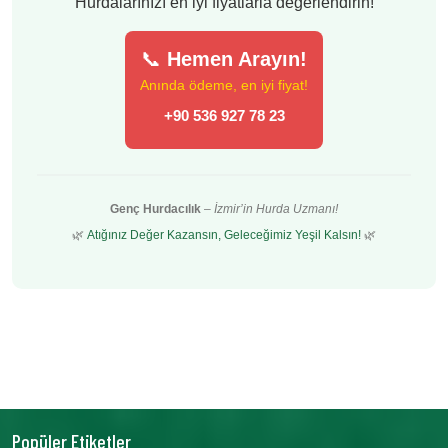
Hurdalarınızı en iyi fiyatlarla değerlendirin!
📞
Hemen Arayın!
Anında ödeme, en iyi fiyat!
+90 536 927 78 23
Genç Hurdacılık
–
İzmir’in Hurda Uzmanı!
🌿
Atığınız Değer Kazansın, Geleceğimiz Yeşil Kalsın!
🌿
Popüler Etiketler