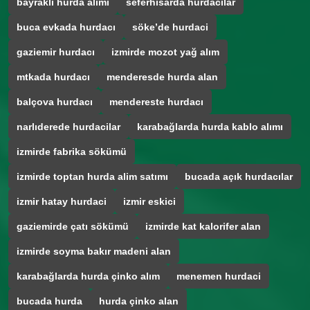
bayraklı hurda alımı
seferhisarda hurdacılar
buca evkada hurdacı
söke’de hurdaci
gaziemir hurdacı
izmirde mozot yağ alım
mtkada hurdacı
menderesde hurda alan
balçova hurdacı
mendereste hurdacı
narlıderede hurdacilar
karabağlarda hurda kablo alımı
izmirde fabrika sökümü
izmirde toptan hurda alim satımı
bucada açık hurdacılar
izmir hatay hurdaci
izmir eskici
gaziemirde çatı sökümü
izmirde kat kalorifer alan
izmirde soyma bakır madeni alan
karabağlarda hurda çinko alım
menemen hurdaci
bucada hurda
hurda çinko alan