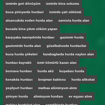
izmirde geri dönüşüm
izmirde bina sokumu
buca şirinyerde hurdaci
izmirde çati sökümü
alsancakda evden hurda alan
sarnicta hurda alan
bucada bina yıkım söküm yapan
karşıyaka mavişehirde hurdacı
gaziemir hurda
gaziemirde hurda alan
güzelbahcede hurdacilar
buca hurda şirkeleri
karabaglarda hurda naylon alan
hurdacı bayraklı
izmir kömürlü kazan alan
bornava hurdacı
hurda akü
kuşadası hurda
konakda hurdacı
bırajman kablosu
hurda alikobat
yeşilyurt hurdacı
matbaa alüminyum alımı
şirinyer hurda
aliminyum hurdası
ev eşyası alımı
makina hurdalari alan
çamdibinde hurdacı