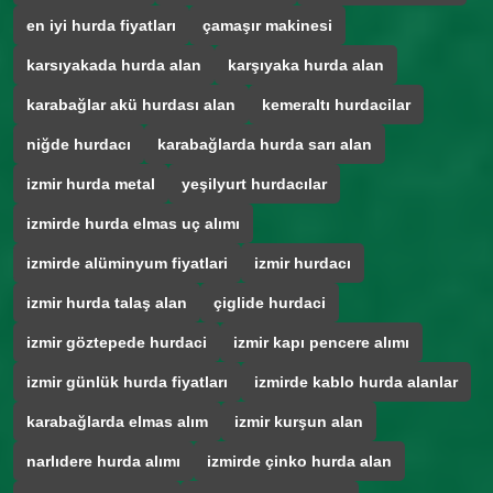
en iyi hurda fiyatları
çamaşır makinesi
karsıyakada hurda alan
karşıyaka hurda alan
karabağlar akü hurdası alan
kemeraltı hurdacilar
niğde hurdacı
karabağlarda hurda sarı alan
izmir hurda metal
yeşilyurt hurdacılar
izmirde hurda elmas uç alımı
izmirde alüminyum fiyatlari
izmir hurdacı
izmir hurda talaş alan
çiglide hurdaci
izmir göztepede hurdaci
izmir kapı pencere alımı
izmir günlük hurda fiyatları
izmirde kablo hurda alanlar
karabağlarda elmas alım
izmir kurşun alan
narlıdere hurda alımı
izmirde çinko hurda alan