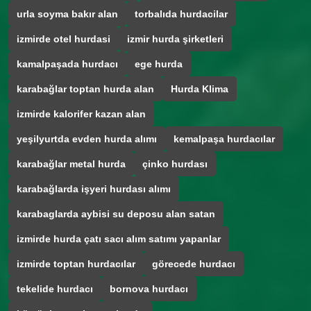
urla soyma bakır alan
torbalıda hurdacilar
izmirde otel hurdasi
izmir hurda şirketleri
kamalpaşada hurdacı
ege hurda
karabağlar toptan hurda alan
Hurda Klima
izmirde kalorifer kazan alan
yeşilyurtda evden hurda alımı
kemalpaşa hurdacılar
karabağlar metal hurda
çinko hurdası
karabağlarda işyeri hurdası alımı
karabaglarda aybisi su deposu alan satan
izmirde hurda çatı sacı alım satımı yapanlar
izmirde toptan hurdacılar
görecede hurdacı
tekelide hurdacı
bornova hurdacı