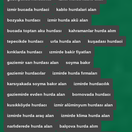
izmir bucada hurdaci
kablo hurdalari alan
bozyaka hurdacı
izmir hurda akü alan
bucada toptan aku hurdası
kahramanlar hurda alım
tepecikde hurdacı
urla hurda alan
kuşadası hurdaci
kırıklarda hurdacı
ızmirde bakir fiyatları
gaziemir sarı hurdası alan
soyma bakır
gaziemir hurdacılar
izmirde hurda fırmaları
karsıyakada soyma bakır alan
izmirde hurdacılık
gaziemirde evden hurda alan
bornovada hurdacı
kusıkköyde hurdacı
izmir alüminyum hurdası alan
izmirde hurda araç alan
izmirde klima hurda alan
narlıderede hurda alan
balçova hurda alım