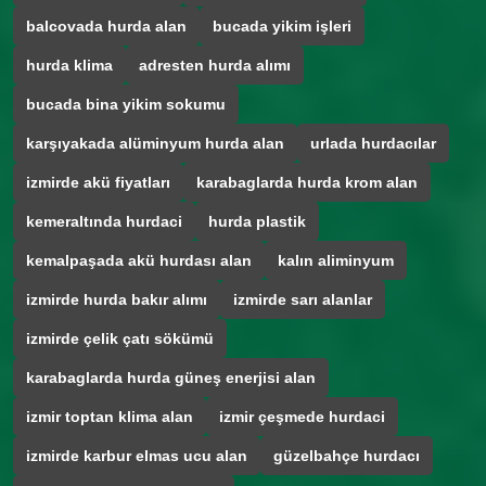
balcovada hurda alan
bucada yikim işleri
hurda klima
adresten hurda alımı
bucada bina yikim sokumu
karşıyakada alüminyum hurda alan
urlada hurdacılar
izmirde akü fiyatları
karabaglarda hurda krom alan
kemeraltında hurdaci
hurda plastik
kemalpaşada akü hurdası alan
kalın aliminyum
izmirde hurda bakır alımı
izmirde sarı alanlar
izmirde çelik çatı sökümü
karabaglarda hurda güneş enerjisi alan
izmir toptan klima alan
izmir çeşmede hurdaci
izmirde karbur elmas ucu alan
güzelbahçe hurdacı