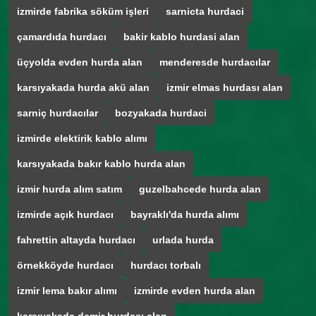
izmirde fabrika söküm işleri
sarnicta hurdaci
çamardıda hurdacı
bakir kablo hurdasi alan
üçyolda evden hurda alan
menderesde hurdacılar
karsıyakada hurda akü alan
izmir elmas hurdası alan
sarniç hurdacılar
bozyakada hurdaci
izmirde elektirik kablo alımı
karsıyakada bakır kablo hurda alan
izmir hurda alım satım
guzelbahcede hurda alan
izmirde açık hurdacı
bayraklı'da hurda alımı
fahrettin altayda hurdacı
urlada hurda
örnekköyde hurdacı
hurdacı torbalı
izmir lema bakır alımı
izmirde evden hurda alan