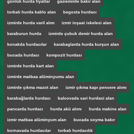
günlük hurda fiyatlar
gaziemirde bakır alan
torbalı hurda kablo alan
begosta hurdacı
izmirde hurda varil alım
izmir inşaat iskelesi alan
karaburun hurda
izmirde çubuk demir hurda alan
konakda hurdacılar
karabaglarda hurda kurşun alan
bucada hurdacı
kompozit hurdası
izmirde hurda kart alan
izmirde matbaa alüminyumu alan
izmirde çıkma mazot alan
izmir çıkma kapı pencere alımı
karabağlarda hurdacı
balcovada sari hurdasi alan
pancarda hurdacı
hurda akü alımı
hurda makine alan
izmir matbaa alüminyum alan
bucada soyma bakır
bornavada hurdacılar
torbalı hurdacılık