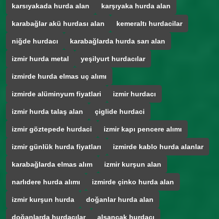
karsıyakada hurda alan
karşıyaka hurda alan
karabağlar akü hurdası alan
kemeraltı hurdacilar
niğde hurdacı
karabağlarda hurda sarı alan
izmir hurda metal
yeşilyurt hurdacılar
izmirde hurda elmas uç alımı
izmirde alüminyum fiyatlari
izmir hurdacı
izmir hurda talaş alan
çiglide hurdaci
izmir göztepede hurdaci
izmir kapı pencere alımı
izmir günlük hurda fiyatları
izmirde kablo hurda alanlar
karabağlarda elmas alım
izmir kurşun alan
narlıdere hurda alımı
izmirde çinko hurda alan
izmir kurşun hurda
doğanlar hurda alan
doğanlarda hurdacılar
alsancak hurdacı