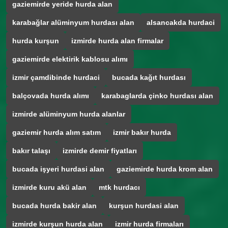
gaziemirde yeride hurda alan
karabağlar alüminyum hurdası alan
alsancakda hurdaci
hurda kurşun
izmirde hurda alan firmalar
gaziemirde elektirik kablosu alımı
izmir çamdibinde hurdaci
bucada kağıt hurdası
balçovada hurda alımı
karabaglarda çinko hurdası alan
izmirde alüminyum hurda alanlar
gaziemir hurda alım satım
izmir bakır hurda
bakır talaşı
izmirde demir fiyatları
bucada işyeri hurdasi alan
gaziemirde hurda krom alan
izmirde kuru akü alan
mtk hurdacı
bucada hurda bakir alan
kurşun hurdasi alan
izmirde kurşun hurda alan
izmir hurda firmaları