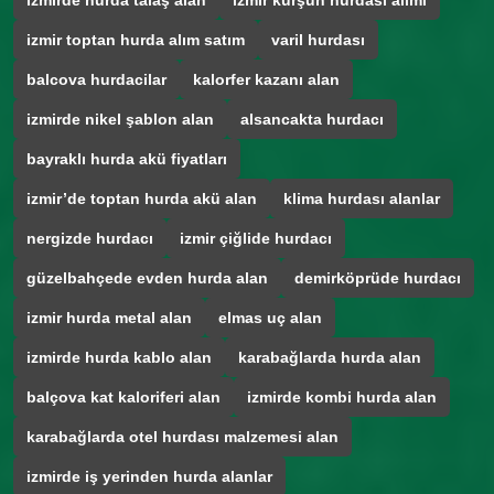
izmirde hurda talaş alan
izmir kurşun hurdası alımı
izmir toptan hurda alım satım
varil hurdası
balcova hurdacilar
kalorfer kazanı alan
izmirde nikel şablon alan
alsancakta hurdacı
bayraklı hurda akü fiyatları
izmir’de toptan hurda akü alan
klima hurdası alanlar
nergizde hurdacı
izmir çiğlide hurdacı
güzelbahçede evden hurda alan
demirköprüde hurdacı
izmir hurda metal alan
elmas uç alan
izmirde hurda kablo alan
karabağlarda hurda alan
balçova kat kaloriferi alan
izmirde kombi hurda alan
karabağlarda otel hurdası malzemesi alan
izmirde iş yerinden hurda alanlar