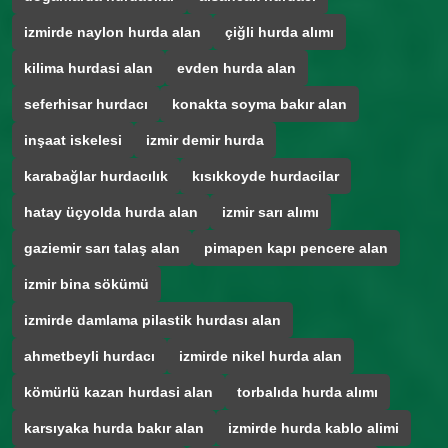
izmirde naylon hurda alan
çiğli hurda alımı
kilima hurdasi alan
evden hurda alan
seferhisar hurdacı
konakta soyma bakır alan
inşaat iskelesi
izmir demir hurda
karabağlar hurdacılık
kısıkkoyde hurdacilar
hatay üçyolda hurda alan
izmir sarı alımı
gaziemir sarı talaş alan
pimapen kapı pencere alan
izmir bina sökümü
izmirde damlama pilastik hurdası alan
ahmetbeyli hurdacı
izmirde nikel hurda alan
kömürlü kazan hurdasi alan
torbalıda hurda alımı
karsıyaka hurda bakır alan
izmirde hurda kablo alimi