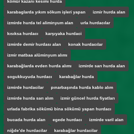
kömür kazanı kesımı hurda
karabaglarda yıkım sökum işleri yapan
izmir hurda alan
izmirde hurda tel aliminyum alan
urla hurdacılar
kısıksa hurdacı
karşıyaka hurdaci
izmirde demir hurdası alan
konak hurdacılar
izmir matbaa alüminyum alımı
karabağlarda evden hurda alımı
izmirde sarı hurda alan
sogukkuyuda hurdacı
karabağlar hurda
izmirde hurdacilar
pınarbaşında hurda kablo alım
izmirde hurda sarı alım
izmir güncel hurda fiyatları
urlada fabrika sökümü bina sökümü yapan hurdacı
bucada hurda alan
egede hurdacı
izmirde varil alan
niğde’de hurdacilar
karabağlar hurdacilar