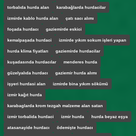
torbalıda hurda alan
karabağlarda hurdacilar
izmirde kablo hurda alan
çatı sacı alımı
foçada hurdacı
gaziemirde eskici
kemalpaşada hurdaci
izmirde yıkım sokum işleri yapan
hurda klima fiyatları
gaziemirde hurdacilar
kuşadasında hurdacılar
menderes hurda
güzelyalıda hurdacı
gaziemir hurda alımı
işyeri hurdasi alan
izmirde bina yıkım sökümü
izmir kağıt hurda
karabaglarda krom tezgah malzeme alan satan
izmir torbalida hurdaci
izmir hurda
hurda beyaz eşya
atasanayide hurdacı
ödemişte hurdacı