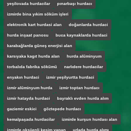
yeşilovada hurdacilar
pınarbaşı hurdacı
izmirde bina yıkim söküm işleri
elektronik kart hurdasi alan
doğanlarda hurdaci
hurda inşaat panosu
buca kaynaklarda hurdaci
karabağlarda güneş enerjisi alan
karsıyaka kagıt hurda alan
hurda alüminyum
torbalıda fabrika sökümü
narlıdere hurdacilar
enyakın hurdaci
izmir yeşilyurtta hurdaci
izmir alüminyum hurda
izmir toptan hurdacı
izmir hatayda hurdaci
bayraklı evden hurda alım
gaziemir eskici
göztepede hurdacı
kemalpaşada hurdacilar
izmirde kurşun hurdası alan
izmirde oksijenli kesim yapan
urlada hurda alımı