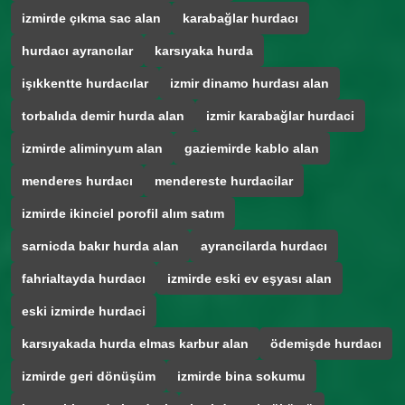
izmirde çıkma sac alan
karabağlar hurdacı
hurdacı ayrancılar
karsıyaka hurda
işıkkentte hurdacılar
izmir dinamo hurdası alan
torbalıda demir hurda alan
izmir karabağlar hurdaci
izmirde aliminyum alan
gaziemirde kablo alan
menderes hurdacı
mendereste hurdacilar
izmirde ikinciel porofil alım satım
sarnicda bakır hurda alan
ayrancilarda hurdacı
fahrialtayda hurdacı
izmirde eski ev eşyası alan
eski izmirde hurdaci
karsıyakada hurda elmas karbur alan
ödemişde hurdacı
izmirde geri dönüşüm
izmirde bina sokumu