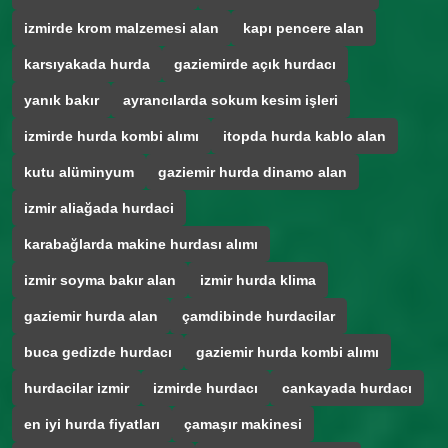
izmirde krom malzemesi alan
kapı pencere alan
karsıyakada hurda
gaziemirde açık hurdacı
yanık bakır
ayrancılarda sokum kesim işleri
izmirde hurda kombi alımı
itopda hurda kablo alan
kutu alüminyum
gaziemir hurda dinamo alan
izmir aliağada hurdaci
karabağlarda makine hurdası alımı
izmir soyma bakır alan
izmir hurda klima
gaziemir hurda alan
çamdibinde hurdacilar
buca gedizde hurdacı
gaziemir hurda kombi alımı
hurdacilar izmir
izmirde hurdacı
cankayada hurdacı
en iyi hurda fiyatları
çamaşır makinesi