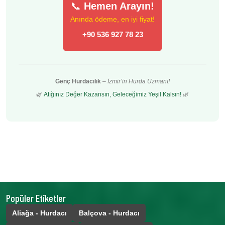
📞
Hemen Arayın!
Anında ödeme, en iyi fiyat!
+90 536 927 78 23
Genç Hurdacılık
–
İzmir’in Hurda Uzmanı!
🌿
Atığınız Değer Kazansın, Geleceğimiz Yeşil Kalsın!
🌿
Popüler Etiketler
Aliağa - Hurdacı
Balçova - Hurdacı