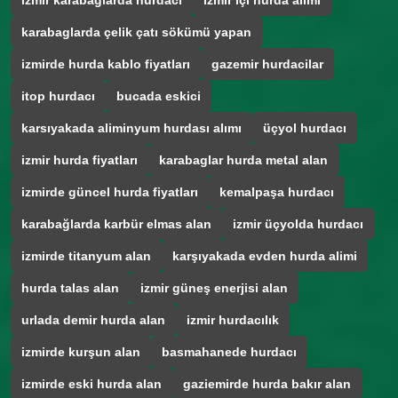
izmir karabağlarda hurdacı
izmir içi hurda alımı
karabaglarda çelik çatı sökümü yapan
izmirde hurda kablo fiyatları
gazemir hurdacilar
itop hurdacı
bucada eskici
karsıyakada aliminyum hurdası alımı
üçyol hurdacı
izmir hurda fiyatları
karabaglar hurda metal alan
izmirde güncel hurda fiyatları
kemalpaşa hurdacı
karabağlarda karbür elmas alan
izmir üçyolda hurdacı
izmirde titanyum alan
karşıyakada evden hurda alimi
hurda talas alan
izmir güneş enerjisi alan
urlada demir hurda alan
izmir hurdacılık
izmirde kurşun alan
basmahanede hurdacı
izmirde eski hurda alan
gaziemirde hurda bakır alan