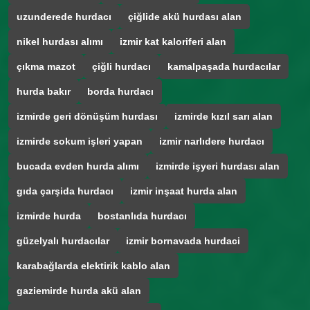
uzunderede hurdacı
çiğlide akü hurdası alan
nikel hurdası alımı
izmir kat kaloriferi alan
çıkma mazot
çiğli hurdacı
kamalpaşada hurdacılar
hurda bakır
borda hurdacı
izmirde geri dönüşüm hurdası
izmirde kızıl sarı alan
izmirde sokum işleri yapan
izmir narlıdere hurdacı
bucada evden hurda alımı
izmirde işyeri hurdası alan
gıda çarşida hurdacı
izmir inşaat hurda alan
izmirde hurda
bostanlıda hurdacı
güzelyalı hurdacılar
izmir bornavada hurdaci
karabağlarda elektirik kablo alan
gaziemirde hurda akü alan