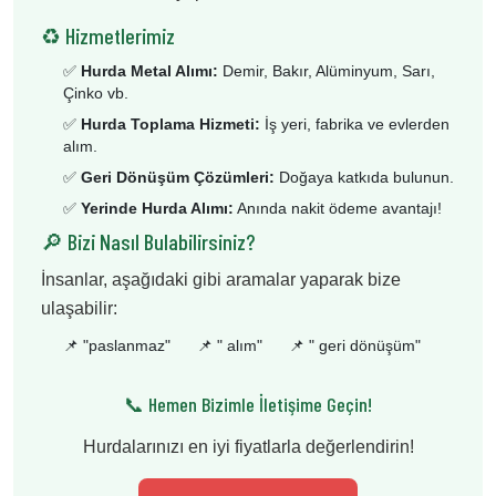
♻️ Hizmetlerimiz
✅
Hurda Metal Alımı:
Demir, Bakır, Alüminyum, Sarı,
Çinko vb.
✅
Hurda Toplama Hizmeti:
İş yeri, fabrika ve evlerden
alım.
✅
Geri Dönüşüm Çözümleri:
Doğaya katkıda bulunun.
✅
Yerinde Hurda Alımı:
Anında nakit ödeme avantajı!
🔎 Bizi Nasıl Bulabilirsiniz?
İnsanlar, aşağıdaki gibi aramalar yaparak bize
ulaşabilir:
📌 "
paslanmaz
"
📌 "
alım
"
📌 "
geri dönüşüm
"
📞 Hemen Bizimle İletişime Geçin!
Hurdalarınızı en iyi fiyatlarla değerlendirin!