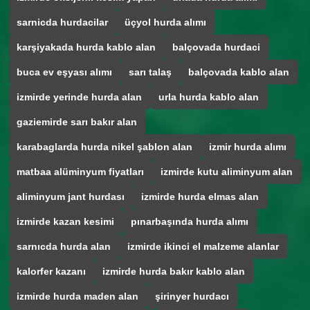
sarnicda hurdacilar
üçyol hurda alımı
karşiyakada hurda kablo alan
balçovada hurdaci
buca ev eşyası alımı
sarı talaş
balçovada kablo alan
izmirde yerinde hurda alan
urla hurda kablo alan
gaziemirde sarı bakır alan
karabaglarda hurda nikel şablon alan
izmir hurda alımı
matbaa alüminyum fiyatları
izmirde kutu aliminyum alan
aliminyum jant hurdası
izmirde hurda elmas alan
izmirde kazan kesimi
pınarbaşında hurda alımı
sarnıcda hurda alan
izmirde ikinci el malzeme alanlar
kalorfer kazanı
izmirde hurda bakır kablo alan
izmirde hurda maden alan
şirinyer hurdacı