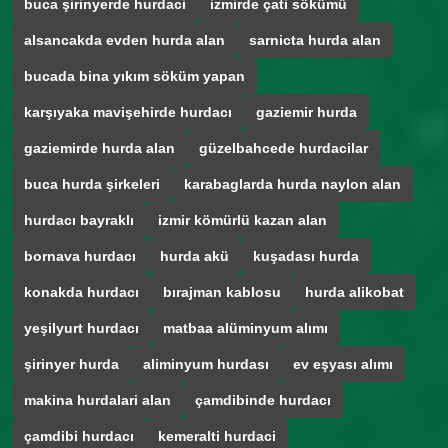
buca şirinyerde hurdaci
izmirde çati sökümü
alsancakda evden hurda alan
sarnicta hurda alan
bucada bina yıkım söküm yapan
karşıyaka mavişehirde hurdacı
gaziemir hurda
gaziemirde hurda alan
güzelbahcede hurdacilar
buca hurda şirkeleri
karabaglarda hurda naylon alan
hurdacı bayraklı
izmir kömürlü kazan alan
bornava hurdacı
hurda akü
kuşadası hurda
konakda hurdacı
bırajman kablosu
hurda alikobat
yeşilyurt hurdacı
matbaa alüminyum alımı
şirinyer hurda
aliminyum hurdası
ev eşyası alımı
makina hurdalari alan
çamdibinde hurdacı
çamdibi hurdacı
kemeralti hurdaci