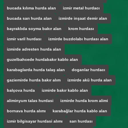
bucada kılıma hurda alan
izmir metal hurdacı
bucada sarı hurda alan
izmirde inşaat demir alan
bayraklıda soyma bakır alan
krom hurdası
izmir varil hurdası
izmirde buzdolabı hurdası alan
izmirde adresten hurda alan
guzelbahcede hurdabakır kablo alan
karabaglarda hurda talaş alan
doganlar hurdacı
gaziemirde hurda bakır alım
izmirde akü hurda alan
balçova hurda
izmirde bakır kablo alan
aliminyum talas hurdasi
izmirde hurda krom alimi
bornava hurda alımı
karabağlar hurda kablo alan
izmir bilgisayar hurdasi alımı
sarı hurdası