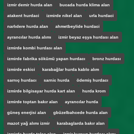
izmir demir hurda alan
bucada hurda klima alan
atakent hurdaci
izmirde nikel alan
urla hurdaci
narlıdere hurda alan
ahmetbeylide hurdaci
ayrancılar hurda alımı
izmir beyaz eşya hurdası alan
izmirde kombi hurdası alan
izmirde fabrika sökümü yapan hurdacı
bronz hurdası
izmirde eskici
karabağlar hurda kablo alım
sarnıç hurdacı
sarnic hurda
ödemiş hurdacı
izmirde bilgisayar hurda kart alan
hurda krom
izmirde toptan bakır alan
ayrancılar hurda
güneş enerjisi alan
gbüzelbahcede hurda alan
mazot yağ alımı izmir
karabaglarda bakır alan