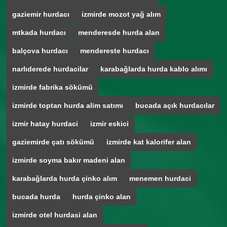
gaziemir hurdacı
izmirde mozot yağ alım
mtkada hurdacı
menderesde hurda alan
balçova hurdacı
mendereste hurdacı
narlıderede hurdacilar
karabağlarda hurda kablo alımı
izmirde fabrika sökümü
izmirde toptan hurda alim satımı
bucada açık hurdacılar
izmir hatay hurdaci
izmir eskici
gaziemirde çatı sökümü
izmirde kat kalorifer alan
izmirde soyma bakır madeni alan
karabağlarda hurda çinko alım
menemen hurdaci
bucada hurda
hurda çinko alan
izmirde otel hurdasi alan