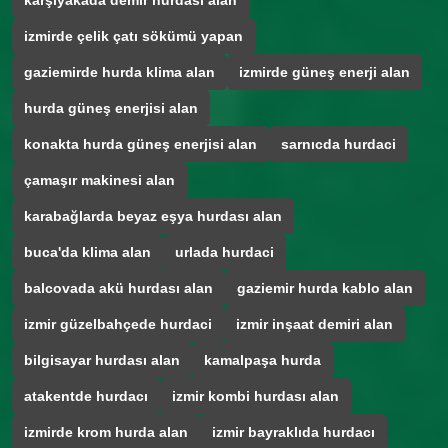
karşıyakada demir hurdası alan
izmirde çelik çatı sökümü yapan
gaziemirde hurda klima alan
izmirde güneş enerji alan
hurda güneş enerjisi alan
konakta hurda güneş enerjisi alan
sarnıcda hurdaci
çamaşır makinesi alan
karabağlarda beyaz eşya hurdası alan
buca'da klima alan
urlada hurdaci
balcovada akü hurdası alan
gaziemir hurda kablo alan
izmir güzelbahçede hurdaci
izmir inşaat demiri alan
bilgisayar hurdası alan
kamalpaşa hurda
atakentde hurdacı
izmir kombi hurdası alan
izmirde krom hurda alan
izmir bayraklıda hurdacı