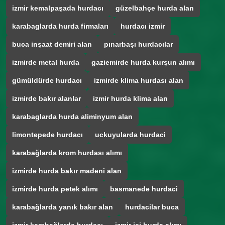
izmir kemalpaşada hurdacı
güzelbahçe hurda alan
karabaglarda hurda firmaları
hurdacı izmir
buca inşaat demiri alan
pınarbaşı hurdacılar
izmirde metal hurda
gaziemirde hurda kurşun alımı
gümüldürde hurdacı
izmirde klima hurdası alan
izmirde bakır alanlar
izmir hurda klima alan
karabaglarda hurda aliminyum alan
limontepede hurdacı
uckuyularda hurdaci
karabağlarda krom hurdası alımı
izmirde hurda bakır madeni alan
izmirde hurda petek alımı
basmanede hurdaci
karabağlarda yanık bakır alan
hurdacilar buca