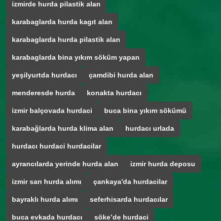
izmirde hurda pilastik alan
karabaglarda hurda kagıt alan
karabaglarda hurda pilastik alan
karabaglarda bina yıkım söküm yapan
yeşilyurtda hurdacı
çamdibi hurda alan
menderesde hurda
konakta hurdacı
izmir balçovada hurdaci
buca bina yıkım sökümü
karabağlarda hurda klima alan
hurdacı urlada
hurdacı hurdaci hurdacilar
ayrancılarda yerinde hurda alan
izmir hurda deposu
izmir sarı hurda alımı
çankaya'da hurdacilar
bayraklı hurda alımı
seferhisarda hurdacılar
buca evkada hurdacı
söke’de hurdaci