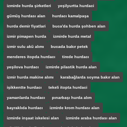
izmirde hurda şirketleri
yeşilyurtta hurdaci
gümüş hurdası alan
hurdacı kamalpaşa
hurda demir fiyatlari
buca'da hurda şohben alan
izmir pimapen hurda
izmirde hurda metal
izmir sulu akü alımı
bucada bakır petek
menderes itopda hurdacı
tirede hurdacı
yeşilova hurdacı
izmirde pilastik hurda alan
izmir hurda makine alımı
karabağlarda soyma bakır alan
işikkentte hurdacı
tekeli itopta hurdaci
yamanlarda hurdacı
pınarbaşı hurda alım
bayraklıda hurdacı
izmirde krom hurdası alan
izmirde inşaat iskelesi alan
izmirde araba hurdası alan