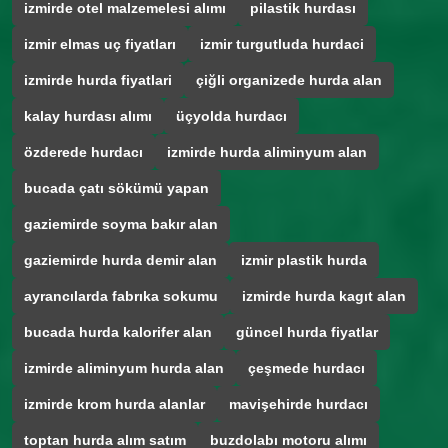
izmirde otel malzemelesi alımı
pilastik hurdası
izmir elmas uç fiyatları
izmir turgutluda hurdaci
izmirde hurda fiyatlari
çiğli organizede hurda alan
kalay hurdası alımı
üçyolda hurdacı
özderede hurdacı
izmirde hurda aliminyum alan
bucada çatı sökümü yapan
gaziemirde soyma bakır alan
gaziemirde hurda demir alan
izmir plastik hurda
ayrancılarda fabrıka sokumu
izmirde hurda kagıt alan
bucada hurda kalorifer alan
güncel hurda fiyatlar
izmirde aliminyum hurda alan
çeşmede hurdacı
izmirde krom hurda alanlar
mavişehirde hurdacı
toptan hurda alım satım
buzdolabı motoru alımı