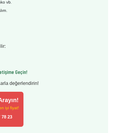
nko vb.
alım.
ir:
etişime Geçin!
larla değerlendirin!
rayın!
 iyi fiyat!
 78 23