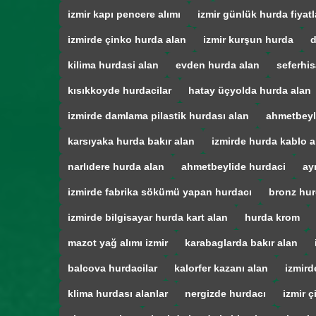
izmir kapı pencere alımı
izmir günlük hurda fiyatl
izmirde çinko hurda alan
izmir kurşun hurda
d
kilima hurdasi alan
evden hurda alan
seferhis
kısıkkoyde hurdacilar
hatay üçyolda hurda alan
izmirde damlama pilastik hurdası alan
ahmetbeyl
karsıyaka hurda bakır alan
izmirde hurda kablo a
narlıdere hurda alan
ahmetbeylide hurdaci
ay
izmirde fabrika sökümü yapan hurdacı
bronz hur
izmirde bilgisayar hurda kart alan
hurda krom
mazot yağ alımı izmir
karabaglarda bakır alan
balcova hurdacilar
kalorfer kazanı alan
izmird
klima hurdası alanlar
nergizde hurdacı
izmir ç