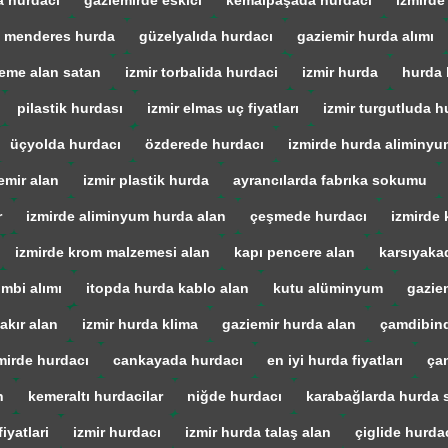
a hurdacı
gaziemirde eskici
kemalpaşada hurdaci
izmirde
menderes hurda
güzelyalıda hurdacı
gaziemir hurda alımı
eme alan satan
izmir torbalida hurdaci
izmir hurda
hurda 
pilastik hurdası
izmir elmas uç fiyatları
izmir turgutluda h
üçyolda hurdacı
özderede hurdacı
izmirde hurda aliminyu
emir alan
izmir plastik hurda
ayrancılarda fabrıka sokumu
r
izmirde aliminyum hurda alan
çeşmede hurdacı
izmirde 
izmirde krom malzemesi alan
kapı pencere alan
karsıyaka
mbi alımı
itopda hurda kablo alan
kutu alüminyum
gazie
akır alan
izmir hurda klima
gaziemir hurda alan
çamdibind
mirde hurdacı
cankayada hurdacı
en iyi hurda fiyatları
ça
n
kemeraltı hurdacilar
niğde hurdacı
karabağlarda hurda s
iyatlari
izmir hurdacı
izmir hurda talaş alan
çiglide hurda