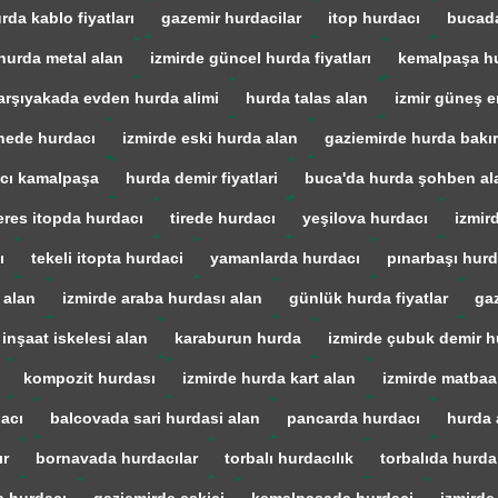
rda kablo fiyatları
gazemir hurdacilar
itop hurdacı
bucada
hurda metal alan
izmirde güncel hurda fiyatları
kemalpaşa h
arşıyakada evden hurda alimi
hurda talas alan
izmir güneş en
ede hurdacı
izmirde eski hurda alan
gaziemirde hurda bakır
cı kamalpaşa
hurda demir fiyatlari
buca'da hurda şohben al
res itopda hurdacı
tirede hurdacı
yeşilova hurdacı
izmir
ı
tekeli itopta hurdaci
yamanlarda hurdacı
pınarbaşı hurd
 alan
izmirde araba hurdası alan
günlük hurda fiyatlar
gaz
 inşaat iskelesi alan
karaburun hurda
izmirde çubuk demir h
kompozit hurdası
izmirde hurda kart alan
izmirde matba
acı
balcovada sari hurdasi alan
pancarda hurdacı
hurda 
ır
bornavada hurdacılar
torbalı hurdacılık
torbalıda hurda