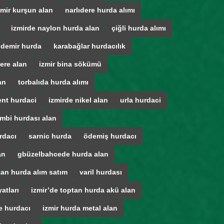
zmir kurşun alan
narlıdere hurda alımı
izmirde naylon hurda alan
çiğli hurda alımı
 demir hurda
karabağlar hurdacılık
ere alan
izmir bina sökümü
an
torbalıda hurda alımı
ent hurdaci
izmirde nikel alan
urla hurdaci
mbi hurdası alan
rdacı
sarnic hurda
ödemiş hurdacı
an
gbüzelbahcede hurda alan
tan hurda alım satım
varil hurdası
atları
izmir’de toptan hurda akü alan
e hurdacı
izmir hurda metal alan