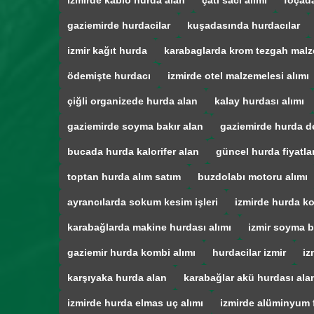
izmirde kablo hurda alan
çatı sacı alımı
foçad
gaziemirde hurdacilar
kuşadasında hurdacılar
izmir kağıt hurda
karabaglarda krom tezgah malz
ödemişte hurdacı
izmirde otel malzemelesi alımı
çiğli organizede hurda alan
kalay hurdası alımı
gaziemirde soyma bakır alan
gaziemirde hurda d
bucada hurda kalorifer alan
güncel hurda fiyatla
toptan hurda alım satım
buzdolabı motoru alımı
ayrancılarda sokum kesim işleri
izmirde hurda ko
karabağlarda makine hurdası alımı
izmir soyma b
gaziemir hurda kombi alımı
hurdacilar izmir
iz
karşıyaka hurda alan
karabağlar akü hurdası ala
izmirde hurda elmas uç alımı
izmirde alüminyum f