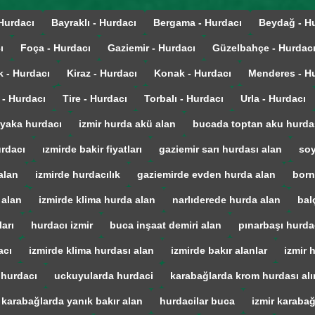
 Hurdacı
Bayraklı - Hurdacı
Bergama - Hurdacı
Beydağ - H
ı
Foça - Hurdacı
Gaziemir - Hurdacı
Güzelbahçe - Hurdac
k - Hurdacı
Kiraz - Hurdacı
Konak - Hurdacı
Menderes - H
 - Hurdacı
Tire - Hurdacı
Torbalı - Hurdacı
Urla - Hurdacı
yaka hurdacı
izmir hurda akü alan
bucada toptan aku hurda
urdacı
ızmirde bakir fiyatları
gaziemir sarı hurdası alan
soy
alan
izmirde hurdacılık
gaziemirde evden hurda alan
born
 alan
izmirde klima hurda alan
narlıderede hurda alan
bal
arı
hurdacı izmir
buca inşaat demiri alan
pınarbaşı hurda
acı
izmirde klima hurdası alan
izmirde bakır alanlar
izmir 
 hurdacı
uckuyularda hurdaci
karabağlarda krom hurdası alı
karabağlarda yanık bakır alan
hurdacilar buca
izmir karaba