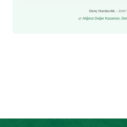
Genç Hurdacılık
–
İzmir
🌿
Atığınız Değer Kazansın, Gel