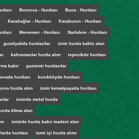
urdacı
Bornova - Hurdacı
Buca - Hurdacı
ı
Karabağlar - Hurdacı
Karaburun - Hurdacı
urdacı
Menemen - Hurdacı
Narlıdere - Hurdacı
guzelyalida hurdacilar
izmir hurda kablo alan
sı
kahramanlar hurda alım
tepecikde hurdacı
ma bakır
gaziemir hurdacılar
ovada hurdacı
kusıkköyde hurdacı
çova hurda alım
izmir kemalpaşada hurdacı
cılar
izmirde metal hurda
hurda klima alan
mı
izmirde hurda bakır madeni alan
ğlarda hurdacı
izmir içi hurda alımı