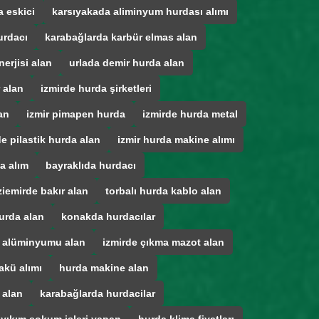
 eskici
karsıyakada aliminyum hurdası alımı
urdacı
karabağlarda karbür elmas alan
erjisi alan
urlada demir hurda alan
 alan
izmirde hurda şirketleri
an
izmir pimapen hurda
izmirde hurda metal
de pilastik hurda alan
izmir hurda makine alımı
a alım
bayraklıda hurdacı
iemirde bakır alan
torbalı hurda kablo alan
urda alan
konakda hurdacılar
a alüminyumu alan
izmirde çıkma mazot alan
akü alımı
hurda makine alan
 alan
karabağlarda hurdacilar