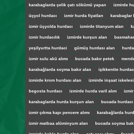
karabaglarda çelik çatı sökümü yapan
izmirde hu
üçyol hurdacı
izmir hurda fiyatları
karabaglar 
izmir üçyolda hurdacı
izmirde titanyum alan
k
izmir hurdacılık
izmirde kurşun alan
basmahan
yeşilyurtta hurdaci
gümüş hurdası alan
hurda
izmir sulu akü alımı
bucada bakır petek
mende
karabağlarda soyma bakır alan
işikkentte hurdac
izmirde krom hurdası alan
izmirde inşaat iskelesi
begosta hurdacı
izmirde hurda varil alım
izmir
karabaglarda hurda kurşun alan
bucada hurdacı
izmir çıkma kapı pencere alımı
karabağlarda hurd
izmir matbaa alüminyum alan
bucada soyma bak