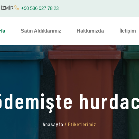
/ İZMİR
+90 536 927 78 23
fa
Satın Aldıklarımız
Hakkımızda
İletişim
ödemişte hurdac
Anasayfa
/ Etiketlerimiz