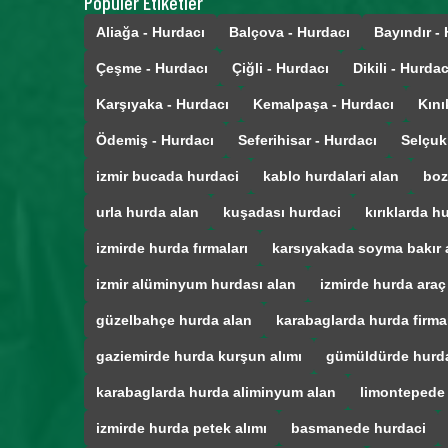
Popüler Etiketler
Aliağa - Hurdacı
Balçova - Hurdacı
Bayındır -
Çeşme - Hurdacı
Çiğli - Hurdacı
Dikili - Hurdac
Karşıyaka - Hurdacı
Kemalpaşa - Hurdacı
Kını
Ödemiş - Hurdacı
Seferihisar - Hurdacı
Selçuk
izmir bucada hurdaci
kablo hurdalari alan
boz
urla hurda alan
kuşadası hurdaci
kırıklarda h
izmirde hurda fırmaları
karsıyakada soyma bakır 
izmir alüminyum hurdası alan
izmirde hurda araç
güzelbahçe hurda alan
karabaglarda hurda firmal
gaziemirde hurda kurşun alımı
gümüldürde hurd
karabaglarda hurda aliminyum alan
limontepede
izmirde hurda petek alımı
basmanede hurdaci