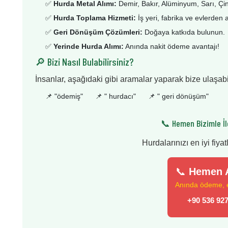
✅
Hurda Metal Alımı:
Demir, Bakır, Alüminyum, Sarı, Çi
✅
Hurda Toplama Hizmeti:
İş yeri, fabrika ve evlerden 
✅
Geri Dönüşüm Çözümleri:
Doğaya katkıda bulunun.
✅
Yerinde Hurda Alımı:
Anında nakit ödeme avantajı!
🔎 Bizi Nasıl Bulabilirsiniz?
İnsanlar, aşağıdaki gibi aramalar yaparak bize ulaşabil
📌 "
ödemiş
"
📌 "
hurdacı
"
📌 "
geri dönüşüm
"
📞 Hemen Bizimle İl
Hurdalarınızı en iyi fiyat
📞
Hemen A
Anında ödeme, en
+90 536 927