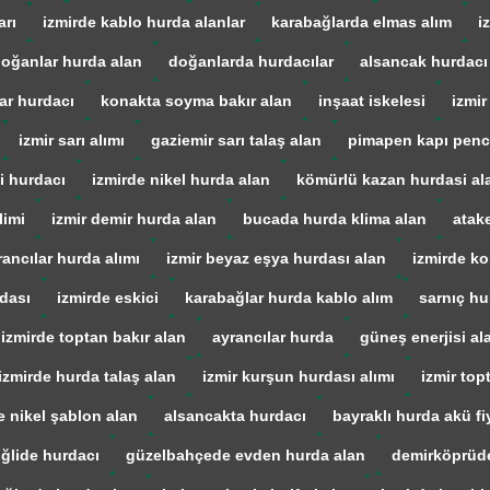
arı
izmirde kablo hurda alanlar
karabağlarda elmas alım
i
oğanlar hurda alan
doğanlarda hurdacılar
alsancak hurdacı
ar hurdacı
konakta soyma bakır alan
inşaat iskelesi
izmir
izmir sarı alımı
gaziemir sarı talaş alan
pimapen kapı penc
i hurdacı
izmirde nikel hurda alan
kömürlü kazan hurdasi al
limi
izmir demir hurda alan
bucada hurda klima alan
atak
rancılar hurda alımı
izmir beyaz eşya hurdası alan
izmirde ko
dası
izmirde eskici
karabağlar hurda kablo alım
sarnıç hu
izmirde toptan bakır alan
ayrancılar hurda
güneş enerjisi al
izmirde hurda talaş alan
izmir kurşun hurdası alımı
izmir top
e nikel şablon alan
alsancakta hurdacı
bayraklı hurda akü fiy
iğlide hurdacı
güzelbahçede evden hurda alan
demirköprüd