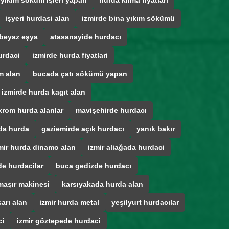
 yıkım sokum işleri yapan
hurda klima fiyatları
işyeri hurdasi alan
izmirde bina yıkım sökümü
beyaz eşya
atasanayide hurdacı
urdaci
izmirde hurda fiyatlari
m alan
bucada çatı sökümü yapan
izmirde hurda kagıt alan
krom hurda alanlar
mavişehirde hurdacı
da hurda
gaziemirde açık hurdacı
yanık bakır
mir hurda dinamo alan
izmir aliağada hurdaci
e hurdacilar
buca gedizde hurdacı
maşır makinesi
karsıyakada hurda alan
arı alan
izmir hurda metal
yeşilyurt hurdacılar
ci
izmir göztepede hurdaci