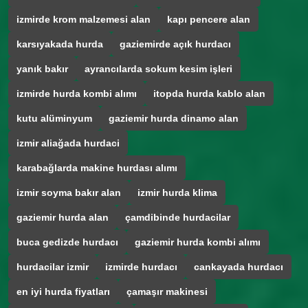
izmirde krom malzemesi alan
kapı pencere alan
karsıyakada hurda
gaziemirde açık hurdacı
yanık bakır
ayrancılarda sokum kesim işleri
izmirde hurda kombi alımı
itopda hurda kablo alan
kutu alüminyum
gaziemir hurda dinamo alan
izmir aliağada hurdaci
karabağlarda makine hurdası alımı
izmir soyma bakır alan
izmir hurda klima
gaziemir hurda alan
çamdibinde hurdacilar
buca gedizde hurdacı
gaziemir hurda kombi alımı
hurdacilar izmir
izmirde hurdacı
cankayada hurdacı
en iyi hurda fiyatları
çamaşır makinesi