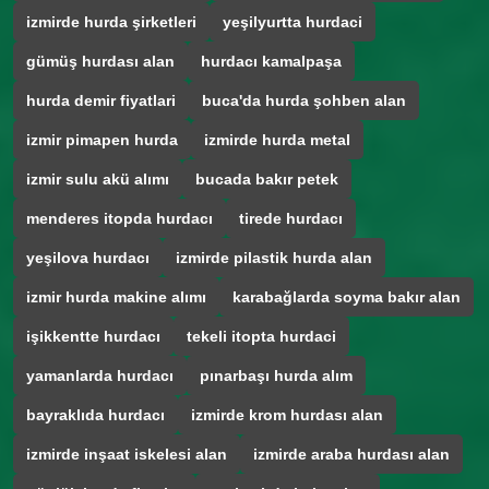
izmirde hurda şirketleri
yeşilyurtta hurdaci
gümüş hurdası alan
hurdacı kamalpaşa
hurda demir fiyatlari
buca'da hurda şohben alan
izmir pimapen hurda
izmirde hurda metal
izmir sulu akü alımı
bucada bakır petek
menderes itopda hurdacı
tirede hurdacı
yeşilova hurdacı
izmirde pilastik hurda alan
izmir hurda makine alımı
karabağlarda soyma bakır alan
işikkentte hurdacı
tekeli itopta hurdaci
yamanlarda hurdacı
pınarbaşı hurda alım
bayraklıda hurdacı
izmirde krom hurdası alan
izmirde inşaat iskelesi alan
izmirde araba hurdası alan