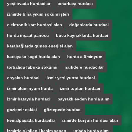
yeşilovada hurdacilar
pınarbaşı hurdacı
izmirde bina yıkim söküm işleri
elektronik kart hurdasi alan
doğanlarda hurdaci
hurda inşaat panosu
buca kaynaklarda hurdaci
karabağlarda güneş enerjisi alan
karsıyaka kagıt hurda alan
hurda alüminyum
torbalıda fabrika sökümü
narlıdere hurdacilar
enyakın hurdaci
izmir yeşilyurtta hurdaci
izmir alüminyum hurda
izmir toptan hurdacı
izmir hatayda hurdaci
bayraklı evden hurda alım
gaziemir eskici
göztepede hurdacı
kemalpaşada hurdacilar
izmirde kurşun hurdası alan
izmirde oksijenli kesim yapan
urlada hurda alımı