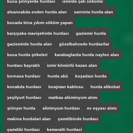
buca şirinyerde hurdaci
izmirde çati sökümü
alsancakda evden hurda alan
sarnicta hurda alan
bucada bina yıkım söküm yapan
karşıyaka mavişehirde hurdacı
gaziemir hurda
gaziemirde hurda alan
güzelbahcede hurdacilar
buca hurda şirkeleri
karabaglarda hurda naylon alan
hurdacı bayraklı
izmir kömürlü kazan alan
bornava hurdacı
hurda akü
kuşadası hurda
konakda hurdacı
bırajman kablosu
hurda alikobat
yeşilyurt hurdacı
matbaa alüminyum alımı
şirinyer hurda
aliminyum hurdası
ev eşyası alımı
makina hurdalari alan
çamdibinde hurdacı
çamdibi hurdacı
kemeralti hurdaci