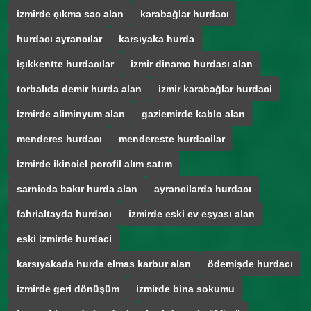
izmirde çıkma sac alan
karabağlar hurdacı
hurdacı ayrancılar
karsıyaka hurda
işıkkentte hurdacılar
izmir dinamo hurdası alan
torbalıda demir hurda alan
izmir karabağlar hurdaci
izmirde aliminyum alan
gaziemirde kablo alan
menderes hurdacı
mendereste hurdacilar
izmirde ikinciel porofil alım satım
sarnicda bakır hurda alan
ayrancilarda hurdacı
fahrialtayda hurdacı
izmirde eski ev eşyası alan
eski izmirde hurdaci
karsıyakada hurda elmas karbur alan
ödemişde hurdacı
izmirde geri dönüşüm
izmirde bina sokumu