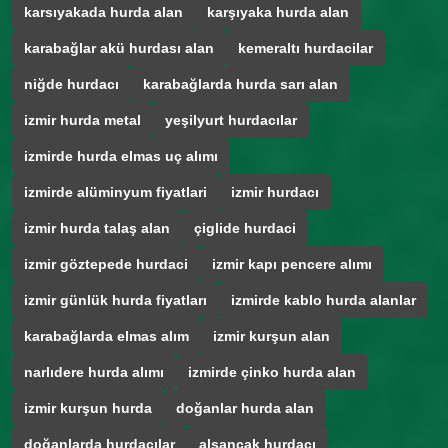
karsıyakada hurda alan
karşıyaka hurda alan
karabağlar akü hurdası alan
kemeraltı hurdacilar
niğde hurdacı
karabağlarda hurda sarı alan
izmir hurda metal
yeşilyurt hurdacılar
izmirde hurda elmas uç alımı
izmirde alüminyum fiyatlari
izmir hurdacı
izmir hurda talaş alan
çiglide hurdaci
izmir göztepede hurdaci
izmir kapı pencere alımı
izmir günlük hurda fiyatları
izmirde kablo hurda alanlar
karabağlarda elmas alım
izmir kurşun alan
narlıdere hurda alımı
izmirde çinko hurda alan
izmir kurşun hurda
doğanlar hurda alan
doğanlarda hurdacılar
alsancak hurdacı