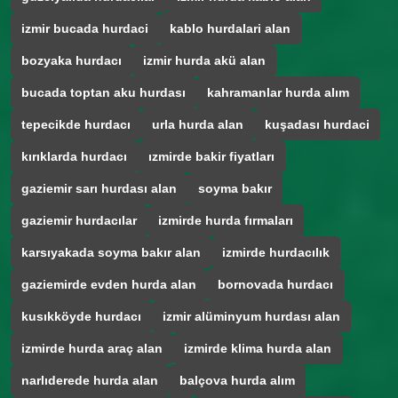
izmir bucada hurdaci
kablo hurdalari alan
bozyaka hurdacı
izmir hurda akü alan
bucada toptan aku hurdası
kahramanlar hurda alım
tepecikde hurdacı
urla hurda alan
kuşadası hurdaci
kırıklarda hurdacı
ızmirde bakir fiyatları
gaziemir sarı hurdası alan
soyma bakır
gaziemir hurdacılar
izmirde hurda fırmaları
karsıyakada soyma bakır alan
izmirde hurdacılık
gaziemirde evden hurda alan
bornovada hurdacı
kusıkköyde hurdacı
izmir alüminyum hurdası alan
izmirde hurda araç alan
izmirde klima hurda alan
narlıderede hurda alan
balçova hurda alım