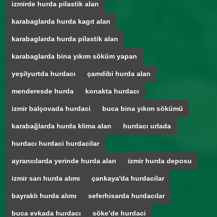
izmirde hurda pilastik alan
karabaglarda hurda kagıt alan
karabaglarda hurda pilastik alan
karabaglarda bina yıkım söküm yapan
yeşilyurtda hurdacı
çamdibi hurda alan
menderesde hurda
konakta hurdacı
izmir balçovada hurdaci
buca bina yıkım sökümü
karabağlarda hurda klima alan
hurdacı urlada
hurdacı hurdaci hurdacilar
ayrancılarda yerinde hurda alan
izmir hurda deposu
izmir sarı hurda alımı
çankaya'da hurdacilar
bayraklı hurda alımı
seferhisarda hurdacılar
buca evkada hurdacı
söke’de hurdaci