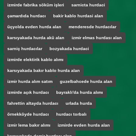
izmirde fabrika söküm işleri
sarnicta hurdaci
çamardıda hurdacı
bakir kablo hurdasi alan
üçyolda evden hurda alan
menderesde hurdacılar
karsıyakada hurda akü alan
izmir elmas hurdası alan
sarniç hurdacılar
bozyakada hurdaci
izmirde elektirik kablo alımı
karsıyakada bakır kablo hurda alan
izmir hurda alım satım
guzelbahcede hurda alan
izmirde açık hurdacı
bayraklı'da hurda alımı
fahrettin altayda hurdacı
urlada hurda
örnekköyde hurdacı
hurdacı torbalı
izmir lema bakır alımı
izmirde evden hurda alan