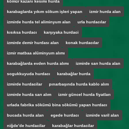
kömür kazanı kesımı hurda
karabaglarda yıkım sökum işleri yapan
izmir hurda alan
izmirde hurda tel aliminyum alan
urla hurdacılar
kısıksa hurdacı
karşıyaka hurdaci
izmirde demir hurdası alan
konak hurdacılar
izmir matbaa alüminyum alımı
karabağlarda evden hurda alımı
izmirde sarı hurda alan
sogukkuyuda hurdacı
karabağlar hurda
izmirde hurdacilar
pınarbaşında hurda kablo alım
izmirde hurda sarı alım
izmir güncel hurda fiyatları
urlada fabrika sökümü bina sökümü yapan hurdacı
bucada hurda alan
egede hurdacı
izmirde varil alan
niğde’de hurdacilar
karabağlar hurdacilar