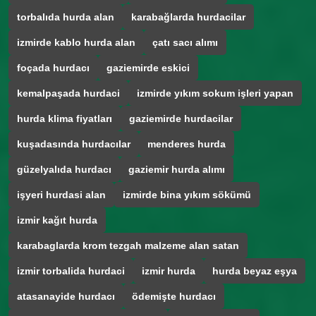
torbalıda hurda alan
karabağlarda hurdacilar
izmirde kablo hurda alan
çatı sacı alımı
foçada hurdacı
gaziemirde eskici
kemalpaşada hurdaci
izmirde yıkım sokum işleri yapan
hurda klima fiyatları
gaziemirde hurdacilar
kuşadasında hurdacılar
menderes hurda
güzelyalıda hurdacı
gaziemir hurda alımı
işyeri hurdasi alan
izmirde bina yıkım sökümü
izmir kağıt hurda
karabaglarda krom tezgah malzeme alan satan
izmir torbalida hurdaci
izmir hurda
hurda beyaz eşya
atasanayide hurdacı
ödemişte hurdacı