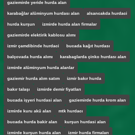
gaziemirde yeride hurda alan
karabağlar alüminyum hurdası alan
alsancakda hurdaci
hurda kurşun
izmirde hurda alan firmalar
gaziemirde elektirik kablosu alımı
izmir çamdibinde hurdaci
bucada kağıt hurdası
balçovada hurda alımı
karabaglarda çinko hurdası alan
izmirde alüminyum hurda alanlar
gaziemir hurda alım satım
izmir bakır hurda
bakır talaşı
izmirde demir fiyatları
bucada işyeri hurdasi alan
gaziemirde hurda krom alan
izmirde kuru akü alan
mtk hurdacı
bucada hurda bakir alan
kurşun hurdasi alan
izmirde kurşun hurda alan
izmir hurda firmaları