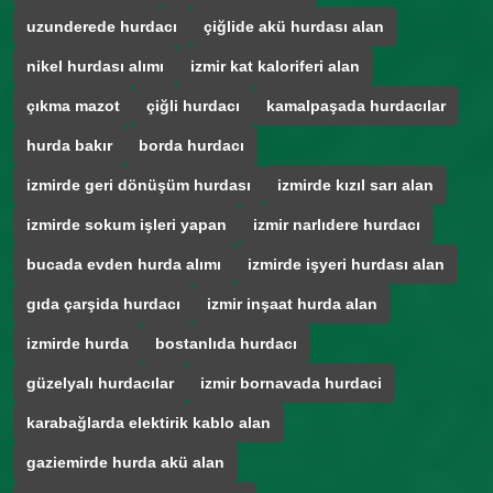
uzunderede hurdacı
çiğlide akü hurdası alan
nikel hurdası alımı
izmir kat kaloriferi alan
çıkma mazot
çiğli hurdacı
kamalpaşada hurdacılar
hurda bakır
borda hurdacı
izmirde geri dönüşüm hurdası
izmirde kızıl sarı alan
izmirde sokum işleri yapan
izmir narlıdere hurdacı
bucada evden hurda alımı
izmirde işyeri hurdası alan
gıda çarşida hurdacı
izmir inşaat hurda alan
izmirde hurda
bostanlıda hurdacı
güzelyalı hurdacılar
izmir bornavada hurdaci
karabağlarda elektirik kablo alan
gaziemirde hurda akü alan