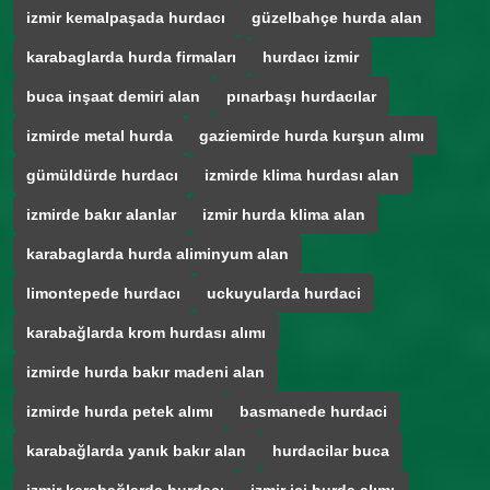
izmir kemalpaşada hurdacı
güzelbahçe hurda alan
karabaglarda hurda firmaları
hurdacı izmir
buca inşaat demiri alan
pınarbaşı hurdacılar
izmirde metal hurda
gaziemirde hurda kurşun alımı
gümüldürde hurdacı
izmirde klima hurdası alan
izmirde bakır alanlar
izmir hurda klima alan
karabaglarda hurda aliminyum alan
limontepede hurdacı
uckuyularda hurdaci
karabağlarda krom hurdası alımı
izmirde hurda bakır madeni alan
izmirde hurda petek alımı
basmanede hurdaci
karabağlarda yanık bakır alan
hurdacilar buca