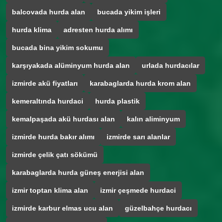
balcovada hurda alan
bucada yikim işleri
hurda klima
adresten hurda alımı
bucada bina yikim sokumu
karşıyakada alüminyum hurda alan
urlada hurdacılar
izmirde akü fiyatları
karabaglarda hurda krom alan
kemeraltında hurdaci
hurda plastik
kemalpaşada akü hurdası alan
kalın aliminyum
izmirde hurda bakır alımı
izmirde sarı alanlar
izmirde çelik çatı sökümü
karabaglarda hurda güneş enerjisi alan
izmir toptan klima alan
izmir çeşmede hurdaci
izmirde karbur elmas ucu alan
güzelbahçe hurdacı