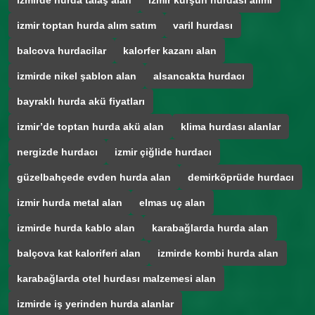
izmirde hurda talaş alan
izmir kurşun hurdası alımı
izmir toptan hurda alım satım
varil hurdası
balcova hurdacilar
kalorfer kazanı alan
izmirde nikel şablon alan
alsancakta hurdacı
bayraklı hurda akü fiyatları
izmir’de toptan hurda akü alan
klima hurdası alanlar
nergizde hurdacı
izmir çiğlide hurdacı
güzelbahçede evden hurda alan
demirköprüde hurdacı
izmir hurda metal alan
elmas uç alan
izmirde hurda kablo alan
karabağlarda hurda alan
balçova kat kaloriferi alan
izmirde kombi hurda alan
karabağlarda otel hurdası malzemesi alan
izmirde iş yerinden hurda alanlar