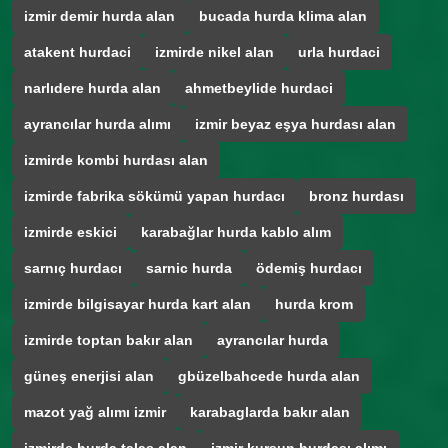
izmir demir hurda alan
bucada hurda klima alan
atakent hurdaci
izmirde nikel alan
urla hurdaci
narlıdere hurda alan
ahmetbeylide hurdaci
ayrancılar hurda alımı
izmir beyaz eşya hurdası alan
izmirde kombi hurdası alan
izmirde fabrika sökümü yapan hurdacı
bronz hurdası
izmirde eskici
karabağlar hurda kablo alım
sarnıç hurdacı
sarnic hurda
ödemiş hurdacı
izmirde bilgisayar hurda kart alan
hurda krom
izmirde toptan bakır alan
ayrancılar hurda
güneş enerjisi alan
gbüzelbahcede hurda alan
mazot yağ alımı izmir
karabaglarda bakır alan