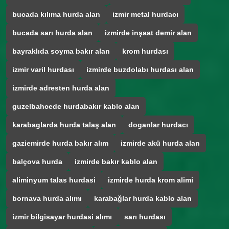
bucada kılıma hurda alan
izmir metal hurdacı
bucada sarı hurda alan
izmirde inşaat demir alan
bayraklıda soyma bakır alan
krom hurdası
izmir varil hurdası
izmirde buzdolabı hurdası alan
izmirde adresten hurda alan
guzelbahcede hurdabakır kablo alan
karabaglarda hurda talaş alan
doganlar hurdacı
gaziemirde hurda bakır alım
izmirde akü hurda alan
balçova hurda
izmirde bakır kablo alan
aliminyum talas hurdasi
izmirde hurda krom alimi
bornava hurda alımı
karabağlar hurda kablo alan
izmir bilgisayar hurdasi alımı
sarı hurdası