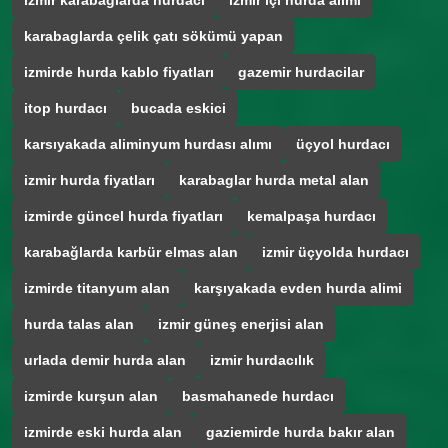
izmir karabağlarda hurdacı
izmir içi hurda alımı
karabaglarda çelik çatı sökümü yapan
izmirde hurda kablo fiyatları
gazemir hurdacilar
itop hurdacı
bucada eskici
karsıyakada aliminyum hurdası alımı
üçyol hurdacı
izmir hurda fiyatları
karabaglar hurda metal alan
izmirde güncel hurda fiyatları
kemalpaşa hurdacı
karabağlarda karbür elmas alan
izmir üçyolda hurdacı
izmirde titanyum alan
karşıyakada evden hurda alimi
hurda talas alan
izmir güneş enerjisi alan
urlada demir hurda alan
izmir hurdacılık
izmirde kurşun alan
basmahanede hurdacı
izmirde eski hurda alan
gaziemirde hurda bakır alan