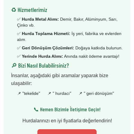
♻️ Hizmetlerimiz
✅
Hurda Metal Alımı:
Demir, Bakır, Alüminyum, Sarı,
Çinko vb.
✅
Hurda Toplama Hizmeti:
İş yeri, fabrika ve evlerden
alım.
✅
Geri Dönüşüm Çözümleri:
Doğaya katkıda bulunun.
✅
Yerinde Hurda Alımı:
Anında nakit ödeme avantajı!
🔎 Bizi Nasıl Bulabilirsiniz?
İnsanlar, aşağıdaki gibi aramalar yaparak bize
ulaşabilir:
📌 "
tekelide
"
📌 "
hurdacı
"
📌 "
geri dönüşüm
"
📞 Hemen Bizimle İletişime Geçin!
Hurdalarınızı en iyi fiyatlarla değerlendirin!