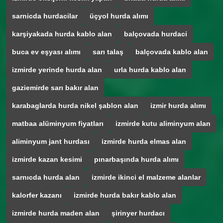
sarnicda hurdacilar
üçyol hurda alımı
karşiyakada hurda kablo alan
balçovada hurdaci
buca ev eşyası alımı
sarı talaş
balçovada kablo alan
izmirde yerinde hurda alan
urla hurda kablo alan
gaziemirde sarı bakır alan
karabaglarda hurda nikel şablon alan
izmir hurda alımı
matbaa alüminyum fiyatları
izmirde kutu aliminyum alan
aliminyum jant hurdası
izmirde hurda elmas alan
izmirde kazan kesimi
pınarbaşında hurda alımı
sarnıcda hurda alan
izmirde ikinci el malzeme alanlar
kalorfer kazanı
izmirde hurda bakır kablo alan
izmirde hurda maden alan
şirinyer hurdacı