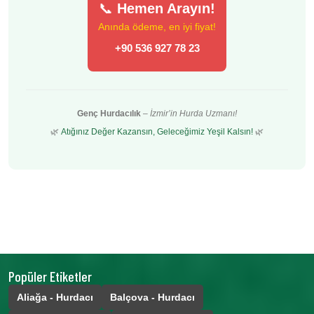
📞
Hemen Arayın!
Anında ödeme, en iyi fiyat!
+90 536 927 78 23
Genç Hurdacılık
–
İzmir’in Hurda Uzmanı!
🌿
Atığınız Değer Kazansın, Geleceğimiz Yeşil Kalsın!
🌿
Popüler Etiketler
Aliağa - Hurdacı
Balçova - Hurdacı