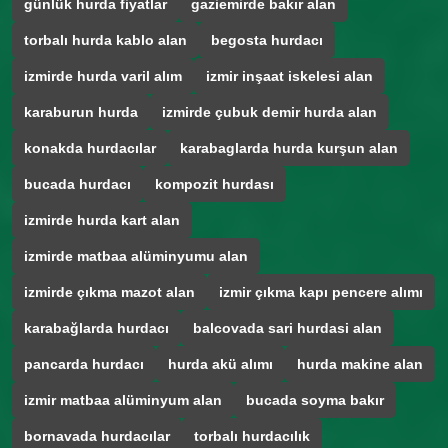
günlük hurda fiyatlar
gaziemirde bakır alan
torbalı hurda kablo alan
begosta hurdacı
izmirde hurda varil alım
izmir inşaat iskelesi alan
karaburun hurda
izmirde çubuk demir hurda alan
konakda hurdacılar
karabaglarda hurda kurşun alan
bucada hurdacı
kompozit hurdası
izmirde hurda kart alan
izmirde matbaa alüminyumu alan
izmirde çıkma mazot alan
izmir çıkma kapı pencere alımı
karabağlarda hurdacı
balcovada sari hurdasi alan
pancarda hurdacı
hurda akü alımı
hurda makine alan
izmir matbaa alüminyum alan
bucada soyma bakır
bornavada hurdacılar
torbalı hurdacılık