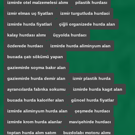
izmirde otel malzemelesi alımı
pilastik hurdası
izmir elmas uç fiyatları
izmir turgutluda hurdaci
izmirde hurda fiyatlari
çiğli organizede hurda alan
kalay hurdası alımı
üçyolda hurdacı
özderede hurdacı
izmirde hurda aliminyum alan
bucada çatı sökümü yapan
gaziemirde soyma bakır alan
gaziemirde hurda demir alan
izmir plastik hurda
ayrancılarda fabrıka sokumu
izmirde hurda kagıt alan
bucada hurda kalorifer alan
güncel hurda fiyatlar
izmirde aliminyum hurda alan
çeşmede hurdacı
izmirde krom hurda alanlar
mavişehirde hurdacı
toptan hurda alım satım
buzdolabı motoru alımı