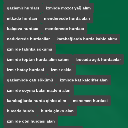
gaziemir hurdacı
izmirde mozot yağ alım
mtkada hurdacı
menderesde hurda alan
balçova hurdacı
mendereste hurdacı
narlıderede hurdacilar
karabağlarda hurda kablo alımı
izmirde fabrika sökümü
izmirde toptan hurda alim satımı
bucada açık hurdacılar
izmir hatay hurdaci
izmir eskici
gaziemirde çatı sökümü
izmirde kat kalorifer alan
izmirde soyma bakır madeni alan
karabağlarda hurda çinko alım
menemen hurdaci
bucada hurda
hurda çinko alan
izmirde otel hurdasi alan