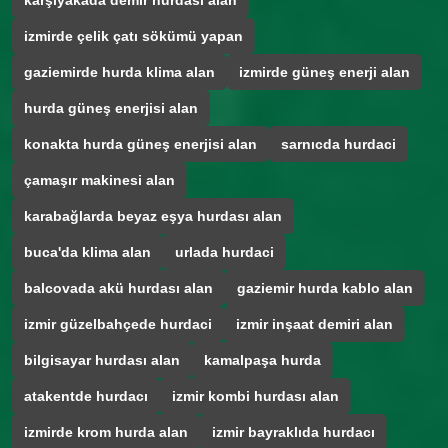
karşıyakada demir hurdası alan
izmirde çelik çatı sökümü yapan
gaziemirde hurda klima alan
izmirde güneş enerji alan
hurda güneş enerjisi alan
konakta hurda güneş enerjisi alan
sarnıcda hurdaci
çamaşır makinesi alan
karabağlarda beyaz eşya hurdası alan
buca'da klima alan
urlada hurdaci
balcovada akü hurdası alan
gaziemir hurda kablo alan
izmir güzelbahçede hurdaci
izmir inşaat demiri alan
bilgisayar hurdası alan
kamalpaşa hurda
atakentde hurdacı
izmir kombi hurdası alan
izmirde krom hurda alan
izmir bayraklıda hurdacı