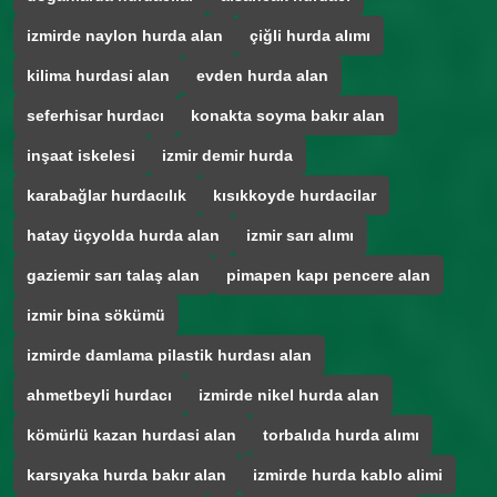
izmirde naylon hurda alan
çiğli hurda alımı
kilima hurdasi alan
evden hurda alan
seferhisar hurdacı
konakta soyma bakır alan
inşaat iskelesi
izmir demir hurda
karabağlar hurdacılık
kısıkkoyde hurdacilar
hatay üçyolda hurda alan
izmir sarı alımı
gaziemir sarı talaş alan
pimapen kapı pencere alan
izmir bina sökümü
izmirde damlama pilastik hurdası alan
ahmetbeyli hurdacı
izmirde nikel hurda alan
kömürlü kazan hurdasi alan
torbalıda hurda alımı
karsıyaka hurda bakır alan
izmirde hurda kablo alimi