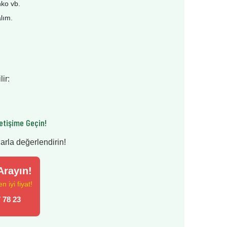
nko vb.
alım.
ir:
etişime Geçin!
larla değerlendirin!
rayın!
 iyi fiyat!
 78 23