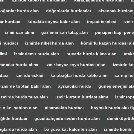
arı
izmirde kablo hurda alanlar
karabağlarda elmas alım
i
oğanlar hurda alan
doğanlarda hurdacılar
alsancak hurdacı
ar hurdacı
konakta soyma bakır alan
inşaat iskelesi
izmir
izmir sarı alımı
gaziemir sarı talaş alan
pimapen kapı penc
i hurdacı
izmirde nikel hurda alan
kömürlü kazan hurdasi al
limi
izmir demir hurda alan
bucada hurda klima alan
atak
rancılar hurda alımı
izmir beyaz eşya hurdası alan
izmirde ko
dası
izmirde eskici
karabağlar hurda kablo alım
sarnıç hu
izmirde toptan bakır alan
ayrancılar hurda
güneş enerjisi al
izmirde hurda talaş alan
izmir kurşun hurdası alımı
izmir top
e nikel şablon alan
alsancakta hurdacı
bayraklı hurda akü fiy
iğlide hurdacı
güzelbahçede evden hurda alan
demirköprüd
ağlarda hurda alan
balçova kat kaloriferi alan
izmirde kombi