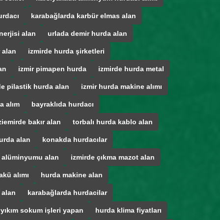
urdacı
karabağlarda karbür elmas alan
erjisi alan
urlada demir hurda alan
 alan
izmirde hurda şirketleri
an
izmir pimapen hurda
izmirde hurda metal
de pilastik hurda alan
izmir hurda makine alımı
a alım
bayraklıda hurdacı
iemirde bakır alan
torbalı hurda kablo alan
urda alan
konakda hurdacılar
a alüminyumu alan
izmirde çıkma mazot alan
akü alımı
hurda makine alan
 alan
karabağlarda hurdacilar
 yıkım sokum işleri yapan
hurda klima fiyatları