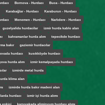
urdacı
Bornova - Hurdacı
Buca - Hurdacı
ı
Karabağlar - Hurdacı
Karaburun - Hurdacı
urdacı
Menemen - Hurdacı
Narlıdere - Hurdacı
guzelyalida hurdacilar
izmir hurda kablo alan
sı
kahramanlar hurda alım
tepecikde hurdacı
ma bakır
gaziemir hurdacılar
ovada hurdacı
kusıkköyde hurdacı
çova hurda alım
izmir kemalpaşada hurdacı
cılar
izmirde metal hurda
hurda klima alan
mı
izmirde hurda bakır madeni alan
ğlarda hurdacı
izmir içi hurda alımı
 eskici
karsıyakada aliminyum hurdası alımı