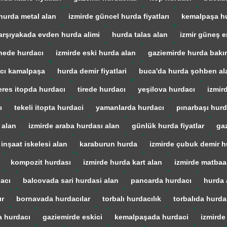
hurda metal alan
izmirde güncel hurda fiyatları
kemalpaşa h
arşıyakada evden hurda alimi
hurda talas alan
izmir güneş en
ede hurdacı
izmirde eski hurda alan
gaziemirde hurda bakır
cı kamalpaşa
hurda demir fiyatlari
buca'da hurda şohben al
res itopda hurdacı
tirede hurdacı
yeşilova hurdacı
izmir
ı
tekeli itopta hurdaci
yamanlarda hurdacı
pınarbaşı hurd
 alan
izmirde araba hurdası alan
günlük hurda fiyatlar
gaz
 inşaat iskelesi alan
karaburun hurda
izmirde çubuk demir h
kompozit hurdası
izmirde hurda kart alan
izmirde matba
acı
balcovada sari hurdasi alan
pancarda hurdacı
hurda 
ır
bornavada hurdacılar
torbalı hurdacılık
torbalıda hurda
a hurdacı
gaziemirde eskici
kemalpaşada hurdaci
izmirde