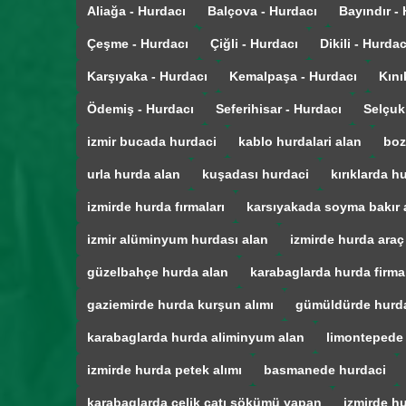
Aliağa - Hurdacı
Balçova - Hurdacı
Bayındır -
Çeşme - Hurdacı
Çiğli - Hurdacı
Dikili - Hurdac
Karşıyaka - Hurdacı
Kemalpaşa - Hurdacı
Kını
Ödemiş - Hurdacı
Seferihisar - Hurdacı
Selçuk
izmir bucada hurdaci
kablo hurdalari alan
boz
urla hurda alan
kuşadası hurdaci
kırıklarda h
izmirde hurda fırmaları
karsıyakada soyma bakır 
izmir alüminyum hurdası alan
izmirde hurda araç
güzelbahçe hurda alan
karabaglarda hurda firmal
gaziemirde hurda kurşun alımı
gümüldürde hurd
karabaglarda hurda aliminyum alan
limontepede
izmirde hurda petek alımı
basmanede hurdaci
karabaglarda çelik çatı sökümü yapan
izmirde hu