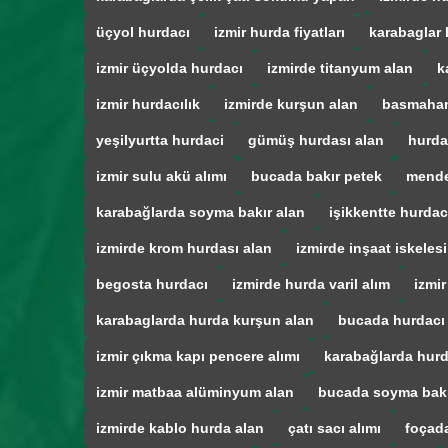
üçyol hurdacı
izmir hurda fiyatları
karabaglar 
izmir üçyolda hurdacı
izmirde titanyum alan
k
izmir hurdacılık
izmirde kurşun alan
basmahan
yeşilyurtta hurdaci
gümüş hurdası alan
hurda
izmir sulu akü alımı
bucada bakır petek
mende
karabağlarda soyma bakır alan
işikkentte hurdac
izmirde krom hurdası alan
izmirde inşaat iskelesi
begosta hurdacı
izmirde hurda varil alım
izmir
karabaglarda hurda kurşun alan
bucada hurdacı
izmir çıkma kapı pencere alımı
karabağlarda hurd
izmir matbaa alüminyum alan
bucada soyma bak
izmirde kablo hurda alan
çatı sacı alımı
foçad