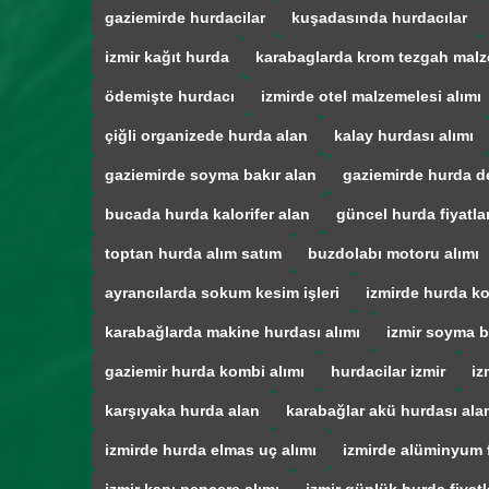
gaziemirde hurdacilar
kuşadasında hurdacılar
izmir kağıt hurda
karabaglarda krom tezgah malz
ödemişte hurdacı
izmirde otel malzemelesi alımı
çiğli organizede hurda alan
kalay hurdası alımı
gaziemirde soyma bakır alan
gaziemirde hurda d
bucada hurda kalorifer alan
güncel hurda fiyatla
toptan hurda alım satım
buzdolabı motoru alımı
ayrancılarda sokum kesim işleri
izmirde hurda ko
karabağlarda makine hurdası alımı
izmir soyma b
gaziemir hurda kombi alımı
hurdacilar izmir
iz
karşıyaka hurda alan
karabağlar akü hurdası ala
izmirde hurda elmas uç alımı
izmirde alüminyum f