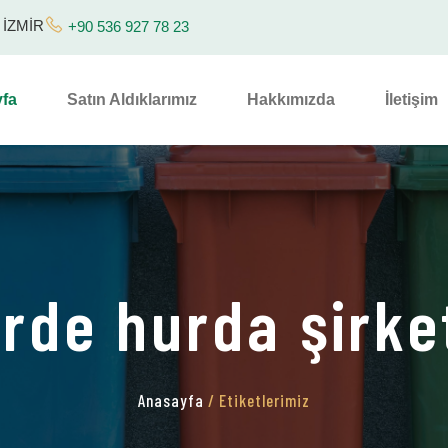
/ İZMİR
+90 536 927 78 23
fa
Satın Aldıklarımız
Hakkımızda
İletişim
irde hurda şirket
Anasayfa
/ Etiketlerimiz