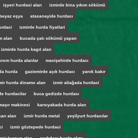
işyeri hurdasi alan
izmirde bina yıkım sökümü
beyaz eşya
atasanayide hurdacı
urdaci
izmirde hurda fiyatlari
m alan
bucada çatı sökümü yapan
izmirde hurda kagıt alan
krom hurda alanlar
mavişehirde hurdacı
da hurda
gaziemirde açık hurdacı
yanık bakır
mir hurda dinamo alan
izmir aliağada hurdaci
e hurdacilar
buca gedizde hurdacı
maşır makinesi
karsıyakada hurda alan
arı alan
izmir hurda metal
yeşilyurt hurdacılar
ci
izmir göztepede hurdaci