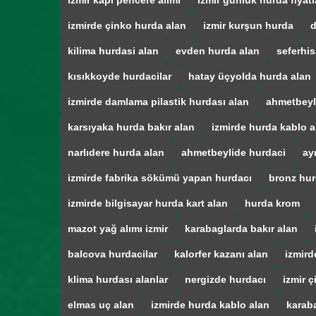
izmir kapı pencere alımı
izmir günlük hurda fiyatl
izmirde çinko hurda alan
izmir kurşun hurda
d
kilima hurdasi alan
evden hurda alan
seferhis
kısıkkoyde hurdacilar
hatay üçyolda hurda alan
izmirde damlama pilastik hurdası alan
ahmetbeyl
karsıyaka hurda bakır alan
izmirde hurda kablo a
narlıdere hurda alan
ahmetbeylide hurdaci
ay
izmirde fabrika sökümü yapan hurdacı
bronz hur
izmirde bilgisayar hurda kart alan
hurda krom
mazot yağ alımı izmir
karabaglarda bakır alan
balcova hurdacilar
kalorfer kazanı alan
izmird
klima hurdası alanlar
nergizde hurdacı
izmir ç
elmas uç alan
izmirde hurda kablo alan
karab