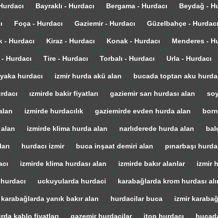
 Hurdacı
Bayraklı - Hurdacı
Bergama - Hurdacı
Beydağ - H
ı
Foça - Hurdacı
Gaziemir - Hurdacı
Güzelbahçe - Hurdac
k - Hurdacı
Kiraz - Hurdacı
Konak - Hurdacı
Menderes - H
 - Hurdacı
Tire - Hurdacı
Torbalı - Hurdacı
Urla - Hurdacı
yaka hurdacı
izmir hurda akü alan
bucada toptan aku hurda
urdacı
ızmirde bakir fiyatları
gaziemir sarı hurdası alan
soy
alan
izmirde hurdacılık
gaziemirde evden hurda alan
born
 alan
izmirde klima hurda alan
narlıderede hurda alan
bal
arı
hurdacı izmir
buca inşaat demiri alan
pınarbaşı hurda
acı
izmirde klima hurdası alan
izmirde bakır alanlar
izmir 
 hurdacı
uckuyularda hurdaci
karabağlarda krom hurdası alı
karabağlarda yanık bakır alan
hurdacilar buca
izmir karaba
rda kablo fiyatları
gazemir hurdacilar
itop hurdacı
bucada