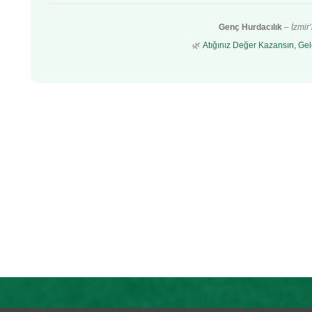
Genç Hurdacılık
–
İzmir
🌿
Atığınız Değer Kazansın, Gel