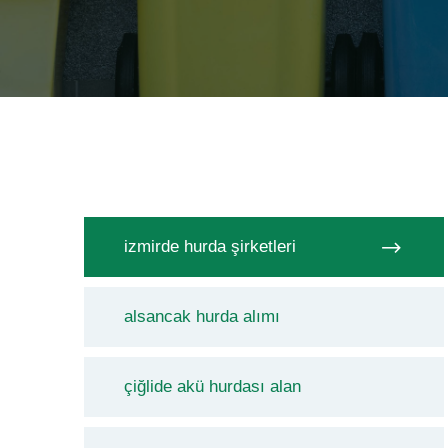
izmirde hurda şirketleri
alsancak hurda alımı
çiğlide akü hurdası alan