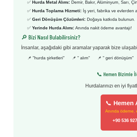
✅
Hurda Metal Alımı:
Demir, Bakır, Alüminyum, Sarı, Çi
✅
Hurda Toplama Hizmeti:
İş yeri, fabrika ve evlerden 
✅
Geri Dönüşüm Çözümleri:
Doğaya katkıda bulunun.
✅
Yerinde Hurda Alımı:
Anında nakit ödeme avantajı!
🔎 Bizi Nasıl Bulabilirsiniz?
İnsanlar, aşağıdaki gibi aramalar yaparak bize ulaşabil
📌 "
hurda şirketleri
"
📌 "
alım
"
📌 "
geri dönüşüm
"
📞 Hemen Bizimle İl
Hurdalarınızı en iyi fiyat
📞
Hemen A
Anında ödeme, en
+90 536 927