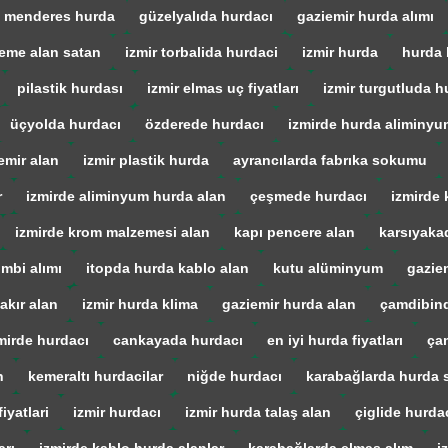
menderes hurda
güzelyalıda hurdacı
gaziemir hurda alımı
eme alan satan
izmir torbalida hurdaci
izmir hurda
hurda 
pilastik hurdası
izmir elmas uç fiyatları
izmir turgutluda h
üçyolda hurdacı
özderede hurdacı
izmirde hurda aliminyu
emir alan
izmir plastik hurda
ayrancılarda fabrıka sokumu
r
izmirde aliminyum hurda alan
çeşmede hurdacı
izmirde 
izmirde krom malzemesi alan
kapı pencere alan
karsıyaka
mbi alımı
itopda hurda kablo alan
kutu alüminyum
gazie
akır alan
izmir hurda klima
gaziemir hurda alan
çamdibind
mirde hurdacı
cankayada hurdacı
en iyi hurda fiyatları
ça
n
kemeraltı hurdacilar
niğde hurdacı
karabağlarda hurda s
iyatlari
izmir hurdacı
izmir hurda talaş alan
çiglide hurda