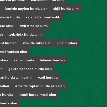
zmir kurşun alan
narlıdere hurda alımı
izmirde naylon hurda alan
çiğli hurda alımı
 demir hurda
karabağlar hurdacılık
ere alan
izmir bina sökümü
an
torbalıda hurda alımı
ent hurdaci
izmirde nikel alan
urla hurdaci
mbi hurdası alan
rdacı
sarnic hurda
ödemiş hurdacı
an
gbüzelbahcede hurda alan
tan hurda alım satım
varil hurdası
atları
izmir’de toptan hurda akü alan
e hurdacı
izmir hurda metal alan
 hurda alan