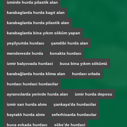
izmirde hurda pilastik alan
karabaglarda hurda kagıt alan
karabaglarda hurda pilastik alan
karabaglarda bina yıkım söküm yapan
yeşilyurtda hurdacı
çamdibi hurda alan
menderesde hurda
konakta hurdacı
izmir balçovada hurdaci
buca bina yıkım sökümü
karabağlarda hurda klima alan
hurdacı urlada
hurdacı hurdaci hurdacilar
ayrancılarda yerinde hurda alan
izmir hurda deposu
izmir sarı hurda alımı
çankaya'da hurdacilar
bayraklı hurda alımı
seferhisarda hurdacılar
buca evkada hurdacı
söke’de hurdaci