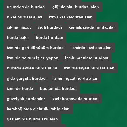
uzunderede hurdacı
çiğlide akü hurdası alan
nikel hurdası alımı
izmir kat kaloriferi alan
çıkma mazot
çiğli hurdacı
kamalpaşada hurdacılar
hurda bakır
borda hurdacı
izmirde geri dönüşüm hurdası
izmirde kızıl sarı alan
izmirde sokum işleri yapan
izmir narlıdere hurdacı
bucada evden hurda alımı
izmirde işyeri hurdası alan
gıda çarşida hurdacı
izmir inşaat hurda alan
izmirde hurda
bostanlıda hurdacı
güzelyalı hurdacılar
izmir bornavada hurdaci
karabağlarda elektirik kablo alan
gaziemirde hurda akü alan