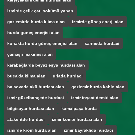
karşıyakada demir hurdası alan
izmirde çelik çatı sökümü yapan
gaziemirde hurda klima alan
izmirde güneş enerji alan
hurda güneş enerjisi alan
konakta hurda güneş enerjisi alan
sarnıcda hurdaci
çamaşır makinesi alan
karabağlarda beyaz eşya hurdası alan
buca'da klima alan
urlada hurdaci
balcovada akü hurdası alan
gaziemir hurda kablo alan
izmir güzelbahçede hurdaci
izmir inşaat demiri alan
bilgisayar hurdası alan
kamalpaşa hurda
atakentde hurdacı
izmir kombi hurdası alan
izmirde krom hurda alan
izmir bayraklıda hurdacı