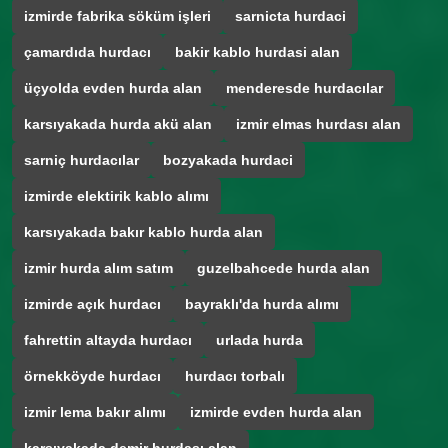
izmirde fabrika söküm işleri
sarnicta hurdaci
çamardıda hurdacı
bakir kablo hurdasi alan
üçyolda evden hurda alan
menderesde hurdacılar
karsıyakada hurda akü alan
izmir elmas hurdası alan
sarniç hurdacılar
bozyakada hurdaci
izmirde elektirik kablo alımı
karsıyakada bakır kablo hurda alan
izmir hurda alım satım
guzelbahcede hurda alan
izmirde açık hurdacı
bayraklı'da hurda alımı
fahrettin altayda hurdacı
urlada hurda
örnekköyde hurdacı
hurdacı torbalı
izmir lema bakır alımı
izmirde evden hurda alan