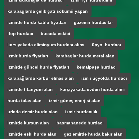
izmir karabağlarda hurdacı
izmir içi hurda alımı
karabaglarda çelik çatı sökümü yapan
izmirde hurda kablo fiyatları
gazemir hurdacilar
itop hurdacı
bucada eskici
karsıyakada aliminyum hurdası alımı
üçyol hurdacı
izmir hurda fiyatları
karabaglar hurda metal alan
izmirde güncel hurda fiyatları
kemalpaşa hurdacı
karabağlarda karbür elmas alan
izmir üçyolda hurdacı
izmirde titanyum alan
karşıyakada evden hurda alimi
hurda talas alan
izmir güneş enerjisi alan
urlada demir hurda alan
izmir hurdacılık
izmirde kurşun alan
basmahanede hurdacı
izmirde eski hurda alan
gaziemirde hurda bakır alan