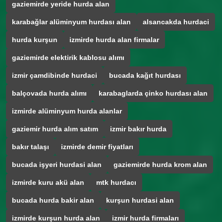
gaziemirde yeride hurda alan
karabağlar alüminyum hurdası alan
alsancakda hurdaci
hurda kurşun
izmirde hurda alan firmalar
gaziemirde elektirik kablosu alımı
izmir çamdibinde hurdaci
bucada kağıt hurdası
balçovada hurda alımı
karabaglarda çinko hurdası alan
izmirde alüminyum hurda alanlar
gaziemir hurda alım satım
izmir bakır hurda
bakır talaşı
izmirde demir fiyatları
bucada işyeri hurdasi alan
gaziemirde hurda krom alan
izmirde kuru akü alan
mtk hurdacı
bucada hurda bakir alan
kurşun hurdasi alan
izmirde kurşun hurda alan
izmir hurda firmaları