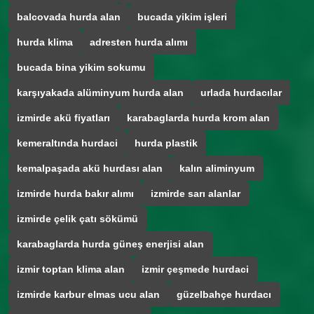
balcovada hurda alan
bucada yikim işleri
hurda klima
adresten hurda alımı
bucada bina yikim sokumu
karşıyakada alüminyum hurda alan
urlada hurdacılar
izmirde akü fiyatları
karabaglarda hurda krom alan
kemeraltında hurdaci
hurda plastik
kemalpaşada akü hurdası alan
kalın aliminyum
izmirde hurda bakır alımı
izmirde sarı alanlar
izmirde çelik çatı sökümü
karabaglarda hurda güneş enerjisi alan
izmir toptan klima alan
izmir çeşmede hurdaci
izmirde karbur elmas ucu alan
güzelbahçe hurdacı