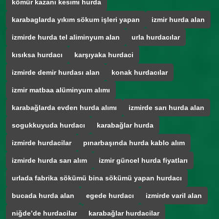
kömür kazanı kesımı hurda
karabaglarda yıkım sökum işleri yapan
izmir hurda alan
izmirde hurda tel aliminyum alan
urla hurdacılar
kısıksa hurdacı
karşıyaka hurdaci
izmirde demir hurdası alan
konak hurdacılar
izmir matbaa alüminyum alımı
karabağlarda evden hurda alımı
izmirde sarı hurda alan
sogukkuyuda hurdacı
karabağlar hurda
izmirde hurdacilar
pınarbaşında hurda kablo alım
izmirde hurda sarı alım
izmir güncel hurda fiyatları
urlada fabrika sökümü bina sökümü yapan hurdacı
bucada hurda alan
egede hurdacı
izmirde varil alan
niğde’de hurdacilar
karabağlar hurdacilar