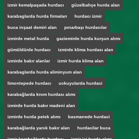
izmir kemalpaşada hurdacı
güzelbahçe hurda alan
karabaglarda hurda firmaları
hurdacı izmir
buca inşaat demiri alan
pınarbaşı hurdacılar
izmirde metal hurda
gaziemirde hurda kurşun alımı
gümüldürde hurdacı
izmirde klima hurdası alan
izmirde bakır alanlar
izmir hurda klima alan
karabaglarda hurda aliminyum alan
limontepede hurdacı
uckuyularda hurdaci
karabağlarda krom hurdası alımı
izmirde hurda bakır madeni alan
izmirde hurda petek alımı
basmanede hurdaci
karabağlarda yanık bakır alan
hurdacilar buca