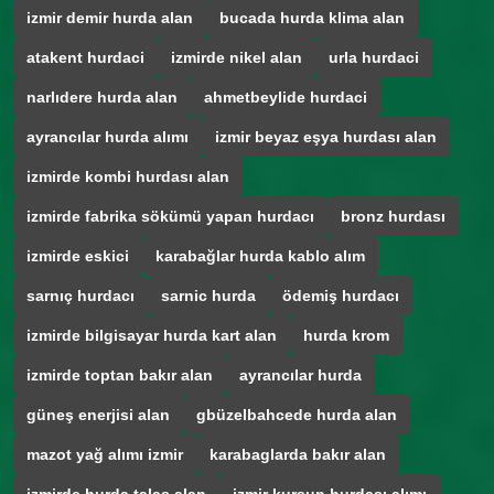
izmir demir hurda alan
bucada hurda klima alan
atakent hurdaci
izmirde nikel alan
urla hurdaci
narlıdere hurda alan
ahmetbeylide hurdaci
ayrancılar hurda alımı
izmir beyaz eşya hurdası alan
izmirde kombi hurdası alan
izmirde fabrika sökümü yapan hurdacı
bronz hurdası
izmirde eskici
karabağlar hurda kablo alım
sarnıç hurdacı
sarnic hurda
ödemiş hurdacı
izmirde bilgisayar hurda kart alan
hurda krom
izmirde toptan bakır alan
ayrancılar hurda
güneş enerjisi alan
gbüzelbahcede hurda alan
mazot yağ alımı izmir
karabaglarda bakır alan