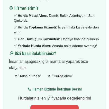
♻️ Hizmetlerimiz
✅
Hurda Metal Alımı:
Demir, Bakır, Alüminyum, Sarı,
Çinko vb.
✅
Hurda Toplama Hizmeti:
İş yeri, fabrika ve evlerden
alım.
✅
Geri Dönüşüm Çözümleri:
Doğaya katkıda bulunun.
✅
Yerinde Hurda Alımı:
Anında nakit ödeme avantajı!
🔎 Bizi Nasıl Bulabilirsiniz?
İnsanlar, aşağıdaki gibi aramalar yaparak bize
ulaşabilir:
📌 "
Talas hurdası
"
📌 "
Hurda alımı
"
📞 Hemen Bizimle İletişime Geçin!
Hurdalarınızı en iyi fiyatlarla değerlendirin!