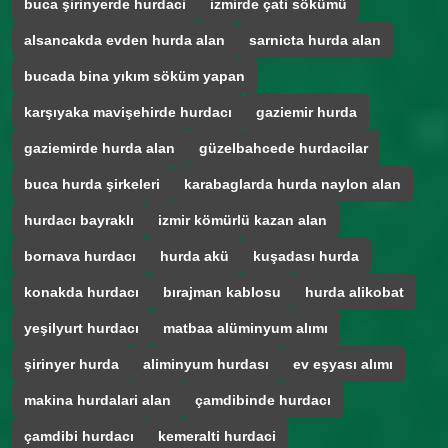
buca şirinyerde hurdaci
izmirde çati sökümü
alsancakda evden hurda alan
sarnicta hurda alan
bucada bina yıkım söküm yapan
karşıyaka mavişehirde hurdacı
gaziemir hurda
gaziemirde hurda alan
güzelbahcede hurdacilar
buca hurda şirkeleri
karabaglarda hurda naylon alan
hurdacı bayraklı
izmir kömürlü kazan alan
bornava hurdacı
hurda akü
kuşadası hurda
konakda hurdacı
bırajman kablosu
hurda alikobat
yeşilyurt hurdacı
matbaa alüminyum alımı
şirinyer hurda
aliminyum hurdası
ev eşyası alımı
makina hurdalari alan
çamdibinde hurdacı
çamdibi hurdacı
kemeralti hurdaci