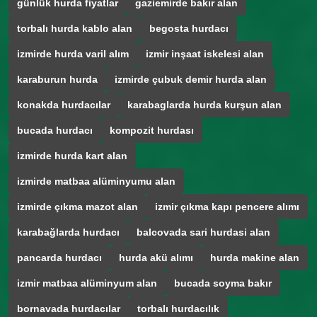
günlük hurda fiyatlar
gaziemirde bakır alan
torbalı hurda kablo alan
begosta hurdacı
izmirde hurda varil alım
izmir inşaat iskelesi alan
karaburun hurda
izmirde çubuk demir hurda alan
konakda hurdacılar
karabaglarda hurda kurşun alan
bucada hurdacı
kompozit hurdası
izmirde hurda kart alan
izmirde matbaa alüminyumu alan
izmirde çıkma mazot alan
izmir çıkma kapı pencere alımı
karabağlarda hurdacı
balcovada sari hurdasi alan
pancarda hurdacı
hurda akü alımı
hurda makine alan
izmir matbaa alüminyum alan
bucada soyma bakır
bornavada hurdacılar
torbalı hurdacılık