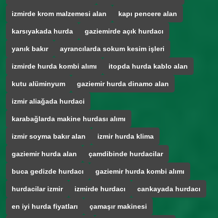
izmirde krom malzemesi alan
kapı pencere alan
karsıyakada hurda
gaziemirde açık hurdacı
yanık bakır
ayrancılarda sokum kesim işleri
izmirde hurda kombi alımı
itopda hurda kablo alan
kutu alüminyum
gaziemir hurda dinamo alan
izmir aliağada hurdaci
karabağlarda makine hurdası alımı
izmir soyma bakır alan
izmir hurda klima
gaziemir hurda alan
çamdibinde hurdacilar
buca gedizde hurdacı
gaziemir hurda kombi alımı
hurdacilar izmir
izmirde hurdacı
cankayada hurdacı
en iyi hurda fiyatları
çamaşır makinesi