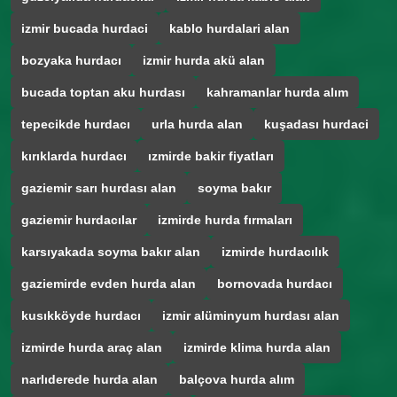
izmir bucada hurdaci
kablo hurdalari alan
bozyaka hurdacı
izmir hurda akü alan
bucada toptan aku hurdası
kahramanlar hurda alım
tepecikde hurdacı
urla hurda alan
kuşadası hurdaci
kırıklarda hurdacı
ızmirde bakir fiyatları
gaziemir sarı hurdası alan
soyma bakır
gaziemir hurdacılar
izmirde hurda fırmaları
karsıyakada soyma bakır alan
izmirde hurdacılık
gaziemirde evden hurda alan
bornovada hurdacı
kusıkköyde hurdacı
izmir alüminyum hurdası alan
izmirde hurda araç alan
izmirde klima hurda alan
narlıderede hurda alan
balçova hurda alım