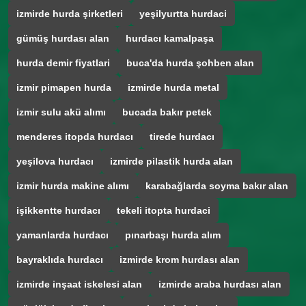
izmirde hurda şirketleri
yeşilyurtta hurdaci
gümüş hurdası alan
hurdacı kamalpaşa
hurda demir fiyatlari
buca'da hurda şohben alan
izmir pimapen hurda
izmirde hurda metal
izmir sulu akü alımı
bucada bakır petek
menderes itopda hurdacı
tirede hurdacı
yeşilova hurdacı
izmirde pilastik hurda alan
izmir hurda makine alımı
karabağlarda soyma bakır alan
işikkentte hurdacı
tekeli itopta hurdaci
yamanlarda hurdacı
pınarbaşı hurda alım
bayraklıda hurdacı
izmirde krom hurdası alan
izmirde inşaat iskelesi alan
izmirde araba hurdası alan