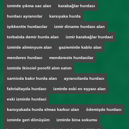
izmirde çıkma sac alan
karabağlar hurdacı
hurdacı ayrancılar
karsıyaka hurda
işıkkentte hurdacılar
izmir dinamo hurdası alan
torbalıda demir hurda alan
izmir karabağlar hurdaci
izmirde aliminyum alan
gaziemirde kablo alan
menderes hurdacı
mendereste hurdacilar
izmirde ikinciel porofil alım satım
sarnicda bakır hurda alan
ayrancilarda hurdacı
fahrialtayda hurdacı
izmirde eski ev eşyası alan
eski izmirde hurdaci
karsıyakada hurda elmas karbur alan
ödemişde hurdacı
izmirde geri dönüşüm
izmirde bina sokumu