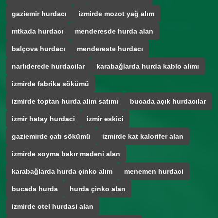
gaziemir hurdacı
izmirde mozot yağ alım
mtkada hurdacı
menderesde hurda alan
balçova hurdacı
mendereste hurdacı
narlıderede hurdacilar
karabağlarda hurda kablo alımı
izmirde fabrika sökümü
izmirde toptan hurda alim satımı
bucada açık hurdacılar
izmir hatay hurdaci
izmir eskici
gaziemirde çatı sökümü
izmirde kat kalorifer alan
izmirde soyma bakır madeni alan
karabağlarda hurda çinko alım
menemen hurdaci
bucada hurda
hurda çinko alan
izmirde otel hurdasi alan