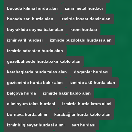
bucada kılıma hurda alan
izmir metal hurdacı
bucada sarı hurda alan
izmirde inşaat demir alan
bayraklıda soyma bakır alan
krom hurdası
izmir varil hurdası
izmirde buzdolabı hurdası alan
izmirde adresten hurda alan
guzelbahcede hurdabakır kablo alan
karabaglarda hurda talaş alan
doganlar hurdacı
gaziemirde hurda bakır alım
izmirde akü hurda alan
balçova hurda
izmirde bakır kablo alan
aliminyum talas hurdasi
izmirde hurda krom alimi
bornava hurda alımı
karabağlar hurda kablo alan
izmir bilgisayar hurdasi alımı
sarı hurdası