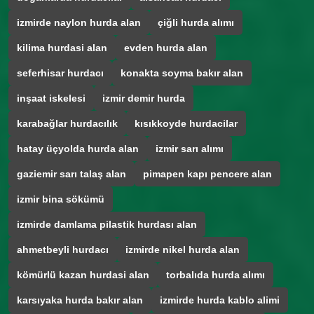
izmirde naylon hurda alan
çiğli hurda alımı
kilima hurdasi alan
evden hurda alan
seferhisar hurdacı
konakta soyma bakır alan
inşaat iskelesi
izmir demir hurda
karabağlar hurdacılık
kısıkkoyde hurdacilar
hatay üçyolda hurda alan
izmir sarı alımı
gaziemir sarı talaş alan
pimapen kapı pencere alan
izmir bina sökümü
izmirde damlama pilastik hurdası alan
ahmetbeyli hurdacı
izmirde nikel hurda alan
kömürlü kazan hurdasi alan
torbalıda hurda alımı
karsıyaka hurda bakır alan
izmirde hurda kablo alimi