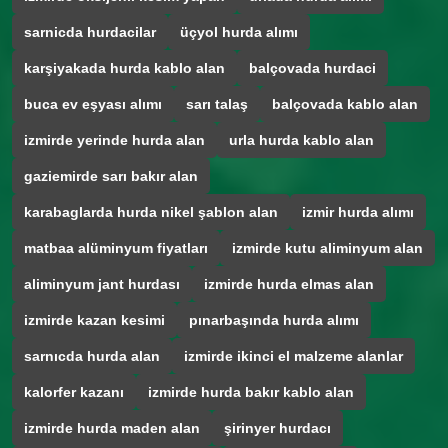
sarnicda hurdacilar
üçyol hurda alımı
karşiyakada hurda kablo alan
balçovada hurdaci
buca ev eşyası alımı
sarı talaş
balçovada kablo alan
izmirde yerinde hurda alan
urla hurda kablo alan
gaziemirde sarı bakır alan
karabaglarda hurda nikel şablon alan
izmir hurda alımı
matbaa alüminyum fiyatları
izmirde kutu aliminyum alan
aliminyum jant hurdası
izmirde hurda elmas alan
izmirde kazan kesimi
pınarbaşında hurda alımı
sarnıcda hurda alan
izmirde ikinci el malzeme alanlar
kalorfer kazanı
izmirde hurda bakır kablo alan
izmirde hurda maden alan
şirinyer hurdacı