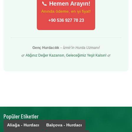
📞
Hemen Arayın!
Anında ödeme, en iyi fiyat!
+90 536 927 78 23
Genç Hurdacılık
–
İzmir’in Hurda Uzmanı!
🌿
Atığınız Değer Kazansın, Geleceğimiz Yeşil Kalsın!
🌿
Popüler Etiketler
Aliağa - Hurdacı
Balçova - Hurdacı