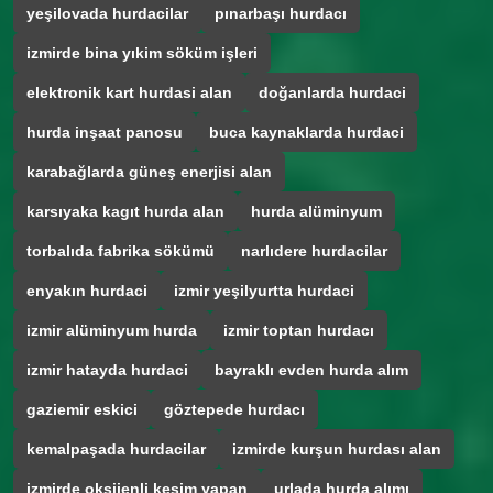
yeşilovada hurdacilar
pınarbaşı hurdacı
izmirde bina yıkim söküm işleri
elektronik kart hurdasi alan
doğanlarda hurdaci
hurda inşaat panosu
buca kaynaklarda hurdaci
karabağlarda güneş enerjisi alan
karsıyaka kagıt hurda alan
hurda alüminyum
torbalıda fabrika sökümü
narlıdere hurdacilar
enyakın hurdaci
izmir yeşilyurtta hurdaci
izmir alüminyum hurda
izmir toptan hurdacı
izmir hatayda hurdaci
bayraklı evden hurda alım
gaziemir eskici
göztepede hurdacı
kemalpaşada hurdacilar
izmirde kurşun hurdası alan
izmirde oksijenli kesim yapan
urlada hurda alımı