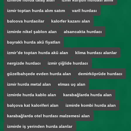
izmirde hurda talaş alan
izmir kurşun hurdası alımı
izmir toptan hurda alım satım
varil hurdası
balcova hurdacilar
kalorfer kazanı alan
izmirde nikel şablon alan
alsancakta hurdacı
bayraklı hurda akü fiyatları
izmir’de toptan hurda akü alan
klima hurdası alanlar
nergizde hurdacı
izmir çiğlide hurdacı
güzelbahçede evden hurda alan
demirköprüde hurdacı
izmir hurda metal alan
elmas uç alan
izmirde hurda kablo alan
karabağlarda hurda alan
balçova kat kaloriferi alan
izmirde kombi hurda alan
karabağlarda otel hurdası malzemesi alan
izmirde iş yerinden hurda alanlar