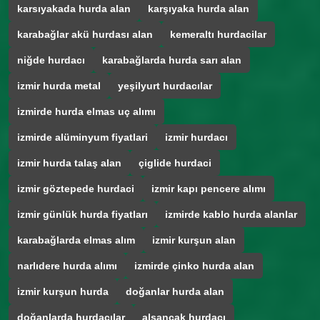
karsıyakada hurda alan
karşıyaka hurda alan
karabağlar akü hurdası alan
kemeraltı hurdacilar
niğde hurdacı
karabağlarda hurda sarı alan
izmir hurda metal
yeşilyurt hurdacılar
izmirde hurda elmas uç alımı
izmirde alüminyum fiyatlari
izmir hurdacı
izmir hurda talaş alan
çiglide hurdaci
izmir göztepede hurdaci
izmir kapı pencere alımı
izmir günlük hurda fiyatları
izmirde kablo hurda alanlar
karabağlarda elmas alım
izmir kurşun alan
narlıdere hurda alımı
izmirde çinko hurda alan
izmir kurşun hurda
doğanlar hurda alan
doğanlarda hurdacılar
alsancak hurdacı