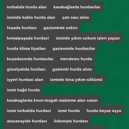
torbalıda hurda alan
karabağlarda hurdacilar
izmirde kablo hurda alan
çatı sacı alımı
foçada hurdacı
gaziemirde eskici
kemalpaşada hurdaci
izmirde yıkım sokum işleri yapan
hurda klima fiyatları
gaziemirde hurdacilar
kuşadasında hurdacılar
menderes hurda
güzelyalıda hurdacı
gaziemir hurda alımı
işyeri hurdasi alan
izmirde bina yıkım sökümü
izmir kağıt hurda
karabaglarda krom tezgah malzeme alan satan
izmir torbalida hurdaci
izmir hurda
hurda beyaz eşya
atasanayide hurdacı
ödemişte hurdacı