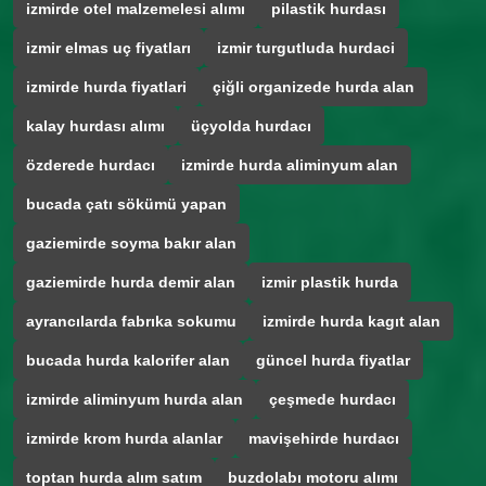
izmirde otel malzemelesi alımı
pilastik hurdası
izmir elmas uç fiyatları
izmir turgutluda hurdaci
izmirde hurda fiyatlari
çiğli organizede hurda alan
kalay hurdası alımı
üçyolda hurdacı
özderede hurdacı
izmirde hurda aliminyum alan
bucada çatı sökümü yapan
gaziemirde soyma bakır alan
gaziemirde hurda demir alan
izmir plastik hurda
ayrancılarda fabrıka sokumu
izmirde hurda kagıt alan
bucada hurda kalorifer alan
güncel hurda fiyatlar
izmirde aliminyum hurda alan
çeşmede hurdacı
izmirde krom hurda alanlar
mavişehirde hurdacı
toptan hurda alım satım
buzdolabı motoru alımı