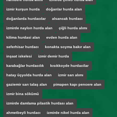
izmir kurşun hurda
doğanlar hurda alan
doğanlarda hurdacılar
alsancak hurdacı
izmirde naylon hurda alan
çiğli hurda alımı
kilima hurdasi alan
evden hurda alan
seferhisar hurdacı
konakta soyma bakır alan
inşaat iskelesi
izmir demir hurda
karabağlar hurdacılık
kısıkkoyde hurdacilar
hatay üçyolda hurda alan
izmir sarı alımı
gaziemir sarı talaş alan
pimapen kapı pencere alan
izmir bina sökümü
izmirde damlama pilastik hurdası alan
ahmetbeyli hurdacı
izmirde nikel hurda alan