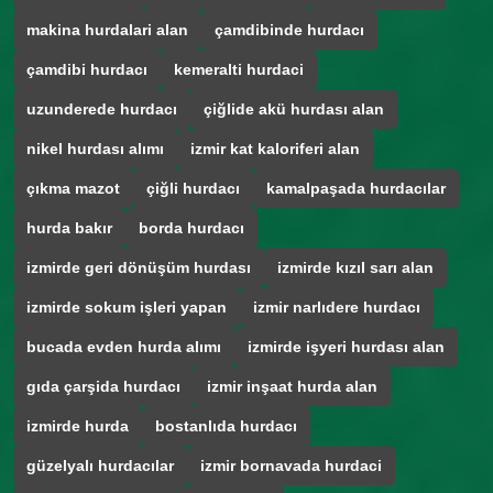
makina hurdalari alan
çamdibinde hurdacı
çamdibi hurdacı
kemeralti hurdaci
uzunderede hurdacı
çiğlide akü hurdası alan
nikel hurdası alımı
izmir kat kaloriferi alan
çıkma mazot
çiğli hurdacı
kamalpaşada hurdacılar
hurda bakır
borda hurdacı
izmirde geri dönüşüm hurdası
izmirde kızıl sarı alan
izmirde sokum işleri yapan
izmir narlıdere hurdacı
bucada evden hurda alımı
izmirde işyeri hurdası alan
gıda çarşida hurdacı
izmir inşaat hurda alan
izmirde hurda
bostanlıda hurdacı
güzelyalı hurdacılar
izmir bornavada hurdaci