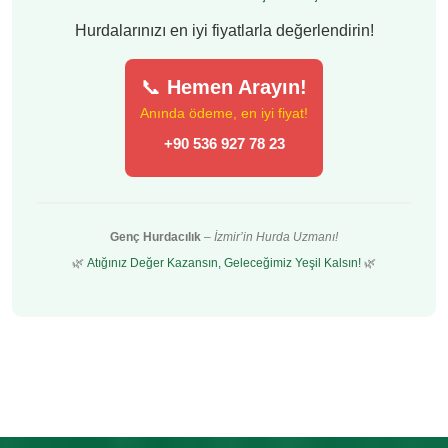
Hurdalarınızı en iyi fiyatlarla değerlendirin!
📞
Hemen Arayın!
Anında ödeme, en iyi fiyat!
+90 536 927 78 23
Genç Hurdacılık
–
İzmir’in Hurda Uzmanı!
🌿
Atığınız Değer Kazansın, Geleceğimiz Yeşil Kalsın!
🌿