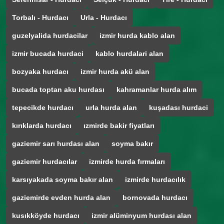
Torbalı - Hurdacı
Urla - Hurdacı
guzelyalida hurdacilar
izmir hurda kablo alan
izmir bucada hurdaci
kablo hurdalari alan
bozyaka hurdacı
izmir hurda akü alan
bucada toptan aku hurdası
kahramanlar hurda alım
tepecikde hurdacı
urla hurda alan
kuşadası hurdaci
kırıklarda hurdacı
ızmirde bakir fiyatları
gaziemir sarı hurdası alan
soyma bakır
gaziemir hurdacılar
izmirde hurda fırmaları
karsıyakada soyma bakır alan
izmirde hurdacılık
gaziemirde evden hurda alan
bornovada hurdacı
kusıkköyde hurdacı
izmir alüminyum hurdası alan