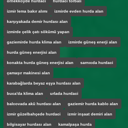
örnekköyde hurdacı
hurdacı torbalı
izmir lema bakır alımı
izmirde evden hurda alan
karşıyakada demir hurdası alan
izmirde çelik çatı sökümü yapan
gaziemirde hurda klima alan
izmirde güneş enerji alan
hurda güneş enerjisi alan
konakta hurda güneş enerjisi alan
sarnıcda hurdaci
çamaşır makinesi alan
karabağlarda beyaz eşya hurdası alan
buca'da klima alan
urlada hurdaci
balcovada akü hurdası alan
gaziemir hurda kablo alan
izmir güzelbahçede hurdaci
izmir inşaat demiri alan
bilgisayar hurdası alan
kamalpaşa hurda