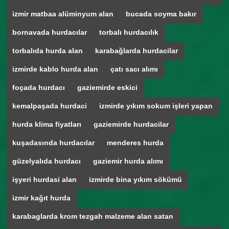
izmir matbaa alüminyum alan
bucada soyma bakır
bornavada hurdacılar
torbalı hurdacılık
torbalıda hurda alan
karabağlarda hurdacilar
izmirde kablo hurda alan
çatı sacı alımı
foçada hurdacı
gaziemirde eskici
kemalpaşada hurdaci
izmirde yıkım sokum işleri yapan
hurda klima fiyatları
gaziemirde hurdacilar
kuşadasında hurdacılar
menderes hurda
güzelyalıda hurdacı
gaziemir hurda alımı
işyeri hurdasi alan
izmirde bina yıkım sökümü
izmir kağıt hurda
karabaglarda krom tezgah malzeme alan satan