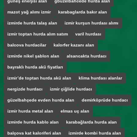
güneş enerjisi alan
gbüzelbahcede hurda alan
mazot yağ alımı izmir
karabaglarda bakır alan
izmirde hurda talaş alan
izmir kurşun hurdası alımı
izmir toptan hurda alım satım
varil hurdası
balcova hurdacilar
kalorfer kazanı alan
izmirde nikel şablon alan
alsancakta hurdacı
bayraklı hurda akü fiyatları
izmir’de toptan hurda akü alan
klima hurdası alanlar
nergizde hurdacı
izmir çiğlide hurdacı
güzelbahçede evden hurda alan
demirköprüde hurdacı
izmir hurda metal alan
elmas uç alan
izmirde hurda kablo alan
karabağlarda hurda alan
balçova kat kaloriferi alan
izmirde kombi hurda alan