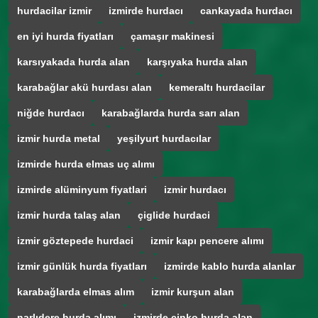
hurdacilar izmir
izmirde hurdacı
cankayada hurdacı
en iyi hurda fiyatları
çamaşır makinesi
karsıyakada hurda alan
karşıyaka hurda alan
karabağlar akü hurdası alan
kemeraltı hurdacilar
niğde hurdacı
karabağlarda hurda sarı alan
izmir hurda metal
yeşilyurt hurdacılar
izmirde hurda elmas uç alımı
izmirde alüminyum fiyatlari
izmir hurdacı
izmir hurda talaş alan
çiglide hurdaci
izmir göztepede hurdaci
izmir kapı pencere alımı
izmir günlük hurda fiyatları
izmirde kablo hurda alanlar
karabağlarda elmas alım
izmir kurşun alan
narlıdere hurda alımı
izmirde çinko hurda alan