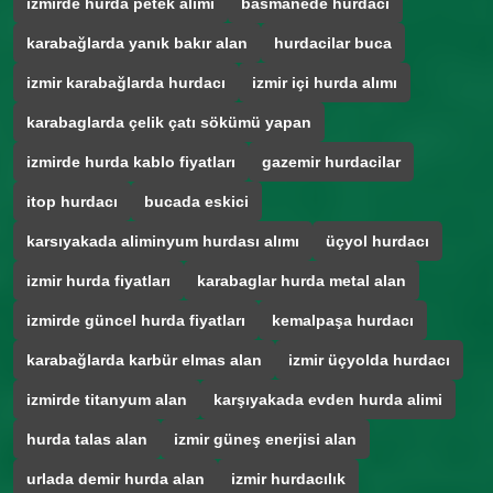
izmirde hurda petek alımı
basmanede hurdaci
karabağlarda yanık bakır alan
hurdacilar buca
izmir karabağlarda hurdacı
izmir içi hurda alımı
karabaglarda çelik çatı sökümü yapan
izmirde hurda kablo fiyatları
gazemir hurdacilar
itop hurdacı
bucada eskici
karsıyakada aliminyum hurdası alımı
üçyol hurdacı
izmir hurda fiyatları
karabaglar hurda metal alan
izmirde güncel hurda fiyatları
kemalpaşa hurdacı
karabağlarda karbür elmas alan
izmir üçyolda hurdacı
izmirde titanyum alan
karşıyakada evden hurda alimi
hurda talas alan
izmir güneş enerjisi alan
urlada demir hurda alan
izmir hurdacılık