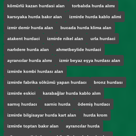
kömürlü kazan hurdasi alan
torbalıda hurda alımı
karsıyaka hurda bakır alan
izmirde hurda kablo alimi
izmir demir hurda alan
bucada hurda klima alan
atakent hurdaci
izmirde nikel alan
urla hurdaci
narlıdere hurda alan
ahmetbeylide hurdaci
ayrancılar hurda alımı
izmir beyaz eşya hurdası alan
izmirde kombi hurdası alan
izmirde fabrika sökümü yapan hurdacı
bronz hurdası
izmirde eskici
karabağlar hurda kablo alım
sarnıç hurdacı
sarnic hurda
ödemiş hurdacı
izmirde bilgisayar hurda kart alan
hurda krom
izmirde toptan bakır alan
ayrancılar hurda