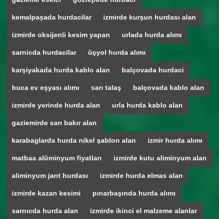
kemalpaşada hurdacilar
izmirde kurşun hurdası alan
izmirde oksijenli kesim yapan
urlada hurda alımı
sarnicda hurdacilar
üçyol hurda alımı
karşiyakada hurda kablo alan
balçovada hurdaci
buca ev eşyası alımı
sarı talaş
balçovada kablo alan
izmirde yerinde hurda alan
urla hurda kablo alan
gaziemirde sarı bakır alan
karabaglarda hurda nikel şablon alan
izmir hurda alımı
matbaa alüminyum fiyatları
izmirde kutu aliminyum alan
aliminyum jant hurdası
izmirde hurda elmas alan
izmirde kazan kesimi
pınarbaşında hurda alımı
sarnıcda hurda alan
izmirde ikinci el malzeme alanlar