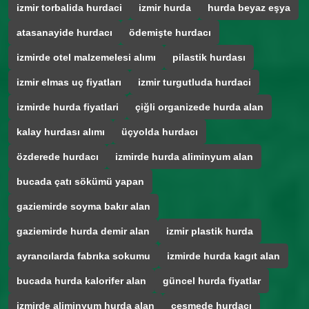
izmir torbalida hurdaci
izmir hurda
hurda beyaz eşya
atasanayide hurdacı
ödemişte hurdacı
izmirde otel malzemelesi alımı
pilastik hurdası
izmir elmas uç fiyatları
izmir turgutluda hurdaci
izmirde hurda fiyatlari
çiğli organizede hurda alan
kalay hurdası alımı
üçyolda hurdacı
özderede hurdacı
izmirde hurda aliminyum alan
bucada çatı sökümü yapan
gaziemirde soyma bakır alan
gaziemirde hurda demir alan
izmir plastik hurda
ayrancılarda fabrıka sokumu
izmirde hurda kagıt alan
bucada hurda kalorifer alan
güncel hurda fiyatlar
izmirde aliminyum hurda alan
çeşmede hurdacı