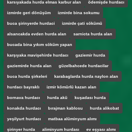
karsıyakada hurda elmas karbur alan
ödemişde hurdacı
izmirde geri dönüşüm
izmirde bina sokumu
buca şirinyerde hurdaci
izmirde çati sökümü
alsancakda evden hurda alan
sarnicta hurda alan
bucada bina yıkım söküm yapan
karşıyaka mavişehirde hurdacı
gaziemir hurda
gaziemirde hurda alan
güzelbahcede hurdacilar
buca hurda şirkeleri
karabaglarda hurda naylon alan
hurdacı bayraklı
izmir kömürlü kazan alan
bornava hurdacı
hurda akü
kuşadası hurda
konakda hurdacı
bırajman kablosu
hurda alikobat
yeşilyurt hurdacı
matbaa alüminyum alımı
şirinyer hurda
aliminyum hurdası
ev eşyası alımı