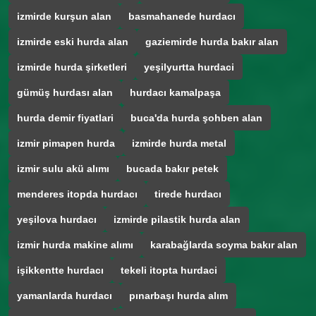
izmirde kurşun alan
basmahanede hurdacı
izmirde eski hurda alan
gaziemirde hurda bakır alan
izmirde hurda şirketleri
yeşilyurtta hurdaci
gümüş hurdası alan
hurdacı kamalpaşa
hurda demir fiyatlari
buca'da hurda şohben alan
izmir pimapen hurda
izmirde hurda metal
izmir sulu akü alımı
bucada bakır petek
menderes itopda hurdacı
tirede hurdacı
yeşilova hurdacı
izmirde pilastik hurda alan
izmir hurda makine alımı
karabağlarda soyma bakır alan
işikkentte hurdacı
tekeli itopta hurdaci
yamanlarda hurdacı
pınarbaşı hurda alım