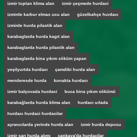
izmir toptan klima alan
izmir çeşmede hurdaci
izmirde karbur elmas ucu alan
güzelbahçe hurdacı
izmirde hurda pilastik alan
karabaglarda hurda kagıt alan
karabaglarda hurda pilastik alan
karabaglarda bina yıkım söküm yapan
yeşilyurtda hurdacı
çamdibi hurda alan
menderesde hurda
konakta hurdacı
izmir balçovada hurdaci
buca bina yıkım sökümü
karabağlarda hurda klima alan
hurdacı urlada
hurdacı hurdaci hurdacilar
ayrancılarda yerinde hurda alan
izmir hurda deposu
izmir sarı hurda alımı
çankaya'da hurdacilar