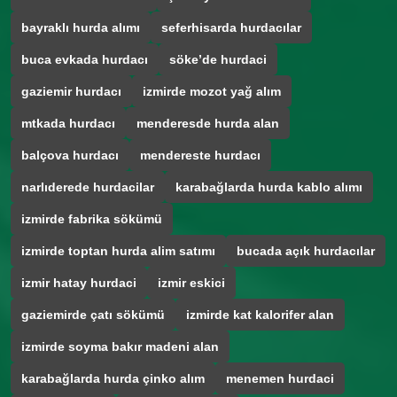
bayraklı hurda alımı
seferhisarda hurdacılar
buca evkada hurdacı
söke’de hurdaci
gaziemir hurdacı
izmirde mozot yağ alım
mtkada hurdacı
menderesde hurda alan
balçova hurdacı
mendereste hurdacı
narlıderede hurdacilar
karabağlarda hurda kablo alımı
izmirde fabrika sökümü
izmirde toptan hurda alim satımı
bucada açık hurdacılar
izmir hatay hurdaci
izmir eskici
gaziemirde çatı sökümü
izmirde kat kalorifer alan
izmirde soyma bakır madeni alan
karabağlarda hurda çinko alım
menemen hurdaci