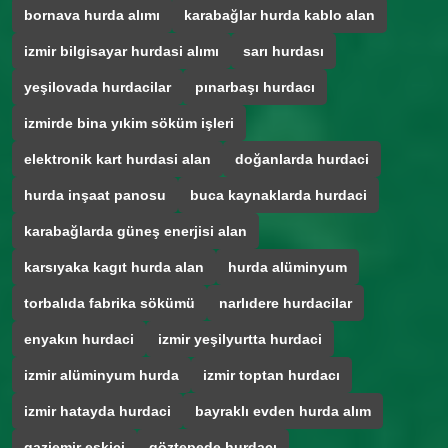
bornava hurda alımı
karabağlar hurda kablo alan
izmir bilgisayar hurdasi alımı
sarı hurdası
yeşilovada hurdacilar
pınarbaşı hurdacı
izmirde bina yıkim söküm işleri
elektronik kart hurdasi alan
doğanlarda hurdaci
hurda inşaat panosu
buca kaynaklarda hurdaci
karabağlarda güneş enerjisi alan
karsıyaka kagıt hurda alan
hurda alüminyum
torbalıda fabrika sökümü
narlıdere hurdacilar
enyakın hurdaci
izmir yeşilyurtta hurdaci
izmir alüminyum hurda
izmir toptan hurdacı
izmir hatayda hurdaci
bayraklı evden hurda alım
gaziemir eskici
göztepede hurdacı