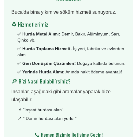
Buca'da bina yıkım ve söküm hizmeti sunuyoruz.
♻️ Hizmetlerimiz
✅
Hurda Metal Alımı:
Demir, Bakır, Alüminyum, Sarı,
Çinko vb.
✅
Hurda Toplama Hizmeti:
İş yeri, fabrika ve evlerden
alım.
✅
Geri Dönüşüm Çözümleri:
Doğaya katkıda bulunun.
✅
Yerinde Hurda Alımı:
Anında nakit ödeme avantajı!
🔎 Bizi Nasıl Bulabilirsiniz?
İnsanlar, aşağıdaki gibi aramalar yaparak bize
ulaşabilir:
📌 "
İnşaat hurdası alan
"
📌 "
Demir hurdası alan yerler
"
📞 Hemen Bizimle İletişime Geçin!