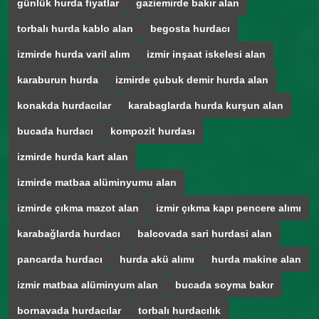
günlük hurda fiyatlar
gaziemirde bakır alan
torbalı hurda kablo alan
begosta hurdacı
izmirde hurda varil alım
izmir inşaat iskelesi alan
karaburun hurda
izmirde çubuk demir hurda alan
konakda hurdacılar
karabaglarda hurda kurşun alan
bucada hurdacı
kompozit hurdası
izmirde hurda kart alan
izmirde matbaa alüminyumu alan
izmirde çıkma mazot alan
izmir çıkma kapı pencere alımı
karabağlarda hurdacı
balcovada sari hurdasi alan
pancarda hurdacı
hurda akü alımı
hurda makine alan
izmir matbaa alüminyum alan
bucada soyma bakır
bornavada hurdacılar
torbalı hurdacılık