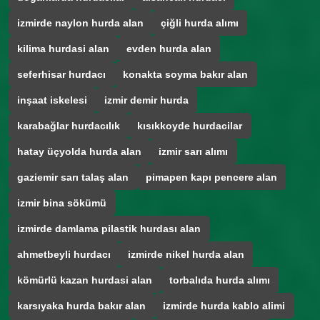
izmirde naylon hurda alan
çiğli hurda alımı
kilima hurdasi alan
evden hurda alan
seferhisar hurdacı
konakta soyma bakır alan
inşaat iskelesi
izmir demir hurda
karabağlar hurdacılık
kısıkkoyde hurdacilar
hatay üçyolda hurda alan
izmir sarı alımı
gaziemir sarı talaş alan
pimapen kapı pencere alan
izmir bina sökümü
izmirde damlama pilastik hurdası alan
ahmetbeyli hurdacı
izmirde nikel hurda alan
kömürlü kazan hurdasi alan
torbalıda hurda alımı
karsıyaka hurda bakır alan
izmirde hurda kablo alimi