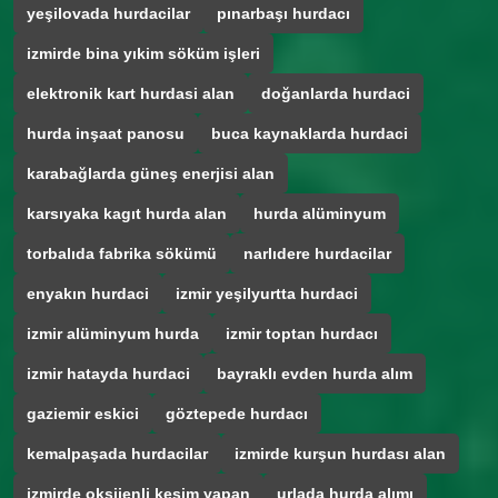
yeşilovada hurdacilar
pınarbaşı hurdacı
izmirde bina yıkim söküm işleri
elektronik kart hurdasi alan
doğanlarda hurdaci
hurda inşaat panosu
buca kaynaklarda hurdaci
karabağlarda güneş enerjisi alan
karsıyaka kagıt hurda alan
hurda alüminyum
torbalıda fabrika sökümü
narlıdere hurdacilar
enyakın hurdaci
izmir yeşilyurtta hurdaci
izmir alüminyum hurda
izmir toptan hurdacı
izmir hatayda hurdaci
bayraklı evden hurda alım
gaziemir eskici
göztepede hurdacı
kemalpaşada hurdacilar
izmirde kurşun hurdası alan
izmirde oksijenli kesim yapan
urlada hurda alımı