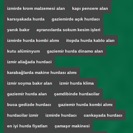
izmirde krom malzemesi alan
kapı pencere alan
karsıyakada hurda
gaziemirde açık hurdacı
yanık bakır
ayrancılarda sokum kesim işleri
izmirde hurda kombi alımı
itopda hurda kablo alan
kutu alüminyum
gaziemir hurda dinamo alan
izmir aliağada hurdaci
karabağlarda makine hurdası alımı
izmir soyma bakır alan
izmir hurda klima
gaziemir hurda alan
çamdibinde hurdacilar
buca gedizde hurdacı
gaziemir hurda kombi alımı
hurdacilar izmir
izmirde hurdacı
cankayada hurdacı
en iyi hurda fiyatları
çamaşır makinesi