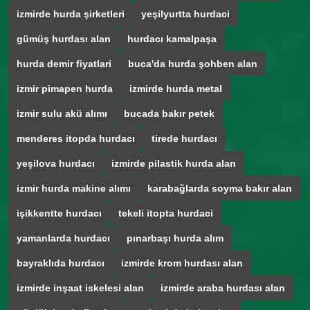
izmirde hurda şirketleri
yeşilyurtta hurdaci
gümüş hurdası alan
hurdacı kamalpaşa
hurda demir fiyatlari
buca'da hurda şohben alan
izmir pimapen hurda
izmirde hurda metal
izmir sulu akü alımı
bucada bakır petek
menderes itopda hurdacı
tirede hurdacı
yeşilova hurdacı
izmirde pilastik hurda alan
izmir hurda makine alımı
karabağlarda soyma bakır alan
işikkentte hurdacı
tekeli itopta hurdaci
yamanlarda hurdacı
pınarbaşı hurda alım
bayraklıda hurdacı
izmirde krom hurdası alan
izmirde inşaat iskelesi alan
izmirde araba hurdası alan