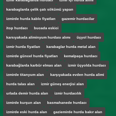
izmir karabağlarda hurdacı
izmir içi hurda alımı
karabaglarda çelik çatı sökümü yapan
izmirde hurda kablo fiyatları
gazemir hurdacilar
itop hurdacı
bucada eskici
karsıyakada aliminyum hurdası alımı
üçyol hurdacı
izmir hurda fiyatları
karabaglar hurda metal alan
izmirde güncel hurda fiyatları
kemalpaşa hurdacı
karabağlarda karbür elmas alan
izmir üçyolda hurdacı
izmirde titanyum alan
karşıyakada evden hurda alimi
hurda talas alan
izmir güneş enerjisi alan
urlada demir hurda alan
izmir hurdacılık
izmirde kurşun alan
basmahanede hurdacı
izmirde eski hurda alan
gaziemirde hurda bakır alan