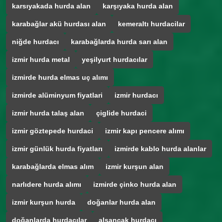
karsıyakada hurda alan
karşıyaka hurda alan
karabağlar akü hurdası alan
kemeraltı hurdacilar
niğde hurdacı
karabağlarda hurda sarı alan
izmir hurda metal
yeşilyurt hurdacılar
izmirde hurda elmas uç alımı
izmirde alüminyum fiyatlari
izmir hurdacı
izmir hurda talaş alan
çiglide hurdaci
izmir göztepede hurdaci
izmir kapı pencere alımı
izmir günlük hurda fiyatları
izmirde kablo hurda alanlar
karabağlarda elmas alım
izmir kurşun alan
narlıdere hurda alımı
izmirde çinko hurda alan
izmir kurşun hurda
doğanlar hurda alan
doğanlarda hurdacılar
alsancak hurdacı