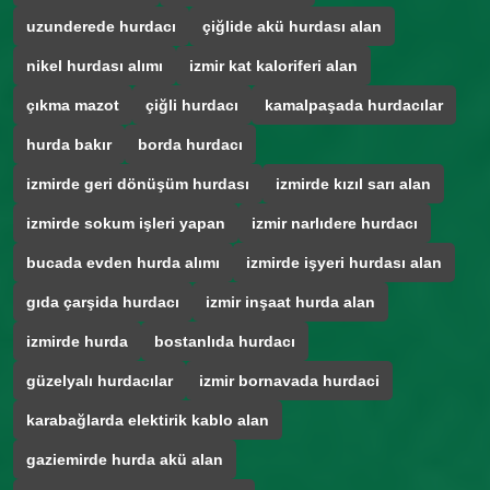
uzunderede hurdacı
çiğlide akü hurdası alan
nikel hurdası alımı
izmir kat kaloriferi alan
çıkma mazot
çiğli hurdacı
kamalpaşada hurdacılar
hurda bakır
borda hurdacı
izmirde geri dönüşüm hurdası
izmirde kızıl sarı alan
izmirde sokum işleri yapan
izmir narlıdere hurdacı
bucada evden hurda alımı
izmirde işyeri hurdası alan
gıda çarşida hurdacı
izmir inşaat hurda alan
izmirde hurda
bostanlıda hurdacı
güzelyalı hurdacılar
izmir bornavada hurdaci
karabağlarda elektirik kablo alan
gaziemirde hurda akü alan