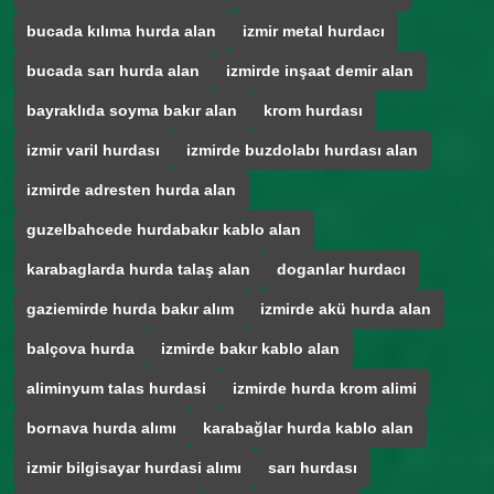
bucada kılıma hurda alan
izmir metal hurdacı
bucada sarı hurda alan
izmirde inşaat demir alan
bayraklıda soyma bakır alan
krom hurdası
izmir varil hurdası
izmirde buzdolabı hurdası alan
izmirde adresten hurda alan
guzelbahcede hurdabakır kablo alan
karabaglarda hurda talaş alan
doganlar hurdacı
gaziemirde hurda bakır alım
izmirde akü hurda alan
balçova hurda
izmirde bakır kablo alan
aliminyum talas hurdasi
izmirde hurda krom alimi
bornava hurda alımı
karabağlar hurda kablo alan
izmir bilgisayar hurdasi alımı
sarı hurdası