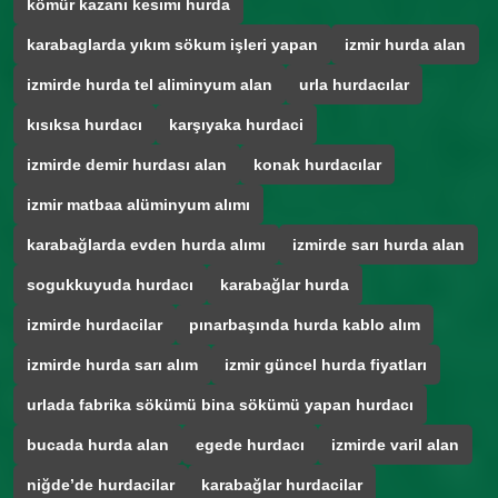
kömür kazanı kesımı hurda
karabaglarda yıkım sökum işleri yapan
izmir hurda alan
izmirde hurda tel aliminyum alan
urla hurdacılar
kısıksa hurdacı
karşıyaka hurdaci
izmirde demir hurdası alan
konak hurdacılar
izmir matbaa alüminyum alımı
karabağlarda evden hurda alımı
izmirde sarı hurda alan
sogukkuyuda hurdacı
karabağlar hurda
izmirde hurdacilar
pınarbaşında hurda kablo alım
izmirde hurda sarı alım
izmir güncel hurda fiyatları
urlada fabrika sökümü bina sökümü yapan hurdacı
bucada hurda alan
egede hurdacı
izmirde varil alan
niğde’de hurdacilar
karabağlar hurdacilar