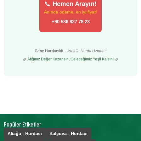
📞
Hemen Arayın!
Anında ödeme, en iyi fiyat!
+90 536 927 78 23
Genç Hurdacılık
–
İzmir’in Hurda Uzmanı!
🌿
Atığınız Değer Kazansın, Geleceğimiz Yeşil Kalsın!
🌿
Popüler Etiketler
Aliağa - Hurdacı
Balçova - Hurdacı