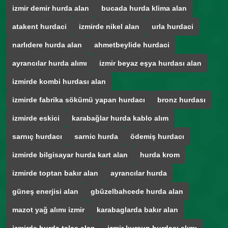
izmir demir hurda alan
bucada hurda klima alan
atakent hurdaci
izmirde nikel alan
urla hurdaci
narlıdere hurda alan
ahmetbeylide hurdaci
ayrancılar hurda alımı
izmir beyaz eşya hurdası alan
izmirde kombi hurdası alan
izmirde fabrika sökümü yapan hurdacı
bronz hurdası
izmirde eskici
karabağlar hurda kablo alım
sarnıç hurdacı
sarnic hurda
ödemiş hurdacı
izmirde bilgisayar hurda kart alan
hurda krom
izmirde toptan bakır alan
ayrancılar hurda
güneş enerjisi alan
gbüzelbahcede hurda alan
mazot yağ alımı izmir
karabaglarda bakır alan