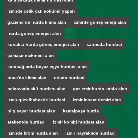
karşıyakada demir hurdası alan
izmirde çelik çatı sökümü yapan
gaziemirde hurda klima alan
izmirde güneş enerji alan
hurda güneş enerjisi alan
konakta hurda güneş enerjisi alan
sarnıcda hurdaci
çamaşır makinesi alan
karabağlarda beyaz eşya hurdası alan
buca'da klima alan
urlada hurdaci
balcovada akü hurdası alan
gaziemir hurda kablo alan
izmir güzelbahçede hurdaci
izmir inşaat demiri alan
bilgisayar hurdası alan
kamalpaşa hurda
atakentde hurdacı
izmir kombi hurdası alan
izmirde krom hurda alan
izmir bayraklıda hurdacı