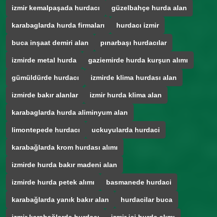
izmir kemalpaşada hurdacı
güzelbahçe hurda alan
karabaglarda hurda firmaları
hurdacı izmir
buca inşaat demiri alan
pınarbaşı hurdacılar
izmirde metal hurda
gaziemirde hurda kurşun alımı
gümüldürde hurdacı
izmirde klima hurdası alan
izmirde bakır alanlar
izmir hurda klima alan
karabaglarda hurda aliminyum alan
limontepede hurdacı
uckuyularda hurdaci
karabağlarda krom hurdası alımı
izmirde hurda bakır madeni alan
izmirde hurda petek alımı
basmanede hurdaci
karabağlarda yanık bakır alan
hurdacilar buca