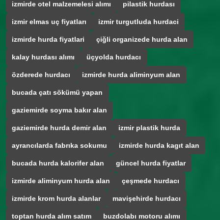
izmirde otel malzemelesi alımı
pilastik hurdası
izmir elmas uç fiyatları
izmir turgutluda hurdaci
izmirde hurda fiyatlari
çiğli organizede hurda alan
kalay hurdası alımı
üçyolda hurdacı
özderede hurdacı
izmirde hurda aliminyum alan
bucada çatı sökümü yapan
gaziemirde soyma bakır alan
gaziemirde hurda demir alan
izmir plastik hurda
ayrancılarda fabrıka sokumu
izmirde hurda kagıt alan
bucada hurda kalorifer alan
güncel hurda fiyatlar
izmirde aliminyum hurda alan
çeşmede hurdacı
izmirde krom hurda alanlar
mavişehirde hurdacı
toptan hurda alım satım
buzdolabı motoru alımı