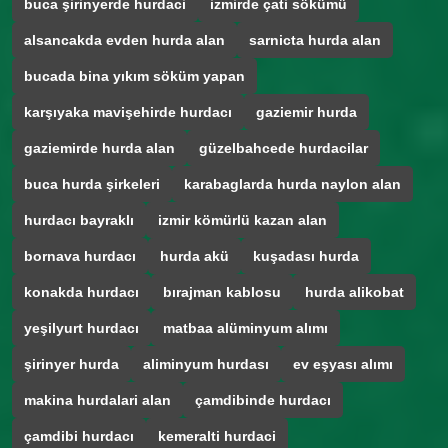
buca şirinyerde hurdaci
izmirde çati sökümü
alsancakda evden hurda alan
sarnicta hurda alan
bucada bina yıkım söküm yapan
karşıyaka mavişehirde hurdacı
gaziemir hurda
gaziemirde hurda alan
güzelbahcede hurdacilar
buca hurda şirkeleri
karabaglarda hurda naylon alan
hurdacı bayraklı
izmir kömürlü kazan alan
bornava hurdacı
hurda akü
kuşadası hurda
konakda hurdacı
bırajman kablosu
hurda alikobat
yeşilyurt hurdacı
matbaa alüminyum alımı
şirinyer hurda
aliminyum hurdası
ev eşyası alımı
makina hurdalari alan
çamdibinde hurdacı
çamdibi hurdacı
kemeralti hurdaci