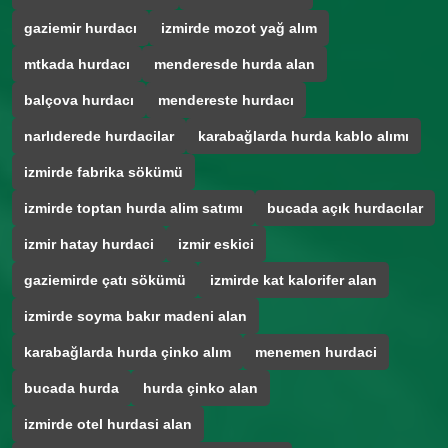
gaziemir hurdacı
izmirde mozot yağ alım
mtkada hurdacı
menderesde hurda alan
balçova hurdacı
mendereste hurdacı
narlıderede hurdacilar
karabağlarda hurda kablo alımı
izmirde fabrika sökümü
izmirde toptan hurda alim satımı
bucada açık hurdacılar
izmir hatay hurdaci
izmir eskici
gaziemirde çatı sökümü
izmirde kat kalorifer alan
izmirde soyma bakır madeni alan
karabağlarda hurda çinko alım
menemen hurdaci
bucada hurda
hurda çinko alan
izmirde otel hurdasi alan