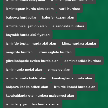
izmirde hurda talaş alan
izmir kurşun hurdası alımı
izmir toptan hurda alım satım
varil hurdası
balcova hurdacilar
kalorfer kazanı alan
izmirde nikel şablon alan
alsancakta hurdacı
bayraklı hurda akü fiyatları
izmir’de toptan hurda akü alan
klima hurdası alanlar
nergizde hurdacı
izmir çiğlide hurdacı
güzelbahçede evden hurda alan
demirköprüde hurdacı
izmir hurda metal alan
elmas uç alan
izmirde hurda kablo alan
karabağlarda hurda alan
balçova kat kaloriferi alan
izmirde kombi hurda alan
karabağlarda otel hurdası malzemesi alan
izmirde iş yerinden hurda alanlar