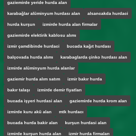
gaziemirde yeride hurda alan
karabağlar alüminyum hurdası alan
alsancakda hurdaci
hurda kurşun
izmirde hurda alan firmalar
gaziemirde elektirik kablosu alımı
izmir çamdibinde hurdaci
bucada kağıt hurdası
balçovada hurda alımı
karabaglarda çinko hurdası alan
izmirde alüminyum hurda alanlar
gaziemir hurda alım satım
izmir bakır hurda
bakır talaşı
izmirde demir fiyatları
bucada işyeri hurdasi alan
gaziemirde hurda krom alan
izmirde kuru akü alan
mtk hurdacı
bucada hurda bakir alan
kurşun hurdasi alan
izmirde kurşun hurda alan
izmir hurda firmaları