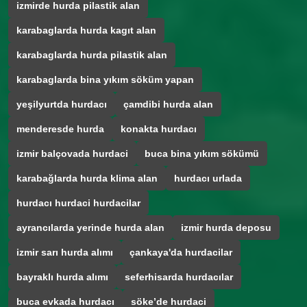
izmirde hurda pilastik alan
karabaglarda hurda kagıt alan
karabaglarda hurda pilastik alan
karabaglarda bina yıkım söküm yapan
yeşilyurtda hurdacı
çamdibi hurda alan
menderesde hurda
konakta hurdacı
izmir balçovada hurdaci
buca bina yıkım sökümü
karabağlarda hurda klima alan
hurdacı urlada
hurdacı hurdaci hurdacilar
ayrancılarda yerinde hurda alan
izmir hurda deposu
izmir sarı hurda alımı
çankaya'da hurdacilar
bayraklı hurda alımı
seferhisarda hurdacılar
buca evkada hurdacı
söke’de hurdaci