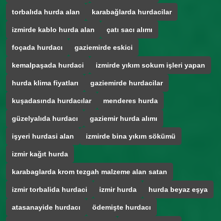
torbalıda hurda alan
karabağlarda hurdacilar
izmirde kablo hurda alan
çatı sacı alımı
foçada hurdacı
gaziemirde eskici
kemalpaşada hurdaci
izmirde yıkım sokum işleri yapan
hurda klima fiyatları
gaziemirde hurdacilar
kuşadasında hurdacılar
menderes hurda
güzelyalıda hurdacı
gaziemir hurda alımı
işyeri hurdasi alan
izmirde bina yıkım sökümü
izmir kağıt hurda
karabaglarda krom tezgah malzeme alan satan
izmir torbalida hurdaci
izmir hurda
hurda beyaz eşya
atasanayide hurdacı
ödemişte hurdacı