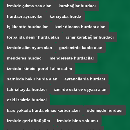
izmirde çıkma sac alan
karabağlar hurdacı
hurdacı ayrancılar
karsıyaka hurda
işıkkentte hurdacılar
izmir dinamo hurdası alan
torbalıda demir hurda alan
izmir karabağlar hurdaci
izmirde aliminyum alan
gaziemirde kablo alan
menderes hurdacı
mendereste hurdacilar
izmirde ikinciel porofil alım satım
sarnicda bakır hurda alan
ayrancilarda hurdacı
fahrialtayda hurdacı
izmirde eski ev eşyası alan
eski izmirde hurdaci
karsıyakada hurda elmas karbur alan
ödemişde hurdacı
izmirde geri dönüşüm
izmirde bina sokumu