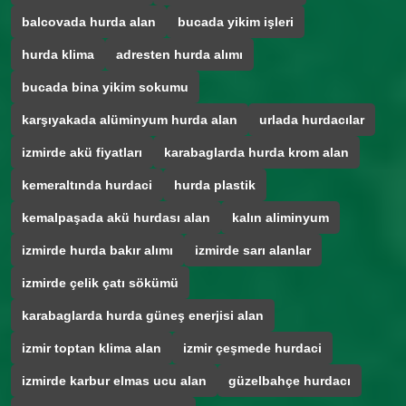
balcovada hurda alan
bucada yikim işleri
hurda klima
adresten hurda alımı
bucada bina yikim sokumu
karşıyakada alüminyum hurda alan
urlada hurdacılar
izmirde akü fiyatları
karabaglarda hurda krom alan
kemeraltında hurdaci
hurda plastik
kemalpaşada akü hurdası alan
kalın aliminyum
izmirde hurda bakır alımı
izmirde sarı alanlar
izmirde çelik çatı sökümü
karabaglarda hurda güneş enerjisi alan
izmir toptan klima alan
izmir çeşmede hurdaci
izmirde karbur elmas ucu alan
güzelbahçe hurdacı