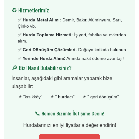
♻️ Hizmetlerimiz
✅
Hurda Metal Alımı:
Demir, Bakır, Alüminyum, Sarı,
Çinko vb.
✅
Hurda Toplama Hizmeti:
İş yeri, fabrika ve evlerden
alım.
✅
Geri Dönüşüm Çözümleri:
Doğaya katkıda bulunun.
✅
Yerinde Hurda Alımı:
Anında nakit ödeme avantajı!
🔎 Bizi Nasıl Bulabilirsiniz?
İnsanlar, aşağıdaki gibi aramalar yaparak bize
ulaşabilir:
📌 "
kısıkköy
"
📌 "
hurdacı
"
📌 "
geri dönüşüm
"
📞 Hemen Bizimle İletişime Geçin!
Hurdalarınızı en iyi fiyatlarla değerlendirin!