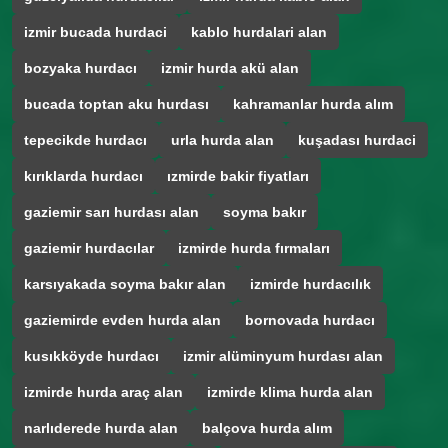
izmir bucada hurdaci
kablo hurdalari alan
bozyaka hurdacı
izmir hurda akü alan
bucada toptan aku hurdası
kahramanlar hurda alım
tepecikde hurdacı
urla hurda alan
kuşadası hurdaci
kırıklarda hurdacı
ızmirde bakir fiyatları
gaziemir sarı hurdası alan
soyma bakır
gaziemir hurdacılar
izmirde hurda fırmaları
karsıyakada soyma bakır alan
izmirde hurdacılık
gaziemirde evden hurda alan
bornovada hurdacı
kusıkköyde hurdacı
izmir alüminyum hurdası alan
izmirde hurda araç alan
izmirde klima hurda alan
narlıderede hurda alan
balçova hurda alım