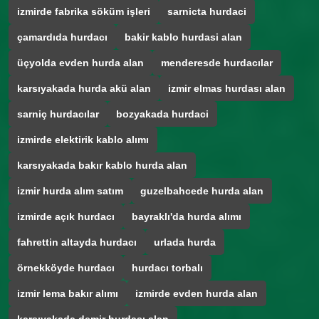
izmirde fabrika söküm işleri
sarnicta hurdaci
çamardıda hurdacı
bakir kablo hurdasi alan
üçyolda evden hurda alan
menderesde hurdacılar
karsıyakada hurda akü alan
izmir elmas hurdası alan
sarniç hurdacılar
bozyakada hurdaci
izmirde elektirik kablo alımı
karsıyakada bakır kablo hurda alan
izmir hurda alım satım
guzelbahcede hurda alan
izmirde açık hurdacı
bayraklı'da hurda alımı
fahrettin altayda hurdacı
urlada hurda
örnekköyde hurdacı
hurdacı torbalı
izmir lema bakır alımı
izmirde evden hurda alan