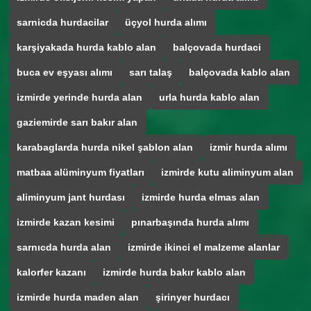
sarnicda hurdacilar
üçyol hurda alımı
karşiyakada hurda kablo alan
balçovada hurdaci
buca ev eşyası alımı
sarı talaş
balçovada kablo alan
izmirde yerinde hurda alan
urla hurda kablo alan
gaziemirde sarı bakır alan
karabaglarda hurda nikel şablon alan
izmir hurda alımı
matbaa alüminyum fiyatları
izmirde kutu aliminyum alan
aliminyum jant hurdası
izmirde hurda elmas alan
izmirde kazan kesimi
pınarbaşında hurda alımı
sarnıcda hurda alan
izmirde ikinci el malzeme alanlar
kalorfer kazanı
izmirde hurda bakır kablo alan
izmirde hurda maden alan
şirinyer hurdacı