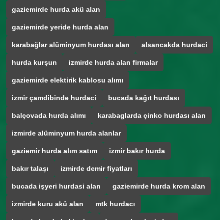
gaziemirde hurda akü alan
gaziemirde yeride hurda alan
karabağlar alüminyum hurdası alan
alsancakda hurdaci
hurda kurşun
izmirde hurda alan firmalar
gaziemirde elektirik kablosu alımı
izmir çamdibinde hurdaci
bucada kağıt hurdası
balçovada hurda alımı
karabaglarda çinko hurdası alan
izmirde alüminyum hurda alanlar
gaziemir hurda alım satım
izmir bakır hurda
bakır talaşı
izmirde demir fiyatları
bucada işyeri hurdasi alan
gaziemirde hurda krom alan
izmirde kuru akü alan
mtk hurdacı