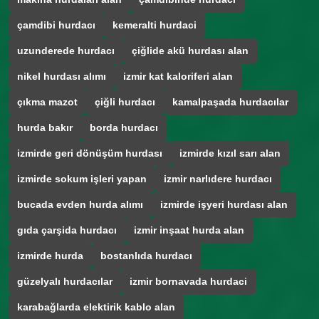
çamdibi hurdacı
kemeralti hurdaci
uzunderede hurdacı
çiğlide akü hurdası alan
nikel hurdası alımı
izmir kat kaloriferi alan
çıkma mazot
çiğli hurdacı
kamalpaşada hurdacılar
hurda bakır
borda hurdacı
izmirde geri dönüşüm hurdası
izmirde kızıl sarı alan
izmirde sokum işleri yapan
izmir narlıdere hurdacı
bucada evden hurda alımı
izmirde işyeri hurdası alan
gıda çarşida hurdacı
izmir inşaat hurda alan
izmirde hurda
bostanlıda hurdacı
güzelyalı hurdacılar
izmir bornavada hurdaci
karabağlarda elektirik kablo alan