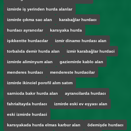
izmirde iş yerinden hurda alanlar
izmirde çıkma sac alan
karabağlar hurdacı
hurdacı ayrancılar
karsıyaka hurda
işıkkentte hurdacılar
izmir dinamo hurdası alan
torbalıda demir hurda alan
izmir karabağlar hurdaci
izmirde aliminyum alan
gaziemirde kablo alan
menderes hurdacı
mendereste hurdacilar
izmirde ikinciel porofil alım satım
sarnicda bakır hurda alan
ayrancilarda hurdacı
fahrialtayda hurdacı
izmirde eski ev eşyası alan
eski izmirde hurdaci
karsıyakada hurda elmas karbur alan
ödemişde hurdacı