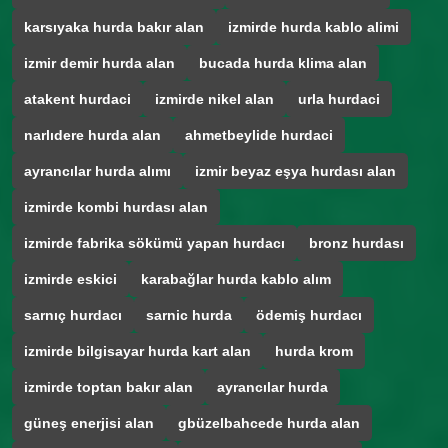
karsıyaka hurda bakır alan
izmirde hurda kablo alimi
izmir demir hurda alan
bucada hurda klima alan
atakent hurdaci
izmirde nikel alan
urla hurdaci
narlıdere hurda alan
ahmetbeylide hurdaci
ayrancılar hurda alımı
izmir beyaz eşya hurdası alan
izmirde kombi hurdası alan
izmirde fabrika sökümü yapan hurdacı
bronz hurdası
izmirde eskici
karabağlar hurda kablo alım
sarnıç hurdacı
sarnic hurda
ödemiş hurdacı
izmirde bilgisayar hurda kart alan
hurda krom
izmirde toptan bakır alan
ayrancılar hurda
güneş enerjisi alan
gbüzelbahcede hurda alan