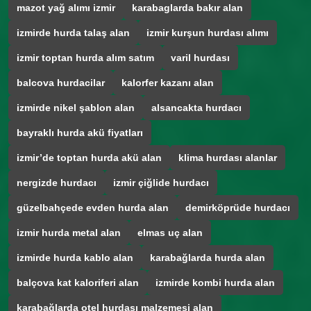
mazot yağ alımı izmir
karabaglarda bakır alan
izmirde hurda talaş alan
izmir kurşun hurdası alımı
izmir toptan hurda alım satım
varil hurdası
balcova hurdacilar
kalorfer kazanı alan
izmirde nikel şablon alan
alsancakta hurdacı
bayraklı hurda akü fiyatları
izmir’de toptan hurda akü alan
klima hurdası alanlar
nergizde hurdacı
izmir çiğlide hurdacı
güzelbahçede evden hurda alan
demirköprüde hurdacı
izmir hurda metal alan
elmas uç alan
izmirde hurda kablo alan
karabağlarda hurda alan
balçova kat kaloriferi alan
izmirde kombi hurda alan
karabağlarda otel hurdası malzemesi alan