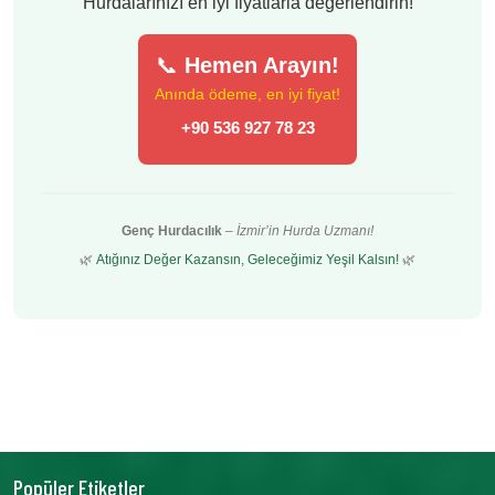
Hurdalarınızı en iyi fiyatlarla değerlendirin!
📞
Hemen Arayın!
Anında ödeme, en iyi fiyat!
+90 536 927 78 23
Genç Hurdacılık
–
İzmir’in Hurda Uzmanı!
🌿
Atığınız Değer Kazansın, Geleceğimiz Yeşil Kalsın!
🌿
Popüler Etiketler