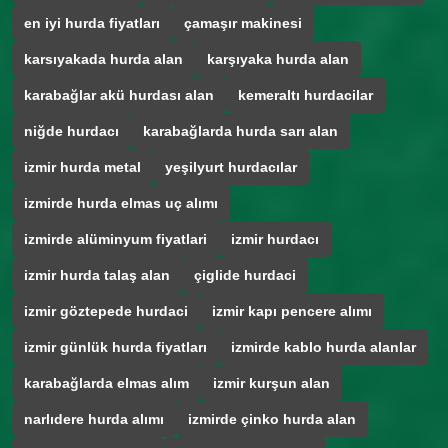
en iyi hurda fiyatları
çamaşır makinesi
karsıyakada hurda alan
karşıyaka hurda alan
karabağlar akü hurdası alan
kemeraltı hurdacilar
niğde hurdacı
karabağlarda hurda sarı alan
izmir hurda metal
yeşilyurt hurdacılar
izmirde hurda elmas uç alımı
izmirde alüminyum fiyatlari
izmir hurdacı
izmir hurda talaş alan
çiglide hurdaci
izmir göztepede hurdaci
izmir kapı pencere alımı
izmir günlük hurda fiyatları
izmirde kablo hurda alanlar
karabağlarda elmas alım
izmir kurşun alan
narlıdere hurda alımı
izmirde çinko hurda alan