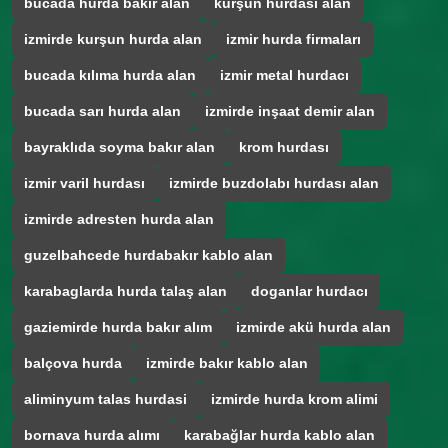
bucada hurda bakir alan
kurşun hurdasi alan
izmirde kurşun hurda alan
izmir hurda firmaları
bucada kılıma hurda alan
izmir metal hurdacı
bucada sarı hurda alan
izmirde inşaat demir alan
bayraklıda soyma bakır alan
krom hurdası
izmir varil hurdası
izmirde buzdolabı hurdası alan
izmirde adresten hurda alan
guzelbahcede hurdabakır kablo alan
karabaglarda hurda talaş alan
doganlar hurdacı
gaziemirde hurda bakır alım
izmirde akü hurda alan
balçova hurda
izmirde bakır kablo alan
aliminyum talas hurdasi
izmirde hurda krom alimi
bornava hurda alımı
karabağlar hurda kablo alan