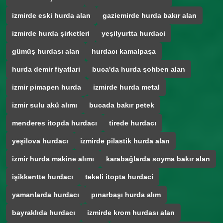
izmirde eski hurda alan
gaziemirde hurda bakır alan
izmirde hurda şirketleri
yeşilyurtta hurdaci
gümüş hurdası alan
hurdacı kamalpaşa
hurda demir fiyatlari
buca'da hurda şohben alan
izmir pimapen hurda
izmirde hurda metal
izmir sulu akü alımı
bucada bakır petek
menderes itopda hurdacı
tirede hurdacı
yeşilova hurdacı
izmirde pilastik hurda alan
izmir hurda makine alımı
karabağlarda soyma bakır alan
işikkentte hurdacı
tekeli itopta hurdaci
yamanlarda hurdacı
pınarbaşı hurda alım
bayraklıda hurdacı
izmirde krom hurdası alan