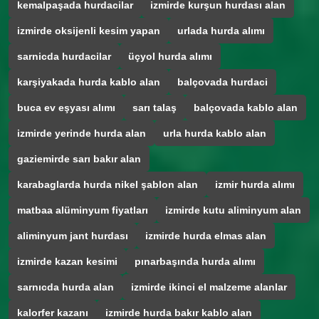
kemalpaşada hurdacilar
izmirde kurşun hurdası alan
izmirde oksijenli kesim yapan
urlada hurda alımı
sarnicda hurdacilar
üçyol hurda alımı
karşiyakada hurda kablo alan
balçovada hurdaci
buca ev eşyası alımı
sarı talaş
balçovada kablo alan
izmirde yerinde hurda alan
urla hurda kablo alan
gaziemirde sarı bakır alan
karabaglarda hurda nikel şablon alan
izmir hurda alımı
matbaa alüminyum fiyatları
izmirde kutu aliminyum alan
aliminyum jant hurdası
izmirde hurda elmas alan
izmirde kazan kesimi
pınarbaşında hurda alımı
sarnıcda hurda alan
izmirde ikinci el malzeme alanlar
kalorfer kazanı
izmirde hurda bakır kablo alan