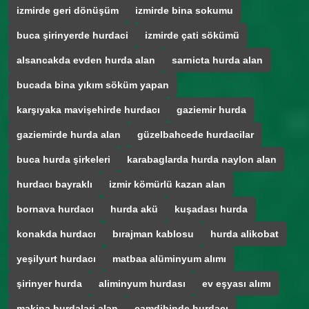
izmirde geri dönüşüm
izmirde bina sokumu
buca şirinyerde hurdaci
izmirde çati sökümü
alsancakda evden hurda alan
sarnicta hurda alan
bucada bina yıkım söküm yapan
karşıyaka mavişehirde hurdacı
gaziemir hurda
gaziemirde hurda alan
güzelbahcede hurdacilar
buca hurda şirkeleri
karabaglarda hurda naylon alan
hurdacı bayraklı
izmir kömürlü kazan alan
bornava hurdacı
hurda akü
kuşadası hurda
konakda hurdacı
bırajman kablosu
hurda alikobat
yeşilyurt hurdacı
matbaa alüminyum alımı
şirinyer hurda
aliminyum hurdası
ev eşyası alımı
makina hurdalari alan
çamdibinde hurdacı