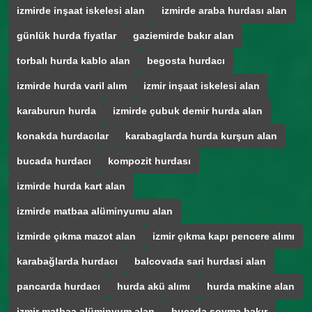
izmirde inşaat iskelesi alan
izmirde araba hurdası alan
günlük hurda fiyatlar
gaziemirde bakır alan
torbalı hurda kablo alan
begosta hurdacı
izmirde hurda varil alım
izmir inşaat iskelesi alan
karaburun hurda
izmirde çubuk demir hurda alan
konakda hurdacılar
karabaglarda hurda kurşun alan
bucada hurdacı
kompozit hurdası
izmirde hurda kart alan
izmirde matbaa alüminyumu alan
izmirde çıkma mazot alan
izmir çıkma kapı pencere alımı
karabağlarda hurdacı
balcovada sari hurdasi alan
pancarda hurdacı
hurda akü alımı
hurda makine alan
izmir matbaa alüminyum alan
bucada soyma bakır