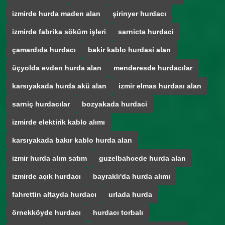
izmirde hurda maden alan
şirinyer hurdacı
izmirde fabrika söküm işleri
sarnicta hurdaci
çamardıda hurdacı
bakir kablo hurdasi alan
üçyolda evden hurda alan
menderesde hurdacılar
karsıyakada hurda akü alan
izmir elmas hurdası alan
sarniç hurdacılar
bozyakada hurdaci
izmirde elektirik kablo alımı
karsıyakada bakır kablo hurda alan
izmir hurda alım satım
guzelbahcede hurda alan
izmirde açık hurdacı
bayraklı'da hurda alımı
fahrettin altayda hurdacı
urlada hurda
örnekköyde hurdacı
hurdacı torbalı