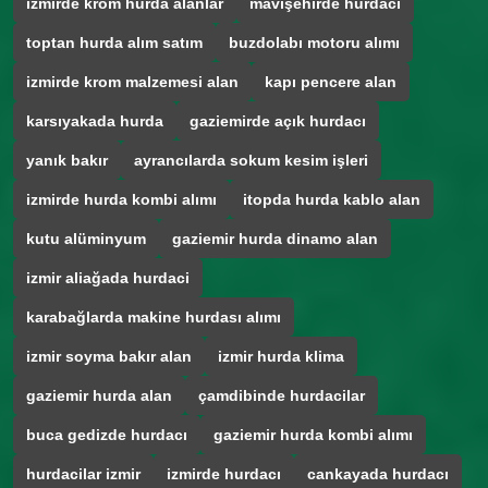
izmirde krom hurda alanlar
mavişehirde hurdacı
toptan hurda alım satım
buzdolabı motoru alımı
izmirde krom malzemesi alan
kapı pencere alan
karsıyakada hurda
gaziemirde açık hurdacı
yanık bakır
ayrancılarda sokum kesim işleri
izmirde hurda kombi alımı
itopda hurda kablo alan
kutu alüminyum
gaziemir hurda dinamo alan
izmir aliağada hurdaci
karabağlarda makine hurdası alımı
izmir soyma bakır alan
izmir hurda klima
gaziemir hurda alan
çamdibinde hurdacilar
buca gedizde hurdacı
gaziemir hurda kombi alımı
hurdacilar izmir
izmirde hurdacı
cankayada hurdacı