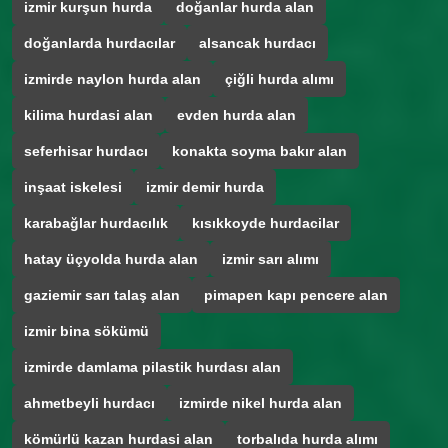
izmir kurşun hurda
doğanlar hurda alan
doğanlarda hurdacılar
alsancak hurdacı
izmirde naylon hurda alan
çiğli hurda alımı
kilima hurdasi alan
evden hurda alan
seferhisar hurdacı
konakta soyma bakır alan
inşaat iskelesi
izmir demir hurda
karabağlar hurdacılık
kısıkkoyde hurdacilar
hatay üçyolda hurda alan
izmir sarı alımı
gaziemir sarı talaş alan
pimapen kapı pencere alan
izmir bina sökümü
izmirde damlama pilastik hurdası alan
ahmetbeyli hurdacı
izmirde nikel hurda alan
kömürlü kazan hurdasi alan
torbalıda hurda alımı