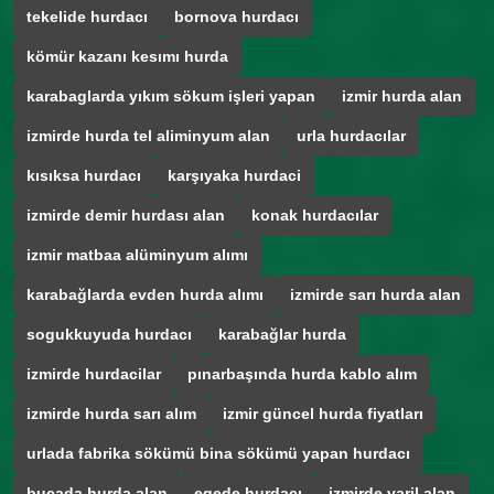
tekelide hurdacı
bornova hurdacı
kömür kazanı kesımı hurda
karabaglarda yıkım sökum işleri yapan
izmir hurda alan
izmirde hurda tel aliminyum alan
urla hurdacılar
kısıksa hurdacı
karşıyaka hurdaci
izmirde demir hurdası alan
konak hurdacılar
izmir matbaa alüminyum alımı
karabağlarda evden hurda alımı
izmirde sarı hurda alan
sogukkuyuda hurdacı
karabağlar hurda
izmirde hurdacilar
pınarbaşında hurda kablo alım
izmirde hurda sarı alım
izmir güncel hurda fiyatları
urlada fabrika sökümü bina sökümü yapan hurdacı
bucada hurda alan
egede hurdacı
izmirde varil alan