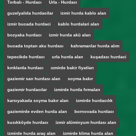
Torbalı - Hurdacı
Urla - Hurdacı
guzelyalida hurdacilar
izmir hurda kablo alan
izmir bucada hurdaci
kablo hurdalari alan
bozyaka hurdacı
izmir hurda akü alan
bucada toptan aku hurdası
kahramanlar hurda alım
tepecikde hurdacı
urla hurda alan
kuşadası hurdaci
kırıklarda hurdacı
ızmirde bakir fiyatları
gaziemir sarı hurdası alan
soyma bakır
gaziemir hurdacılar
izmirde hurda fırmaları
karsıyakada soyma bakır alan
izmirde hurdacılık
gaziemirde evden hurda alan
bornovada hurdacı
kusıkköyde hurdacı
izmir alüminyum hurdası alan
izmirde hurda araç alan
izmirde klima hurda alan