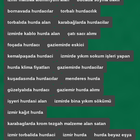
bornavada hurdacılar
torbalı hurdacılık
torbalıda hurda alan
karabağlarda hurdacilar
izmirde kablo hurda alan
çatı sacı alımı
foçada hurdacı
gaziemirde eskici
kemalpaşada hurdaci
izmirde yıkım sokum işleri yapan
hurda klima fiyatları
gaziemirde hurdacilar
kuşadasında hurdacılar
menderes hurda
güzelyalıda hurdacı
gaziemir hurda alımı
işyeri hurdasi alan
izmirde bina yıkım sökümü
izmir kağıt hurda
karabaglarda krom tezgah malzeme alan satan
izmir torbalida hurdaci
izmir hurda
hurda beyaz eşya