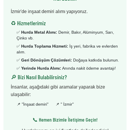
İzmir'de inşaat demiri alımı yapıyoruz.
♻️ Hizmetlerimiz
✅
Hurda Metal Alımı:
Demir, Bakır, Alüminyum, Sarı,
Çinko vb.
✅
Hurda Toplama Hizmeti:
İş yeri, fabrika ve evlerden
alım.
✅
Geri Dönüşüm Çözümleri:
Doğaya katkıda bulunun.
✅
Yerinde Hurda Alımı:
Anında nakit ödeme avantajı!
🔎 Bizi Nasıl Bulabilirsiniz?
İnsanlar, aşağıdaki gibi aramalar yaparak bize
ulaşabilir:
📌 "
İnşaat demiri
"
📌 "
İzmir
"
📞 Hemen Bizimle İletişime Geçin!