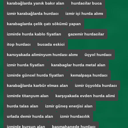
karabağlarda yanık bakır alan
hurdacilar buca
izmir karabağlarda hurdacı
izmir içi hurda alımı
karabaglarda çelik çatı sökümü yapan
izmirde hurda kablo fiyatları
gazemir hurdacilar
itop hurdacı
bucada eskici
karsıyakada aliminyum hurdası alımı
üçyol hurdacı
izmir hurda fiyatları
karabaglar hurda metal alan
izmirde güncel hurda fiyatları
kemalpaşa hurdacı
karabağlarda karbür elmas alan
izmir üçyolda hurdacı
izmirde titanyum alan
karşıyakada evden hurda alimi
hurda talas alan
izmir güneş enerjisi alan
urlada demir hurda alan
izmir hurdacılık
izmirde kurşun alan
basmahanede hurdacı