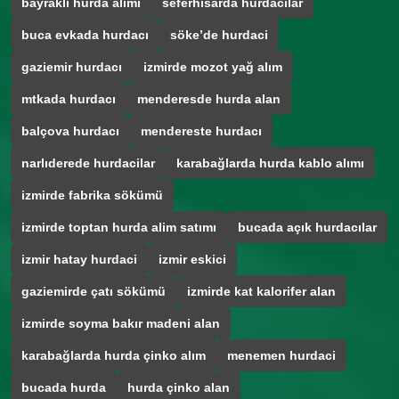
bayraklı hurda alımı
seferhisarda hurdacılar
buca evkada hurdacı
söke’de hurdaci
gaziemir hurdacı
izmirde mozot yağ alım
mtkada hurdacı
menderesde hurda alan
balçova hurdacı
mendereste hurdacı
narlıderede hurdacilar
karabağlarda hurda kablo alımı
izmirde fabrika sökümü
izmirde toptan hurda alim satımı
bucada açık hurdacılar
izmir hatay hurdaci
izmir eskici
gaziemirde çatı sökümü
izmirde kat kalorifer alan
izmirde soyma bakır madeni alan
karabağlarda hurda çinko alım
menemen hurdaci
bucada hurda
hurda çinko alan