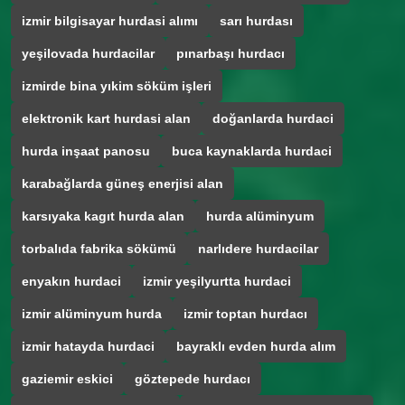
izmir bilgisayar hurdasi alımı
sarı hurdası
yeşilovada hurdacilar
pınarbaşı hurdacı
izmirde bina yıkim söküm işleri
elektronik kart hurdasi alan
doğanlarda hurdaci
hurda inşaat panosu
buca kaynaklarda hurdaci
karabağlarda güneş enerjisi alan
karsıyaka kagıt hurda alan
hurda alüminyum
torbalıda fabrika sökümü
narlıdere hurdacilar
enyakın hurdaci
izmir yeşilyurtta hurdaci
izmir alüminyum hurda
izmir toptan hurdacı
izmir hatayda hurdaci
bayraklı evden hurda alım
gaziemir eskici
göztepede hurdacı