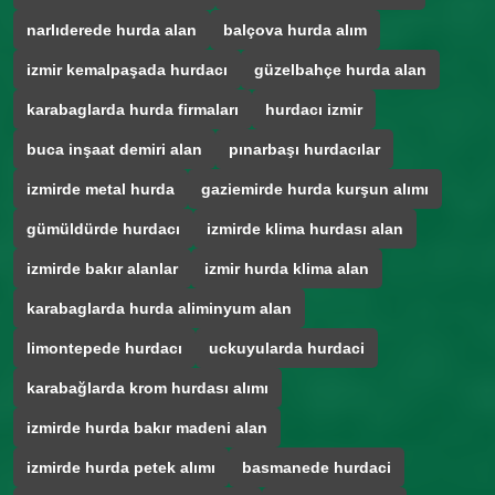
narlıderede hurda alan
balçova hurda alım
izmir kemalpaşada hurdacı
güzelbahçe hurda alan
karabaglarda hurda firmaları
hurdacı izmir
buca inşaat demiri alan
pınarbaşı hurdacılar
izmirde metal hurda
gaziemirde hurda kurşun alımı
gümüldürde hurdacı
izmirde klima hurdası alan
izmirde bakır alanlar
izmir hurda klima alan
karabaglarda hurda aliminyum alan
limontepede hurdacı
uckuyularda hurdaci
karabağlarda krom hurdası alımı
izmirde hurda bakır madeni alan
izmirde hurda petek alımı
basmanede hurdaci