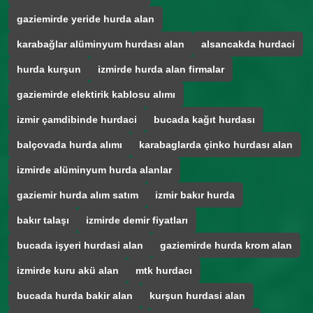
gaziemirde yeride hurda alan
karabağlar alüminyum hurdası alan
alsancakda hurdaci
hurda kurşun
izmirde hurda alan firmalar
gaziemirde elektirik kablosu alımı
izmir çamdibinde hurdaci
bucada kağıt hurdası
balçovada hurda alımı
karabaglarda çinko hurdası alan
izmirde alüminyum hurda alanlar
gaziemir hurda alım satım
izmir bakır hurda
bakır talaşı
izmirde demir fiyatları
bucada işyeri hurdasi alan
gaziemirde hurda krom alan
izmirde kuru akü alan
mtk hurdacı
bucada hurda bakir alan
kurşun hurdasi alan