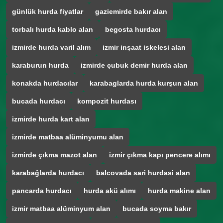
günlük hurda fiyatlar
gaziemirde bakır alan
torbalı hurda kablo alan
begosta hurdacı
izmirde hurda varil alım
izmir inşaat iskelesi alan
karaburun hurda
izmirde çubuk demir hurda alan
konakda hurdacılar
karabaglarda hurda kurşun alan
bucada hurdacı
kompozit hurdası
izmirde hurda kart alan
izmirde matbaa alüminyumu alan
izmirde çıkma mazot alan
izmir çıkma kapı pencere alımı
karabağlarda hurdacı
balcovada sari hurdasi alan
pancarda hurdacı
hurda akü alımı
hurda makine alan
izmir matbaa alüminyum alan
bucada soyma bakır