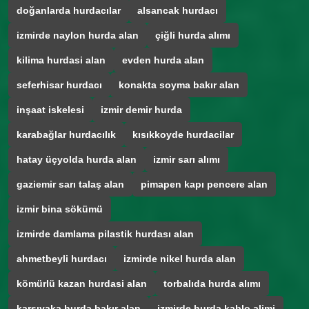
doğanlarda hurdacılar
alsancak hurdacı
izmirde naylon hurda alan
çiğli hurda alımı
kilima hurdasi alan
evden hurda alan
seferhisar hurdacı
konakta soyma bakır alan
inşaat iskelesi
izmir demir hurda
karabağlar hurdacılık
kısıkkoyde hurdacilar
hatay üçyolda hurda alan
izmir sarı alımı
gaziemir sarı talaş alan
pimapen kapı pencere alan
izmir bina sökümü
izmirde damlama pilastik hurdası alan
ahmetbeyli hurdacı
izmirde nikel hurda alan
kömürlü kazan hurdasi alan
torbalıda hurda alımı
karsıyaka hurda bakır alan
izmirde hurda kablo alimi