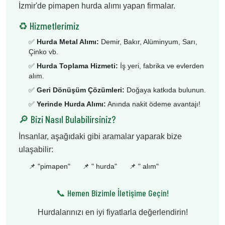
İzmir'de pimapen hurda alımı yapan firmalar.
♻️ Hizmetlerimiz
✅
Hurda Metal Alımı:
Demir, Bakır, Alüminyum, Sarı,
Çinko vb.
✅
Hurda Toplama Hizmeti:
İş yeri, fabrika ve evlerden
alım.
✅
Geri Dönüşüm Çözümleri:
Doğaya katkıda bulunun.
✅
Yerinde Hurda Alımı:
Anında nakit ödeme avantajı!
🔎 Bizi Nasıl Bulabilirsiniz?
İnsanlar, aşağıdaki gibi aramalar yaparak bize
ulaşabilir:
📌 "
pimapen
"
📌 "
hurda
"
📌 "
alım
"
📞 Hemen Bizimle İletişime Geçin!
Hurdalarınızı en iyi fiyatlarla değerlendirin!