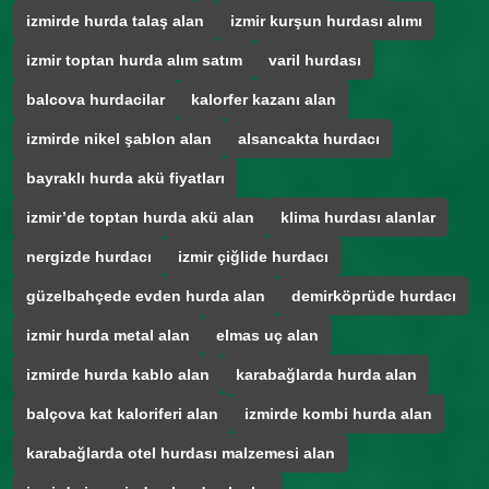
izmirde hurda talaş alan
izmir kurşun hurdası alımı
izmir toptan hurda alım satım
varil hurdası
balcova hurdacilar
kalorfer kazanı alan
izmirde nikel şablon alan
alsancakta hurdacı
bayraklı hurda akü fiyatları
izmir’de toptan hurda akü alan
klima hurdası alanlar
nergizde hurdacı
izmir çiğlide hurdacı
güzelbahçede evden hurda alan
demirköprüde hurdacı
izmir hurda metal alan
elmas uç alan
izmirde hurda kablo alan
karabağlarda hurda alan
balçova kat kaloriferi alan
izmirde kombi hurda alan
karabağlarda otel hurdası malzemesi alan