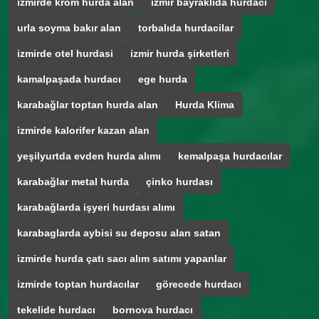
izmirde krom hurda alan
izmir bayraklıda hurdacı
urla soyma bakır alan
torbalıda hurdacilar
izmirde otel hurdasi
izmir hurda şirketleri
kamalpaşada hurdacı
ege hurda
karabağlar toptan hurda alan
Hurda Klima
izmirde kalorifer kazan alan
yeşilyurtda evden hurda alımı
kemalpaşa hurdacılar
karabağlar metal hurda
çinko hurdası
karabağlarda işyeri hurdası alımı
karabaglarda aybisi su deposu alan satan
izmirde hurda çatı sacı alım satımı yapanlar
izmirde toptan hurdacılar
görecede hurdacı
tekelide hurdacı
bornova hurdacı