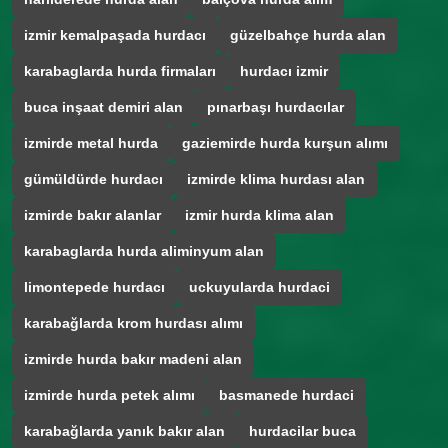
izmir kemalpaşada hurdacı
güzelbahçe hurda alan
karabaglarda hurda firmaları
hurdacı izmir
buca inşaat demiri alan
pınarbaşı hurdacılar
izmirde metal hurda
gaziemirde hurda kurşun alımı
gümüldürde hurdacı
izmirde klima hurdası alan
izmirde bakır alanlar
izmir hurda klima alan
karabaglarda hurda aliminyum alan
limontepede hurdacı
uckuyularda hurdaci
karabağlarda krom hurdası alımı
izmirde hurda bakır madeni alan
izmirde hurda petek alımı
basmanede hurdaci
karabağlarda yanık bakır alan
hurdacilar buca