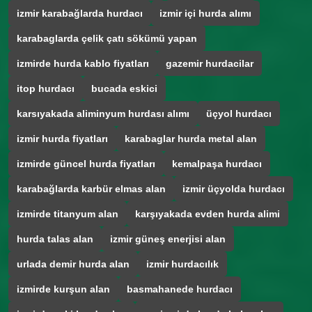
izmir karabağlarda hurdacı
izmir içi hurda alımı
karabaglarda çelik çatı sökümü yapan
izmirde hurda kablo fiyatları
gazemir hurdacilar
itop hurdacı
bucada eskici
karsıyakada aliminyum hurdası alımı
üçyol hurdacı
izmir hurda fiyatları
karabaglar hurda metal alan
izmirde güncel hurda fiyatları
kemalpaşa hurdacı
karabağlarda karbür elmas alan
izmir üçyolda hurdacı
izmirde titanyum alan
karşıyakada evden hurda alimi
hurda talas alan
izmir güneş enerjisi alan
urlada demir hurda alan
izmir hurdacılık
izmirde kurşun alan
basmahanede hurdacı