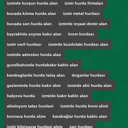
izmirde kurşun hurda alan
izmir hurda firmaları
bucada kılıma hurda alan
izmir metal hurdacı
bucada sarı hurda alan
izmirde inşaat demir alan
bayraklıda soyma bakır alan
krom hurdası
izmir varil hurdası
izmirde buzdolabı hurdası alan
izmirde adresten hurda alan
guzelbahcede hurdabakır kablo alan
karabaglarda hurda talaş alan
doganlar hurdacı
gaziemirde hurda bakır alım
izmirde akü hurda alan
balçova hurda
izmirde bakır kablo alan
aliminyum talas hurdasi
izmirde hurda krom alimi
bornava hurda alımı
karabağlar hurda kablo alan
izmir bilgisayar hurdasi alımı
sarı hurdası