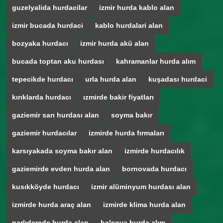
guzelyalida hurdacilar
izmir hurda kablo alan
izmir bucada hurdaci
kablo hurdalari alan
bozyaka hurdacı
izmir hurda akü alan
bucada toptan aku hurdası
kahramanlar hurda alım
tepecikde hurdacı
urla hurda alan
kuşadası hurdaci
kırıklarda hurdacı
ızmirde bakir fiyatları
gaziemir sarı hurdası alan
soyma bakır
gaziemir hurdacılar
izmirde hurda fırmaları
karsıyakada soyma bakır alan
izmirde hurdacılık
gaziemirde evden hurda alan
bornovada hurdacı
kusıkköyde hurdacı
izmir alüminyum hurdası alan
izmirde hurda araç alan
izmirde klima hurda alan
narlıderede hurda alan
balçova hurda alım