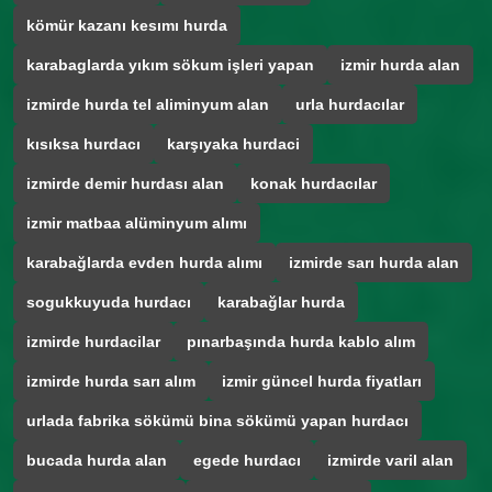
kömür kazanı kesımı hurda
karabaglarda yıkım sökum işleri yapan
izmir hurda alan
izmirde hurda tel aliminyum alan
urla hurdacılar
kısıksa hurdacı
karşıyaka hurdaci
izmirde demir hurdası alan
konak hurdacılar
izmir matbaa alüminyum alımı
karabağlarda evden hurda alımı
izmirde sarı hurda alan
sogukkuyuda hurdacı
karabağlar hurda
izmirde hurdacilar
pınarbaşında hurda kablo alım
izmirde hurda sarı alım
izmir güncel hurda fiyatları
urlada fabrika sökümü bina sökümü yapan hurdacı
bucada hurda alan
egede hurdacı
izmirde varil alan