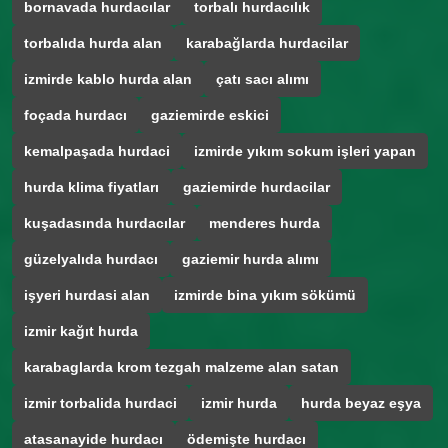
bornavada hurdacılar
torbalı hurdacılık
torbalıda hurda alan
karabağlarda hurdacilar
izmirde kablo hurda alan
çatı sacı alımı
foçada hurdacı
gaziemirde eskici
kemalpaşada hurdaci
izmirde yıkım sokum işleri yapan
hurda klima fiyatları
gaziemirde hurdacilar
kuşadasında hurdacılar
menderes hurda
güzelyalıda hurdacı
gaziemir hurda alımı
işyeri hurdasi alan
izmirde bina yıkım sökümü
izmir kağıt hurda
karabaglarda krom tezgah malzeme alan satan
izmir torbalida hurdaci
izmir hurda
hurda beyaz eşya
atasanayide hurdacı
ödemişte hurdacı