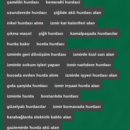
çamdibi hurdacı
kemeralti hurdaci
uzunderede hurdacı
çiğlide akü hurdası alan
nikel hurdası alımı
izmir kat kaloriferi alan
çıkma mazot
çiğli hurdacı
kamalpaşada hurdacılar
hurda bakır
borda hurdacı
izmirde geri dönüşüm hurdası
izmirde kızıl sarı alan
izmirde sokum işleri yapan
izmir narlıdere hurdacı
bucada evden hurda alımı
izmirde işyeri hurdası alan
gıda çarşida hurdacı
izmir inşaat hurda alan
izmirde hurda
bostanlıda hurdacı
güzelyalı hurdacılar
izmir bornavada hurdaci
karabağlarda elektirik kablo alan
gaziemirde hurda akü alan