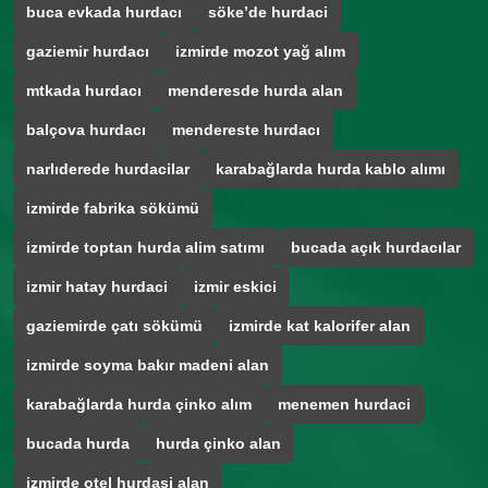
buca evkada hurdacı
söke’de hurdaci
gaziemir hurdacı
izmirde mozot yağ alım
mtkada hurdacı
menderesde hurda alan
balçova hurdacı
mendereste hurdacı
narlıderede hurdacilar
karabağlarda hurda kablo alımı
izmirde fabrika sökümü
izmirde toptan hurda alim satımı
bucada açık hurdacılar
izmir hatay hurdaci
izmir eskici
gaziemirde çatı sökümü
izmirde kat kalorifer alan
izmirde soyma bakır madeni alan
karabağlarda hurda çinko alım
menemen hurdaci
bucada hurda
hurda çinko alan
izmirde otel hurdasi alan