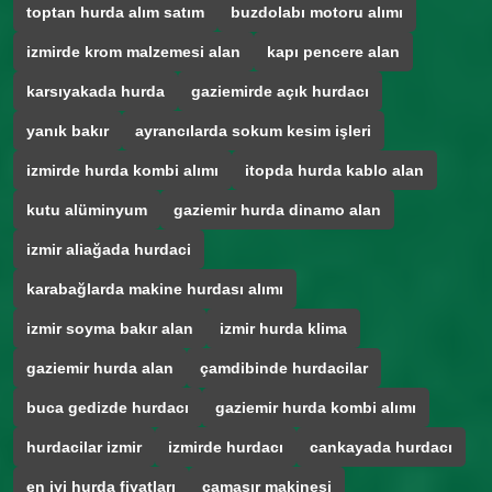
toptan hurda alım satım
buzdolabı motoru alımı
izmirde krom malzemesi alan
kapı pencere alan
karsıyakada hurda
gaziemirde açık hurdacı
yanık bakır
ayrancılarda sokum kesim işleri
izmirde hurda kombi alımı
itopda hurda kablo alan
kutu alüminyum
gaziemir hurda dinamo alan
izmir aliağada hurdaci
karabağlarda makine hurdası alımı
izmir soyma bakır alan
izmir hurda klima
gaziemir hurda alan
çamdibinde hurdacilar
buca gedizde hurdacı
gaziemir hurda kombi alımı
hurdacilar izmir
izmirde hurdacı
cankayada hurdacı
en iyi hurda fiyatları
çamaşır makinesi