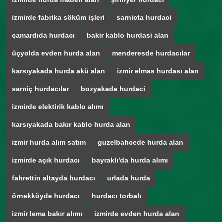
izmirde fabrika söküm işleri
sarnicta hurdaci
çamardıda hurdacı
bakir kablo hurdasi alan
üçyolda evden hurda alan
menderesde hurdacılar
karsıyakada hurda akü alan
izmir elmas hurdası alan
sarniç hurdacılar
bozyakada hurdaci
izmirde elektirik kablo alımı
karsıyakada bakır kablo hurda alan
izmir hurda alım satım
guzelbahcede hurda alan
izmirde açık hurdacı
bayraklı'da hurda alımı
fahrettin altayda hurdacı
urlada hurda
örnekköyde hurdacı
hurdacı torbalı
izmir lema bakır alımı
izmirde evden hurda alan