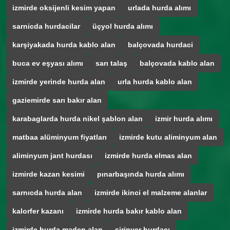
izmirde oksijenli kesim yapan
urlada hurda alımı
sarnicda hurdacilar
üçyol hurda alımı
karşiyakada hurda kablo alan
balçovada hurdaci
buca ev eşyası alımı
sarı talaş
balçovada kablo alan
izmirde yerinde hurda alan
urla hurda kablo alan
gaziemirde sarı bakır alan
karabaglarda hurda nikel şablon alan
izmir hurda alımı
matbaa alüminyum fiyatları
izmirde kutu aliminyum alan
aliminyum jant hurdası
izmirde hurda elmas alan
izmirde kazan kesimi
pınarbaşında hurda alımı
sarnıcda hurda alan
izmirde ikinci el malzeme alanlar
kalorfer kazanı
izmirde hurda bakır kablo alan
izmirde hurda maden alan
şirinyer hurdacı