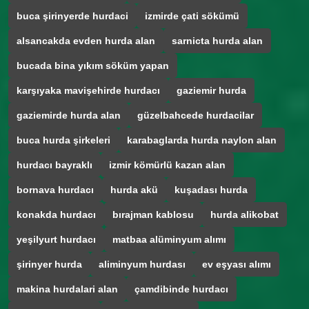
buca şirinyerde hurdaci
izmirde çati sökümü
alsancakda evden hurda alan
sarnicta hurda alan
bucada bina yıkım söküm yapan
karşıyaka mavişehirde hurdacı
gaziemir hurda
gaziemirde hurda alan
güzelbahcede hurdacilar
buca hurda şirkeleri
karabaglarda hurda naylon alan
hurdacı bayraklı
izmir kömürlü kazan alan
bornava hurdacı
hurda akü
kuşadası hurda
konakda hurdacı
bırajman kablosu
hurda alikobat
yeşilyurt hurdacı
matbaa alüminyum alımı
şirinyer hurda
aliminyum hurdası
ev eşyası alımı
makina hurdalari alan
çamdibinde hurdacı