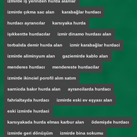
izmirde iş yerinden hurda alanlar
izmirde çıkma sac alan
karabağlar hurdacı
hurdacı ayrancılar
karsıyaka hurda
işıkkentte hurdacılar
izmir dinamo hurdası alan
torbalıda demir hurda alan
izmir karabağlar hurdaci
izmirde aliminyum alan
gaziemirde kablo alan
menderes hurdacı
mendereste hurdacilar
izmirde ikinciel porofil alım satım
sarnicda bakır hurda alan
ayrancilarda hurdacı
fahrialtayda hurdacı
izmirde eski ev eşyası alan
eski izmirde hurdaci
karsıyakada hurda elmas karbur alan
ödemişde hurdacı
izmirde geri dönüşüm
izmirde bina sokumu