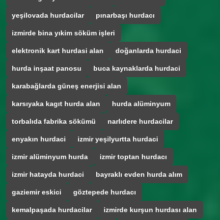
yeşilovada hurdacilar
pınarbaşı hurdacı
izmirde bina yıkim söküm işleri
elektronik kart hurdasi alan
doğanlarda hurdaci
hurda inşaat panosu
buca kaynaklarda hurdaci
karabağlarda güneş enerjisi alan
karsıyaka kagıt hurda alan
hurda alüminyum
torbalıda fabrika sökümü
narlıdere hurdacilar
enyakın hurdaci
izmir yeşilyurtta hurdaci
izmir alüminyum hurda
izmir toptan hurdacı
izmir hatayda hurdaci
bayraklı evden hurda alım
gaziemir eskici
göztepede hurdacı
kemalpaşada hurdacilar
izmirde kurşun hurdası alan