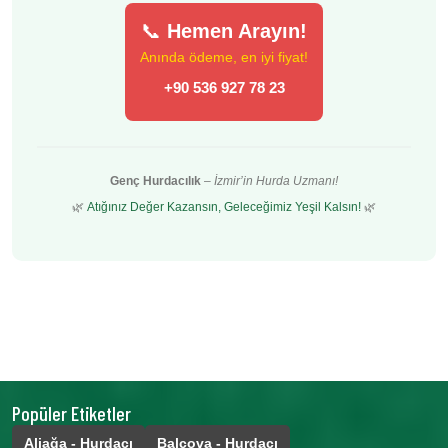
📞
Hemen Arayın!
Anında ödeme, en iyi fiyat!
+90 536 927 78 23
Genç Hurdacılık
–
İzmir’in Hurda Uzmanı!
🌿
Atığınız Değer Kazansın, Geleceğimiz Yeşil Kalsın!
🌿
Popüler Etiketler
Aliağa - Hurdacı
Balçova - Hurdacı