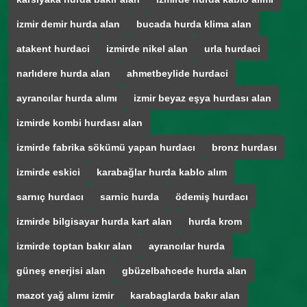
izmir demir hurda alan
bucada hurda klima alan
atakent hurdaci
izmirde nikel alan
urla hurdaci
narlıdere hurda alan
ahmetbeylide hurdaci
ayrancılar hurda alımı
izmir beyaz eşya hurdası alan
izmirde kombi hurdası alan
izmirde fabrika sökümü yapan hurdacı
bronz hurdası
izmirde eskici
karabağlar hurda kablo alım
sarnıç hurdacı
sarnic hurda
ödemiş hurdacı
izmirde bilgisayar hurda kart alan
hurda krom
izmirde toptan bakır alan
ayrancılar hurda
güneş enerjisi alan
gbüzelbahcede hurda alan
mazot yağ alımı izmir
karabaglarda bakır alan