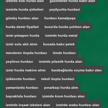
izmirde eski hurda alan
gaziemirde hurda bakır alan
izmirde hurda şirketleri
yeşilyurtta hurdaci
gümüş hurdası alan
hurdacı kamalpaşa
hurda demir fiyatlari
buca'da hurda şohben alan
izmir pimapen hurda
izmirde hurda metal
izmir sulu akü alımı
bucada bakır petek
menderes itopda hurdacı
tirede hurdacı
yeşilova hurdacı
izmirde pilastik hurda alan
izmir hurda makine alımı
karabağlarda soyma bakır alan
işikkentte hurdacı
tekeli itopta hurdaci
yamanlarda hurdacı
pınarbaşı hurda alım
bayraklıda hurdacı
izmirde krom hurdası alan
izmirde inşaat iskelesi alan
izmirde araba hurdası alan