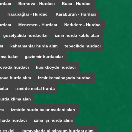
urdacı
Bornova - Hurdacı
Buca - Hurdacı
ı
Karabağlar - Hurdacı
Karaburun - Hurdacı
urdacı
Menemen - Hurdacı
Narlıdere - Hurdacı
guzelyalida hurdacilar
izmir hurda kablo alan
sı
kahramanlar hurda alım
tepecikde hurdacı
ma bakır
gaziemir hurdacılar
ovada hurdacı
kusıkköyde hurdacı
çova hurda alım
izmir kemalpaşada hurdacı
cılar
izmirde metal hurda
hurda klima alan
mı
izmirde hurda bakır madeni alan
ğlarda hurdacı
izmir içi hurda alımı
 eskici
karsıyakada aliminyum hurdası alımı