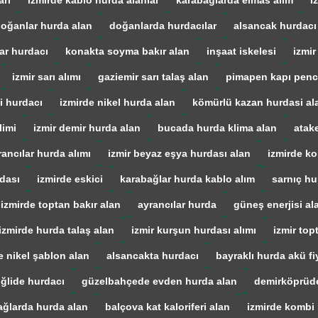
arı
izmirde kablo hurda alanlar
karabağlarda elmas alım
i
oğanlar hurda alan
doğanlarda hurdacılar
alsancak hurdacı
ar hurdacı
konakta soyma bakır alan
inşaat iskelesi
izmir
izmir sarı alımı
gaziemir sarı talaş alan
pimapen kapı penc
i hurdacı
izmirde nikel hurda alan
kömürlü kazan hurdasi al
limi
izmir demir hurda alan
bucada hurda klima alan
atak
rancılar hurda alımı
izmir beyaz eşya hurdası alan
izmirde ko
dası
izmirde eskici
karabağlar hurda kablo alım
sarnıç hu
izmirde toptan bakır alan
ayrancılar hurda
güneş enerjisi al
izmirde hurda talaş alan
izmir kurşun hurdası alımı
izmir top
e nikel şablon alan
alsancakta hurdacı
bayraklı hurda akü fiy
iğlide hurdacı
güzelbahçede evden hurda alan
demirköprüd
ağlarda hurda alan
balçova kat kaloriferi alan
izmirde kombi