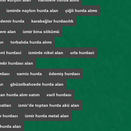
zmir kurşun alan
narlıdere hurda alımı
izmirde naylon hurda alan
çiğli hurda alımı
 demir hurda
karabağlar hurdacılık
ere alan
izmir bina sökümü
an
torbalıda hurda alımı
ent hurdaci
izmirde nikel alan
urla hurdaci
mbi hurdası alan
rdacı
sarnic hurda
ödemiş hurdacı
an
gbüzelbahcede hurda alan
tan hurda alım satım
varil hurdası
atları
izmir’de toptan hurda akü alan
e hurdacı
izmir hurda metal alan
 hurda alan