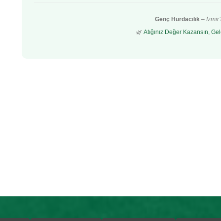
Genç Hurdacılık
–
İzmir
🌿
Atığınız Değer Kazansın, Gel