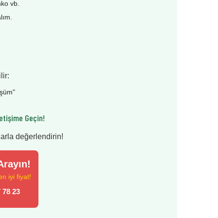
nko vb.
alım.
ir:
üşüm
"
etişime Geçin!
larla değerlendirin!
rayın!
 iyi fiyat!
 78 23