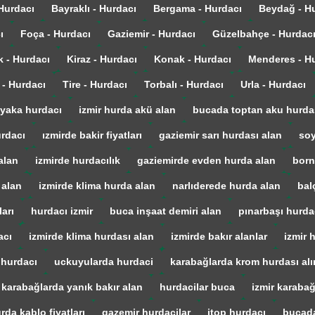
 Hurdacı
Bayraklı - Hurdacı
Bergama - Hurdacı
Beydağ - H
ı
Foça - Hurdacı
Gaziemir - Hurdacı
Güzelbahçe - Hurdac
k - Hurdacı
Kiraz - Hurdacı
Konak - Hurdacı
Menderes - H
 - Hurdacı
Tire - Hurdacı
Torbalı - Hurdacı
Urla - Hurdacı
yaka hurdacı
izmir hurda akü alan
bucada toptan aku hurda
urdacı
ızmirde bakir fiyatları
gaziemir sarı hurdası alan
soy
alan
izmirde hurdacılık
gaziemirde evden hurda alan
born
 alan
izmirde klima hurda alan
narlıderede hurda alan
bal
arı
hurdacı izmir
buca inşaat demiri alan
pınarbaşı hurda
acı
izmirde klima hurdası alan
izmirde bakır alanlar
izmir 
 hurdacı
uckuyularda hurdaci
karabağlarda krom hurdası alı
karabağlarda yanık bakır alan
hurdacilar buca
izmir karaba
rda kablo fiyatları
gazemir hurdacilar
itop hurdacı
bucada