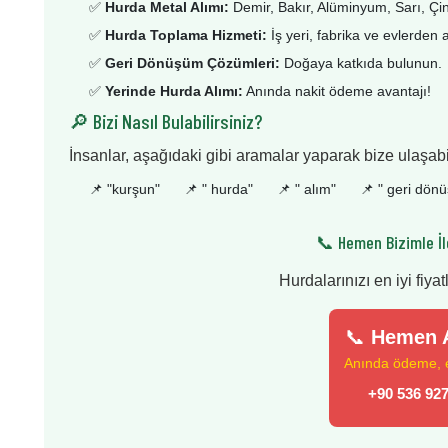
✅
Hurda Metal Alımı:
Demir, Bakır, Alüminyum, Sarı, Çi
✅
Hurda Toplama Hizmeti:
İş yeri, fabrika ve evlerden 
✅
Geri Dönüşüm Çözümleri:
Doğaya katkıda bulunun.
✅
Yerinde Hurda Alımı:
Anında nakit ödeme avantajı!
🔎 Bizi Nasıl Bulabilirsiniz?
İnsanlar, aşağıdaki gibi aramalar yaparak bize ulaşabil
📌 "
kurşun
"
📌 "
hurda
"
📌 "
alım
"
📌 "
geri dön
📞 Hemen Bizimle İl
Hurdalarınızı en iyi fiyat
📞
Hemen A
Anında ödeme, en
+90 536 927