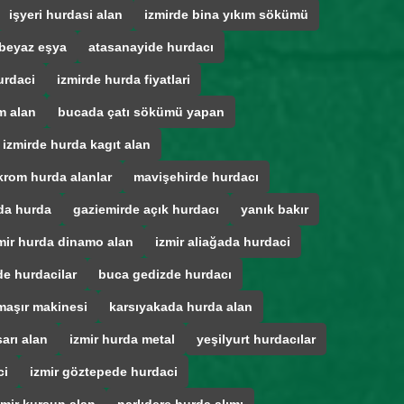
işyeri hurdasi alan
izmirde bina yıkım sökümü
beyaz eşya
atasanayide hurdacı
urdaci
izmirde hurda fiyatlari
m alan
bucada çatı sökümü yapan
izmirde hurda kagıt alan
krom hurda alanlar
mavişehirde hurdacı
da hurda
gaziemirde açık hurdacı
yanık bakır
mir hurda dinamo alan
izmir aliağada hurdaci
e hurdacilar
buca gedizde hurdacı
maşır makinesi
karsıyakada hurda alan
arı alan
izmir hurda metal
yeşilyurt hurdacılar
ci
izmir göztepede hurdaci