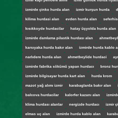
izmir kapı pencere alımı
izmir günlük hurda fiyatl
izmirde çinko hurda alan
izmir kurşun hurda
d
kilima hurdasi alan
evden hurda alan
seferhis
kısıkkoyde hurdacilar
hatay üçyolda hurda alan
izmirde damlama pilastik hurdası alan
ahmetbeyl
karsıyaka hurda bakır alan
izmirde hurda kablo a
narlıdere hurda alan
ahmetbeylide hurdaci
ay
izmirde fabrika sökümü yapan hurdacı
bronz hur
izmirde bilgisayar hurda kart alan
hurda krom
mazot yağ alımı izmir
karabaglarda bakır alan
balcova hurdacilar
kalorfer kazanı alan
izmird
klima hurdası alanlar
nergizde hurdacı
izmir ç
elmas uç alan
izmirde hurda kablo alan
karab