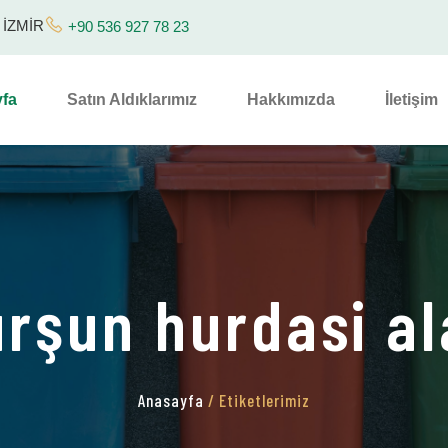
/ İZMİR
+90 536 927 78 23
fa
Satın Aldıklarımız
Hakkımızda
İletişim
rşun hurdasi a
Anasayfa
/ Etiketlerimiz