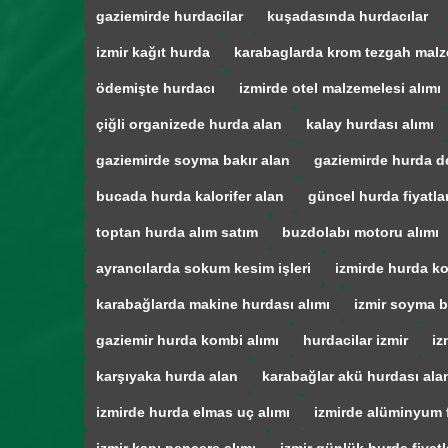
gaziemirde hurdacilar
kuşadasında hurdacılar
izmir kağıt hurda
karabaglarda krom tezgah malz
ödemişte hurdacı
izmirde otel malzemelesi alımı
çiğli organizede hurda alan
kalay hurdası alımı
gaziemirde soyma bakır alan
gaziemirde hurda d
bucada hurda kalorifer alan
güncel hurda fiyatla
toptan hurda alım satım
buzdolabı motoru alımı
ayrancılarda sokum kesim işleri
izmirde hurda ko
karabağlarda makine hurdası alımı
izmir soyma b
gaziemir hurda kombi alımı
hurdacilar izmir
iz
karşıyaka hurda alan
karabağlar akü hurdası ala
izmirde hurda elmas uç alımı
izmirde alüminyum f