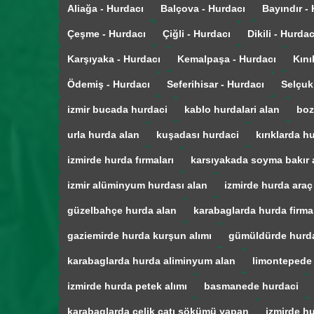
Aliağa - Hurdacı
Balçova - Hurdacı
Bayındır -
Çeşme - Hurdacı
Çiğli - Hurdacı
Dikili - Hurdac
Karşıyaka - Hurdacı
Kemalpaşa - Hurdacı
Kını
Ödemiş - Hurdacı
Seferihisar - Hurdacı
Selçuk
izmir bucada hurdaci
kablo hurdalari alan
boz
urla hurda alan
kuşadası hurdaci
kırıklarda h
izmirde hurda fırmaları
karsıyakada soyma bakır 
izmir alüminyum hurdası alan
izmirde hurda araç
güzelbahçe hurda alan
karabaglarda hurda firmal
gaziemirde hurda kurşun alımı
gümüldürde hurd
karabaglarda hurda aliminyum alan
limontepede
izmirde hurda petek alımı
basmanede hurdaci
karabaglarda çelik çatı sökümü yapan
izmirde hu