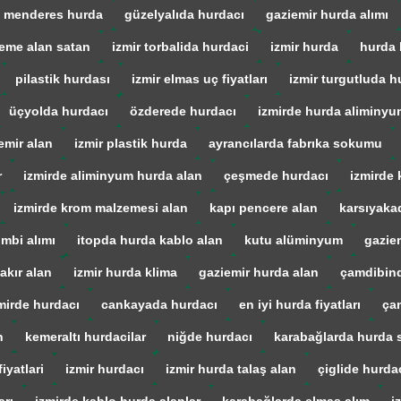
menderes hurda
güzelyalıda hurdacı
gaziemir hurda alımı
eme alan satan
izmir torbalida hurdaci
izmir hurda
hurda 
pilastik hurdası
izmir elmas uç fiyatları
izmir turgutluda h
üçyolda hurdacı
özderede hurdacı
izmirde hurda aliminyu
emir alan
izmir plastik hurda
ayrancılarda fabrıka sokumu
r
izmirde aliminyum hurda alan
çeşmede hurdacı
izmirde 
izmirde krom malzemesi alan
kapı pencere alan
karsıyaka
mbi alımı
itopda hurda kablo alan
kutu alüminyum
gazie
akır alan
izmir hurda klima
gaziemir hurda alan
çamdibind
mirde hurdacı
cankayada hurdacı
en iyi hurda fiyatları
ça
n
kemeraltı hurdacilar
niğde hurdacı
karabağlarda hurda s
iyatlari
izmir hurdacı
izmir hurda talaş alan
çiglide hurda