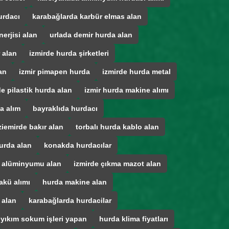
urdacı
karabağlarda karbür elmas alan
erjisi alan
urlada demir hurda alan
 alan
izmirde hurda şirketleri
an
izmir pimapen hurda
izmirde hurda metal
de pilastik hurda alan
izmir hurda makine alımı
a alım
bayraklıda hurdacı
iemirde bakır alan
torbalı hurda kablo alan
urda alan
konakda hurdacılar
a alüminyumu alan
izmirde çıkma mazot alan
akü alımı
hurda makine alan
 alan
karabağlarda hurdacilar
 yıkım sokum işleri yapan
hurda klima fiyatları