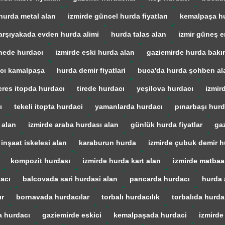
hurda metal alan
izmirde güncel hurda fiyatları
kemalpaşa h
arşıyakada evden hurda alimi
hurda talas alan
izmir güneş en
ede hurdacı
izmirde eski hurda alan
gaziemirde hurda bakır
cı kamalpaşa
hurda demir fiyatlari
buca'da hurda şohben al
res itopda hurdacı
tirede hurdacı
yeşilova hurdacı
izmir
ı
tekeli itopta hurdaci
yamanlarda hurdacı
pınarbaşı hurd
 alan
izmirde araba hurdası alan
günlük hurda fiyatlar
gaz
 inşaat iskelesi alan
karaburun hurda
izmirde çubuk demir h
kompozit hurdası
izmirde hurda kart alan
izmirde matba
acı
balcovada sari hurdasi alan
pancarda hurdacı
hurda 
ır
bornavada hurdacılar
torbalı hurdacılık
torbalıda hurda
a hurdacı
gaziemirde eskici
kemalpaşada hurdaci
izmirde