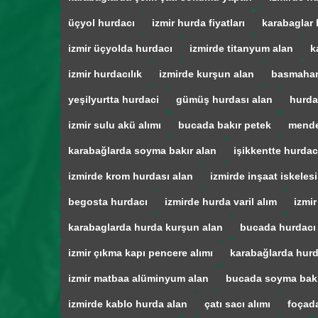
üçyol hurdacı
izmir hurda fiyatları
karabaglar 
izmir üçyolda hurdacı
izmirde titanyum alan
k
izmir hurdacılık
izmirde kurşun alan
basmahan
yeşilyurtta hurdaci
gümüş hurdası alan
hurda
izmir sulu akü alımı
bucada bakır petek
mende
karabağlarda soyma bakır alan
işikkentte hurdac
izmirde krom hurdası alan
izmirde inşaat iskelesi
begosta hurdacı
izmirde hurda varil alım
izmir
karabaglarda hurda kurşun alan
bucada hurdacı
izmir çıkma kapı pencere alımı
karabağlarda hurd
izmir matbaa alüminyum alan
bucada soyma bak
izmirde kablo hurda alan
çatı sacı alımı
foçad