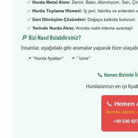
✅
Hurda Metal Alımı:
Demir, Bakır, Alüminyum, Sarı, Çi
✅
Hurda Toplama Hizmeti:
İş yeri, fabrika ve evlerden 
✅
Geri Dönüşüm Çözümleri:
Doğaya katkıda bulunun.
✅
Yerinde Hurda Alımı:
Anında nakit ödeme avantajı!
🔎 Bizi Nasıl Bulabilirsiniz?
İnsanlar, aşağıdaki gibi aramalar yaparak bize ulaşabil
📌 "
Hurda fiyatları
"
📌 "
İzmir
"
📞 Hemen Bizimle İl
Hurdalarınızı en iyi fiyat
📞
Hemen A
Anında ödeme, en
+90 536 927