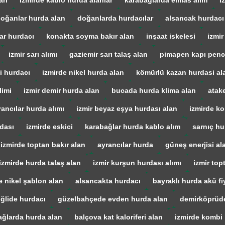
arı
izmirde kablo hurda alanlar
karabağlarda elmas alım
i
oğanlar hurda alan
doğanlarda hurdacılar
alsancak hurdacı
ar hurdacı
konakta soyma bakır alan
inşaat iskelesi
izmir
izmir sarı alımı
gaziemir sarı talaş alan
pimapen kapı penc
i hurdacı
izmirde nikel hurda alan
kömürlü kazan hurdasi al
limi
izmir demir hurda alan
bucada hurda klima alan
atak
rancılar hurda alımı
izmir beyaz eşya hurdası alan
izmirde ko
dası
izmirde eskici
karabağlar hurda kablo alım
sarnıç hu
izmirde toptan bakır alan
ayrancılar hurda
güneş enerjisi al
izmirde hurda talaş alan
izmir kurşun hurdası alımı
izmir top
e nikel şablon alan
alsancakta hurdacı
bayraklı hurda akü fiy
iğlide hurdacı
güzelbahçede evden hurda alan
demirköprüd
ağlarda hurda alan
balçova kat kaloriferi alan
izmirde kombi