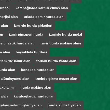
urdacı
karabağlarda karbür elmas alan
erjisi alan
urlada demir hurda alan
 alan
izmirde hurda şirketleri
an
izmir pimapen hurda
izmirde hurda metal
de pilastik hurda alan
izmir hurda makine alımı
a alım
bayraklıda hurdacı
iemirde bakır alan
torbalı hurda kablo alan
urda alan
konakda hurdacılar
a alüminyumu alan
izmirde çıkma mazot alan
akü alımı
hurda makine alan
 alan
karabağlarda hurdacilar
 yıkım sokum işleri yapan
hurda klima fiyatları