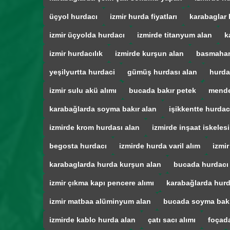
üçyol hurdacı
izmir hurda fiyatları
karabaglar 
izmir üçyolda hurdacı
izmirde titanyum alan
k
izmir hurdacılık
izmirde kurşun alan
basmahan
yeşilyurtta hurdaci
gümüş hurdası alan
hurda
izmir sulu akü alımı
bucada bakır petek
mende
karabağlarda soyma bakır alan
işikkentte hurdac
izmirde krom hurdası alan
izmirde inşaat iskelesi
begosta hurdacı
izmirde hurda varil alım
izmir
karabaglarda hurda kurşun alan
bucada hurdacı
izmir çıkma kapı pencere alımı
karabağlarda hurd
izmir matbaa alüminyum alan
bucada soyma bak
izmirde kablo hurda alan
çatı sacı alımı
foçad