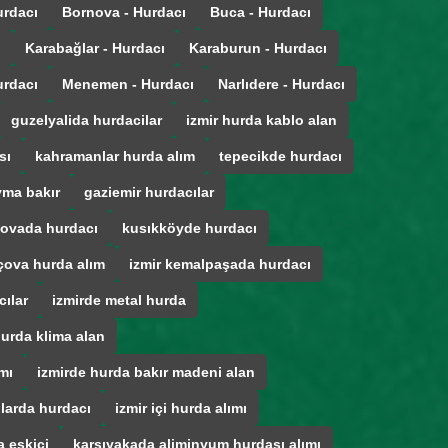
urdacı
Bornova - Hurdacı
Buca - Hurdacı
ı
Karabağlar - Hurdacı
Karaburun - Hurdacı
urdacı
Menemen - Hurdacı
Narlıdere - Hurdacı
guzelyalida hurdacilar
izmir hurda kablo alan
sı
kahramanlar hurda alım
tepecikde hurdacı
ma bakır
gaziemir hurdacılar
ovada hurdacı
kusıkköyde hurdacı
çova hurda alım
izmir kemalpaşada hurdacı
cılar
izmirde metal hurda
hurda klima alan
mı
izmirde hurda bakır madeni alan
ğlarda hurdacı
izmir içi hurda alımı
 eskici
karsıyakada aliminyum hurdası alımı