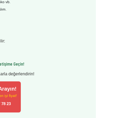
nko vb.
alım.
ir:
etişime Geçin!
larla değerlendirin!
rayın!
 iyi fiyat!
 78 23