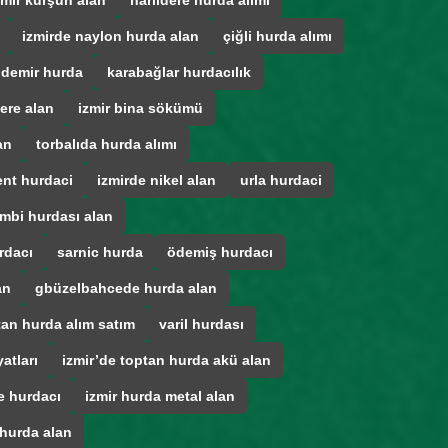
zmir kurşun alan
narlıdere hurda alımı
izmirde naylon hurda alan
çiğli hurda alımı
 demir hurda
karabağlar hurdacılık
ere alan
izmir bina sökümü
an
torbalıda hurda alımı
ent hurdaci
izmirde nikel alan
urla hurdaci
mbi hurdası alan
rdacı
sarnic hurda
ödemiş hurdacı
an
gbüzelbahcede hurda alan
tan hurda alım satım
varil hurdası
atları
izmir’de toptan hurda akü alan
e hurdacı
izmir hurda metal alan
 hurda alan