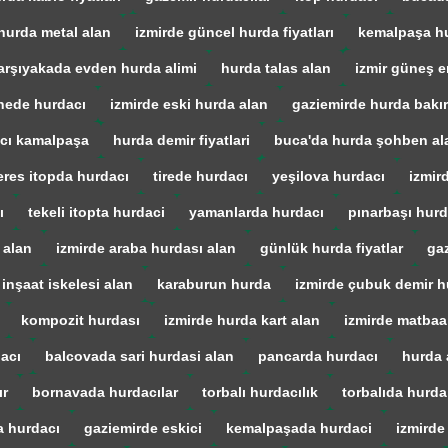
hurda metal alan
izmirde güncel hurda fiyatları
kemalpaşa h
arşıyakada evden hurda alimi
hurda talas alan
izmir güneş en
ede hurdacı
izmirde eski hurda alan
gaziemirde hurda bakır
cı kamalpaşa
hurda demir fiyatlari
buca'da hurda şohben al
res itopda hurdacı
tirede hurdacı
yeşilova hurdacı
izmir
ı
tekeli itopta hurdaci
yamanlarda hurdacı
pınarbaşı hurd
 alan
izmirde araba hurdası alan
günlük hurda fiyatlar
gaz
 inşaat iskelesi alan
karaburun hurda
izmirde çubuk demir h
kompozit hurdası
izmirde hurda kart alan
izmirde matba
acı
balcovada sari hurdasi alan
pancarda hurdacı
hurda 
ır
bornavada hurdacılar
torbalı hurdacılık
torbalıda hurda
a hurdacı
gaziemirde eskici
kemalpaşada hurdaci
izmirde