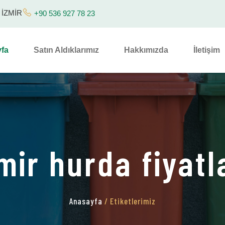
/ İZMİR
+90 536 927 78 23
fa
Satın Aldıklarımız
Hakkımızda
İletişim
mir hurda fiyatl
Anasayfa
/ Etiketlerimiz