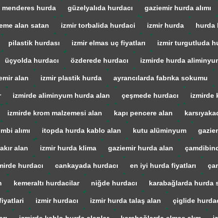
menderes hurda
güzelyalıda hurdacı
gaziemir hurda alımı
eme alan satan
izmir torbalida hurdaci
izmir hurda
hurda 
pilastik hurdası
izmir elmas uç fiyatları
izmir turgutluda h
üçyolda hurdacı
özderede hurdacı
izmirde hurda aliminyu
emir alan
izmir plastik hurda
ayrancılarda fabrıka sokumu
r
izmirde aliminyum hurda alan
çeşmede hurdacı
izmirde 
izmirde krom malzemesi alan
kapı pencere alan
karsıyaka
mbi alımı
itopda hurda kablo alan
kutu alüminyum
gazie
akır alan
izmir hurda klima
gaziemir hurda alan
çamdibind
mirde hurdacı
cankayada hurdacı
en iyi hurda fiyatları
ça
n
kemeraltı hurdacilar
niğde hurdacı
karabağlarda hurda s
iyatlari
izmir hurdacı
izmir hurda talaş alan
çiglide hurda