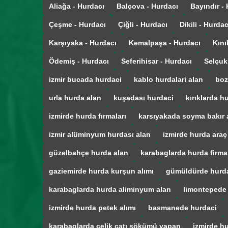
Aliağa - Hurdacı
Balçova - Hurdacı
Bayındır -
Çeşme - Hurdacı
Çiğli - Hurdacı
Dikili - Hurdac
Karşıyaka - Hurdacı
Kemalpaşa - Hurdacı
Kını
Ödemiş - Hurdacı
Seferihisar - Hurdacı
Selçuk
izmir bucada hurdaci
kablo hurdalari alan
boz
urla hurda alan
kuşadası hurdaci
kırıklarda h
izmirde hurda fırmaları
karsıyakada soyma bakır 
izmir alüminyum hurdası alan
izmirde hurda araç
güzelbahçe hurda alan
karabaglarda hurda firmal
gaziemirde hurda kurşun alımı
gümüldürde hurd
karabaglarda hurda aliminyum alan
limontepede
izmirde hurda petek alımı
basmanede hurdaci
karabaglarda çelik çatı sökümü yapan
izmirde hu