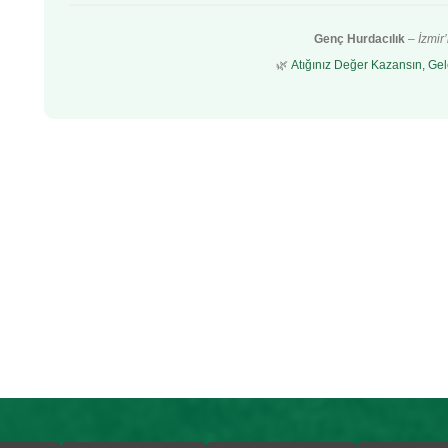
Genç Hurdacılık
–
İzmir
🌿
Atığınız Değer Kazansın, Gel