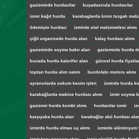
gaziemirde hurdacilar
kuşadasında hurdacılar
izmir kağıt hurda
karabaglarda krom tezgah malz
ödemişte hurdacı
izmirde otel malzemelesi alımı
çiğli organizede hurda alan
kalay hurdası alımı
gaziemirde soyma bakır alan
gaziemirde hurda d
bucada hurda kalorifer alan
güncel hurda fiyatla
toptan hurda alım satım
buzdolabı motoru alımı
ayrancılarda sokum kesim işleri
izmirde hurda ko
karabağlarda makine hurdası alımı
izmir soyma b
gaziemir hurda kombi alımı
hurdacilar izmir
iz
karşıyaka hurda alan
karabağlar akü hurdası ala
izmirde hurda elmas uç alımı
izmirde alüminyum f