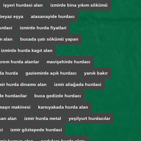
işyeri hurdasi alan
izmirde bina yıkım sökümü
beyaz eşya
atasanayide hurdacı
urdaci
izmirde hurda fiyatlari
m alan
bucada çatı sökümü yapan
izmirde hurda kagıt alan
krom hurda alanlar
mavişehirde hurdacı
da hurda
gaziemirde açık hurdacı
yanık bakır
mir hurda dinamo alan
izmir aliağada hurdaci
e hurdacilar
buca gedizde hurdacı
maşır makinesi
karsıyakada hurda alan
arı alan
izmir hurda metal
yeşilyurt hurdacılar
ci
izmir göztepede hurdaci