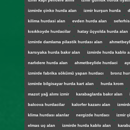
izmir kapı pencere alımı
izmir günlük hurda fiyatl
izmirde çinko hurda alan
izmir kurşun hurda
d
kilima hurdasi alan
evden hurda alan
seferhis
kısıkkoyde hurdacilar
hatay üçyolda hurda alan
izmirde damlama pilastik hurdası alan
ahmetbeyl
karsıyaka hurda bakır alan
izmirde hurda kablo a
narlıdere hurda alan
ahmetbeylide hurdaci
ay
izmirde fabrika sökümü yapan hurdacı
bronz hur
izmirde bilgisayar hurda kart alan
hurda krom
mazot yağ alımı izmir
karabaglarda bakır alan
balcova hurdacilar
kalorfer kazanı alan
izmird
klima hurdası alanlar
nergizde hurdacı
izmir ç
elmas uç alan
izmirde hurda kablo alan
karab