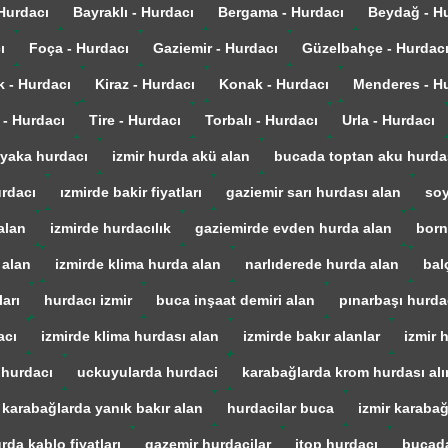
 Hurdacı
Bayraklı - Hurdacı
Bergama - Hurdacı
Beydağ - H
ı
Foça - Hurdacı
Gaziemir - Hurdacı
Güzelbahçe - Hurdac
k - Hurdacı
Kiraz - Hurdacı
Konak - Hurdacı
Menderes - H
 - Hurdacı
Tire - Hurdacı
Torbalı - Hurdacı
Urla - Hurdacı
yaka hurdacı
izmir hurda akü alan
bucada toptan aku hurda
urdacı
ızmirde bakir fiyatları
gaziemir sarı hurdası alan
soy
alan
izmirde hurdacılık
gaziemirde evden hurda alan
born
 alan
izmirde klima hurda alan
narlıderede hurda alan
bal
arı
hurdacı izmir
buca inşaat demiri alan
pınarbaşı hurda
acı
izmirde klima hurdası alan
izmirde bakır alanlar
izmir 
 hurdacı
uckuyularda hurdaci
karabağlarda krom hurdası alı
karabağlarda yanık bakır alan
hurdacilar buca
izmir karaba
rda kablo fiyatları
gazemir hurdacilar
itop hurdacı
bucada