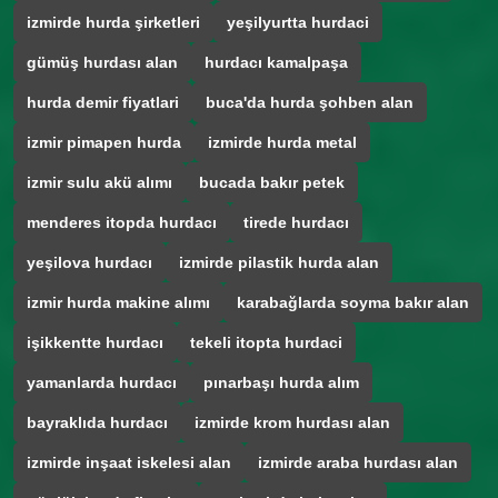
izmirde hurda şirketleri
yeşilyurtta hurdaci
gümüş hurdası alan
hurdacı kamalpaşa
hurda demir fiyatlari
buca'da hurda şohben alan
izmir pimapen hurda
izmirde hurda metal
izmir sulu akü alımı
bucada bakır petek
menderes itopda hurdacı
tirede hurdacı
yeşilova hurdacı
izmirde pilastik hurda alan
izmir hurda makine alımı
karabağlarda soyma bakır alan
işikkentte hurdacı
tekeli itopta hurdaci
yamanlarda hurdacı
pınarbaşı hurda alım
bayraklıda hurdacı
izmirde krom hurdası alan
izmirde inşaat iskelesi alan
izmirde araba hurdası alan