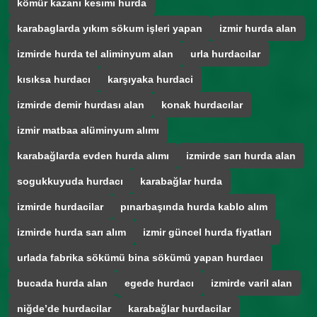
kömür kazanı kesımı hurda
karabaglarda yıkım sökum işleri yapan
izmir hurda alan
izmirde hurda tel aliminyum alan
urla hurdacılar
kısıksa hurdacı
karşıyaka hurdaci
izmirde demir hurdası alan
konak hurdacılar
izmir matbaa alüminyum alımı
karabağlarda evden hurda alımı
izmirde sarı hurda alan
sogukkuyuda hurdacı
karabağlar hurda
izmirde hurdacilar
pınarbaşında hurda kablo alım
izmirde hurda sarı alım
izmir güncel hurda fiyatları
urlada fabrika sökümü bina sökümü yapan hurdacı
bucada hurda alan
egede hurdacı
izmirde varil alan
niğde’de hurdacilar
karabağlar hurdacilar