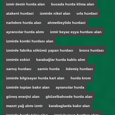
izmir demir hurda alan
bucada hurda klima alan
atakent hurdaci
izmirde nikel alan
urla hurdaci
narlıdere hurda alan
ahmetbeylide hurdaci
ayrancılar hurda alımı
izmir beyaz eşya hurdası alan
izmirde kombi hurdası alan
izmirde fabrika sökümü yapan hurdacı
bronz hurdası
izmirde eskici
karabağlar hurda kablo alım
sarnıç hurdacı
sarnic hurda
ödemiş hurdacı
izmirde bilgisayar hurda kart alan
hurda krom
izmirde toptan bakır alan
ayrancılar hurda
güneş enerjisi alan
gbüzelbahcede hurda alan
mazot yağ alımı izmir
karabaglarda bakır alan