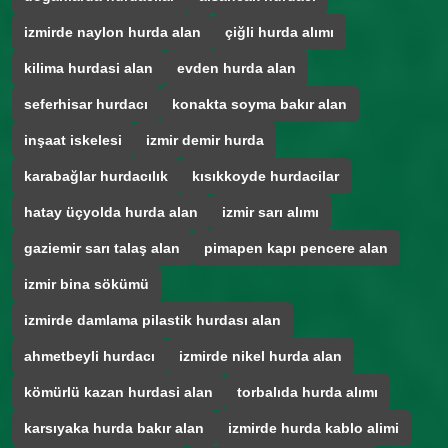
izmirde naylon hurda alan
çiğli hurda alımı
kilima hurdasi alan
evden hurda alan
seferhisar hurdacı
konakta soyma bakır alan
inşaat iskelesi
izmir demir hurda
karabağlar hurdacılık
kısıkkoyde hurdacilar
hatay üçyolda hurda alan
izmir sarı alımı
gaziemir sarı talaş alan
pimapen kapı pencere alan
izmir bina sökümü
izmirde damlama pilastik hurdası alan
ahmetbeyli hurdacı
izmirde nikel hurda alan
kömürlü kazan hurdasi alan
torbalıda hurda alımı
karsıyaka hurda bakır alan
izmirde hurda kablo alimi