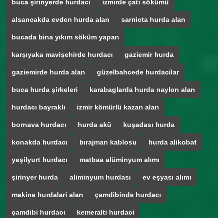
buca şirinyerde hurdaci
izmirde çati sökümü
alsancakda evden hurda alan
sarnicta hurda alan
bucada bina yıkım söküm yapan
karşıyaka mavişehirde hurdacı
gaziemir hurda
gaziemirde hurda alan
güzelbahcede hurdacilar
buca hurda şirkeleri
karabaglarda hurda naylon alan
hurdacı bayraklı
izmir kömürlü kazan alan
bornava hurdacı
hurda akü
kuşadası hurda
konakda hurdacı
bırajman kablosu
hurda alikobat
yeşilyurt hurdacı
matbaa alüminyum alımı
şirinyer hurda
aliminyum hurdası
ev eşyası alımı
makina hurdalari alan
çamdibinde hurdacı
çamdibi hurdacı
kemeralti hurdaci