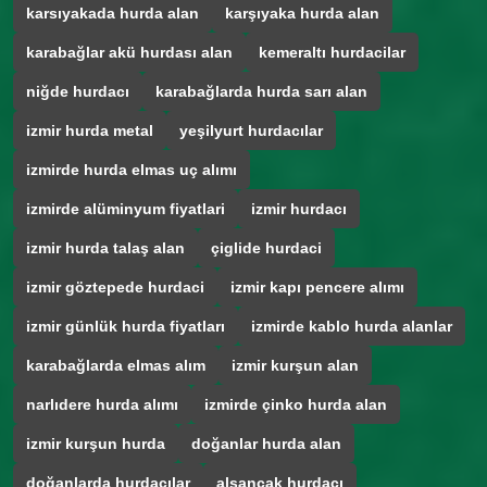
karsıyakada hurda alan
karşıyaka hurda alan
karabağlar akü hurdası alan
kemeraltı hurdacilar
niğde hurdacı
karabağlarda hurda sarı alan
izmir hurda metal
yeşilyurt hurdacılar
izmirde hurda elmas uç alımı
izmirde alüminyum fiyatlari
izmir hurdacı
izmir hurda talaş alan
çiglide hurdaci
izmir göztepede hurdaci
izmir kapı pencere alımı
izmir günlük hurda fiyatları
izmirde kablo hurda alanlar
karabağlarda elmas alım
izmir kurşun alan
narlıdere hurda alımı
izmirde çinko hurda alan
izmir kurşun hurda
doğanlar hurda alan
doğanlarda hurdacılar
alsancak hurdacı