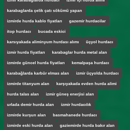
izmir karabağlarda hurdacı
izmir içi hurda alımı
karabaglarda çelik çatı sökümü yapan
izmirde hurda kablo fiyatları
gazemir hurdacilar
itop hurdacı
bucada eskici
karsıyakada aliminyum hurdası alımı
üçyol hurdacı
izmir hurda fiyatları
karabaglar hurda metal alan
izmirde güncel hurda fiyatları
kemalpaşa hurdacı
karabağlarda karbür elmas alan
izmir üçyolda hurdacı
izmirde titanyum alan
karşıyakada evden hurda alimi
hurda talas alan
izmir güneş enerjisi alan
urlada demir hurda alan
izmir hurdacılık
izmirde kurşun alan
basmahanede hurdacı
izmirde eski hurda alan
gaziemirde hurda bakır alan