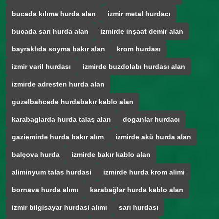
bucada kılıma hurda alan
izmir metal hurdacı
bucada sarı hurda alan
izmirde inşaat demir alan
bayraklıda soyma bakır alan
krom hurdası
izmir varil hurdası
izmirde buzdolabı hurdası alan
izmirde adresten hurda alan
guzelbahcede hurdabakır kablo alan
karabaglarda hurda talaş alan
doganlar hurdacı
gaziemirde hurda bakır alım
izmirde akü hurda alan
balçova hurda
izmirde bakır kablo alan
aliminyum talas hurdasi
izmirde hurda krom alimi
bornava hurda alımı
karabağlar hurda kablo alan
izmir bilgisayar hurdasi alımı
sarı hurdası