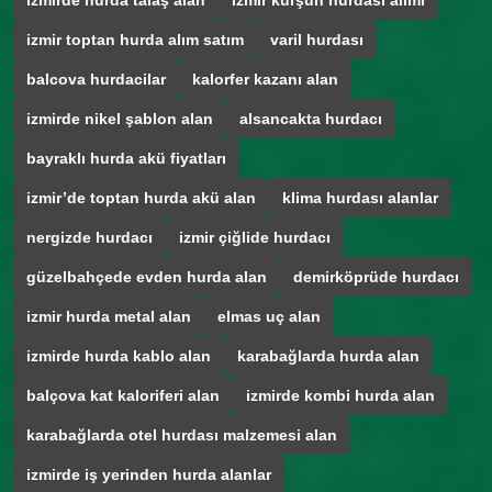
izmirde hurda talaş alan
izmir kurşun hurdası alımı
izmir toptan hurda alım satım
varil hurdası
balcova hurdacilar
kalorfer kazanı alan
izmirde nikel şablon alan
alsancakta hurdacı
bayraklı hurda akü fiyatları
izmir’de toptan hurda akü alan
klima hurdası alanlar
nergizde hurdacı
izmir çiğlide hurdacı
güzelbahçede evden hurda alan
demirköprüde hurdacı
izmir hurda metal alan
elmas uç alan
izmirde hurda kablo alan
karabağlarda hurda alan
balçova kat kaloriferi alan
izmirde kombi hurda alan
karabağlarda otel hurdası malzemesi alan
izmirde iş yerinden hurda alanlar