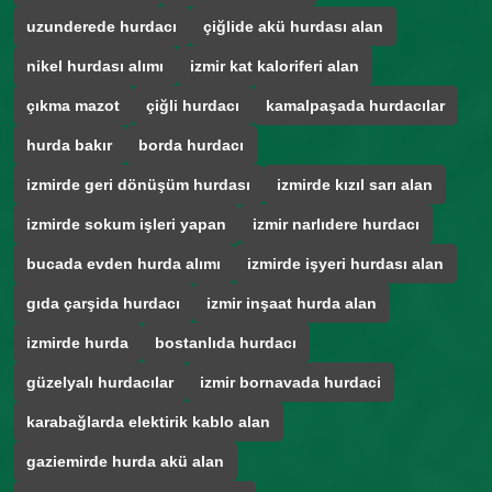
uzunderede hurdacı
çiğlide akü hurdası alan
nikel hurdası alımı
izmir kat kaloriferi alan
çıkma mazot
çiğli hurdacı
kamalpaşada hurdacılar
hurda bakır
borda hurdacı
izmirde geri dönüşüm hurdası
izmirde kızıl sarı alan
izmirde sokum işleri yapan
izmir narlıdere hurdacı
bucada evden hurda alımı
izmirde işyeri hurdası alan
gıda çarşida hurdacı
izmir inşaat hurda alan
izmirde hurda
bostanlıda hurdacı
güzelyalı hurdacılar
izmir bornavada hurdaci
karabağlarda elektirik kablo alan
gaziemirde hurda akü alan