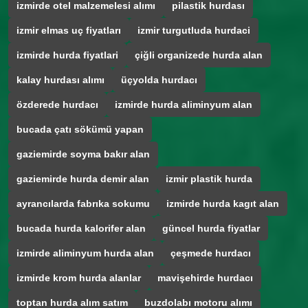
izmirde otel malzemelesi alımı
pilastik hurdası
izmir elmas uç fiyatları
izmir turgutluda hurdaci
izmirde hurda fiyatlari
çiğli organizede hurda alan
kalay hurdası alımı
üçyolda hurdacı
özderede hurdacı
izmirde hurda aliminyum alan
bucada çatı sökümü yapan
gaziemirde soyma bakır alan
gaziemirde hurda demir alan
izmir plastik hurda
ayrancılarda fabrıka sokumu
izmirde hurda kagıt alan
bucada hurda kalorifer alan
güncel hurda fiyatlar
izmirde aliminyum hurda alan
çeşmede hurdacı
izmirde krom hurda alanlar
mavişehirde hurdacı
toptan hurda alım satım
buzdolabı motoru alımı