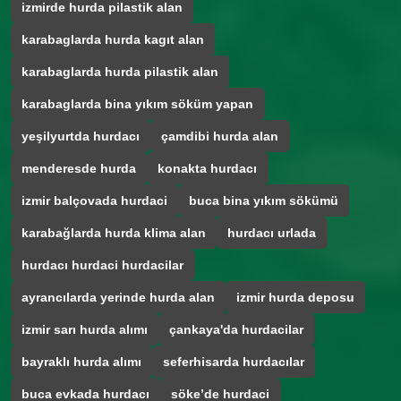
izmirde hurda pilastik alan
karabaglarda hurda kagıt alan
karabaglarda hurda pilastik alan
karabaglarda bina yıkım söküm yapan
yeşilyurtda hurdacı
çamdibi hurda alan
menderesde hurda
konakta hurdacı
izmir balçovada hurdaci
buca bina yıkım sökümü
karabağlarda hurda klima alan
hurdacı urlada
hurdacı hurdaci hurdacilar
ayrancılarda yerinde hurda alan
izmir hurda deposu
izmir sarı hurda alımı
çankaya'da hurdacilar
bayraklı hurda alımı
seferhisarda hurdacılar
buca evkada hurdacı
söke’de hurdaci