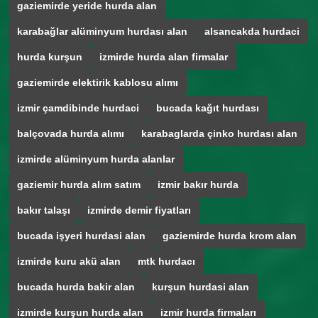
gaziemirde yeride hurda alan
karabağlar alüminyum hurdası alan
alsancakda hurdaci
hurda kurşun
izmirde hurda alan firmalar
gaziemirde elektirik kablosu alımı
izmir çamdibinde hurdaci
bucada kağıt hurdası
balçovada hurda alımı
karabaglarda çinko hurdası alan
izmirde alüminyum hurda alanlar
gaziemir hurda alım satım
izmir bakır hurda
bakır talaşı
izmirde demir fiyatları
bucada işyeri hurdasi alan
gaziemirde hurda krom alan
izmirde kuru akü alan
mtk hurdacı
bucada hurda bakir alan
kurşun hurdasi alan
izmirde kurşun hurda alan
izmir hurda firmaları