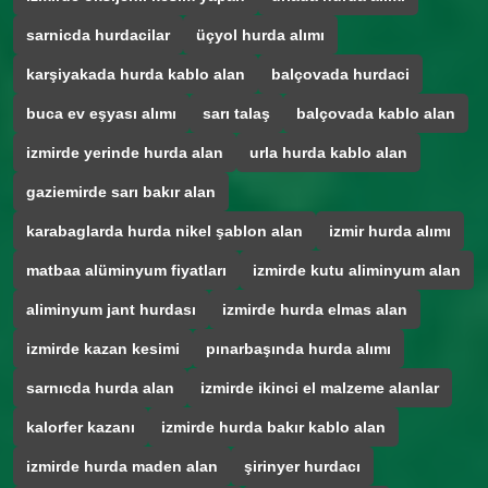
sarnicda hurdacilar
üçyol hurda alımı
karşiyakada hurda kablo alan
balçovada hurdaci
buca ev eşyası alımı
sarı talaş
balçovada kablo alan
izmirde yerinde hurda alan
urla hurda kablo alan
gaziemirde sarı bakır alan
karabaglarda hurda nikel şablon alan
izmir hurda alımı
matbaa alüminyum fiyatları
izmirde kutu aliminyum alan
aliminyum jant hurdası
izmirde hurda elmas alan
izmirde kazan kesimi
pınarbaşında hurda alımı
sarnıcda hurda alan
izmirde ikinci el malzeme alanlar
kalorfer kazanı
izmirde hurda bakır kablo alan
izmirde hurda maden alan
şirinyer hurdacı