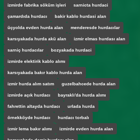
izmirde fabrika söküm işleri
sarnicta hurdaci
çamardıda hurdacı
bakir kablo hurdasi alan
üçyolda evden hurda alan
menderesde hurdacılar
karsıyakada hurda akü alan
izmir elmas hurdası alan
sarniç hurdacılar
bozyakada hurdaci
izmirde elektirik kablo alımı
karsıyakada bakır kablo hurda alan
izmir hurda alım satım
guzelbahcede hurda alan
izmirde açık hurdacı
bayraklı'da hurda alımı
fahrettin altayda hurdacı
urlada hurda
örnekköyde hurdacı
hurdacı torbalı
izmir lema bakır alımı
izmirde evden hurda alan