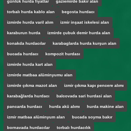
günlük hurda fiyatlar
gaziemirde bakır alan
torbalı hurda kablo alan
begosta hurdacı
izmirde hurda varil alım
izmir inşaat iskelesi alan
karaburun hurda
izmirde çubuk demir hurda alan
konakda hurdacılar
karabaglarda hurda kurşun alan
bucada hurdacı
kompozit hurdası
izmirde hurda kart alan
izmirde matbaa alüminyumu alan
izmirde çıkma mazot alan
izmir çıkma kapı pencere alımı
karabağlarda hurdacı
balcovada sari hurdasi alan
pancarda hurdacı
hurda akü alımı
hurda makine alan
izmir matbaa alüminyum alan
bucada soyma bakır
bornavada hurdacılar
torbalı hurdacılık