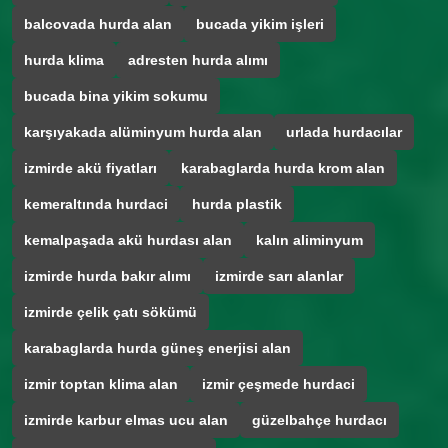
balcovada hurda alan
bucada yikim işleri
hurda klima
adresten hurda alımı
bucada bina yikim sokumu
karşıyakada alüminyum hurda alan
urlada hurdacılar
izmirde akü fiyatları
karabaglarda hurda krom alan
kemeraltında hurdaci
hurda plastik
kemalpaşada akü hurdası alan
kalın aliminyum
izmirde hurda bakır alımı
izmirde sarı alanlar
izmirde çelik çatı sökümü
karabaglarda hurda güneş enerjisi alan
izmir toptan klima alan
izmir çeşmede hurdaci
izmirde karbur elmas ucu alan
güzelbahçe hurdacı