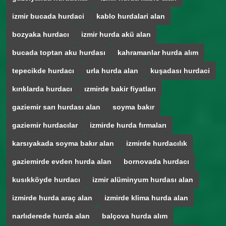
izmir bucada hurdaci
kablo hurdalari alan
bozyaka hurdacı
izmir hurda akü alan
bucada toptan aku hurdası
kahramanlar hurda alım
tepecikde hurdacı
urla hurda alan
kuşadası hurdaci
kırıklarda hurdacı
ızmirde bakir fiyatları
gaziemir sarı hurdası alan
soyma bakır
gaziemir hurdacılar
izmirde hurda fırmaları
karsıyakada soyma bakır alan
izmirde hurdacılık
gaziemirde evden hurda alan
bornovada hurdacı
kusıkköyde hurdacı
izmir alüminyum hurdası alan
izmirde hurda araç alan
izmirde klima hurda alan
narlıderede hurda alan
balçova hurda alım