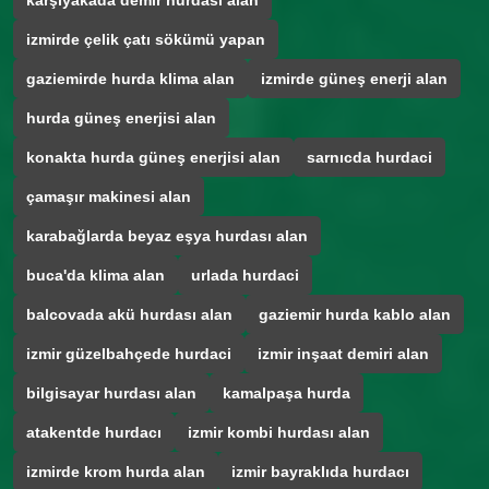
karşıyakada demir hurdası alan
izmirde çelik çatı sökümü yapan
gaziemirde hurda klima alan
izmirde güneş enerji alan
hurda güneş enerjisi alan
konakta hurda güneş enerjisi alan
sarnıcda hurdaci
çamaşır makinesi alan
karabağlarda beyaz eşya hurdası alan
buca'da klima alan
urlada hurdaci
balcovada akü hurdası alan
gaziemir hurda kablo alan
izmir güzelbahçede hurdaci
izmir inşaat demiri alan
bilgisayar hurdası alan
kamalpaşa hurda
atakentde hurdacı
izmir kombi hurdası alan
izmirde krom hurda alan
izmir bayraklıda hurdacı