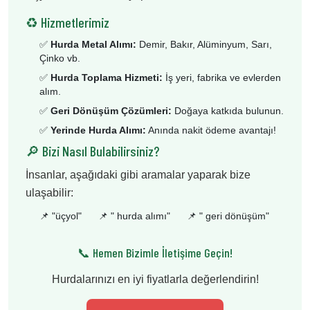
♻️ Hizmetlerimiz
✅
Hurda Metal Alımı:
Demir, Bakır, Alüminyum, Sarı,
Çinko vb.
✅
Hurda Toplama Hizmeti:
İş yeri, fabrika ve evlerden
alım.
✅
Geri Dönüşüm Çözümleri:
Doğaya katkıda bulunun.
✅
Yerinde Hurda Alımı:
Anında nakit ödeme avantajı!
🔎 Bizi Nasıl Bulabilirsiniz?
İnsanlar, aşağıdaki gibi aramalar yaparak bize
ulaşabilir:
📌 "
üçyol
"
📌 "
hurda alımı
"
📌 "
geri dönüşüm
"
📞 Hemen Bizimle İletişime Geçin!
Hurdalarınızı en iyi fiyatlarla değerlendirin!