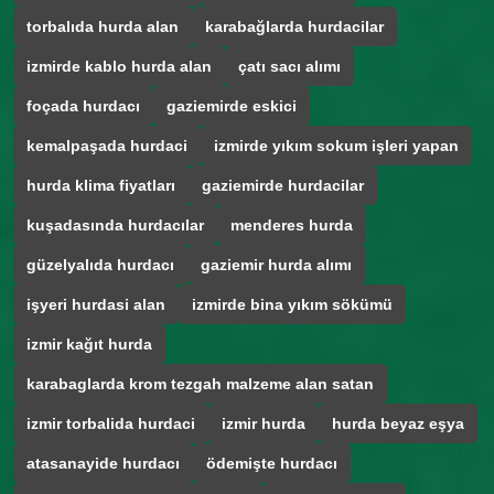
torbalıda hurda alan
karabağlarda hurdacilar
izmirde kablo hurda alan
çatı sacı alımı
foçada hurdacı
gaziemirde eskici
kemalpaşada hurdaci
izmirde yıkım sokum işleri yapan
hurda klima fiyatları
gaziemirde hurdacilar
kuşadasında hurdacılar
menderes hurda
güzelyalıda hurdacı
gaziemir hurda alımı
işyeri hurdasi alan
izmirde bina yıkım sökümü
izmir kağıt hurda
karabaglarda krom tezgah malzeme alan satan
izmir torbalida hurdaci
izmir hurda
hurda beyaz eşya
atasanayide hurdacı
ödemişte hurdacı