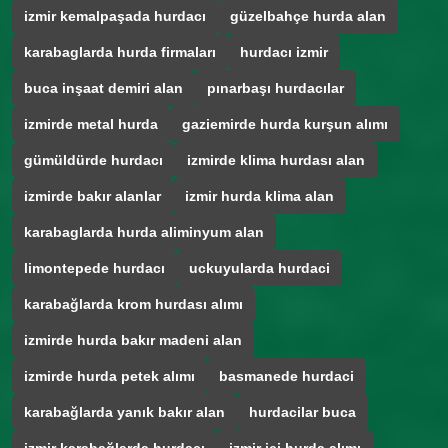
izmir kemalpaşada hurdacı
güzelbahçe hurda alan
karabaglarda hurda firmaları
hurdacı izmir
buca inşaat demiri alan
pınarbaşı hurdacılar
izmirde metal hurda
gaziemirde hurda kurşun alımı
gümüldürde hurdacı
izmirde klima hurdası alan
izmirde bakır alanlar
izmir hurda klima alan
karabaglarda hurda aliminyum alan
limontepede hurdacı
uckuyularda hurdaci
karabağlarda krom hurdası alımı
izmirde hurda bakır madeni alan
izmirde hurda petek alımı
basmanede hurdaci
karabağlarda yanık bakır alan
hurdacilar buca