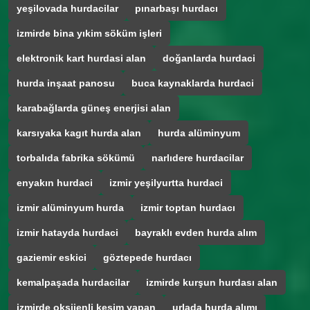
yeşilovada hurdacilar
pınarbaşı hurdacı
izmirde bina yıkim söküm işleri
elektronik kart hurdasi alan
doğanlarda hurdaci
hurda inşaat panosu
buca kaynaklarda hurdaci
karabağlarda güneş enerjisi alan
karsıyaka kagıt hurda alan
hurda alüminyum
torbalıda fabrika sökümü
narlıdere hurdacilar
enyakın hurdaci
izmir yeşilyurtta hurdaci
izmir alüminyum hurda
izmir toptan hurdacı
izmir hatayda hurdaci
bayraklı evden hurda alım
gaziemir eskici
göztepede hurdacı
kemalpaşada hurdacilar
izmirde kurşun hurdası alan
izmirde oksijenli kesim yapan
urlada hurda alımı