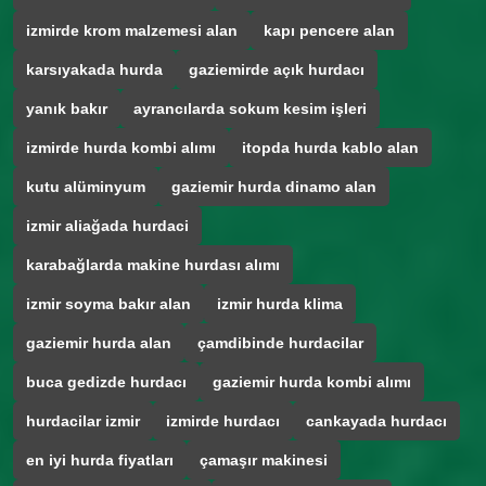
izmirde krom malzemesi alan
kapı pencere alan
karsıyakada hurda
gaziemirde açık hurdacı
yanık bakır
ayrancılarda sokum kesim işleri
izmirde hurda kombi alımı
itopda hurda kablo alan
kutu alüminyum
gaziemir hurda dinamo alan
izmir aliağada hurdaci
karabağlarda makine hurdası alımı
izmir soyma bakır alan
izmir hurda klima
gaziemir hurda alan
çamdibinde hurdacilar
buca gedizde hurdacı
gaziemir hurda kombi alımı
hurdacilar izmir
izmirde hurdacı
cankayada hurdacı
en iyi hurda fiyatları
çamaşır makinesi