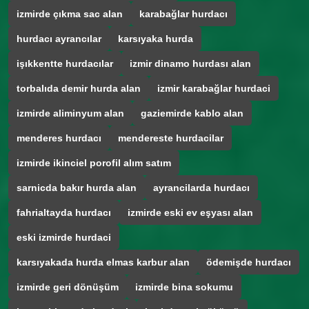
izmirde çıkma sac alan
karabağlar hurdacı
hurdacı ayrancılar
karsıyaka hurda
işıkkentte hurdacılar
izmir dinamo hurdası alan
torbalıda demir hurda alan
izmir karabağlar hurdaci
izmirde aliminyum alan
gaziemirde kablo alan
menderes hurdacı
mendereste hurdacilar
izmirde ikinciel porofil alım satım
sarnicda bakır hurda alan
ayrancilarda hurdacı
fahrialtayda hurdacı
izmirde eski ev eşyası alan
eski izmirde hurdaci
karsıyakada hurda elmas karbur alan
ödemişde hurdacı
izmirde geri dönüşüm
izmirde bina sokumu