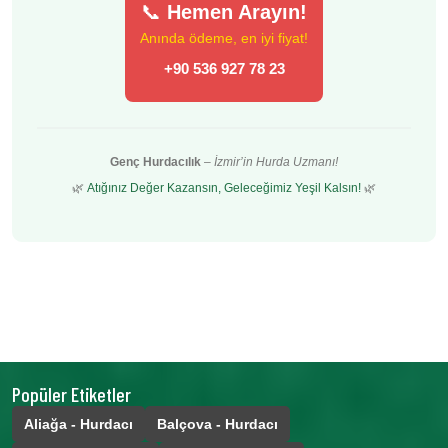
📞
Hemen Arayın!
Anında ödeme, en iyi fiyat!
+90 536 927 78 23
Genç Hurdacılık
–
İzmir’in Hurda Uzmanı!
🌿
Atığınız Değer Kazansın, Geleceğimiz Yeşil Kalsın!
🌿
Popüler Etiketler
Aliağa - Hurdacı
Balçova - Hurdacı