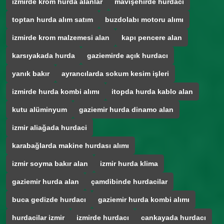
izmirde krom hurda alanlar
mavişehirde hurdacı
toptan hurda alım satım
buzdolabı motoru alımı
izmirde krom malzemesi alan
kapı pencere alan
karsıyakada hurda
gaziemirde açık hurdacı
yanık bakır
ayrancılarda sokum kesim işleri
izmirde hurda kombi alımı
itopda hurda kablo alan
kutu alüminyum
gaziemir hurda dinamo alan
izmir aliağada hurdaci
karabağlarda makine hurdası alımı
izmir soyma bakır alan
izmir hurda klima
gaziemir hurda alan
çamdibinde hurdacilar
buca gedizde hurdacı
gaziemir hurda kombi alımı
hurdacilar izmir
izmirde hurdacı
cankayada hurdacı