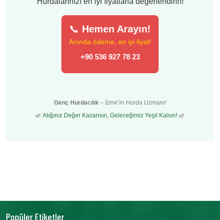
Hurdalarınızı en iyi fiyatlarla değerlendirin!
📞
Hemen Arayın!
Anında ödeme, en iyi fiyat!
+90 536 927 78 23
Genç Hurdacılık
–
İzmir’in Hurda Uzmanı!
🌿
Atığınız Değer Kazansın, Geleceğimiz Yeşil Kalsın!
🌿
Popüler Etiketler