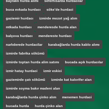
bayraklı hurda alımı
seferhisarda hurdacılar
buca evkada hurdacı
söke’de hurdaci
gaziemir hurdacı
izmirde mozot yağ alım
mtkada hurdacı
menderesde hurda alan
balçova hurdacı
mendereste hurdacı
narlıderede hurdacilar
karabağlarda hurda kablo alımı
izmirde fabrika sökümü
izmirde toptan hurda alim satımı
bucada açık hurdacılar
izmir hatay hurdaci
izmir eskici
gaziemirde çatı sökümü
izmirde kat kalorifer alan
izmirde soyma bakır madeni alan
karabağlarda hurda çinko alım
menemen hurdaci
bucada hurda
hurda çinko alan