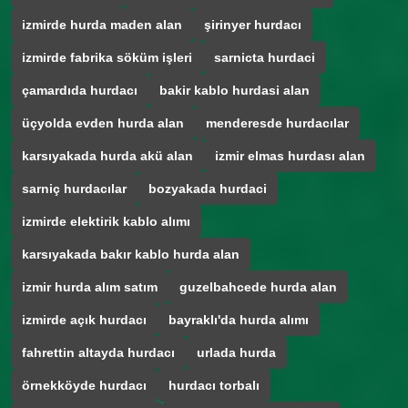
izmirde hurda maden alan
şirinyer hurdacı
izmirde fabrika söküm işleri
sarnicta hurdaci
çamardıda hurdacı
bakir kablo hurdasi alan
üçyolda evden hurda alan
menderesde hurdacılar
karsıyakada hurda akü alan
izmir elmas hurdası alan
sarniç hurdacılar
bozyakada hurdaci
izmirde elektirik kablo alımı
karsıyakada bakır kablo hurda alan
izmir hurda alım satım
guzelbahcede hurda alan
izmirde açık hurdacı
bayraklı'da hurda alımı
fahrettin altayda hurdacı
urlada hurda
örnekköyde hurdacı
hurdacı torbalı