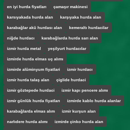
en iyi hurda fiyatları
çamaşır makinesi
karsıyakada hurda alan
karşıyaka hurda alan
karabağlar akü hurdası alan
kemeraltı hurdacilar
niğde hurdacı
karabağlarda hurda sarı alan
izmir hurda metal
yeşilyurt hurdacılar
izmirde hurda elmas uç alımı
izmirde alüminyum fiyatlari
izmir hurdacı
izmir hurda talaş alan
çiglide hurdaci
izmir göztepede hurdaci
izmir kapı pencere alımı
izmir günlük hurda fiyatları
izmirde kablo hurda alanlar
karabağlarda elmas alım
izmir kurşun alan
narlıdere hurda alımı
izmirde çinko hurda alan