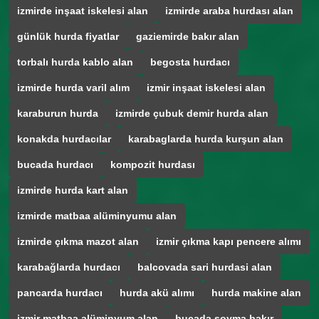
izmirde inşaat iskelesi alan
izmirde araba hurdası alan
günlük hurda fiyatlar
gaziemirde bakır alan
torbalı hurda kablo alan
begosta hurdacı
izmirde hurda varil alım
izmir inşaat iskelesi alan
karaburun hurda
izmirde çubuk demir hurda alan
konakda hurdacılar
karabaglarda hurda kurşun alan
bucada hurdacı
kompozit hurdası
izmirde hurda kart alan
izmirde matbaa alüminyumu alan
izmirde çıkma mazot alan
izmir çıkma kapı pencere alımı
karabağlarda hurdacı
balcovada sari hurdasi alan
pancarda hurdacı
hurda akü alımı
hurda makine alan
izmir matbaa alüminyum alan
bucada soyma bakır