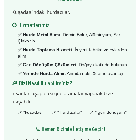
Kuşadası'ndaki hurdacılar.
♻️ Hizmetlerimiz
✅
Hurda Metal Alımı:
Demir, Bakır, Alüminyum, Sarı,
Çinko vb.
✅
Hurda Toplama Hizmeti:
İş yeri, fabrika ve evlerden
alım.
✅
Geri Dönüşüm Çözümleri:
Doğaya katkıda bulunun.
✅
Yerinde Hurda Alımı:
Anında nakit ödeme avantajı!
🔎 Bizi Nasıl Bulabilirsiniz?
İnsanlar, aşağıdaki gibi aramalar yaparak bize
ulaşabilir:
📌 "
kuşadası
"
📌 "
hurdacılar
"
📌 "
geri dönüşüm
"
📞 Hemen Bizimle İletişime Geçin!