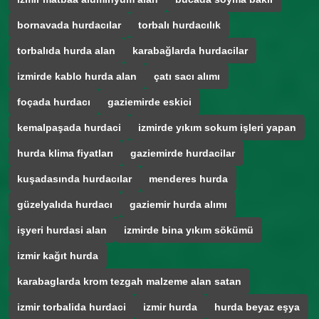
bornavada hurdacılar
torbalı hurdacılık
torbalıda hurda alan
karabağlarda hurdacilar
izmirde kablo hurda alan
çatı sacı alımı
foçada hurdacı
gaziemirde eskici
kemalpaşada hurdaci
izmirde yıkım sokum işleri yapan
hurda klima fiyatları
gaziemirde hurdacilar
kuşadasında hurdacılar
menderes hurda
güzelyalıda hurdacı
gaziemir hurda alımı
işyeri hurdasi alan
izmirde bina yıkım sökümü
izmir kağıt hurda
karabaglarda krom tezgah malzeme alan satan
izmir torbalida hurdaci
izmir hurda
hurda beyaz eşya