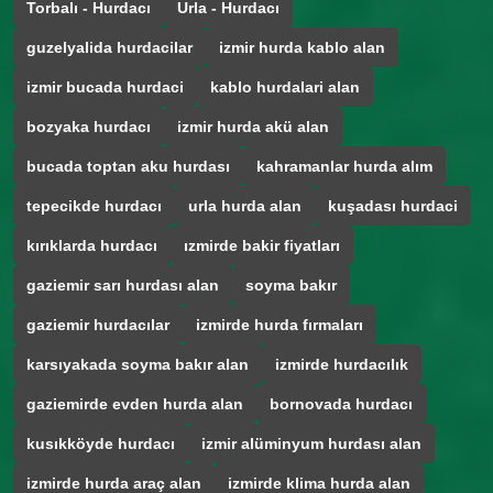
Torbalı - Hurdacı
Urla - Hurdacı
guzelyalida hurdacilar
izmir hurda kablo alan
izmir bucada hurdaci
kablo hurdalari alan
bozyaka hurdacı
izmir hurda akü alan
bucada toptan aku hurdası
kahramanlar hurda alım
tepecikde hurdacı
urla hurda alan
kuşadası hurdaci
kırıklarda hurdacı
ızmirde bakir fiyatları
gaziemir sarı hurdası alan
soyma bakır
gaziemir hurdacılar
izmirde hurda fırmaları
karsıyakada soyma bakır alan
izmirde hurdacılık
gaziemirde evden hurda alan
bornovada hurdacı
kusıkköyde hurdacı
izmir alüminyum hurdası alan
izmirde hurda araç alan
izmirde klima hurda alan