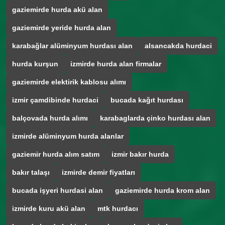
gaziemirde hurda akü alan
gaziemirde yeride hurda alan
karabağlar alüminyum hurdası alan
alsancakda hurdaci
hurda kurşun
izmirde hurda alan firmalar
gaziemirde elektirik kablosu alımı
izmir çamdibinde hurdaci
bucada kağıt hurdası
balçovada hurda alımı
karabaglarda çinko hurdası alan
izmirde alüminyum hurda alanlar
gaziemir hurda alım satım
izmir bakır hurda
bakır talaşı
izmirde demir fiyatları
bucada işyeri hurdasi alan
gaziemirde hurda krom alan
izmirde kuru akü alan
mtk hurdacı