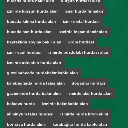
bucada hurda bakir alan
kurşun hurdasi alan
izmirde kurşun hurda alan
izmir hurda firmaları
bucada kılıma hurda alan
izmir metal hurdacı
bucada sarı hurda alan
izmirde inşaat demir alan
bayraklıda soyma bakır alan
krom hurdası
izmir varil hurdası
izmirde buzdolabı hurdası alan
izmirde adresten hurda alan
guzelbahcede hurdabakır kablo alan
karabaglarda hurda talaş alan
doganlar hurdacı
gaziemirde hurda bakır alım
izmirde akü hurda alan
balçova hurda
izmirde bakır kablo alan
aliminyum talas hurdasi
izmirde hurda krom alimi
bornava hurda alımı
karabağlar hurda kablo alan