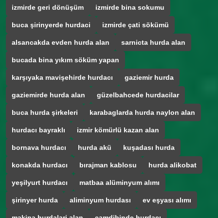
izmirde geri dönüşüm
izmirde bina sokumu
buca şirinyerde hurdaci
izmirde çati sökümü
alsancakda evden hurda alan
sarnicta hurda alan
bucada bina yıkım söküm yapan
karşıyaka mavişehirde hurdacı
gaziemir hurda
gaziemirde hurda alan
güzelbahcede hurdacilar
buca hurda şirkeleri
karabaglarda hurda naylon alan
hurdacı bayraklı
izmir kömürlü kazan alan
bornava hurdacı
hurda akü
kuşadası hurda
konakda hurdacı
bırajman kablosu
hurda alikobat
yeşilyurt hurdacı
matbaa alüminyum alımı
şirinyer hurda
aliminyum hurdası
ev eşyası alımı
makina hurdalari alan
çamdibinde hurdacı