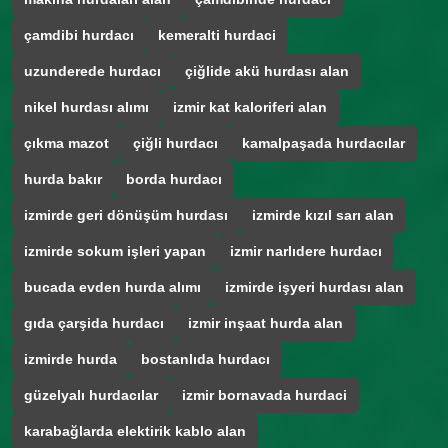
çamdibi hurdacı
kemeralti hurdaci
uzunderede hurdacı
çiğlide akü hurdası alan
nikel hurdası alımı
izmir kat kaloriferi alan
çıkma mazot
çiğli hurdacı
kamalpaşada hurdacılar
hurda bakır
borda hurdacı
izmirde geri dönüşüm hurdası
izmirde kızıl sarı alan
izmirde sokum işleri yapan
izmir narlıdere hurdacı
bucada evden hurda alımı
izmirde işyeri hurdası alan
gıda çarşida hurdacı
izmir inşaat hurda alan
izmirde hurda
bostanlıda hurdacı
güzelyalı hurdacılar
izmir bornavada hurdaci
karabağlarda elektirik kablo alan