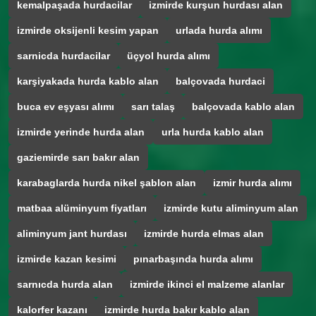
kemalpaşada hurdacilar
izmirde kurşun hurdası alan
izmirde oksijenli kesim yapan
urlada hurda alımı
sarnicda hurdacilar
üçyol hurda alımı
karşiyakada hurda kablo alan
balçovada hurdaci
buca ev eşyası alımı
sarı talaş
balçovada kablo alan
izmirde yerinde hurda alan
urla hurda kablo alan
gaziemirde sarı bakır alan
karabaglarda hurda nikel şablon alan
izmir hurda alımı
matbaa alüminyum fiyatları
izmirde kutu aliminyum alan
aliminyum jant hurdası
izmirde hurda elmas alan
izmirde kazan kesimi
pınarbaşında hurda alımı
sarnıcda hurda alan
izmirde ikinci el malzeme alanlar
kalorfer kazanı
izmirde hurda bakır kablo alan