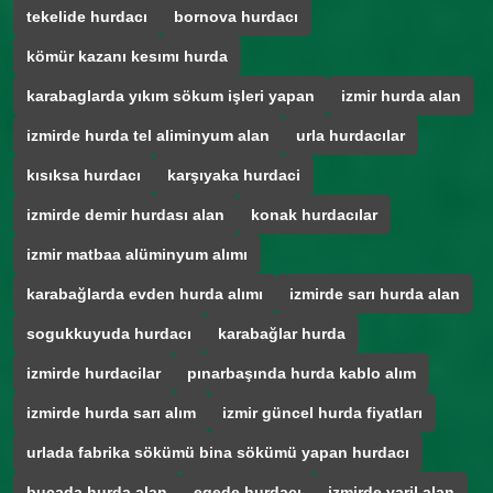
tekelide hurdacı
bornova hurdacı
kömür kazanı kesımı hurda
karabaglarda yıkım sökum işleri yapan
izmir hurda alan
izmirde hurda tel aliminyum alan
urla hurdacılar
kısıksa hurdacı
karşıyaka hurdaci
izmirde demir hurdası alan
konak hurdacılar
izmir matbaa alüminyum alımı
karabağlarda evden hurda alımı
izmirde sarı hurda alan
sogukkuyuda hurdacı
karabağlar hurda
izmirde hurdacilar
pınarbaşında hurda kablo alım
izmirde hurda sarı alım
izmir güncel hurda fiyatları
urlada fabrika sökümü bina sökümü yapan hurdacı
bucada hurda alan
egede hurdacı
izmirde varil alan