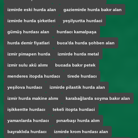
izmirde eski hurda alan
gaziemirde hurda bakır alan
izmirde hurda şirketleri
yeşilyurtta hurdaci
gümüş hurdası alan
hurdacı kamalpaşa
hurda demir fiyatlari
buca'da hurda şohben alan
izmir pimapen hurda
izmirde hurda metal
izmir sulu akü alımı
bucada bakır petek
menderes itopda hurdacı
tirede hurdacı
yeşilova hurdacı
izmirde pilastik hurda alan
izmir hurda makine alımı
karabağlarda soyma bakır alan
işikkentte hurdacı
tekeli itopta hurdaci
yamanlarda hurdacı
pınarbaşı hurda alım
bayraklıda hurdacı
izmirde krom hurdası alan