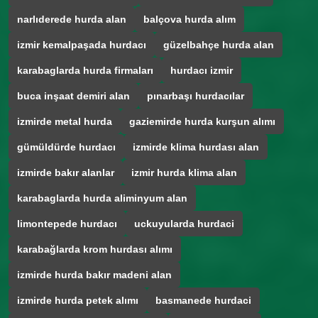
narlıderede hurda alan
balçova hurda alım
izmir kemalpaşada hurdacı
güzelbahçe hurda alan
karabaglarda hurda firmaları
hurdacı izmir
buca inşaat demiri alan
pınarbaşı hurdacılar
izmirde metal hurda
gaziemirde hurda kurşun alımı
gümüldürde hurdacı
izmirde klima hurdası alan
izmirde bakır alanlar
izmir hurda klima alan
karabaglarda hurda aliminyum alan
limontepede hurdacı
uckuyularda hurdaci
karabağlarda krom hurdası alımı
izmirde hurda bakır madeni alan
izmirde hurda petek alımı
basmanede hurdaci