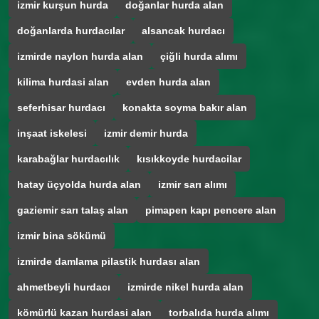
izmir kurşun hurda
doğanlar hurda alan
doğanlarda hurdacılar
alsancak hurdacı
izmirde naylon hurda alan
çiğli hurda alımı
kilima hurdasi alan
evden hurda alan
seferhisar hurdacı
konakta soyma bakır alan
inşaat iskelesi
izmir demir hurda
karabağlar hurdacılık
kısıkkoyde hurdacilar
hatay üçyolda hurda alan
izmir sarı alımı
gaziemir sarı talaş alan
pimapen kapı pencere alan
izmir bina sökümü
izmirde damlama pilastik hurdası alan
ahmetbeyli hurdacı
izmirde nikel hurda alan
kömürlü kazan hurdasi alan
torbalıda hurda alımı