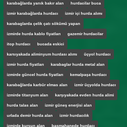
karabağlarda yanık bakır alan
hurdacilar buca
izmir karabağlarda hurdacı
izmir içi hurda alımı
karabaglarda çelik çatı sökümü yapan
izmirde hurda kablo fiyatları
gazemir hurdacilar
itop hurdacı
bucada eskici
karsıyakada aliminyum hurdası alımı
üçyol hurdacı
izmir hurda fiyatları
karabaglar hurda metal alan
izmirde güncel hurda fiyatları
kemalpaşa hurdacı
karabağlarda karbür elmas alan
izmir üçyolda hurdacı
izmirde titanyum alan
karşıyakada evden hurda alimi
hurda talas alan
izmir güneş enerjisi alan
urlada demir hurda alan
izmir hurdacılık
izmirde kurşun alan
basmahanede hurdacı