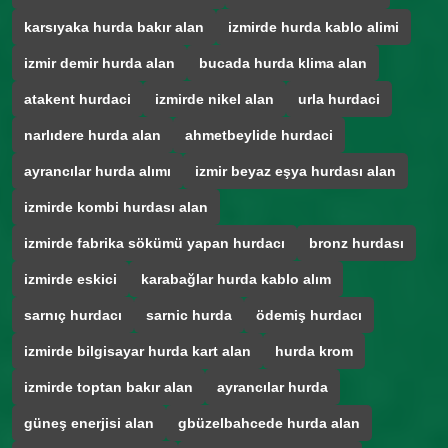
karsıyaka hurda bakır alan
izmirde hurda kablo alimi
izmir demir hurda alan
bucada hurda klima alan
atakent hurdaci
izmirde nikel alan
urla hurdaci
narlıdere hurda alan
ahmetbeylide hurdaci
ayrancılar hurda alımı
izmir beyaz eşya hurdası alan
izmirde kombi hurdası alan
izmirde fabrika sökümü yapan hurdacı
bronz hurdası
izmirde eskici
karabağlar hurda kablo alım
sarnıç hurdacı
sarnic hurda
ödemiş hurdacı
izmirde bilgisayar hurda kart alan
hurda krom
izmirde toptan bakır alan
ayrancılar hurda
güneş enerjisi alan
gbüzelbahcede hurda alan