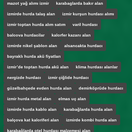
mazot yağ alımı izmir
karabaglarda bakır alan
izmirde hurda talaş alan
izmir kurşun hurdası alımı
izmir toptan hurda alım satım
varil hurdası
balcova hurdacilar
kalorfer kazanı alan
izmirde nikel şablon alan
alsancakta hurdacı
bayraklı hurda akü fiyatları
izmir’de toptan hurda akü alan
klima hurdası alanlar
nergizde hurdacı
izmir çiğlide hurdacı
güzelbahçede evden hurda alan
demirköprüde hurdacı
izmir hurda metal alan
elmas uç alan
izmirde hurda kablo alan
karabağlarda hurda alan
balçova kat kaloriferi alan
izmirde kombi hurda alan
karabağlarda otel hurdası malzemesi alan