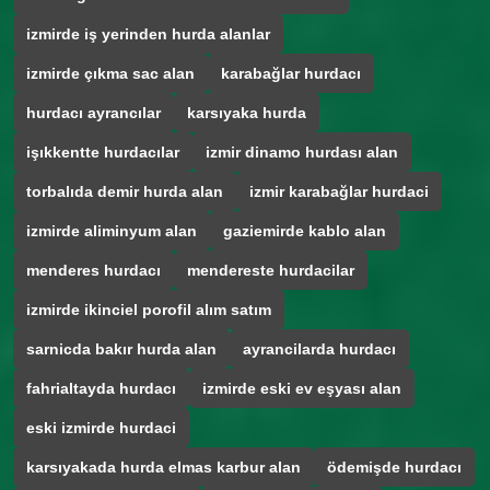
izmirde iş yerinden hurda alanlar
izmirde çıkma sac alan
karabağlar hurdacı
hurdacı ayrancılar
karsıyaka hurda
işıkkentte hurdacılar
izmir dinamo hurdası alan
torbalıda demir hurda alan
izmir karabağlar hurdaci
izmirde aliminyum alan
gaziemirde kablo alan
menderes hurdacı
mendereste hurdacilar
izmirde ikinciel porofil alım satım
sarnicda bakır hurda alan
ayrancilarda hurdacı
fahrialtayda hurdacı
izmirde eski ev eşyası alan
eski izmirde hurdaci
karsıyakada hurda elmas karbur alan
ödemişde hurdacı