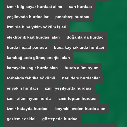
izmir bilgisayar hurdasi alımı
sarı hurdası
yeşilovada hurdacilar
pınarbaşı hurdacı
izmirde bina yıkim söküm işleri
elektronik kart hurdasi alan
doğanlarda hurdaci
hurda inşaat panosu
buca kaynaklarda hurdaci
karabağlarda güneş enerjisi alan
karsıyaka kagıt hurda alan
hurda alüminyum
torbalıda fabrika sökümü
narlıdere hurdacilar
enyakın hurdaci
izmir yeşilyurtta hurdaci
izmir alüminyum hurda
izmir toptan hurdacı
izmir hatayda hurdaci
bayraklı evden hurda alım
gaziemir eskici
göztepede hurdacı