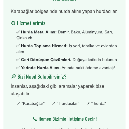
Karabağlar bölgesinde hurda alımı yapan hurdacılar.
♻️ Hizmetlerimiz
✅
Hurda Metal Alımı:
Demir, Bakır, Alüminyum, Sarı,
Çinko vb.
✅
Hurda Toplama Hizmeti:
İş yeri, fabrika ve evlerden
alım.
✅
Geri Dönüşüm Çözümleri:
Doğaya katkıda bulunun.
✅
Yerinde Hurda Alımı:
Anında nakit ödeme avantajı!
🔎 Bizi Nasıl Bulabilirsiniz?
İnsanlar, aşağıdaki gibi aramalar yaparak bize
ulaşabilir:
📌 "
Karabağlar
"
📌 "
hurdacılar
"
📌 "
hurda
"
📞 Hemen Bizimle İletişime Geçin!