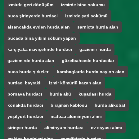
izmirde geri dönüşüm
izmirde bina sokumu
buca şirinyerde hurdaci
izmirde çati sökümü
alsancakda evden hurda alan
sarnicta hurda alan
bucada bina yıkım söküm yapan
karşıyaka mavişehirde hurdacı
gaziemir hurda
gaziemirde hurda alan
güzelbahcede hurdacilar
buca hurda şirkeleri
karabaglarda hurda naylon alan
hurdacı bayraklı
izmir kömürlü kazan alan
bornava hurdacı
hurda akü
kuşadası hurda
konakda hurdacı
bırajman kablosu
hurda alikobat
yeşilyurt hurdacı
matbaa alüminyum alımı
şirinyer hurda
aliminyum hurdası
ev eşyası alımı
makina hurdalari alan
çamdibinde hurdacı