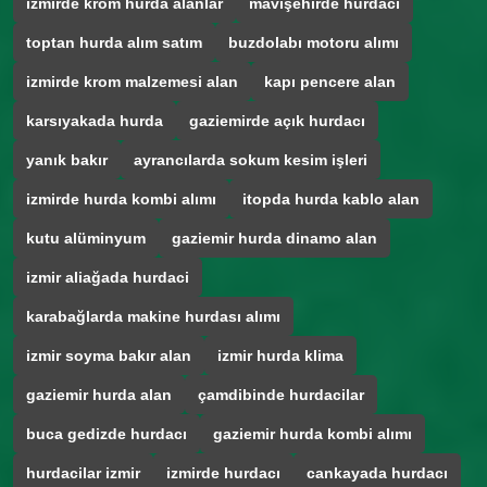
izmirde krom hurda alanlar
mavişehirde hurdacı
toptan hurda alım satım
buzdolabı motoru alımı
izmirde krom malzemesi alan
kapı pencere alan
karsıyakada hurda
gaziemirde açık hurdacı
yanık bakır
ayrancılarda sokum kesim işleri
izmirde hurda kombi alımı
itopda hurda kablo alan
kutu alüminyum
gaziemir hurda dinamo alan
izmir aliağada hurdaci
karabağlarda makine hurdası alımı
izmir soyma bakır alan
izmir hurda klima
gaziemir hurda alan
çamdibinde hurdacilar
buca gedizde hurdacı
gaziemir hurda kombi alımı
hurdacilar izmir
izmirde hurdacı
cankayada hurdacı