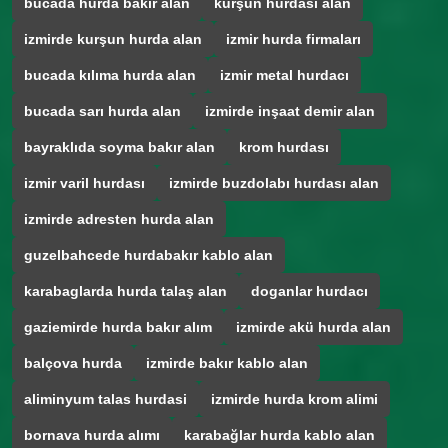
bucada hurda bakir alan
kurşun hurdasi alan
izmirde kurşun hurda alan
izmir hurda firmaları
bucada kılıma hurda alan
izmir metal hurdacı
bucada sarı hurda alan
izmirde inşaat demir alan
bayraklıda soyma bakır alan
krom hurdası
izmir varil hurdası
izmirde buzdolabı hurdası alan
izmirde adresten hurda alan
guzelbahcede hurdabakır kablo alan
karabaglarda hurda talaş alan
doganlar hurdacı
gaziemirde hurda bakır alım
izmirde akü hurda alan
balçova hurda
izmirde bakır kablo alan
aliminyum talas hurdasi
izmirde hurda krom alimi
bornava hurda alımı
karabağlar hurda kablo alan