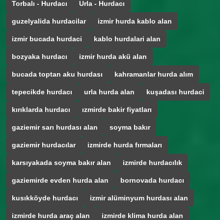
Torbalı - Hurdacı
Urla - Hurdacı
guzelyalida hurdacilar
izmir hurda kablo alan
izmir bucada hurdaci
kablo hurdalari alan
bozyaka hurdacı
izmir hurda akü alan
bucada toptan aku hurdası
kahramanlar hurda alım
tepecikde hurdacı
urla hurda alan
kuşadası hurdaci
kırıklarda hurdacı
ızmirde bakir fiyatları
gaziemir sarı hurdası alan
soyma bakır
gaziemir hurdacılar
izmirde hurda fırmaları
karsıyakada soyma bakır alan
izmirde hurdacılık
gaziemirde evden hurda alan
bornovada hurdacı
kusıkköyde hurdacı
izmir alüminyum hurdası alan
izmirde hurda araç alan
izmirde klima hurda alan