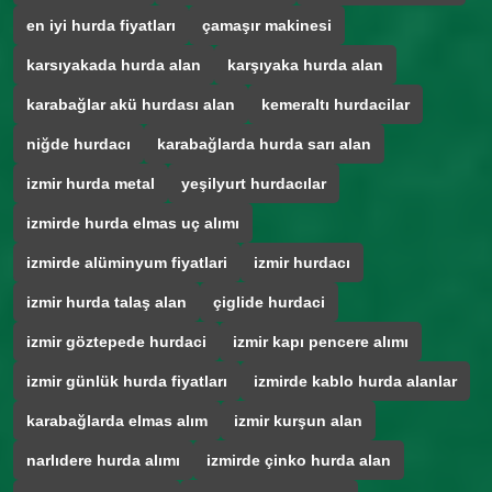
en iyi hurda fiyatları
çamaşır makinesi
karsıyakada hurda alan
karşıyaka hurda alan
karabağlar akü hurdası alan
kemeraltı hurdacilar
niğde hurdacı
karabağlarda hurda sarı alan
izmir hurda metal
yeşilyurt hurdacılar
izmirde hurda elmas uç alımı
izmirde alüminyum fiyatlari
izmir hurdacı
izmir hurda talaş alan
çiglide hurdaci
izmir göztepede hurdaci
izmir kapı pencere alımı
izmir günlük hurda fiyatları
izmirde kablo hurda alanlar
karabağlarda elmas alım
izmir kurşun alan
narlıdere hurda alımı
izmirde çinko hurda alan