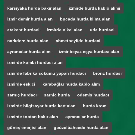
karsıyaka hurda bakır alan
izmirde hurda kablo alimi
izmir demir hurda alan
bucada hurda klima alan
atakent hurdaci
izmirde nikel alan
urla hurdaci
narlıdere hurda alan
ahmetbeylide hurdaci
ayrancılar hurda alımı
izmir beyaz eşya hurdası alan
izmirde kombi hurdası alan
izmirde fabrika sökümü yapan hurdacı
bronz hurdası
izmirde eskici
karabağlar hurda kablo alım
sarnıç hurdacı
sarnic hurda
ödemiş hurdacı
izmirde bilgisayar hurda kart alan
hurda krom
izmirde toptan bakır alan
ayrancılar hurda
güneş enerjisi alan
gbüzelbahcede hurda alan