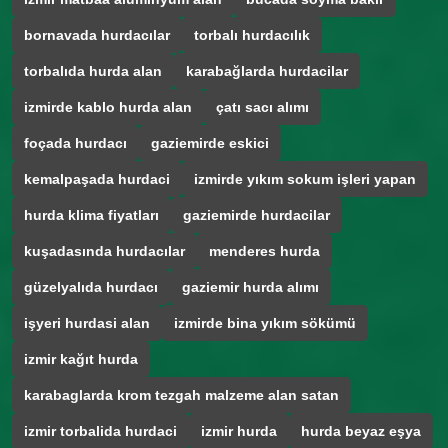
bornavada hurdacılar
torbalı hurdacılık
torbalıda hurda alan
karabağlarda hurdacilar
izmirde kablo hurda alan
çatı sacı alımı
foçada hurdacı
gaziemirde eskici
kemalpaşada hurdaci
izmirde yıkım sokum işleri yapan
hurda klima fiyatları
gaziemirde hurdacilar
kuşadasında hurdacılar
menderes hurda
güzelyalıda hurdacı
gaziemir hurda alımı
işyeri hurdasi alan
izmirde bina yıkım sökümü
izmir kağıt hurda
karabaglarda krom tezgah malzeme alan satan
izmir torbalida hurdaci
izmir hurda
hurda beyaz eşya