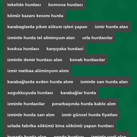
tekelide hurdacı
bornova hurdacı
kömür kazanı kesımı hurda
karabaglarda yıkım sökum işleri yapan
izmir hurda alan
izmirde hurda tel aliminyum alan
urla hurdacılar
kısıksa hurdacı
karşıyaka hurdaci
izmirde demir hurdası alan
konak hurdacılar
izmir matbaa alüminyum alımı
karabağlarda evden hurda alımı
izmirde sarı hurda alan
sogukkuyuda hurdacı
karabağlar hurda
izmirde hurdacilar
pınarbaşında hurda kablo alım
izmirde hurda sarı alım
izmir güncel hurda fiyatları
urlada fabrika sökümü bina sökümü yapan hurdacı
bucada hurda alan
egede hurdacı
izmirde varil alan