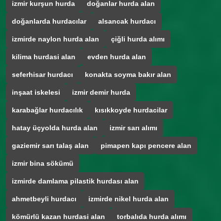
izmir kurşun hurda
doğanlar hurda alan
doğanlarda hurdacılar
alsancak hurdacı
izmirde naylon hurda alan
çiğli hurda alımı
kilima hurdasi alan
evden hurda alan
seferhisar hurdacı
konakta soyma bakır alan
inşaat iskelesi
izmir demir hurda
karabağlar hurdacılık
kısıkkoyde hurdacilar
hatay üçyolda hurda alan
izmir sarı alımı
gaziemir sarı talaş alan
pimapen kapı pencere alan
izmir bina sökümü
izmirde damlama pilastik hurdası alan
ahmetbeyli hurdacı
izmirde nikel hurda alan
kömürlü kazan hurdasi alan
torbalıda hurda alımı