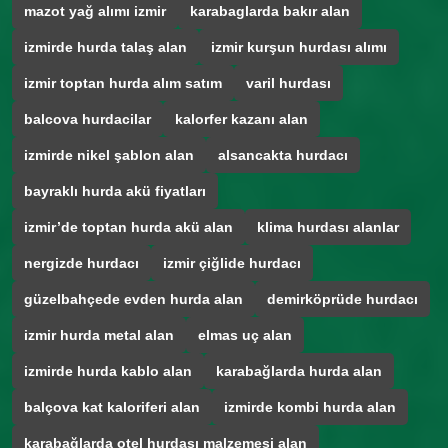
mazot yağ alımı izmir
karabaglarda bakır alan
izmirde hurda talaş alan
izmir kurşun hurdası alımı
izmir toptan hurda alım satım
varil hurdası
balcova hurdacilar
kalorfer kazanı alan
izmirde nikel şablon alan
alsancakta hurdacı
bayraklı hurda akü fiyatları
izmir’de toptan hurda akü alan
klima hurdası alanlar
nergizde hurdacı
izmir çiğlide hurdacı
güzelbahçede evden hurda alan
demirköprüde hurdacı
izmir hurda metal alan
elmas uç alan
izmirde hurda kablo alan
karabağlarda hurda alan
balçova kat kaloriferi alan
izmirde kombi hurda alan
karabağlarda otel hurdası malzemesi alan