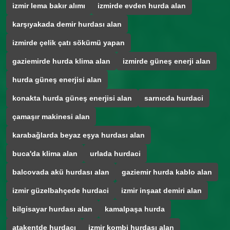
izmir lema bakır alımı
izmirde evden hurda alan
karşıyakada demir hurdası alan
izmirde çelik çatı sökümü yapan
gaziemirde hurda klima alan
izmirde güneş enerji alan
hurda güneş enerjisi alan
konakta hurda güneş enerjisi alan
sarnıcda hurdaci
çamaşır makinesi alan
karabağlarda beyaz eşya hurdası alan
buca'da klima alan
urlada hurdaci
balcovada akü hurdası alan
gaziemir hurda kablo alan
izmir güzelbahçede hurdaci
izmir inşaat demiri alan
bilgisayar hurdası alan
kamalpaşa hurda
atakentde hurdacı
izmir kombi hurdası alan