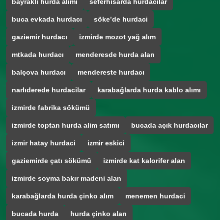
bayraklı hurda alımı
seferhisarda hurdacılar
buca evkada hurdacı
söke’de hurdaci
gaziemir hurdacı
izmirde mozot yağ alım
mtkada hurdacı
menderesde hurda alan
balçova hurdacı
mendereste hurdacı
narlıderede hurdacilar
karabağlarda hurda kablo alımı
izmirde fabrika sökümü
izmirde toptan hurda alim satımı
bucada açık hurdacılar
izmir hatay hurdaci
izmir eskici
gaziemirde çatı sökümü
izmirde kat kalorifer alan
izmirde soyma bakır madeni alan
karabağlarda hurda çinko alım
menemen hurdaci
bucada hurda
hurda çinko alan