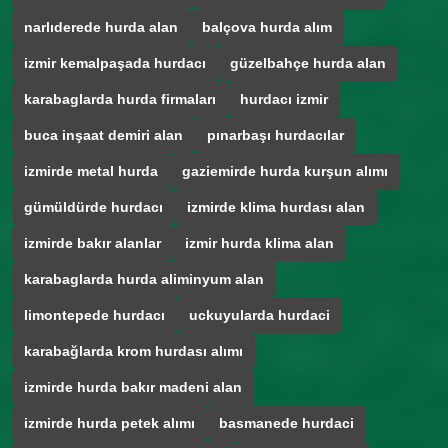
narlıderede hurda alan
balçova hurda alım
izmir kemalpaşada hurdacı
güzelbahçe hurda alan
karabaglarda hurda firmaları
hurdacı izmir
buca inşaat demiri alan
pınarbaşı hurdacılar
izmirde metal hurda
gaziemirde hurda kurşun alımı
gümüldürde hurdacı
izmirde klima hurdası alan
izmirde bakır alanlar
izmir hurda klima alan
karabaglarda hurda aliminyum alan
limontepede hurdacı
uckuyularda hurdaci
karabağlarda krom hurdası alımı
izmirde hurda bakır madeni alan
izmirde hurda petek alımı
basmanede hurdaci