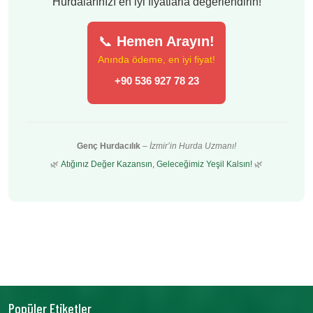
Hurdalarınızı en iyi fiyatlarla değerlendirin!
📞
Hemen Arayın!
Anında ödeme, en iyi fiyat!
+90 536 927 78 23
Genç Hurdacılık
–
İzmir’in Hurda Uzmanı!
🌿
Atığınız Değer Kazansın, Geleceğimiz Yeşil Kalsın!
🌿
Popüler Etiketler