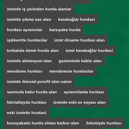
izmirde iş yerinden hurda alanlar
izmirde çıkma sac alan
karabağlar hurdacı
hurdacı ayrancılar
karsıyaka hurda
işıkkentte hurdacılar
izmir dinamo hurdası alan
torbalıda demir hurda alan
izmir karabağlar hurdaci
izmirde aliminyum alan
gaziemirde kablo alan
menderes hurdacı
mendereste hurdacilar
izmirde ikinciel porofil alım satım
sarnicda bakır hurda alan
ayrancilarda hurdacı
fahrialtayda hurdacı
izmirde eski ev eşyası alan
eski izmirde hurdaci
karsıyakada hurda elmas karbur alan
ödemişde hurdacı