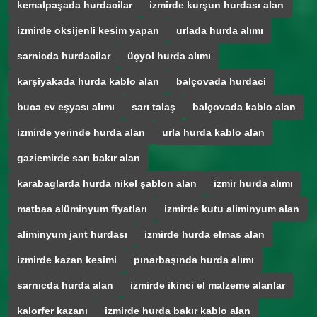
kemalpaşada hurdacilar
izmirde kurşun hurdası alan
izmirde oksijenli kesim yapan
urlada hurda alımı
sarnicda hurdacilar
üçyol hurda alımı
karşiyakada hurda kablo alan
balçovada hurdaci
buca ev eşyası alımı
sarı talaş
balçovada kablo alan
izmirde yerinde hurda alan
urla hurda kablo alan
gaziemirde sarı bakır alan
karabaglarda hurda nikel şablon alan
izmir hurda alımı
matbaa alüminyum fiyatları
izmirde kutu aliminyum alan
aliminyum jant hurdası
izmirde hurda elmas alan
izmirde kazan kesimi
pınarbaşında hurda alımı
sarnıcda hurda alan
izmirde ikinci el malzeme alanlar
kalorfer kazanı
izmirde hurda bakır kablo alan