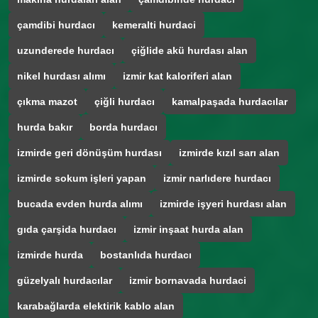
çamdibi hurdacı
kemeralti hurdaci
uzunderede hurdacı
çiğlide akü hurdası alan
nikel hurdası alımı
izmir kat kaloriferi alan
çıkma mazot
çiğli hurdacı
kamalpaşada hurdacılar
hurda bakır
borda hurdacı
izmirde geri dönüşüm hurdası
izmirde kızıl sarı alan
izmirde sokum işleri yapan
izmir narlıdere hurdacı
bucada evden hurda alımı
izmirde işyeri hurdası alan
gıda çarşida hurdacı
izmir inşaat hurda alan
izmirde hurda
bostanlıda hurdacı
güzelyalı hurdacılar
izmir bornavada hurdaci
karabağlarda elektirik kablo alan