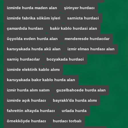
izmirde hurda maden alan
şirinyer hurdacı
izmirde fabrika söküm işleri
sarnicta hurdaci
çamardıda hurdacı
bakir kablo hurdasi alan
üçyolda evden hurda alan
menderesde hurdacılar
karsıyakada hurda akü alan
izmir elmas hurdası alan
sarniç hurdacılar
bozyakada hurdaci
izmirde elektirik kablo alımı
karsıyakada bakır kablo hurda alan
izmir hurda alım satım
guzelbahcede hurda alan
izmirde açık hurdacı
bayraklı'da hurda alımı
fahrettin altayda hurdacı
urlada hurda
örnekköyde hurdacı
hurdacı torbalı