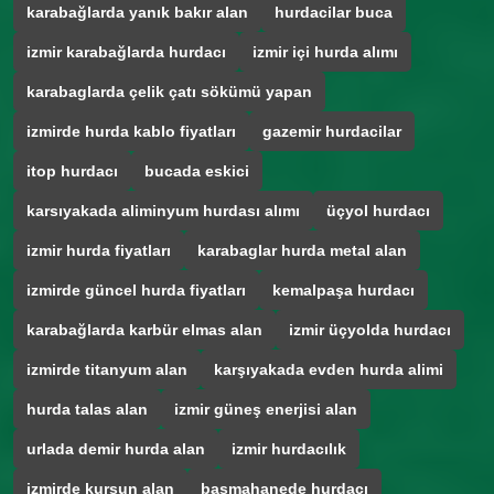
karabağlarda yanık bakır alan
hurdacilar buca
izmir karabağlarda hurdacı
izmir içi hurda alımı
karabaglarda çelik çatı sökümü yapan
izmirde hurda kablo fiyatları
gazemir hurdacilar
itop hurdacı
bucada eskici
karsıyakada aliminyum hurdası alımı
üçyol hurdacı
izmir hurda fiyatları
karabaglar hurda metal alan
izmirde güncel hurda fiyatları
kemalpaşa hurdacı
karabağlarda karbür elmas alan
izmir üçyolda hurdacı
izmirde titanyum alan
karşıyakada evden hurda alimi
hurda talas alan
izmir güneş enerjisi alan
urlada demir hurda alan
izmir hurdacılık
izmirde kurşun alan
basmahanede hurdacı