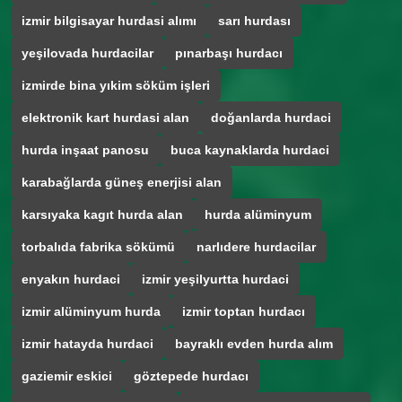
izmir bilgisayar hurdasi alımı
sarı hurdası
yeşilovada hurdacilar
pınarbaşı hurdacı
izmirde bina yıkim söküm işleri
elektronik kart hurdasi alan
doğanlarda hurdaci
hurda inşaat panosu
buca kaynaklarda hurdaci
karabağlarda güneş enerjisi alan
karsıyaka kagıt hurda alan
hurda alüminyum
torbalıda fabrika sökümü
narlıdere hurdacilar
enyakın hurdaci
izmir yeşilyurtta hurdaci
izmir alüminyum hurda
izmir toptan hurdacı
izmir hatayda hurdaci
bayraklı evden hurda alım
gaziemir eskici
göztepede hurdacı