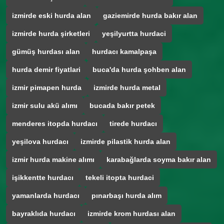
izmirde eski hurda alan
gaziemirde hurda bakır alan
izmirde hurda şirketleri
yeşilyurtta hurdaci
gümüş hurdası alan
hurdacı kamalpaşa
hurda demir fiyatlari
buca'da hurda şohben alan
izmir pimapen hurda
izmirde hurda metal
izmir sulu akü alımı
bucada bakır petek
menderes itopda hurdacı
tirede hurdacı
yeşilova hurdacı
izmirde pilastik hurda alan
izmir hurda makine alımı
karabağlarda soyma bakır alan
işikkentte hurdacı
tekeli itopta hurdaci
yamanlarda hurdacı
pınarbaşı hurda alım
bayraklıda hurdacı
izmirde krom hurdası alan