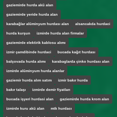
gaziemirde hurda akü alan
gaziemirde yeride hurda alan
karabağlar alüminyum hurdası alan
alsancakda hurdaci
hurda kurşun
izmirde hurda alan firmalar
gaziemirde elektirik kablosu alımı
izmir çamdibinde hurdaci
bucada kağıt hurdası
balçovada hurda alımı
karabaglarda çinko hurdası alan
izmirde alüminyum hurda alanlar
gaziemir hurda alım satım
izmir bakır hurda
bakır talaşı
izmirde demir fiyatları
bucada işyeri hurdasi alan
gaziemirde hurda krom alan
izmirde kuru akü alan
mtk hurdacı