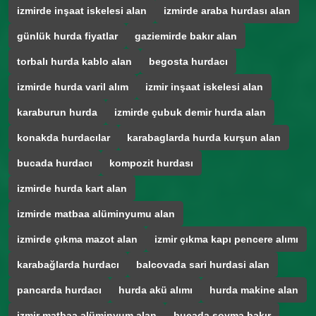
izmirde inşaat iskelesi alan
izmirde araba hurdası alan
günlük hurda fiyatlar
gaziemirde bakır alan
torbalı hurda kablo alan
begosta hurdacı
izmirde hurda varil alım
izmir inşaat iskelesi alan
karaburun hurda
izmirde çubuk demir hurda alan
konakda hurdacılar
karabaglarda hurda kurşun alan
bucada hurdacı
kompozit hurdası
izmirde hurda kart alan
izmirde matbaa alüminyumu alan
izmirde çıkma mazot alan
izmir çıkma kapı pencere alımı
karabağlarda hurdacı
balcovada sari hurdasi alan
pancarda hurdacı
hurda akü alımı
hurda makine alan
izmir matbaa alüminyum alan
bucada soyma bakır